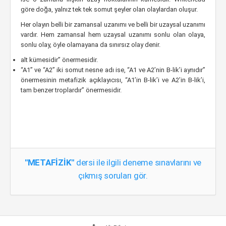
göre doğa, yalnız tek tek somut şeyler olan olaylardan oluşur.
Her olayın belli bir zamansal uzanımı ve belli bir uzaysal uzanımı
vardır. Hem zamansal hem uzaysal uzanımı sonlu olan olaya,
sonlu olay, öyle olamayana da sınırsız olay denir.
alt kümesidir” önermesidir.
“A1” ve “A2” iki somut nesne adı ise, “A1 ve A2’nin B-lik’i aynıdır”
önermesinin metafizik açıklayıcısı, “A1’in B-lik’i ve A2’in B-lik’i,
tam benzer troplardır” önermesidir.
"METAFİZİK"
dersi ile ilgili deneme sınavlarını ve
çıkmış soruları gör.