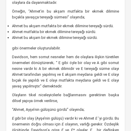
olaylara da dayanmaktadır.
Örneğin, “Ahmet’in bu akşam mutfakta bir ekmek dilimine
bıçakla yavaşça tereyağı sürmesi” olayında;
Ahmet bu akşam mutfakta bir ekmek dilimine tereyağı sürdü.
Ahmet mutfakta bir ekmek dilimine tereyağı sürdü.
Ahmet bu akşam bir ekmek dilimine tereyağı sürdü.
gibi önermeler oluşturulabilir.
Davidson, hem somut nesneler hem de olaylara ilişkin türetilen
önermeleri dönüştürerek; “ E gibi öyle bir olay ve A gibi somut
nesne vardır ki A bir ekmek dilimidir ve E tereyağı sürme olayı
Ahmet tarafından yapılmış ve E akşam meydana geldi ve E olayı
bıçak ile yapıldı ve E olayı mutfakta meydana geldi ve E olayı
yavaş yapılmıştır.” demektedir.
Olayların tikel niceleyicilerle bağlanmasını gerektiren başka
dilsel yapıya örnek verilirse,
“Ahmet, Ayşe’nin gülüşünü gördü” olayında;
E gibi
bir olay (Ayşe’nin gülüşü) vardır ki ve Ahmet
E
’yi gördü. Bu
önermenin doğru olması için
E
olayının, varlığı gerekir. Özdeşlik
ölçütünde Davidson’a göre
E
ve
E*
olaylar,
F
, bir değişken