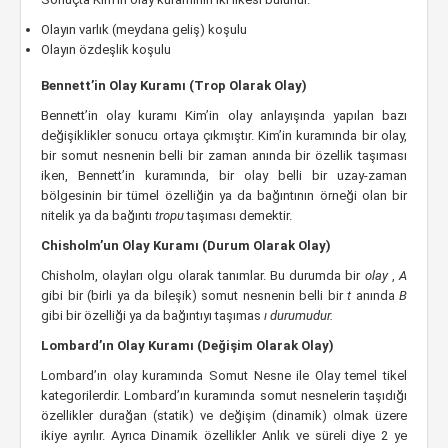
Olayın varlık (meydana geliş) koşulu
Olayın özdeşlik koşulu
Bennett’in Olay Kuramı (Trop Olarak Olay)
Bennett’in olay kuramı Kim’in olay anlayışında yapılan bazı
değişiklikler sonucu ortaya çıkmıştır. Kim’in kuramında bir olay,
bir somut nesnenin belli bir zaman anında bir özellik taşıması
iken, Bennett’in kuramında, bir olay belli bir uzay-zaman
bölgesinin bir tümel özelliğin ya da bağıntının örneği olan bir
nitelik ya da bağıntı
tropu
taşıması demektir.
Chisholm’un Olay Kuramı (Durum Olarak Olay)
Chisholm, olayları olgu olarak tanımlar. Bu durumda bir
olay
,
A
gibi bir (birli ya da bileşik) somut nesnenin belli bir
t
anında
B
gibi bir özelliği ya da bağıntıyı taşımas
ı durumudur.
Lombard’ın Olay Kuramı (Değişim Olarak Olay)
Lombard’ın olay kuramında Somut Nesne ile Olay temel tikel
kategorilerdir. Lombard’ın kuramında somut nesnelerin taşıdığı
özellikler durağan (statik) ve değişim (dinamik) olmak üzere
ikiye ayrılır. Ayrıca Dinamik özellikler Anlık ve süreli diye 2 ye