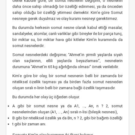
Genel kabule göre, bir somut nesnenin değişimi, o nesnenin
daha önce sahip olmadığı bir özelliği edinmesi, ya da önceden
sahip olduğu bir özelliği yitirmesi demektir. Kim’e göre Somut
nesneye gerek duyulmaz ve olay kuramı nesneyi gerektirmez.
Bu durumda herkesin somut nesne olarak kabul ettiği masalar,
sandalyeler, atomlar, canlı varlıklar gibi bireyler ile bir parça tunç,
bir miktar su, bir miktar hava gibi kitleler Kim’in kuramında da
somut nesnelerdir.
Somut nesnelerdeki değişime; “Ahmet’in yirmili yaşlarda siyah
olan saçlarının, ellili yaşlarda beyazlaması”, nesnelerin
durumuna “Ahmet’in 65 kg ağırlığında olması” örnek verilebilir.
Kim’e göre bir olay, bir somut nesnenin belli bir zamanda bir
niteliksel özellik taşması ya da birden fazla somut nesneden
oluşan sıralı n-linin belli bir zamana bağlı özellik taşımasıdır.
Bu durumda her olay üç öğeden oluşur.
A gibi bir somut nesne ya da A1, ..., An, n ? 2, somut
nesnelerinden oluşan (A1, ... , An) sıralı n-lisi (bileşik nesnesi),
B gibi bir niteliksel özellik ya da Bn, n ? 2, gibi bir bağıntı özelliği
t gibi bir zaman anı.
Sonuçta Kim’in olay kuramının iki ilkesi bulunur.