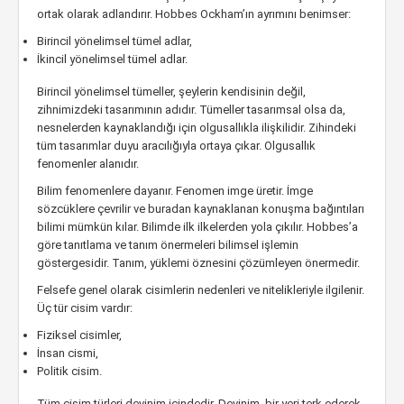
ortak olarak adlandırır. Hobbes Ockham’ın ayrımını benimser:
Birincil yönelimsel tümel adlar,
İkincil yönelimsel tümel adlar.
Birincil yönelimsel tümeller, şeylerin kendisinin değil,
zihnimizdeki tasarımının adıdır. Tümeller tasarımsal olsa da,
nesnelerden kaynaklandığı için olgusallıkla ilişkilidir. Zihindeki
tüm tasarımlar duyu aracılığıyla ortaya çıkar. Olgusallık
fenomenler alanıdır.
Bilim fenomenlere dayanır. Fenomen imge üretir. İmge
sözcüklere çevrilir ve buradan kaynaklanan konuşma bağıntıları
bilimi mümkün kılar. Bilimde ilk ilkelerden yola çıkılır. Hobbes’a
göre tanıtlama ve tanım önermeleri bilimsel işlemin
göstergesidir. Tanım, yüklemi öznesini çözümleyen önermedir.
Felsefe genel olarak cisimlerin nedenleri ve nitelikleriyle ilgilenir.
Üç tür cisim vardır:
Fiziksel cisimler,
İnsan cismi,
Politik cisim.
Tüm cisim türleri devinim içindedir. Devinim, bir yeri terk ederek