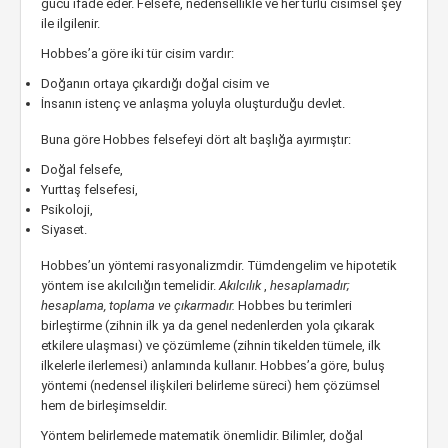
gücü ifade eder. Felsefe, nedensellikle ve her türlü cisimsel şey
ile ilgilenir.
Hobbes’a göre iki tür cisim vardır:
Doğanın ortaya çıkardığı doğal cisim ve
İnsanın istenç ve anlaşma yoluyla oluşturduğu devlet.
Buna göre Hobbes felsefeyi dört alt başlığa ayırmıştır:
Doğal felsefe,
Yurttaş felsefesi,
Psikoloji,
Siyaset.
Hobbes’un yöntemi rasyonalizmdir. Tümdengelim ve hipotetik
yöntem ise akılcılığın temelidir.
Akılcılık
,
hesaplamadır;
hesaplama, toplama ve çıkarmadır.
Hobbes bu terimleri
birleştirme (zihnin ilk ya da genel nedenlerden yola çıkarak
etkilere ulaşması) ve çözümleme (zihnin tikelden tümele, ilk
ilkelerle ilerlemesi) anlamında kullanır. Hobbes’a göre, buluş
yöntemi (nedensel ilişkileri belirleme süreci) hem çözümsel
hem de birleşimseldir.
Yöntem belirlemede matematik önemlidir. Bilimler, doğal