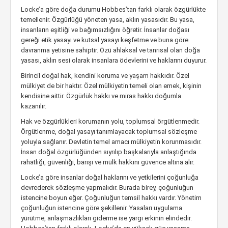
Locke’a göre doğa durumu Hobbes’tan farklı olarak özgürlükte
temellenir. Özgürlüğü yöneten yasa, aklın yasasıdır. Bu yasa,
insanların eşitliği ve bağımsızlığını öğretir. İnsanlar doğası
gereği etik yasayı ve kutsal yasayı keşfetme ve buna göre
davranma yetisine sahiptir. Özü ahlaksal ve tanrısal olan doğa
yasası, aklın sesi olarak insanlara ödevlerini ve haklarını duyurur.
Birincil doğal hak, kendini koruma ve yaşam hakkıdır. Özel
mülkiyet de bir haktır. Özel mülkiyetin temeli olan emek, kişinin
kendisine aittir. Özgürlük hakkı ve miras hakkı doğumla
kazanılır.
Hak ve özgürlükleri korumanın yolu, toplumsal örgütlenmedir.
Örgütlenme, doğal yasayı tanımlayacak toplumsal sözleşme
yoluyla sağlanır. Devletin temel amacı mülkiyetin korunmasıdır.
İnsan doğal özgürlüğünden sıyrılıp başkalarıyla anlaştığında
rahatlığı, güvenliği, barışı ve mülk hakkını güvence altına alır.
Locke’a göre insanlar doğal haklarını ve yetkilerini çoğunluğa
devrederek sözleşme yapmalıdır. Burada birey, çoğunluğun
istencine boyun eğer. Çoğunluğun temsil hakkı vardır. Yönetim
çoğunluğun istencine göre şekillenir. Yasaları uygulama
yürütme, anlaşmazlıkları giderme ise yargı erkinin elindedir.