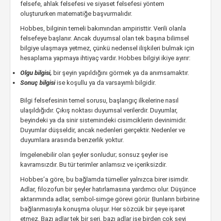
felsefe, ahlak felsefesi ve siyaset felsefesi yöntem
oluştururken matematiğe başvurmalıdır.
Hobbes, bilginin temeli bakımından ampiristtir. Verili olanla
felsefeye başlanır. Ancak duyumsal olan tek başına bilimsel
bilgiye ulaşmaya yetmez, çünkü nedensel ilişkileri bulmak için
hesaplama yapmaya ihtiyaç vardır. Hobbes bilgiyi ikiye ayırır:
Olgu bilgisi,
bir şeyin yapıldığını görmek ya da anımsamaktır.
Sonuç bilgisi
ise koşullu ya da varsayımlı bilgidir.
Bilgi felsefesinin temel sorusu, başlangıç ilkelerine nasıl
ulaşıldığıdır. Çıkış noktası duyumsal verilerdir. Duyumlar,
beyindeki ya da sinir sistemindeki cisimciklerin devinimidir.
Duyumlar düşseldir, ancak nedenleri gerçektir. Nedenler ve
duyumlara arasında benzerlik yoktur.
İmgelenebilir olan şeyler sonludur; sonsuz şeyler ise
kavramsızdır. Bu tür terimler anlamsız ve içeriksizdir.
Hobbes’a göre, bu bağlamda tümeller yalnızca birer isimdir.
Adlar, filozofun bir şeyler hatırlamasına yardımcı olur. Düşünce
aktarımında adlar, sembol-simge görevi görür. Bunların birbirine
bağlanmasıyla konuşma oluşur. Her sözcük bir şeye işaret
etmez. Bazı adlar tek bir şeri, bazı adlar ise birden çok şeyi