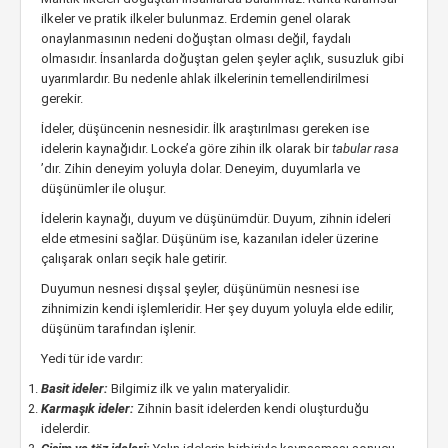
ilkeler ve pratik ilkeler bulunmaz. Erdemin genel olarak
onaylanmasının nedeni doğuştan olması değil, faydalı
olmasıdır. İnsanlarda doğuştan gelen şeyler açlık, susuzluk gibi
uyarımlardır. Bu nedenle ahlak ilkelerinin temellendirilmesi
gerekir.
İdeler, düşüncenin nesnesidir. İlk araştırılması gereken ise
idelerin kaynağıdır. Locke’a göre zihin ilk olarak bir
tabular rasa
’dır. Zihin deneyim yoluyla dolar. Deneyim, duyumlarla ve
düşünümler ile oluşur.
İdelerin kaynağı, duyum ve düşünümdür. Duyum, zihnin ideleri
elde etmesini sağlar. Düşünüm ise, kazanılan ideler üzerine
çalışarak onları seçik hale getirir.
Duyumun nesnesi dışsal şeyler, düşünümün nesnesi ise
zihnimizin kendi işlemleridir. Her şey duyum yoluyla elde edilir,
düşünüm tarafından işlenir.
Yedi tür ide vardır:
Basit ideler:
Bilgimiz ilk ve yalın materyalidir.
Karmaşık ideler:
Zihnin basit idelerden kendi oluşturduğu
idelerdir.