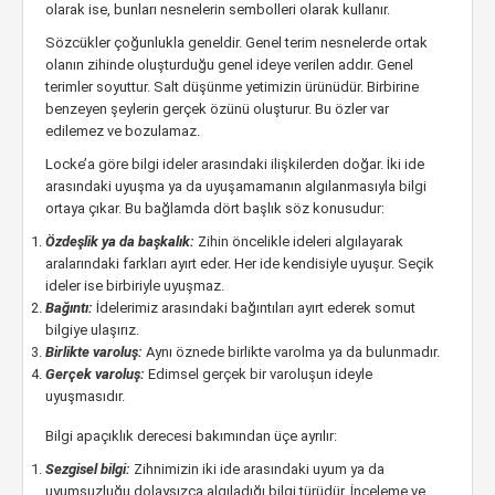
olarak ise, bunları nesnelerin sembolleri olarak kullanır.
Sözcükler çoğunlukla geneldir. Genel terim nesnelerde ortak
olanın zihinde oluşturduğu genel ideye verilen addır. Genel
terimler soyuttur. Salt düşünme yetimizin ürünüdür. Birbirine
benzeyen şeylerin gerçek özünü oluşturur. Bu özler var
edilemez ve bozulamaz.
Locke’a göre bilgi ideler arasındaki ilişkilerden doğar. İki ide
arasındaki uyuşma ya da uyuşamamanın algılanmasıyla bilgi
ortaya çıkar. Bu bağlamda dört başlık söz konusudur:
Özdeşlik ya da başkalık:
Zihin öncelikle ideleri algılayarak
aralarındaki farkları ayırt eder. Her ide kendisiyle uyuşur. Seçik
ideler ise birbiriyle uyuşmaz.
Bağıntı:
İdelerimiz arasındaki bağıntıları ayırt ederek somut
bilgiye ulaşırız.
Birlikte varoluş:
Aynı öznede birlikte varolma ya da bulunmadır.
Gerçek varoluş:
Edimsel gerçek bir varoluşun ideyle
uyuşmasıdır.
Bilgi apaçıklık derecesi bakımından üçe ayrılır:
Sezgisel bilgi:
Zihnimizin iki ide arasındaki uyum ya da
uyumsuzluğu dolaysızca algıladığı bilgi türüdür. İnceleme ve