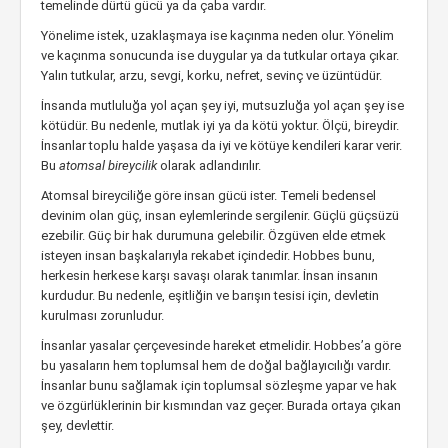
temelinde dürtü gücü ya da çaba vardır.
Yönelime istek, uzaklaşmaya ise kaçınma neden olur. Yönelim
ve kaçınma sonucunda ise duygular ya da tutkular ortaya çıkar.
Yalın tutkular, arzu, sevgi, korku, nefret, sevinç ve üzüntüdür.
İnsanda mutluluğa yol açan şey iyi, mutsuzluğa yol açan şey ise
kötüdür. Bu nedenle, mutlak iyi ya da kötü yoktur. Ölçü, bireydir.
İnsanlar toplu halde yaşasa da iyi ve kötüye kendileri karar verir.
Bu
atomsal bireycilik
olarak adlandırılır.
Atomsal bireyciliğe göre insan gücü ister. Temeli bedensel
devinim olan güç, insan eylemlerinde sergilenir. Güçlü güçsüzü
ezebilir. Güç bir hak durumuna gelebilir. Özgüven elde etmek
isteyen insan başkalarıyla rekabet içindedir. Hobbes bunu,
herkesin herkese karşı savaşı olarak tanımlar. İnsan insanın
kurdudur. Bu nedenle, eşitliğin ve barışın tesisi için, devletin
kurulması zorunludur.
İnsanlar yasalar çerçevesinde hareket etmelidir. Hobbes’a göre
bu yasaların hem toplumsal hem de doğal bağlayıcılığı vardır.
İnsanlar bunu sağlamak için toplumsal sözleşme yapar ve hak
ve özgürlüklerinin bir kısmından vaz geçer. Burada ortaya çıkan
şey, devlettir.