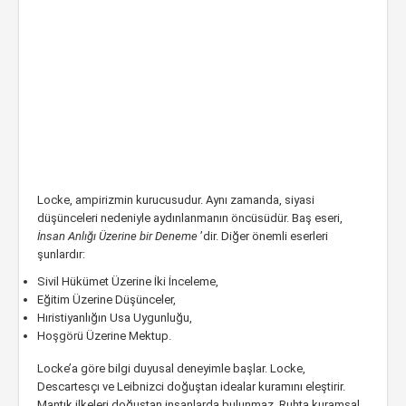
Locke, ampirizmin kurucusudur. Aynı zamanda, siyasi
düşünceleri nedeniyle aydınlanmanın öncüsüdür. Baş eseri,
İnsan Anlığı Üzerine bir Deneme
’dir. Diğer önemli eserleri
şunlardır:
Sivil Hükümet Üzerine İki İnceleme,
Eğitim Üzerine Düşünceler,
Hıristiyanlığın Usa Uygunluğu,
Hoşgörü Üzerine Mektup.
Locke’a göre bilgi duyusal deneyimle başlar. Locke,
Descartesçı ve Leibnizci doğuştan idealar kuramını eleştirir.
Mantık ilkeleri doğuştan insanlarda bulunmaz. Ruhta kuramsal