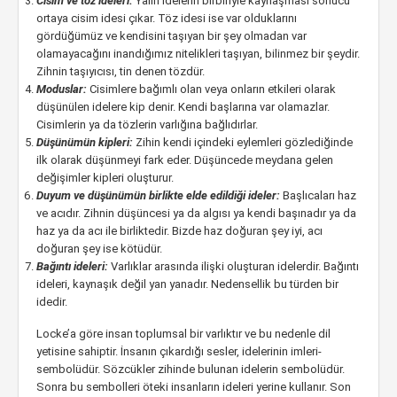
Cisim ve töz ideleri:
Yalın idelerin birbiriyle kaynaşması sonucu
ortaya cisim idesi çıkar. Töz idesi ise var olduklarını
gördüğümüz ve kendisini taşıyan bir şey olmadan var
olamayacağını inandığımız nitelikleri taşıyan, bilinmez bir şeydir.
Zihnin taşıyıcısı, tin denen tözdür.
Moduslar:
Cisimlere bağımlı olan veya onların etkileri olarak
düşünülen idelere kip denir. Kendi başlarına var olamazlar.
Cisimlerin ya da tözlerin varlığına bağlıdırlar.
Düşünümün kipleri:
Zihin kendi içindeki eylemleri gözlediğinde
ilk olarak düşünmeyi fark eder. Düşüncede meydana gelen
değişimler kipleri oluşturur.
Duyum ve düşünümün birlikte elde edildiği ideler:
Başlıcaları haz
ve acıdır. Zihnin düşüncesi ya da algısı ya kendi başınadır ya da
haz ya da acı ile birliktedir. Bizde haz doğuran şey iyi, acı
doğuran şey ise kötüdür.
Bağıntı ideleri:
Varlıklar arasında ilişki oluşturan idelerdir. Bağıntı
ideleri, kaynaşık değil yan yanadır. Nedensellik bu türden bir
idedir.
Locke’a göre insan toplumsal bir varlıktır ve bu nedenle dil
yetisine sahiptir. İnsanın çıkardığı sesler, idelerinin imleri-
sembolüdür. Sözcükler zihinde bulunan idelerin sembolüdür.
Sonra bu sembolleri öteki insanların ideleri yerine kullanır. Son