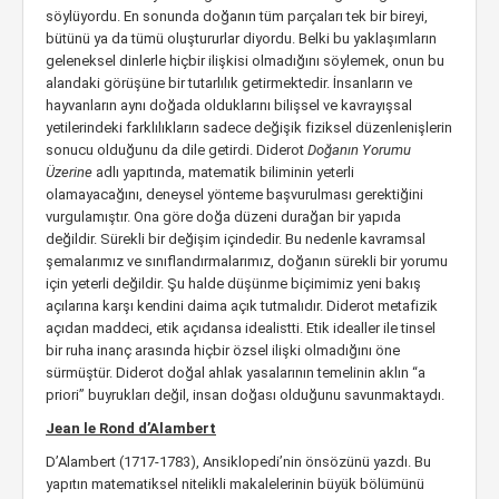
söylüyordu. En sonunda doğanın tüm parçaları tek bir bireyi,
bütünü ya da tümü oluştururlar diyordu. Belki bu yaklaşımların
geleneksel dinlerle hiçbir ilişkisi olmadığını söylemek, onun bu
alandaki görüşüne bir tutarlılık getirmektedir. İnsanların ve
hayvanların aynı doğada olduklarını bilişsel ve kavrayışsal
yetilerindeki farklılıkların sadece değişik fiziksel düzenlenişlerin
sonucu olduğunu da dile getirdi. Diderot
Doğanın Yorumu
Üzerine
adlı yapıtında, matematik biliminin yeterli
olamayacağını, deneysel yönteme başvurulması gerektiğini
vurgulamıştır. Ona göre doğa düzeni durağan bir yapıda
değildir. Sürekli bir değişim içindedir. Bu nedenle kavramsal
şemalarımız ve sınıflandırmalarımız, doğanın sürekli bir yorumu
için yeterli değildir. Şu halde düşünme biçimimiz yeni bakış
açılarına karşı kendini daima açık tutmalıdır. Diderot metafizik
açıdan maddeci, etik açıdansa idealistti. Etik idealler ile tinsel
bir ruha inanç arasında hiçbir özsel ilişki olmadığını öne
sürmüştür. Diderot doğal ahlak yasalarının temelinin aklın “a
priori” buyrukları değil, insan doğası olduğunu savunmaktaydı.
Jean le Rond d’Alambert
D’Alambert (1717-1783), Ansiklopedi’nin önsözünü yazdı. Bu
yapıtın matematiksel nitelikli makalelerinin büyük bölümünü