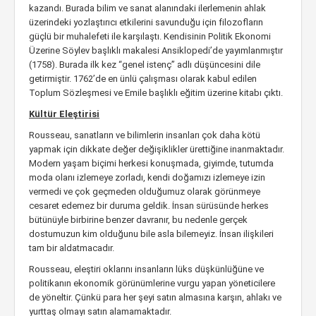
kazandı. Burada bilim ve sanat alanındaki ilerlemenin ahlak
üzerindeki yozlaştırıcı etkilerini savunduğu için filozofların
güçlü bir muhalefeti ile karşılaştı. Kendisinin Politik Ekonomi
Üzerine Söylev başlıklı makalesi Ansiklopedi’de yayımlanmıştır
(1758). Burada ilk kez “genel istenç” adlı düşüncesini dile
getirmiştir. 1762’de en ünlü çalışması olarak kabul edilen
Toplum Sözleşmesi ve Emile başlıklı eğitim üzerine kitabı çıktı.
Kültür Eleştirisi
Rousseau, sanatların ve bilimlerin insanları çok daha kötü
yapmak için dikkate değer değişiklikler ürettiğine inanmaktadır.
Modern yaşam biçimi herkesi konuşmada, giyimde, tutumda
moda olanı izlemeye zorladı, kendi doğamızı izlemeye izin
vermedi ve çok geçmeden olduğumuz olarak görünmeye
cesaret edemez bir duruma geldik. İnsan sürüsünde herkes
bütünüyle birbirine benzer davranır, bu nedenle gerçek
dostumuzun kim olduğunu bile asla bilemeyiz. İnsan ilişkileri
tam bir aldatmacadır.
Rousseau, eleştiri oklarını insanların lüks düşkünlüğüne ve
politikanın ekonomik görünümlerine vurgu yapan yöneticilere
de yöneltir. Çünkü para her şeyi satın almasına karşın, ahlakı ve
yurttaş olmayı satın alamamaktadır.