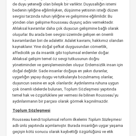
de duyu yeteneği olan bileşik bir varlıktır. Duyusallığın istemi
bedenin iyiliğine eğilimliyken, düşünme yetisinin isteği düzen
sevgisi tarzında ruhun iyiliğine ve gelişimine eğilimlidir. Bu
yönden olan gelişime Rousseau duyunç adını vermektedir.
Ahlaksal kavramlar daha çok duyucun gelişimine bağlı olarak
oluşurlar. Bu arada ben sevgisi üzerinde gelişen en önemli
kavramlardan biri de adalettir. Adalet kavramı, hakkımız olandan
kaynaklanır. Yine doğal şefkat duygusundan cömertlik,
affedicilik ya da insanlık gibi toplumsal erdemler doğar.
Ahlaksal gelişim temel öz sevgi tutkusunun doğru
yönetiminden ve genişlemesinden oluşur. Erdemsizlik insan için
doğal değildir. Sade insanlar doğaya en yakın duranlar,
uygarlığın yapay duygu ve tutkularıyla bozulmamış olanlar,
duyuncun sesine en açık olanlardır. Aydınlanma ruhuna uygun
çok önemli idelerde bulunan, Toplum Sözleşmesi yapıtında
temel hak ve özgürlüklere yer vermesi ile bilinen Rousseau’yu
aydınlanmanın bir parçası olarak görmek kaçınılmazdır.
Toplum Sözleşmesi
Rousseau kendi toplumsal reform ilkelerini
Toplum Sözleşmesi
adlı ünlü yapıtında açımlamıştır. Burada insanlığın uygar yaşama
geçişin kötü sonucu olarak kaybettiği özgürlüğünü ve etik