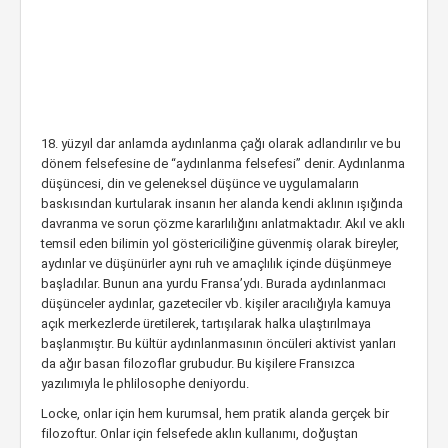
18. yüzyıl dar anlamda aydınlanma çağı olarak adlandırılır ve bu
dönem felsefesine de “aydınlanma felsefesi” denir. Aydınlanma
düşüncesi, din ve geleneksel düşünce ve uygulamaların
baskısından kurtularak insanın her alanda kendi aklının ışığında
davranma ve sorun çözme kararlılığını anlatmaktadır. Akıl ve aklı
temsil eden bilimin yol göstericiliğine güvenmiş olarak bireyler,
aydınlar ve düşünürler aynı ruh ve amaçlılık içinde düşünmeye
başladılar. Bunun ana yurdu Fransa’ydı. Burada aydınlanmacı
düşünceler aydınlar, gazeteciler vb. kişiler aracılığıyla kamuya
açık merkezlerde üretilerek, tartışılarak halka ulaştırılmaya
başlanmıştır. Bu kültür aydınlanmasının öncüleri aktivist yanları
da ağır basan filozoflar grubudur. Bu kişilere Fransızca
yazılımıyla le phlilosophe deniyordu.
Locke, onlar için hem kurumsal, hem pratik alanda gerçek bir
filozoftur. Onlar için felsefede aklın kullanımı, doğuştan