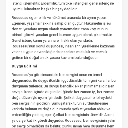
istenci izlemektir. Erdemlilik, tüm tikel istençleri genel istenç ile
uyumlu kılmaktan başka bir şey değildir.
Rousseau egemenlik ve hükümet arasında bir ayrım yapar.
Egemen, yaşama hakkına sahip olan güçtür. Hükümetin işlevi
devleti yasalara uygun olarak yönetmektir. Yasa koyucunun
birincil görevi, yasaları genel istence uygun olarak çıkarmaktır.
Genel istenç kamu yararına en haklı olan yandadır.
Rousseau’nun sonul düşüncesi, insanların yüreklerine kazınmış
ve ona uygun davranıldığında insanlara mutluluk ve esenlik
getiren bir doğal ahlak yasası kavramı bulunduğudur.
Duygu Eğitimi
Rousseau’ya göre insandaki ben sevgisi onun en temel
duygusudur. Bu duygu ilkeldir, içgüdüseldir, tüm geri kalanlar bu
duygunun türleridir. Bu duygu bencillikle karıştırılmamalıdır. Ben
sevgisi kendi içinde düşünüldüğünde her zaman iyi, her zaman
doğa düzeniyle uyum içindedir. Şefkat duygusu her bireydeki
ben sevgisinin şiddetini yumuşatarak türün sürdürülmesine
katkıda bulunur ve doğa durumunda şefkat yasaları ahlak ve
erdemliliğin yerine geçer. Şefkat ben sevgisinin türevidir. Acıma
ya da şefkat ilk göreli duygudur. Rousseau, ben sevgisinin yalın
bir sevgi olmadığını da belirtir. Çünkü insan hem düşünme hem