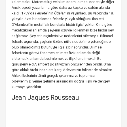
kaleme aldı. Matematikçi ve bilim adamı olması nedeniyle diğer
Ansiklopedi yazarlarına göre daha az kuşku ve saldırı altında
kaldı. 1759’da
Felsefe’
nin
Öğeleri’
ni yayımladı. Bu yapıtında 18.
yüzyılın özel bir anlamda felsefe yüzyılı olduğunu ilan etti.
D’Alambert’in metafizik konularla hiçbir ilgisi yoktur. O’na göre
metafiziksel anlamda şeylerin özüyle ilgilenmek bize hiçbir şey
sağlamaz. Şeylerin niçinlerini ve nedenlerini bilemeyiz. Bilimsel
felsefe açısında, şeylerin özüne nüfuz edebilme yeteneğinde
olup olmadığımız bütünüyle ilgisiz bir sorundur. Bilimsel
felsefenin görevi fenomenleri metafizik anlamda değil,
sistematik anlamda betimlemek ve ilişkilendirmektir. Bu
görüşleriyle d’Alambert pozitivizmin öncülerinden biridir. O’na
göre ahlak öteki insanlara karşı ödevimizin bilincinde olmaktır.
Ahlak ilkelerinin tümü gerçek çıkarımız ve toplumsal
ödevlerimizi yerine getirme arasındaki doğru ilişki ve dengeyi
kurmaya yöneliktir.
Jean Jaques Rousseau