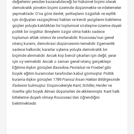
değerlerini yeniden kazanabileceği bir hükümet biçimi olarak
demokratik yönetim biçimi üzerinde düşünmekte ve irdelemeler
yapmaktadır. O’na göre devlet, yurttaşların özgürlük ve eşitlik
için doğuştan vazgeçilmez hakları ve kendi yazgılarını belirleme
güçleri yoluyla katıldıkları bir toplumsal sözleşme üzerine dayalı
politik bir örgüttür. Bireylerin özgür olma hakkı sadece
toplumun ahlak istenci ile sınırlanabilir. Rousseau’nun genel
istenç kuramı, demokrasi düşüncesinin temelidir. Egemenlik
sadece halkındır, kararlar oylama yoluyla demokratik bir
biçimde alınmalıdır. Ancak kişi bencil çıkarları için değil, yarar
için oy vermelidir. Ancak o zaman genel istenç gerçekleşir.
Eğitime ilişkin görüşleri
Basedow, Pestalozi
ve
Froebel
gibi
büyük eğitim kuramcıları tarafından kabul görmüştür. Politik
kurama ilişkin görüşleri 1789
Fransız İnsan Hakları Bildirgesinde
ifadesini bulmuştur. Düşünceleriyle
Kant, Schiller, Herder
ve
Goethe
gibi büyük Alman düşünürleri de etkilenmiştir. Kant halk
kitlelerine duyarlı olmayı Rousseau’dan öğrendiğini
belirtmektedir.