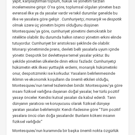
yapıt, karşılaştırmalı toplum, hukuk ve yönetim tarzları
incelemesine girişir. O’na göre, toplumsal olguları yöneten bazı
evrensel ilke ya da yasalar vardır ve tekil durumlar genelde bu
ilke ve yasalara göre gelişir
. Cumhuriyetçi, monarşik
ve
despotik
olmak üzere üç yönetim biçimi olduğunu düşünen
Montesquieu’ya göre, cumhuriyet yönetimi demokratik bir
nitelikte olabilir. Bu durumda halkın istenci yönetim erkini elinde
tutuyordur. Cumhuriyet bir aristokrasi şeklinde de olabilir.
Monarşi yönetiminde prens, devleti belli yasalarla uyum içinde
yönetir. Despotik bir devletteyse temel yasalar yoktur. Bu
şekilde yönetilen ülkelerde dinin etkisi fazladır. Cumhuriyetçi
hükümetin etik ilkesi yurttaşlık erdemi, monarşik hükümetinki
onur, despotizminki ise korkudur. Yasaların belirlenmesinde
iklimin ve ekonomik koşulların da önemli etkileri olduğu,
Montesquieu’nun temel tezlerinden biridir. Montesquieu’ya göre
insanı fiziksel varlığına dayanan doğal yasalar, her türlü pozitif
yasayı önceler. Kendisi kutsal yasaları da kabul ederdi. Tanrı
dünyanın yaratıcısı ve koruyucusu olarak fiziksel dünyayı
yaratan yasaları belirlemiştir. Kendi ifadesine göre “Tüm pozitif
yasalara öncü olan doğa yasalarıdır. Bunların kökeni insanın
fiziksel varlığıdır.”
Montesquieu’nun kuramında bir başka önemli nokta özgürlük