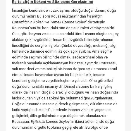
Eşitsizliğin Kökeni ve Sözleşme Gereksinimi
İnsanlığın kendisinden uzaklaşmış olduğu doğal durum, doğa
durumu nedir? Bu soru Rousseau tarafından
İnsanlığın
Eşitsizliğinin Kökeni ve Temeli Üzerine Söylev’
de tartışılır.
Rousseau’nun bu konudaki tüm öne sürümleri varsayımsaldır.
O’na göre hayvan ve insan arasındaki türsel ayrımı oluşturan şey
akıldan çok özgürlüktür. İnsan bu özgürlük bilinciyle ruhunun
tinselliğini de sergilemiş olur. Çünkü duyusallığı, mekaniği, algı
temelinde düşünce edimini az çok açıklayabilir. Ama seçme
ediminde seçimin bilincinde olmak, sadece tinsel olan ve
mekanik yasalarla açıklanamayan bir özsel ayrımdır. Rousseau,
salt maddeci ve mekanikçi bir insan doğası açıklamasını kabul
etmez. İnsanı hayvandan ayıran bir başka nitelik, insanın
kendisini geliştirme ve yetkinleştirme yetisidir. O’na göre ilkel
doğa durumundaki insan iyidir. Dinsel sisteme bir karşı çıkış
olarak da insanın doğal olarak iyi olduğunu ve insan doğasında
hiçbir günahın ya da sapkınlığın bulunmadığını vurgulamıştır.
Doğa durumunda insanın giderek gelişmesini, dili olmasının da
katkı yaptığını belirtir. Bu nedenle insanın zihinsel yaşamının
gelişimini, dilin gelişiminden ayrı düşünmek olanaksızdır.
Rousseau,
Eşitsizlik Üzerine Söylev’
in ikinci bölümünde doğa
durumundan örgütlü topluma geçişi ele alır. Bu olgu önce