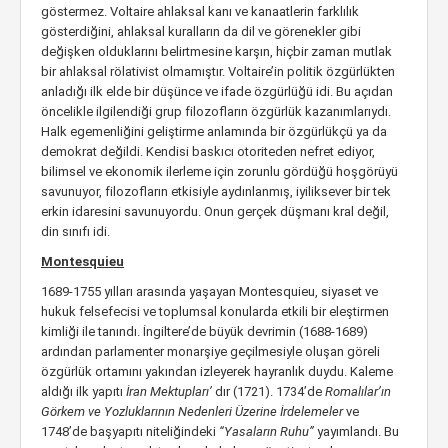
göstermez. Voltaire ahlaksal kanı ve kanaatlerin farklılık
gösterdiğini, ahlaksal kuralların da dil ve görenekler gibi
değişken olduklarını belirtmesine karşın, hiçbir zaman mutlak
bir ahlaksal rölativist olmamıştır. Voltaire’in politik özgürlükten
anladığı ilk elde bir düşünce ve ifade özgürlüğü idi. Bu açıdan
öncelikle ilgilendiği grup filozofların özgürlük kazanımlarıydı.
Halk egemenliğini geliştirme anlamında bir özgürlükçü ya da
demokrat değildi. Kendisi baskıcı otoriteden nefret ediyor,
bilimsel ve ekonomik ilerleme için zorunlu gördüğü hoşgörüyü
savunuyor, filozofların etkisiyle aydınlanmış, iyiliksever bir tek
erkin idaresini savunuyordu. Onun gerçek düşmanı kral değil,
din sınıfı idi.
Montesquieu
1689-1755 yılları arasında yaşayan Montesquieu, siyaset ve
hukuk felsefecisi ve toplumsal konularda etkili bir eleştirmen
kimliği ile tanındı. İngiltere’de büyük devrimin (1688-1689)
ardından parlamenter monarşiye geçilmesiyle oluşan göreli
özgürlük ortamını yakından izleyerek hayranlık duydu. Kaleme
aldığı ilk yapıtı
İran Mektupları’
dır (1721). 1734’de
Romalılar’ın
Görkem ve
Yozluklarının Nedenleri Üzerine İrdelemeler
ve
1748’de başyapıtı niteliğindeki
“Yasaların Ruhu”
yayımlandı. Bu