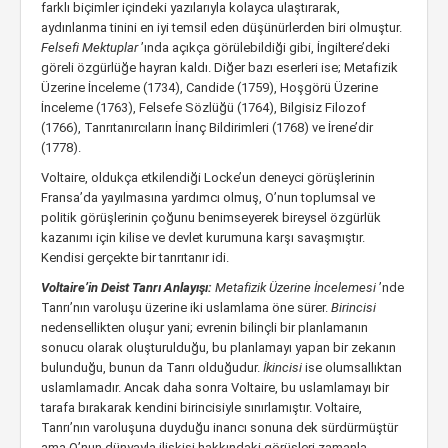
farklı biçimler içindeki yazılarıyla kolayca ulaştırarak,
aydınlanma tinini en iyi temsil eden düşünürlerden biri olmuştur.
Felsefi Mektuplar
’ında açıkça görülebildiği gibi, İngiltere’deki
göreli özgürlüğe hayran kaldı. Diğer bazı eserleri ise; Metafizik
Üzerine İnceleme (1734), Candide (1759), Hoşgörü Üzerine
İnceleme (1763), Felsefe Sözlüğü (1764), Bilgisiz Filozof
(1766), Tanrıtanırcıların İnanç Bildirimleri (1768) ve İrene’dir
(1778).
Voltaire, oldukça etkilendiği Locke’un deneyci görüşlerinin
Fransa’da yayılmasına yardımcı olmuş, O’nun toplumsal ve
politik görüşlerinin çoğunu benimseyerek bireysel özgürlük
kazanımı için kilise ve devlet kurumuna karşı savaşmıştır.
Kendisi gerçekte bir tanrıtanır idi.
Voltaire’in Deist Tanrı Anlayışı:
Metafizik Üzerine İncelemesi
’nde
Tanrı’nın varoluşu üzerine iki uslamlama öne sürer.
Birincisi
nedensellikten oluşur yani; evrenin bilinçli bir planlamanın
sonucu olarak oluşturulduğu, bu planlamayı yapan bir zekanın
bulunduğu, bunun da Tanrı olduğudur.
İkincisi
ise olumsallıktan
uslamlamadır. Ancak daha sonra Voltaire, bu uslamlamayı bir
tarafa bırakarak kendini birincisiyle sınırlamıştır. Voltaire,
Tanrı’nın varoluşuna duyduğu inancı sonuna dek sürdürmüştür
ama O’nun dünyayla ilişkisi hakkındaki görüşleri zamanla