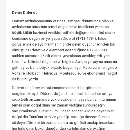
Denis Diderot
Fransız aydınlanmasının yazınsal simgesi durumunda olan ve
aydınlanma sürecinin temel düşünce ve ideallerini yansıtan
büyük kültür hazinesi Ansiklopedi’nin değişmez editörü olarak
kendisine özgün bir yer yapan Diderot (1713-1784), felsefi
görüşleriyle de aydınlanmanın önde gelen düşünürlerinden biri
olmuştur. Diderot ve d’Alembert editörlüğünde 1751-1780
tarihleri arasında 35 cilt olarak yayımlanan Ansiklopedi, yeni
felsefi ve bilimsel düşünce ve bilgileri Avrupa’ya yayma amacını
gütmüş ve bunu büyük ölçüde başarmıştır. Katkı verenler içinde
Voltaire, Holbach, Helvetius, Montesquieu ve ekonomist Turgot
da bulunuyordu.
Diderot düşünceleri bakımından dinamik bir görünüm
sergilemekteydi. Diderot doğal dinlerin belli bir tarihte ortaya
çıkıp belli bir zamanda yok olacaklarını, oysa bunların tümünün
temeli olan doğal dinin her zaman varlığını sürdüreceğini
savunmaktaydı. Dinler ölümlü insanların tanıklığına dayanırken,
doğal din Tanrı’nın içimize yazdığı tanıklığa dayanır. Bunları
söyleyen Diderot bir zaman sonra bu görüşü bırakıp insanlara
her türlü dinin boyunduruğundan kurtulmaları gerektiğini