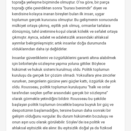
toprağa yerleşme biçiminde olmuştur. O’na göre, bir parça
toprağı çitle çevirdikten sonra “burası benimdir” diyen ve
kendisine kolayca inanan bireyleri bulan ilk insan, uygar
toplumun gerçek kurucusu olmuştur. Bu gelişmenin sonucunda
mülkiyet ortaya çıkmış, eşitlik yok olmuş, ormanlar tarlalara
dönüşmüş, tahıl üretimine koşul olarak kölelik ve sefalet ortaya
çıkmıştır. Ayrıca, adalet ve adaletsizlik arasındaki ahlaksal
ayrımlar belirginleşmiştir; artık insanlar doğa durumunda
olduklarından daha iyi değildirler.
İnsanlar güvenliklerini ve özgürlüklerini garanti altına alabilmek
için birbirleriyle sözleşme yapma yoluna gittiler. Böylece
hükümet ve hukuk sistemi kurulmuş oldu. Politik toplumun
kuruluşu da gerçek bir çözüm olmadı. Yoksullara yine zincirler
vururken, zenginlerin gücüne yeni güçler kattı, özgürlük de yok
oldu. Rousseau, politik toplumun kuruluşunu “halk ve onlar
tarafından seçilen şefler arasındaki gerçek bir sözleşme”
olarak görmekle yetindiğini bildirir. Rousseau bu şekilde
başlayan politik toplumun öncelikle başına buyruk bir güç ve
despotizmin başlamadığını, tersine bunun daha sonraki bir
gelişim olduğunu vurgular. Bu durum hükümetin bozuluşu ve
onun aşırı ucu olarak görülebilir. Söylev’de ise politik ve
ahlaksal eşitsizlik ele alınır. Bu eşitsizlik doğal ya da fiziksel