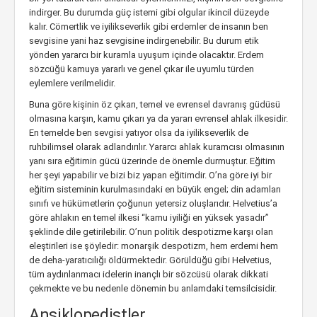
indirger. Bu durumda güç istemi gibi olgular ikincil düzeyde
kalır. Cömertlik ve iyilikseverlik gibi erdemler de insanın ben
sevgisine yani haz sevgisine indirgenebilir. Bu durum etik
yönden yararcı bir kuramla uyuşum içinde olacaktır. Erdem
sözcüğü kamuya yararlı ve genel çıkar ile uyumlu türden
eylemlere verilmelidir.
Buna göre kişinin öz çıkarı, temel ve evrensel davranış güdüsü
olmasına karşın, kamu çıkarı ya da yararı evrensel ahlak ilkesidir.
En temelde ben sevgisi yatıyor olsa da iyilikseverlik de
ruhbilimsel olarak adlandırılır. Yararcı ahlak kuramcısı olmasının
yanı sıra eğitimin gücü üzerinde de önemle durmuştur. Eğitim
her şeyi yapabilir ve bizi biz yapan eğitimdir. O’na göre iyi bir
eğitim sisteminin kurulmasındaki en büyük engel; din adamları
sınıfı ve hükümetlerin çoğunun yetersiz oluşlarıdır. Helvetius’a
göre ahlakın en temel ilkesi “kamu iyiliği en yüksek yasadır”
şeklinde dile getirilebilir. O’nun politik despotizme karşı olan
eleştirileri ise şöyledir: monarşik despotizm, hem erdemi hem
de deha-yaratıcılığı öldürmektedir. Görüldüğü gibi Helvetius,
tüm aydınlanmacı idelerin inançlı bir sözcüsü olarak dikkati
çekmekte ve bu nedenle dönemin bu anlamdaki temsilcisidir.
Ansiklopedistler