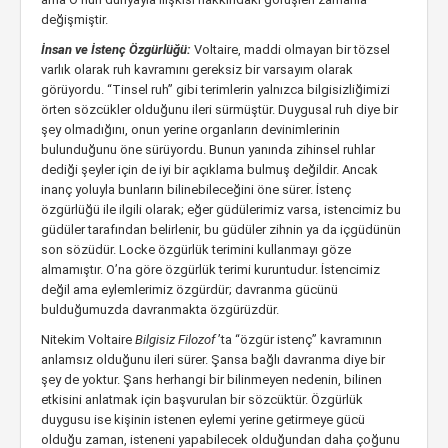
değişmiştir.
İnsan ve İstenç Özgürlüğü:
Voltaire, maddi olmayan bir tözsel
varlık olarak ruh kavramını gereksiz bir varsayım olarak
görüyordu. “Tinsel ruh” gibi terimlerin yalnızca bilgisizliğimizi
örten sözcükler olduğunu ileri sürmüştür. Duygusal ruh diye bir
şey olmadığını, onun yerine organların devinimlerinin
bulunduğunu öne sürüyordu. Bunun yanında zihinsel ruhlar
dediği şeyler için de iyi bir açıklama bulmuş değildir. Ancak
inanç yoluyla bunların bilinebileceğini öne sürer. İstenç
özgürlüğü ile ilgili olarak; eğer güdülerimiz varsa, istencimiz bu
güdüler tarafından belirlenir, bu güdüler zihnin ya da içgüdünün
son sözüdür. Locke özgürlük terimini kullanmayı göze
almamıştır. O’na göre özgürlük terimi kuruntudur. İstencimiz
değil ama eylemlerimiz özgürdür; davranma gücünü
bulduğumuzda davranmakta özgürüzdür.
Nitekim Voltaire
Bilgisiz Filozof
’ta “özgür istenç” kavramının
anlamsız olduğunu ileri sürer. Şansa bağlı davranma diye bir
şey de yoktur. Şans herhangi bir bilinmeyen nedenin, bilinen
etkisini anlatmak için başvurulan bir sözcüktür. Özgürlük
duygusu ise kişinin istenen eylemi yerine getirmeye gücü
olduğu zaman, isteneni yapabilecek olduğundan daha çoğunu