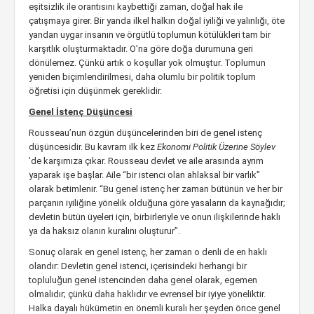
eşitsizlik ile orantısını kaybettiği zaman, doğal hak ile
çatışmaya girer. Bir yanda ilkel halkın doğal iyiliği ve yalınlığı, öte
yandan uygar insanın ve örgütlü toplumun kötülükleri tam bir
karşıtlık oluşturmaktadır. O’na göre doğa durumuna geri
dönülemez. Çünkü artık o koşullar yok olmuştur. Toplumun
yeniden biçimlendirilmesi, daha olumlu bir politik toplum
öğretisi için düşünmek gereklidir.
Genel İstenç Düşüncesi
Rousseau’nun özgün düşüncelerinden biri de genel istenç
düşüncesidir. Bu kavram ilk kez
Ekonomi Politik Üzerine Söylev
’de karşımıza çıkar. Rousseau devlet ve aile arasında ayrım
yaparak işe başlar. Aile “bir istenci olan ahlaksal bir varlık”
olarak betimlenir. “Bu genel istenç her zaman bütünün ve her bir
parçanın iyiliğine yönelik olduğuna göre yasaların da kaynağıdır;
devletin bütün üyeleri için, birbirleriyle ve onun ilişkilerinde haklı
ya da haksız olanın kuralını oluşturur”.
Sonuç olarak en genel istenç, her zaman o denli de en haklı
olandır: Devletin genel istenci, içerisindeki herhangi bir
topluluğun genel istencinden daha genel olarak, egemen
olmalıdır; çünkü daha haklıdır ve evrensel bir iyiye yöneliktir.
Halka dayalı hükümetin en önemli kuralı her şeyden önce genel