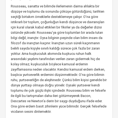
Rousseau, sanatta ve bilimde ilerlemenin daima ahlakta bir
düşüşe ve toplumu da sonunda çöküşe götürdüğünü, tarihten
seçtiği birtakım örneklerle desteklemeye çalışır. O’na göre
istikrarlı bir toplum, çoğunluğun kendi düşünce ve davranışları
için kural olarak kabul ettikleri bir fikirler ya da değerler dizisi
üstünde yükselir. Rousseau’ya göre toplumları bir arada tutan
bilgi değil, inançtır. Oysa bilginin peşinde olan bilim insanı da
filozof da inançtan kaçınır. İnançtan uzun süreli kaçınmanın
belirli sayıda kişiyle sınırlı kaldığı sürece çok fazla bir zararı
yoktur. Ama kuşkuculuk akımında kuşkucu ruhun halk
arasındaki yayılımı tarafından verilen zararı gidermek hiç de
kolay olmaz; kuşkuculuk böylece kamusal erdemin
zayıflamasına neden olacaktır. Kendisi kamusal erdem derken,
başlıca yurtseverlik erdemini düşünmektedir. O’na göre bilimin
ruhu, yurtseverliğin de aleyhinedir. Çünkü bilim kişisi genelde bir
dünya yurttaşı olmaya doğru yönelir. Oysaki yurtsever kendi
toplumu ile çok güçlü ilişki içindedir. Rousseau bilim ve felsefe
ile ilgili bu tartışmaları daha ileri götürmeyerek Bacon,
Descartes ve Newton’a derin bir saygı duyduğunu ifade eder.
Ona göre erdem basit zihinlerin yüce bilimidir. Gerçek felsefede
vicdanın sesini dinlemektir.