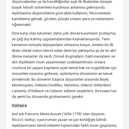
düşüncelerden ya da kendiliğinden açık ilk ilkelerden türeyen
büyük felsefi sistemlerin kurulması anlamına gelmiyordu.
Aydınlanma düşünürlerine göre aklın kullanımı, fenomenlerin
kendilerine gitmek, gözlem yoluyla onların yasa ve nedenlerini
öğrenmekti.
Dine karşı olan tutumları, daha çok dinsel kurumların yozlaşmış
ve çağ dışı kalmış uygulamalarından kaynaklanıyordu. Tanrı
kavramını tümüyle dışlayanların olmasına karşın, evrenin bir ilk
ilkesi olarak inancı temsil eden deist bir yaklaşıma ya da bir akıl
dinine inananlar da vardı. Dinsel dogmaların, batıl inanışların ve
akıl dışılıkların insan yaşamından uzaklaştırılması, insana
onurluca bir yaşam kapılarını açan temel hak ve özgürlükleri için
mücadele sürecine girilmesi, aydınlanma döneminin en temel
yönelimidir. Bu dönemin başlıca düşünürleri arasında
Bayle,
Montesquieu, Voltaire,Condillac, Helvetius, Diderot, d’Alambert,
Lametrie, d’Holbach
ve
Cabanis
adlarını sayabiliriz. Rosseau’nun
da yerini bu dönemde göstermemiz gerekir.
Voltaire
Asıl adı Francois Marie Arouet (1694-1778) olan düşünür;
filozof, tarihçi, oyun/roman yazarı ve şair kimliğiyle bilindi.
Aydınlanmanın temel idelerini toplumdaki farklı insan gruplarına,