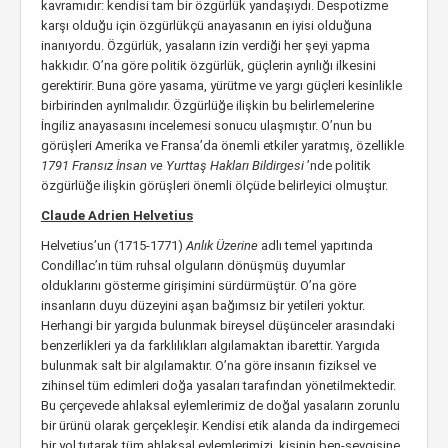
kavramıdır: kendisi tam bir özgürlük yandaşıydı. Despotizme
karşı olduğu için özgürlükçü anayasanın en iyisi olduğuna
inanıyordu. Özgürlük, yasaların izin verdiği her şeyi yapma
hakkıdır. O’na göre politik özgürlük, güçlerin ayrılığı ilkesini
gerektirir. Buna göre yasama, yürütme ve yargı güçleri kesinlikle
birbirinden ayrılmalıdır. Özgürlüğe ilişkin bu belirlemelerine
İngiliz anayasasını incelemesi sonucu ulaşmıştır. O’nun bu
görüşleri Amerika ve Fransa’da önemli etkiler yaratmış, özellikle
1791 Fransız İnsan ve Yurttaş Hakları Bildirgesi
’nde politik
özgürlüğe ilişkin görüşleri önemli ölçüde belirleyici olmuştur.
Claude Adrien Helvetius
Helvetius’un (1715-1771)
Anlık Üzerine
adlı temel yapıtında
Condillac’ın tüm ruhsal olguların dönüşmüş duyumlar
olduklarını gösterme girişimini sürdürmüştür. O’na göre
insanların duyu düzeyini aşan bağımsız bir yetileri yoktur.
Herhangi bir yargıda bulunmak bireysel düşünceler arasındaki
benzerlikleri ya da farklılıkları algılamaktan ibarettir. Yargıda
bulunmak salt bir algılamaktır. O’na göre insanın fiziksel ve
zihinsel tüm edimleri doğa yasaları tarafından yönetilmektedir.
Bu çerçevede ahlaksal eylemlerimiz de doğal yasaların zorunlu
bir ürünü olarak gerçekleşir. Kendisi etik alanda da indirgemeci
bir yol tutarak tüm ahlaksal eylemlerimizi, kişinin ben-sevgisine