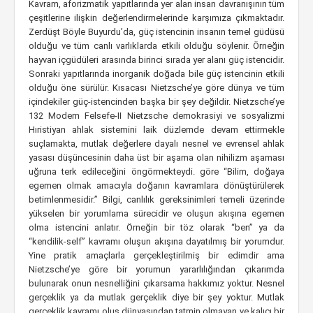
Kavram, aforizmatik yapıtlarında yer alan insan davranışının tüm
çeşitlerine ilişkin değerlendirmelerinde karşımıza çıkmaktadır.
Zerdüşt Böyle Buyurdu’da, güç istencinin insanın temel güdüsü
olduğu ve tüm canlı varlıklarda etkili olduğu söylenir. Örneğin
hayvan içgüdüleri arasında birinci sırada yer alanı güç istencidir.
Sonraki yapıtlarında inorganik doğada bile güç istencinin etkili
olduğu öne sürülür. Kısacası Nietzsche’ye göre dünya ve tüm
içindekiler güç-istencinden başka bir şey değildir. Nietzsche’ye
132 Modern Felsefe-II Nietzsche demokrasiyi ve sosyalizmi
Hıristiyan ahlak sistemini laik düzlemde devam ettirmekle
suçlamakta, mutlak değerlere dayalı nesnel ve evrensel ahlak
yasası düşüncesinin daha üst bir aşama olan nihilizm aşaması
uğruna terk edileceğini öngörmekteydi. göre “Bilim, doğaya
egemen olmak amacıyla doğanın kavramlara dönüştürülerek
betimlenmesidir.” Bilgi, canlılık gereksinimleri temeli üzerinde
yükselen bir yorumlama sürecidir ve oluşun akışına egemen
olma istencini anlatır. Örneğin bir töz olarak “ben” ya da
“kendilik-self” kavramı oluşun akışına dayatılmış bir yorumdur.
Yine pratik amaçlarla gerçekleştirilmiş bir edimdir ama
Nietzsche’ye göre bir yorumun yararlılığından çıkarımda
bulunarak onun nesnelliğini çıkarsama hakkımız yoktur. Nesnel
gerçeklik ya da mutlak gerçeklik diye bir şey yoktur. Mutlak
gerçeklik kavramı oluş dünyasından tatmin olmayan ve kalıcı bir