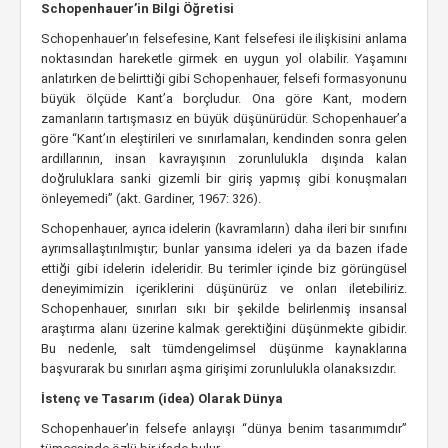
Schopenhauer’in Bilgi Öğretisi
Schopenhauer’ın felsefesine, Kant felsefesi ile ilişkisini anlama
noktasından hareketle girmek en uygun yol olabilir. Yaşamını
anlatırken de belirttiği gibi Schopenhauer, felsefi formasyonunu
büyük ölçüde Kant’a borçludur. Ona göre Kant, modern
zamanların tartışmasız en büyük düşünürüdür. Schopenhauer’a
göre “Kant’ın eleştirileri ve sınırlamaları, kendinden sonra gelen
ardıllarının, insan kavrayışının zorunlulukla dışında kalan
doğruluklara sanki gizemli bir giriş yapmış gibi konuşmaları
önleyemedi” (akt. Gardiner, 1967: 326).
Schopenhauer, ayrıca idelerin (kavramların) daha ileri bir sınıfını
ayrımsallaştırılmıştır; bunlar yansıma ideleri ya da bazen ifade
ettiği gibi idelerin ideleridir. Bu terimler içinde biz görüngüsel
deneyimimizin içeriklerini düşünürüz ve onları iletebiliriz.
Schopenhauer, sınırları sıkı bir şekilde belirlenmiş insansal
araştırma alanı üzerine kalmak gerektiğini düşünmekte gibidir.
Bu nedenle, salt tümdengelimsel düşünme kaynaklarına
başvurarak bu sınırları aşma girişimi zorunlulukla olanaksızdır.
İstenç ve Tasarım (idea) Olarak Dünya
Schopenhauer’in felsefe anlayışı “dünya benim tasarımımdır”