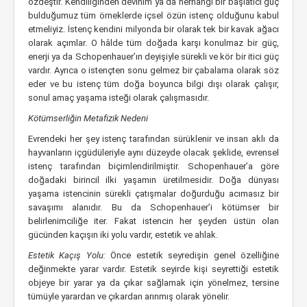
özdeştir. Kendiliğinden devinim ya da herhangi bir başlatıcı güç
bulduğumuz tüm örneklerde içsel özün istenç olduğunu kabul
etmeliyiz. İstenç kendini milyonda bir olarak tek bir kavak ağacı
olarak açımlar. O hâlde tüm doğada karşı konulmaz bir güç,
enerji ya da Schopenhauer’ın deyişiyle sürekli ve kör bir itici güç
vardır. Ayrıca o istençten sonu gelmez bir çabalama olarak söz
eder ve bu istenç tüm doğa boyunca bilgi dışı olarak çalışır,
sonul amaç yaşama isteği olarak çalışmasıdır.
Kötümserliğin Metafizik Nedeni
Evrendeki her şey istenç tarafından sürüklenir ve insan aklı da
hayvanların içgüdüleriyle aynı düzeyde olacak şeklide, evrensel
istenç tarafından biçimlendirilmiştir. Schopenhauer’a göre
doğadaki birincil ilki yaşamın üretilmesidir. Doğa dünyası
yaşama istencinin sürekli çatışmalar doğurduğu acımasız bir
savaşımı alanıdır. Bu da Schopenhauer’i kötümser bir
belirlenimciliğe iter. Fakat istencin her şeyden üstün olan
gücünden kaçışın iki yolu vardır, estetik ve ahlak.
Estetik Kaçış Yolu:
Önce estetik seyredişin genel özelliğine
değinmekte yarar vardır. Estetik seyirde kişi seyrettiği estetik
objeye bir yarar ya da çıkar sağlamak için yönelmez, tersine
tümüyle yarardan ve çıkardan arınmış olarak yönelir.