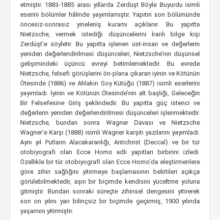
etmiştir. 1883-1885 arası yıllarda Zerdüşt Böyle Buyurdu isimli
eserini bölümler hâlinde yayımlamıştır. Yapıtın son bölümünde
öncesiz-sonrasız yineleniş kuramı açıklanır. Bu yapıtta
Nietzsche, vermek istediği düşüncelerini İranlı bilge kişi
Zerdüşt’e söyletir. Bu yapıtta işlenen üst-insan ve değerlerin
yeniden değerlendirilmesi düşünceleri, Nietzsche’nin düşünsel
gelişimindeki üçüncü evreyi betimlemektedir. Bu evrede
Nietzsche, felsefi görüşlerini ön-plana çıkaran iyinin ve Kötünün
Ötesinde (1886) ve Ahlakın Soy Kütüğü (1887) isimli eserlerini
yayımladı. İyinin ve Kötünün Ötesinde’nin alt başlığı, Geleceğin
Bir Felsefesine Giriş şeklindedir. Bu yapıtta güç istenci ve
değerlerin yeniden değerlendirilmesi düşünceleri işlenmektedir.
Nietzsche, bundan sonra Wagner Davası ve Nietzsche
Wagner’e Karşı (1888) isimli Wagner karşıtı yazılarını yayımladı.
Aynı yıl Putların Alacakaranlığı, Antichrist (Deccal) ve bir tür
otobiyografi olan Ecce Homo adlı yapıtları birbirini izledi.
Özellikle bir tür otobiyografi olan Ecce Homo’da eleştirmenlere
göre zihin sağlığını yitirmeye başlamasının belirtileri açıkça
görülebilmektedir, aşırı bir biçimde kendisini yüceltme yoluna
gitmiştir. Bundan sonraki süreçte zihinsel dengesini yitirerek
son on yılını yarı bilinçsiz bir biçimde geçirmiş, 1900 yılında
yaşamını yitirmiştir.