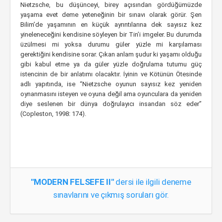
Nietzsche, bu düşünceyi, birey açısından gördüğümüzde
yaşama evet deme yeteneğinin bir sınavı olarak görür. Şen
Bilim’de yaşamının en küçük ayrıntılarına dek sayısız kez
yineleneceğini kendisine söyleyen bir Tin’i imgeler. Bu durumda
üzülmesi mi yoksa durumu güler yüzle mi karşılaması
gerektiğini kendisine sorar. Çıkan anlam şudur ki yaşamı olduğu
gibi kabul etme ya da güler yüzle doğrulama tutumu güç
istencinin de bir anlatımı olacaktır. İyinin ve Kötünün Ötesinde
adlı yapıtında, ise “Nietzsche oyunun sayısız kez yeniden
oynanmasını isteyen ve oyuna değil ama oyunculara da yeniden
diye seslenen bir dünya doğrulayıcı insandan söz eder”
(Copleston, 1998: 174).
"MODERN FELSEFE II"
dersi ile ilgili deneme
sınavlarını ve çıkmış soruları gör.