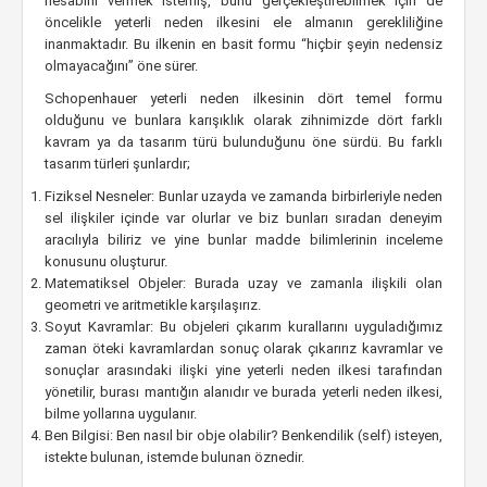
hesabını vermek istemiş, bunu gerçekleştirebilmek için de
öncelikle yeterli neden ilkesini ele almanın gerekliliğine
inanmaktadır. Bu ilkenin en basit formu “hiçbir şeyin nedensiz
olmayacağını” öne sürer.
Schopenhauer yeterli neden ilkesinin dört temel formu
olduğunu ve bunlara karışıklık olarak zihnimizde dört farklı
kavram ya da tasarım türü bulunduğunu öne sürdü. Bu farklı
tasarım türleri şunlardır;
Fiziksel Nesneler: Bunlar uzayda ve zamanda birbirleriyle neden
sel ilişkiler içinde var olurlar ve biz bunları sıradan deneyim
aracılıyla biliriz ve yine bunlar madde bilimlerinin inceleme
konusunu oluşturur.
Matematiksel Objeler: Burada uzay ve zamanla ilişkili olan
geometri ve aritmetikle karşılaşırız.
Soyut Kavramlar: Bu objeleri çıkarım kurallarını uyguladığımız
zaman öteki kavramlardan sonuç olarak çıkarırız kavramlar ve
sonuçlar arasındaki ilişki yine yeterli neden ilkesi tarafından
yönetilir, burası mantığın alanıdır ve burada yeterli neden ilkesi,
bilme yollarına uygulanır.
Ben Bilgisi: Ben nasıl bir obje olabilir? Benkendilik (self) isteyen,
istekte bulunan, istemde bulunan öznedir.