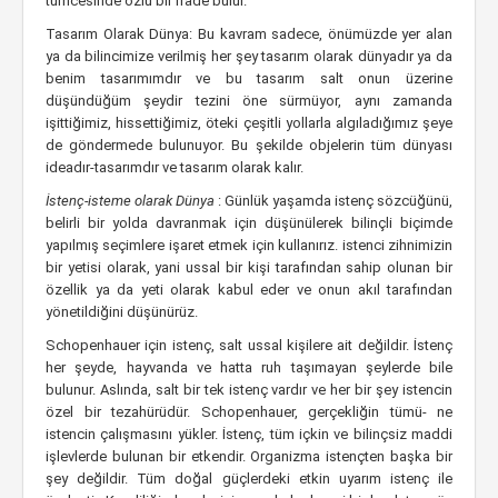
tümcesinde özlü bir ifade bulur.
Tasarım Olarak Dünya: Bu kavram sadece, önümüzde yer alan
ya da bilincimize verilmiş her şey tasarım olarak dünyadır ya da
benim tasarımımdır ve bu tasarım salt onun üzerine
düşündüğüm şeydir tezini öne sürmüyor, aynı zamanda
işittiğimiz, hissettiğimiz, öteki çeşitli yollarla algıladığımız şeye
de göndermede bulunuyor. Bu şekilde objelerin tüm dünyası
ideadır-tasarımdır ve tasarım olarak kalır.
İstenç-isteme olarak Dünya
: Günlük yaşamda istenç sözcüğünü,
belirli bir yolda davranmak için düşünülerek bilinçli biçimde
yapılmış seçimlere işaret etmek için kullanırız. istenci zihnimizin
bir yetisi olarak, yani ussal bir kişi tarafından sahip olunan bir
özellik ya da yeti olarak kabul eder ve onun akıl tarafından
yönetildiğini düşünürüz.
Schopenhauer için istenç, salt ussal kişilere ait değildir. İstenç
her şeyde, hayvanda ve hatta ruh taşımayan şeylerde bile
bulunur. Aslında, salt bir tek istenç vardır ve her bir şey istencin
özel bir tezahürüdür. Schopenhauer, gerçekliğin tümü- ne
istencin çalışmasını yükler. İstenç, tüm içkin ve bilinçsiz maddi
işlevlerde bulunan bir etkendir. Organizma istençten başka bir
şey değildir. Tüm doğal güçlerdeki etkin uyarım istenç ile