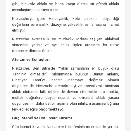
gibi, bir köle ahlakı ve buna karşıt olarak bir efendi ahlakı
ayrımlaştırması ortaya çıkar.
Nietzsche’ye göre Hıristiyanlık, köle ahlakının dayandığı
değerlerin evrensellik düzeyine yükseltilmesi amacına hizmet
etmiştir.
Nietzsche evrensellik ve mutlaklık iddiası taşıyan ahlaksal
sistemleri yadsır ve ayrı ahlak tipleri arasında bir rütbe
derecelendirmesi önerir.
Ateizm ve Sonuçları
Nietzsche, Şen Bilim’de “Yakın zamanların en büyük olayı
Tanrı’nın ölmesidir.” bildiriminde bulunur. Bunun anlamı,
Hıristiyan Tanrı’ya inancın inanmaya değmez olması
düşüncesidir. Nietzsche demokrasiyi ve sosyalizmi Hıristiyan
ahlak sistemini laik düzlemde devam ettirmekle suçlamakta,
mutlak değerlere dayalı nesnel ve evrensel ahlak yasası
düşüncesinin daha üst bir aşama olan nihilizm aşaması uğruna
terk edileceğini öngörmekteydi.
Güç istenci ve Üst-insan Kuramı
Güç istenci kavramı Nietzsche felsefesinin merkezinde yer alır.