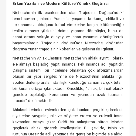
Erken Yazıları ve Modern Kültüre Yönelik Eleştirisi
Nietzsche’nin ilk eserlerinden olan Trajedinin Doğuşu’ndaki
temel savları şunlardır: Yunanlılar yaşamın korkunç, tehlikeli ve
açıklanamaz olduğunu kabul etmelerine karşın, kötümserliğe
teslim olmayıp yüzlerini daima yaşama dönmüşler, bunu da
sanat ortamı yoluyla dünyayı ve insan yaşamını dönüştürerek
başarmışlardır. Trajedinin doğuşu’nda Nietzsche, doğrudan
doğruya Yunan trajedisinin kökenleri ve gelişimi ile ilgilenir.
Nietzsche’nin Ahlak Eleştirisi Nietzsche’nin ahlakı ayrıntılı olarak
ele almaya başladığı yapıt, insanca, Pek insanca adlı yapıtıdır.
Çalışma sistemli bir inceleme olmaktan çok aforizmalardan
oluşan bir yapı sergiler. Yine de Nietzsche’nin ahlakla ilgili
sözleri derlenip aralarında ilişki kurulduğu zaman az çok tutarlı
bir kuram ortaya çıkmaktadır. Öncelikle, “ahlak, birincil olarak
genelde topluluğu korumanın ve yıkımdan uzak tutmanın
aracıdır” denilmektedir.
Ahlaksal terimler eylemlerden çok bunları gerçekleştirenlerin
niyetlerine yaygınlaştırılır ve böylece erdem ve erdemli insan
kavramları ortaya çıkar. Ciddi bir arılaştırma süreci içinden
geçilerek ahlak giderek içselleştirilir. Bu şekilde, iyinin ve
Kötünün Ötesinde adlı yapıtında da geniş bir biçimde ele aldığı