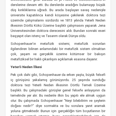
derslerine devam etti. Bu derslerde aradığını bulamayıp büyük
düş kırıklıklarına uğradı. Bu arada başlayan savaş nedeniyle
üniversite kapatılınca kendi köşesine çekilerek doktora tezi
üzerinde çalışmalarını sürdürdü ve 1813 yılında Yeterli Neden
ilkesinin Dörtlü Kökü Üzerine başlıklı çalışmasını yaparak Jena
Üniversitesinden doktora derecesini aldı. Bundan sonraki eseri
başyapıt olan istenç ve Tasarım olarak Dünya oldu.
Schopenhauer’ın metafizik sistemi, metafizik sorunları
ilgilendiren bilinen anlamındaki bir metafizik sistem olmaktan
çok, yaşam ve gerçeklik üzerine kötümser bir bakışın
metafiziksel bir haklı çıkarılışını açıklamak esasına dayanır.
Yeterli Neden İlkesi
Pek çok dahi gibi, Schopenhauer da erken yaşta, büyük felsefi
iç görüşünü yakalamış görünüyordu. 25 yaşında sunduğu
doktora tezi Yeterli Neden ilkesinin Dörtlü Temeli Üzerine
başlıklı. Bu çalışmadaki görüşler genel felsefe anlayışının da
temelinde yer alır. Bu nedenle ilkin bu yapıtı ele almak uygun
olur. Bu çalışmada Schopenhauer “Neyi bilebilirim ve şeylerin
doğası nedir?” diye sormakta ve bu sorulara yanıt aramak
yoluna gitmektedir. Bunun için gerçekliğin tüm boyutlarının bir