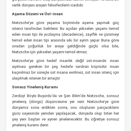
varlık dünyası arayan felsefecilerin icadıdır.
Aşama Düzeni ve Üst-insan
Nietzsche’ye göre yaşama biçiminde aşama yapmak güç
istenci tarafından belirlenir. Bu açıdan yükselen yaşamı temsil
eden insan tipi ile yozlaşma (decadence), zayıflık ve çürümeyi
temsil eden insan tipi arasında sıkı bir ayrım yapar. Buna göre
sıradan çoğunluk bir araya geldiğinde güçlü olsa bile,
Nietzsche için yükselen yaşamı temsil etmez.
Nietzsche’ye göre hedef insanlık değil üst-insandır. insan
aşılması gereken bir şey, hedefe vardıran köprüdür. insan
kaçınılmaz bir süreçle üst insana evrilmez, üst insan istenç için
ulaşılmak istenen bir amaçtır.
Sonsuz Yineleniş Kuramı
Zerdüşt Böyle Buyurdu’da ve Şen Bilim’de Nietzsche, sonsuz
yineleniş (döngü) düşüncesine yer verir. Nietzsche’ye göre
dünyamız sona erdikten sonra, onu oluşturan parçacıkların
gücü sayesinde yeniden yapılaşacak, dünyada olup biten her
şey yeni baştan ve aynen yinelenecektir. Bu öğretiye sonsuz
yineleniş kuramı denir.