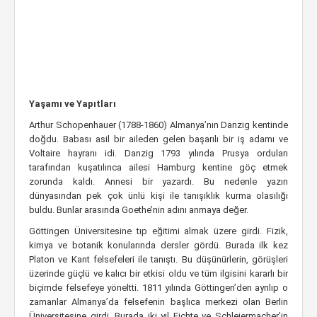
Yaşamı ve Yapıtları
Arthur Schopenhauer (1788-1860) Almanya’nın Danzig kentinde
doğdu. Babası asil bir aileden gelen başarılı bir iş adamı ve
Voltaire hayranı idi. Danzig 1793 yılında Prusya orduları
tarafından kuşatılınca ailesi Hamburg kentine göç etmek
zorunda kaldı. Annesi bir yazardı. Bu nedenle yazın
dünyasından pek çok ünlü kişi ile tanışıklık kurma olasılığı
buldu. Bunlar arasında Goethe’nin adını anmaya değer.
Göttingen Üniversitesine tıp eğitimi almak üzere girdi. Fizik,
kimya ve botanik konularında dersler gördü. Burada ilk kez
Platon ve Kant felsefeleri ile tanıştı. Bu düşünürlerin, görüşleri
üzerinde güçlü ve kalıcı bir etkisi oldu ve tüm ilgisini kararlı bir
biçimde felsefeye yöneltti. 1811 yılında Göttingen’den ayrılıp o
zamanlar Almanya’da felsefenin başlıca merkezi olan Berlin
Üniversitesine girdi. Burada iki yıl Fichte ve Schleiermacher’in