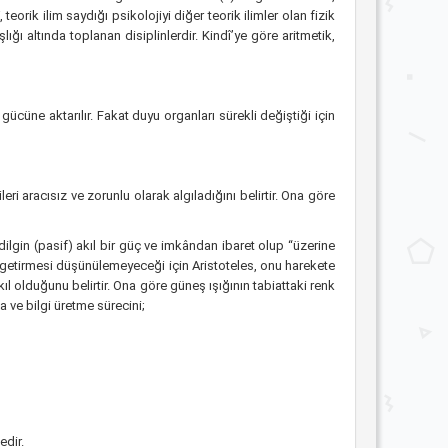
 teorik ilim saydığı psikolojiyi diğer teorik ilimler olan fizik
lığı altında toplanan disiplinlerdir. Kindî’ye göre aritmetik,
ücüne aktarılır. Fakat duyu organları sürekli değiştiği için
eri aracısız ve zorunlu olarak algıladığını belirtir. Ona göre
dilgin (pasif) akıl bir güç ve imkândan ibaret olup “üzerine
ne getirmesi düşünülemeyeceği için Aristoteles, onu harekete
ıl olduğunu belirtir. Ona göre güneş ışığının tabiattaki renk
a ve bilgi üretme sürecini;
edir.