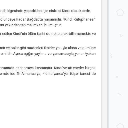
e bölgesinde yaşadıkları için nisbesi Kindi olarak anılır.
a ölünceye kadar Bağdat’ta yaşamıştır. “Kindi Kütüphanesi”
sanı yakından tanıma imkanı bulmuştur.
dilen Kindi’nin ölüm tarihi de net olarak bilinmemekte ve
mir ve bakır gibi madenleri iksirler yoluyla altına ve gümüşe
mlidir. Ayrıca ışığın yayılma ve yansımasıyla yanan/yakan
7 civarında eser ortaya koymuştur. Kindi’ye ait eserler birçok
emde ise 5’i Almanca’ya, 4’ü italyanca’ya, ikişer tanesi de