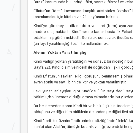
“araz” konumunda bulunduğu fikri, sonraki filozof ve kelamc
Eflatun’un “idea” kavramına karşılık Aristotales “cevher”
tanımlamaları için kitabınızın 21. sayfasına bakınız.
Kindi’ye göre heyula (ilk madde) ve suret (form) aynı zam
madde oluşmaktadır. Kindî her ne kadar başta ilk Felse
odaklanmış görünmektedir: Sonluluk-sonsuzluk (hudûs-ezelî
(an leys) yaratılmışlığı tezini temellendirmek.
Alemin Yoktan Yaratılmışlığı
Kindi varlığn yoktan yaratıldığını ve sonsuz bir niceliğin
Sayfa 22). Kindî cisim ve nicelik ile doğrudan ilişkili gör
Kindi Eflatun’un sayılar ile ilgli görüşünü benimsemiş olma
evren sonlu ve sayılı bir niceliktir ve yoktan yaratılmıştır.
Eski yunan anlayışları gibi Kindi’de “1”in sayı değil say
bölümlü/bölünemez olduğu ortaya çıkmaktadır. bu yüzden 1
Bu belirlemeden sonra Kindi bir ve birlik ilişkisini incelemi
olduğunu ve diğer tüm birliklerin de ondan geldiğini ileri s
Kindi “tarifeler üzerine” adlı terimler sözlüğünde “felek”
sahibi olan Allah’ın, tümüyle kozmik varlığı, evrendeki her şe