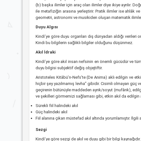
(b) başka ilimler için araç olan ilimler diye ikiye ayrılır. Do
ile metafiziğin arasına yerleştirir. Pratik ilimler ise ahlâk
geometri, astronomi ve musikiden oluşan matematik ilimle
Duyu Algısı
Kindi’ye göre duyu organları dış dünyadan aldığı verileri o
Kindi bu bilgilerin sağlıklı bilgiler olduğunu düşünmez.
Akıl İdraki
Kindi’ye göre akıl insan nefsinin en önemli gücüdür ve tümell
duyu bilgisi subjektif değiş objejtiftir.
Aristoteles Kitâbü’n-Nefs’te (De Anima) aklı edilgin ve etk
hiçbir şey yazılmamış levha” gibidir. Cisimli olmayan güç v
geçirenin bütünüyle maddeden ayrık/soyut (mufârık), edilginl
ve şekilleri görmemizi sağlaması gibi, etkin akıl da edilgin 
Sürekli fiil halindeki akıl
Güç halindeki akıl
Fiil alanına çıkan müstefad akıl altında yorumlamıştır. İlgili
Sezgi
Kindi’ye göre sezgi de akıl ve duyu gibi bir bilgi kaynağıdır