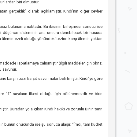
unlardan biri olmuştur.
tan gerçeklik” olarak açıklamıştır. Kindi’nin diğer cevher
ulasız bulunamamaktadır. Bu ikisinin birleşmesi sonucu ise
di düşünce sisteminin ana unsuru denebilecek bir hususa
n âlemin ezelî olduğu yönündeki tezine karşı âlemin yoktan
maddede ispatlamaya çalışmıştır (ilgili maddeler için bknz.
u savunur.
ne karşın bazı karşıt savunmalar belirtmiştir. Kindi’ye göre
öre “1” sayıların ilkesi olduğu için bölünemezdir ve birin
iştir. Buradan yola çıkan Kindi hakiki ve zorunlu Bir’in tanrı
dir. bunun onucunda ise şu sonuca ulaşır; “İmdi, tam kudret