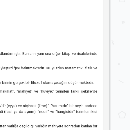
andırmıştır. Bunların yanı sıra diğer kitap ve risalelerinde
laştırdığını belirtmektedir. Bu yüzden matematik, fizik ve
n birinin gerçek bir filozof olamayacağını düşünmektedir.
kikat”, “mahiyet” ve “hüviyet” terimleri farklı şekillerde
ir (eyyu) ve niçin/dir (lime).” “Var mıdır” bir şeyin sadece
 (fasıl ya da ayırım), “nedir” ve “hangisidir” terimleri ikisi
en varlığa geçildiği, varlığın mahiyete sonradan katılan bir