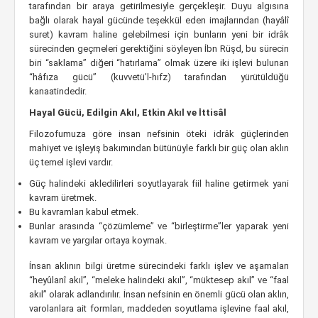
tarafından bir araya getirilmesiyle gerçekleşir. Duyu algısına
bağlı olarak hayal gücünde teşekkül eden imajlarından (hayâlî
suret) kavram haline gelebilmesi için bunların yeni bir idrâk
sürecinden geçmeleri gerektiğini söyleyen İbn Rüşd, bu sürecin
biri “saklama” diğeri “hatırlama” olmak üzere iki işlevi bulunan
“hâfıza gücü” (kuvvetü’l-hıfz) tarafından yürütüldüğü
kanaatindedir.
Hayal Gücü, Edilgin Akıl, Etkin Akıl ve İttisâl
Filozofumuza göre insan nefsinin öteki idrâk güçlerinden
mahiyet ve işleyiş bakımından bütünüyle farklı bir güç olan aklın
üç temel işlevi vardır.
Güç halindeki akledilirleri soyutlayarak fiil haline getirmek yani
kavram üretmek.
Bu kavramları kabul etmek.
Bunlar arasında “çözümleme” ve “birleştirme”ler yaparak yeni
kavram ve yargılar ortaya koymak.
İnsan aklının bilgi üretme sürecindeki farklı işlev ve aşamaları
“heyûlanî akıl”, “meleke halindeki akıl”, “müktesep akıl” ve “faal
akıl” olarak adlandırılır. İnsan nefsinin en önemli gücü olan aklın,
varolanlara ait formları, maddeden soyutlama işlevine faal akıl,