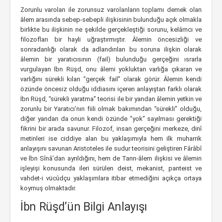
Zorunlu varolan ile zorunsuz varolanların toplamı demek olan
âlem arasında sebep-sebepli ilişkisinin bulunduğu açık olmakla
birlikte bu ilişkinin ne şekilde gerçekleştiği sorunu, kelâmcı ve
filozofları bir hayli uğraştırmıştır. Âlemin öncesizliği ve
sonradanlığı olarak da adlandırılan bu soruna ilişkin olarak
âlemin bir yaratıcısının (fail) bulunduğu gerçeğini ısrarla
vurgulayan İbn Rüşd, onu âlemi yokluktan varlığa çıkaran ve
varlığını sürekli kılan “gerçek fail” olarak görür. Âlemin kendi
özünde öncesiz olduğu iddiasını içeren anlayıştan farklı olarak
İbn Rüşd, “sürekli yaratma” teorisi ile bir yandan âlemin yetkin ve
zorunlu bir Yaratıcı’nın fiili olmak bakımından “sürekli” olduğu,
diğer yandan da onun kendi özünde “yok” sayılması gerektiği
fikrini bir arada savunur. Filozof, insan gerçeğini merkeze, dinî
metinleri ise ciddiye alan bu yaklaşımıyla hem ilk muharrik
anlayışını savunan Aristoteles ile sudur teorisini geliştiren Fârâbî
ve İbn Sînâ’dan ayrıldığını, hem de Tanrı-âlem ilişkisi ve âlemin
işleyişi konusunda ileri sürülen deist, mekanist, panteist ve
vahdet-i vücûdçu yaklaşımlara itibar etmediğini açıkça ortaya
koymuş olmaktadır.
İbn Rüşd’ün Bilgi Anlayışı