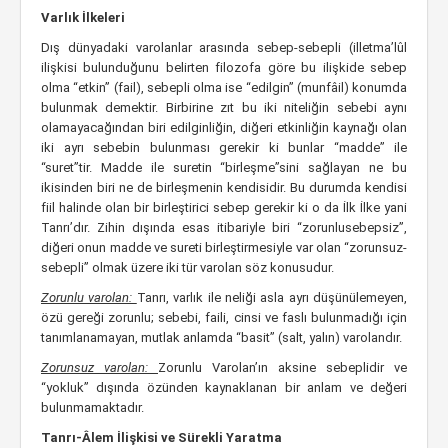
Varlık İlkeleri
Dış dünyadaki varolanlar arasında sebep-sebepli (illetma’lûl
ilişkisi bulunduğunu belirten filozofa göre bu ilişkide sebep
olma “etkin” (fail), sebepli olma ise “edilgin” (munfâil) konumda
bulunmak demektir. Birbirine zıt bu iki niteliğin sebebi aynı
olamayacağından biri edilginliğin, diğeri etkinliğin kaynağı olan
iki ayrı sebebin bulunması gerekir ki bunlar “madde” ile
“suret”tir. Madde ile suretin “birleşme”sini sağlayan ne bu
ikisinden biri ne de birleşmenin kendisidir. Bu durumda kendisi
fiil halinde olan bir birleştirici sebep gerekir ki o da İlk İlke yani
Tanrı’dır. Zihin dışında esas itibariyle biri “zorunlusebepsiz”,
diğeri onun madde ve sureti birleştirmesiyle var olan “zorunsuz-
sebepli” olmak üzere iki tür varolan söz konusudur.
Zorunlu varolan:
Tanrı, varlık ile neliği asla ayrı düşünülemeyen,
özü gereği zorunlu; sebebi, faili, cinsi ve faslı bulunmadığı için
tanımlanamayan, mutlak anlamda “basit” (salt, yalın) varolandır.
Zorunsuz varolan:
Zorunlu Varolan’ın aksine sebeplidir ve
“yokluk” dışında özünden kaynaklanan bir anlam ve değeri
bulunmamaktadır.
Tanrı-Âlem İlişkisi ve Sürekli Yaratma