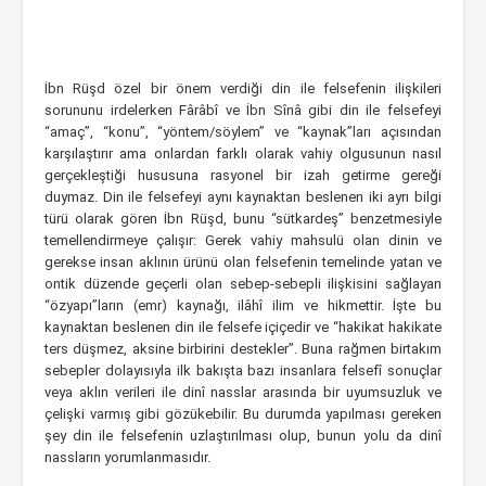
İbn Rüşd özel bir önem verdiği din ile felsefenin ilişkileri
sorununu irdelerken Fârâbî ve İbn Sînâ gibi din ile felsefeyi
“amaç”, “konu”, “yöntem/söylem” ve “kaynak”ları açısından
karşılaştırır ama onlardan farklı olarak vahiy olgusunun nasıl
gerçekleştiği hususuna rasyonel bir izah getirme gereği
duymaz. Din ile felsefeyi aynı kaynaktan beslenen iki ayrı bilgi
türü olarak gören İbn Rüşd, bunu “sütkardeş” benzetmesiyle
temellendirmeye çalışır: Gerek vahiy mahsulü olan dinin ve
gerekse insan aklının ürünü olan felsefenin temelinde yatan ve
ontik düzende geçerli olan sebep-sebepli ilişkisini sağlayan
“özyapı”ların (emr) kaynağı, ilâhî ilim ve hikmettir. İşte bu
kaynaktan beslenen din ile felsefe içiçedir ve “hakikat hakikate
ters düşmez, aksine birbirini destekler”. Buna rağmen birtakım
sebepler dolayısıyla ilk bakışta bazı insanlara felsefî sonuçlar
veya aklın verileri ile dinî nasslar arasında bir uyumsuzluk ve
çelişki varmış gibi gözükebilir. Bu durumda yapılması gereken
şey din ile felsefenin uzlaştırılması olup, bunun yolu da dinî
nassların yorumlanmasıdır.