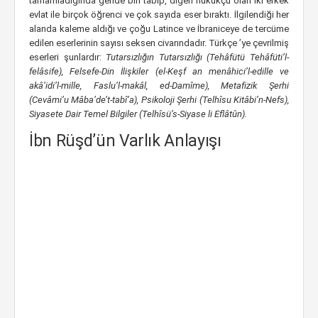
tamamladığında geride biri tabip, diğeri hukukçu olan iki erkek
evlat ile birçok öğrenci ve çok sayıda eser bıraktı. İlgilendiği her
alanda kaleme aldığı ve çoğu Latince ve İbraniceye de tercüme
edilen eserlerinin sayısı seksen civarındadır. Türkçe ’ye çevrilmiş
eserleri şunlardır:
Tutarsızlığın Tutarsızlığı (Tehâfütü Tehâfüti’l-
felâsife), Felsefe-Din İlişkiler (el-Keşf an menâhici’l-edille ve
akâ’idi’l-mille, Faslu’l-makâl, ed-Damîme), Metafizik Şerhi
(Cevâmi’u Mâba’de’t-tabî’a), Psikoloji Şerhi (Telhîsu Kitâbi’n-Nefs),
Siyasete Dair Temel Bilgiler (Telhîsü’s-Siyase li Eflâtûn).
İbn Rüşd’ün Varlık Anlayışı