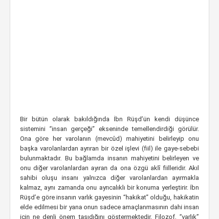
Bir bütün olarak bakıldığında İbn Rüşd’ün kendi düşünce
sistemini “insan gerçeği” ekseninde temellendirdiği görülür.
Ona göre her varolanın (mevcûd) mahiyetini belirleyip onu
başka varolanlardan ayrıran bir özel işlevi (fiil) ile gaye-sebebi
bulunmaktadır. Bu bağlamda insanın mahiyetini belirleyen ve
onu diğer varolanlardan ayıran da ona özgü aklî fiilleridir. Akıl
sahibi oluşu insanı yalnızca diğer varolanlardan ayırmakla
kalmaz, aynı zamanda onu ayrıcalıklı bir konuma yerleştirir. İbn
Rüşd’e göre insanın varlık gayesinin “hakikat” olduğu, hakikatin
elde edilmesi bir yana onun sadece amaçlanmasının dahi insan
için ne denli önem taşıdığını göstermektedir. Filozof, “varlık”