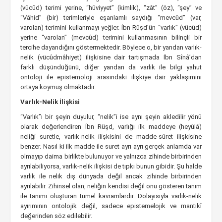
(vücûd) terimi yerine, “hüviyyet” (kimlik), “zât” (öz), “şey” ve
“Vâhid” (bir) terimleriyle eşanlamlı saydığı “mevcûd” (var,
varolan) terimini kullanmayı yeğler. İbn Rüşd’ün “varlık” (vücûd)
yerine “varolan” (mevcûd) terimini kullanmasının bilinçli bir
tercihe dayandığını göstermektedir. Böylece o, bir yandan varlık-
nelik (vücûdmâhiyet) ilişkisine dair tartışmada İbn Sînâ’dan
farklı düşündüğünü, diğer yandan da varlık ile bilgi yahut
ontoloji ile epistemoloji arasındaki ilişkiye dair yaklaşımını
ortaya koymuş olmaktadır.
Varlık-Nelik İlişkisi
“Varlık”ı bir şeyin duyulur, “nelik”i ise aynı şeyin akledilir yönü
olarak değerlendiren İbn Rüşd, varlığı ilk maddeye (heyûlâ)
neliği suretle, varlık-nelik ilişkisini de madde-sûret ilişkisine
benzer. Nasıl ki ilk madde ile suret ayrı ayrı gerçek anlamda var
olmayıp daima birlikte bulunuyor ve yalnızca zihinde birbirinden
ayrılabiliyorsa, varlık-nelik ilişkisi de tıpkı bunun gibidir. Şu halde
varlık ile nelik dış dünyada değil ancak zihinde birbirinden
ayrılabilir. Zihinsel olan, neliğin kendisi değil onu gösteren tanım
ile tanımı oluşturan tümel kavramlardır. Dolayısıyla varlık-nelik
ayırımının ontolojik değil, sadece epistemelojik ve mantıkî
değerinden söz edilebilir.