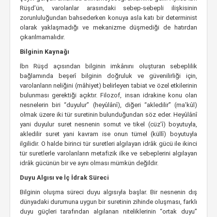
Rüşd’ün, varolanlar arasındaki sebep-sebepli ilişkisinin
zorunluluğundan bahsederken konuya asla katı bir determinist
olarak yaklaşmadığı ve mekanizme düşmediği de hatırdan
çıkarılmamalıdır.
Bilginin Kaynağı
İbn Rüşd açısından bilginin imkânını oluşturan sebeplilik
bağlamında beşerî bilginin doğruluk ve güvenilirliği için,
varolanların neliğini (mâhiyet) belirleyen tabiat ve özel etkilerinin
bulunması gerektiği açıktır. Filozof, insan idrakine konu olan
nesnelerin biri “duyulur” (heyûlânî), diğeri “akledilir” (ma’kûl)
olmak üzere iki tür suretinin bulunduğundan söz eder. Heyûlânî
yani duyulur suret nesnenin somut ve tikel (cüz’î) boyutuyla,
akledilir suret yani kavram ise onun tümel (küllî) boyutuyla
ilgilidir. O halde birinci tür suretleri algılayan idrâk gücü ile ikinci
tür suretlerle varolanların metafizik ilke ve sebeplerini algılayan
idrâk gücünün bir ve aynı olması mümkün değildir.
Duyu Algısı ve İç İdrak Süreci
Bilginin oluşma süreci duyu algısıyla başlar. Bir nesnenin dış
dünyadaki durumuna uygun bir suretinin zihinde oluşması, farklı
duyu güçleri tarafından algılanan niteliklerinin “ortak duyu”