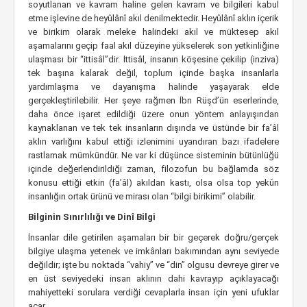
soyutlanan ve kavram haline gelen kavram ve bilgileri kabul
etme işlevine de heyûlânî akıl denilmektedir. Heyûlânî aklın içerik
ve birikim olarak meleke halindeki akıl ve müktesep akıl
aşamalarını geçip faal akıl düzeyine yükselerek son yetkinliğine
ulaşması bir “ittisâl”dir. İttisâl, insanın köşesine çekilip (inziva)
tek başına kalarak değil, toplum içinde başka insanlarla
yardımlaşma ve dayanışma halinde yaşayarak elde
gerçekleştirilebilir. Her şeye rağmen İbn Rüşd’ün eserlerinde,
daha önce işaret edildiği üzere onun yöntem anlayışından
kaynaklanan ve tek tek insanların dışında ve üstünde bir fa’âl
aklın varlığını kabul ettiği izlenimini uyandıran bazı ifadelere
rastlamak mümkündür. Ne var ki düşünce sisteminin bütünlüğü
içinde değerlendirildiği zaman, filozofun bu bağlamda söz
konusu ettiği etkin (fa’âl) akıldan kastı, olsa olsa top yekûn
insanlığın ortak ürünü ve mirası olan “bilgi birikimi” olabilir.
Bilginin Sınırlılığı ve Dinî Bilgi
İnsanlar dile getirilen aşamaları bir bir geçerek doğru/gerçek
bilgiye ulaşma yetenek ve imkânları bakımından aynı seviyede
değildir; işte bu noktada “vahiy” ve “din” olgusu devreye girer ve
en üst seviyedeki insan aklının dahi kavrayıp açıklayacağı
mahiyetteki sorulara verdiği cevaplarla insan için yeni ufuklar
açar.