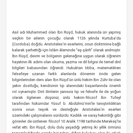
Asıl adı Muhammed olan İbn Rüşd, hukuk alanında ün yapmış
seçkin bir ailenin çocuğu olarak 1126 yılında Kurtuba’da
(Cordoba) doğdu. Aristoteles’in eserlerini, onun doktrinine bağlı
kalarak şerhettiği için İslâm âleminde “eş-şârih” olarak anılmıştır.
İbn Rüşd, devrin ve bölgenin geleneğine uygun olarak öğrenim
hayatının ilk adımı olan okuma, yazma ve dil bilgisi ile temel dinî
bilgileri babasından öğrendi. Hukuktan tıbba, matematikten
felsefeye uzanan farklı alanlarda dönemin önde gelen
bilginlerinden ders alan İbn Rüşd’ün ünlü hekim İbn Zühr ile olan
yakın dostluğu, kendisinin tıp alanındaki başarılarında önemli
rol oynamıştır. Dinî ilimlerin yanısıra tıp ve felsefe ile de yoğun
olarak ilgilenen düşünür, ünlü hekim-filozof İbn Tufeyl
tarafından hükümdar Yûsuf b. Abdülmü’min’le tanıştırıldıktan
sonra onun teşvik ve desteğiyle Aristoteles’in eserleri
üzerindeki çalışmalarını sürdürdü. Kadılık ve saray hekimliği gibi
görevler de üstlenen filozof 10 Aralık 1198 tarihinde Merakeş’te
vefat etti. İbn Rüşd, dolu dolu yaşadığı yetmiş iki yıllık ömrünü