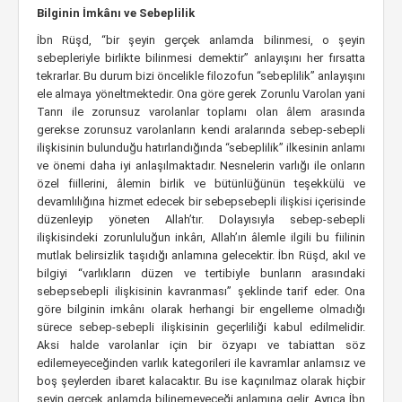
Bilginin İmkânı ve Sebeplilik
İbn Rüşd, “bir şeyin gerçek anlamda bilinmesi, o şeyin
sebepleriyle birlikte bilinmesi demektir” anlayışını her fırsatta
tekrarlar. Bu durum bizi öncelikle filozofun “sebeplilik” anlayışını
ele almaya yöneltmektedir. Ona göre gerek Zorunlu Varolan yani
Tanrı ile zorunsuz varolanlar toplamı olan âlem arasında
gerekse zorunsuz varolanların kendi aralarında sebep-sebepli
ilişkisinin bulunduğu hatırlandığında “sebeplilik” ilkesinin anlamı
ve önemi daha iyi anlaşılmaktadır. Nesnelerin varlığı ile onların
özel fiillerini, âlemin birlik ve bütünlüğünün teşekkülü ve
devamlılığına hizmet edecek bir sebepsebepli ilişkisi içerisinde
düzenleyip yöneten Allah’tır. Dolayısıyla sebep-sebepli
ilişkisindeki zorunluluğun inkârı, Allah’ın âlemle ilgili bu fiilinin
mutlak belirsizlik taşıdığı anlamına gelecektir. İbn Rüşd, akıl ve
bilgiyi “varlıkların düzen ve tertibiyle bunların arasındaki
sebepsebepli ilişkisinin kavranması” şeklinde tarif eder. Ona
göre bilginin imkânı olarak herhangi bir engelleme olmadığı
sürece sebep-sebepli ilişkisinin geçerliliği kabul edilmelidir.
Aksi halde varolanlar için bir özyapı ve tabiattan söz
edilemeyeceğinden varlık kategorileri ile kavramlar anlamsız ve
boş şeylerden ibaret kalacaktır. Bu ise kaçınılmaz olarak hiçbir
şeyin gerçek anlamda bilinemeyeceği anlamına gelir. Ayrıca İbn