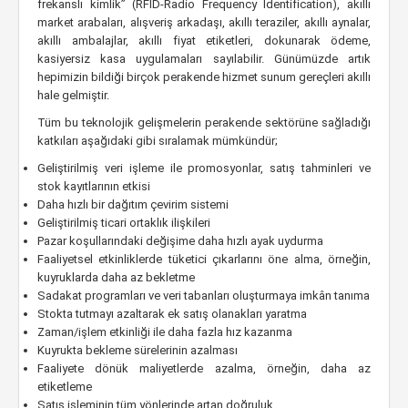
frekanslı kimlik” (RFID-Radio Frequency Identification), akıllı
market arabaları, alışveriş arkadaşı, akıllı teraziler, akıllı aynalar,
akıllı ambalajlar, akıllı fiyat etiketleri, dokunarak ödeme,
kasiyersiz kasa uygulamaları sayılabilir. Günümüzde artık
hepimizin bildiği birçok perakende hizmet sunum gereçleri akıllı
hale gelmiştir.
Tüm bu teknolojik gelişmelerin perakende sektörüne sağladığı
katkıları aşağıdaki gibi sıralamak mümkündür;
Geliştirilmiş veri işleme ile promosyonlar, satış tahminleri ve
stok kayıtlarının etkisi
Daha hızlı bir dağıtım çevirim sistemi
Geliştirilmiş ticari ortaklık ilişkileri
Pazar koşullarındaki değişime daha hızlı ayak uydurma
Faaliyetsel etkinliklerde tüketici çıkarlarını öne alma, örneğin,
kuyruklarda daha az bekletme
Sadakat programları ve veri tabanları oluşturmaya imkân tanıma
Stokta tutmayı azaltarak ek satış olanakları yaratma
Zaman/işlem etkinliği ile daha fazla hız kazanma
Kuyrukta bekleme sürelerinin azalması
Faaliyete dönük maliyetlerde azalma, örneğin, daha az
etiketleme
Satış işleminin tüm yönlerinde artan doğruluk