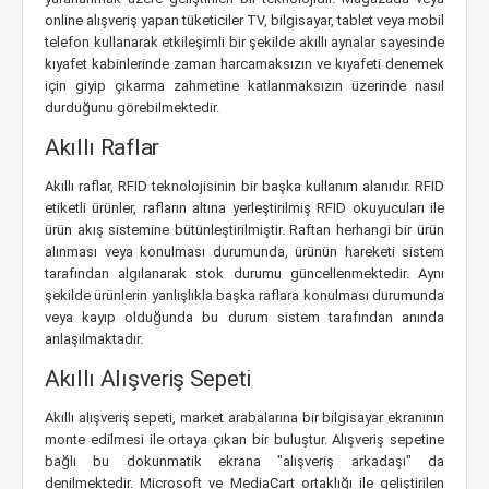
online alışveriş yapan tüketiciler TV, bilgisayar, tablet veya mobil
telefon kullanarak etkileşimli bir şekilde akıllı aynalar sayesinde
kıyafet kabinlerinde zaman harcamaksızın ve kıyafeti denemek
için giyip çıkarma zahmetine katlanmaksızın üzerinde nasıl
durduğunu görebilmektedir.
Akıllı Raflar
Akıllı raflar, RFID teknolojisinin bir başka kullanım alanıdır. RFID
etiketli ürünler, rafların altına yerleştirilmiş RFID okuyucuları ile
ürün akış sistemine bütünleştirilmiştir. Raftan herhangi bir ürün
alınması veya konulması durumunda, ürünün hareketi sistem
tarafından algılanarak stok durumu güncellenmektedir. Aynı
şekilde ürünlerin yanlışlıkla başka raflara konulması durumunda
veya kayıp olduğunda bu durum sistem tarafından anında
anlaşılmaktadır.
Akıllı Alışveriş Sepeti
Akıllı alışveriş sepeti, market arabalarına bir bilgisayar ekranının
monte edilmesi ile ortaya çıkan bir buluştur. Alışveriş sepetine
bağlı bu dokunmatik ekrana "alışveriş arkadaşı" da
denilmektedir. Microsoft ve MediaCart ortaklığı ile geliştirilen