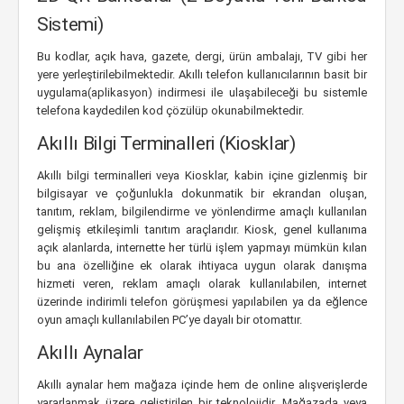
Sistemi)
Bu kodlar, açık hava, gazete, dergi, ürün ambalajı, TV gibi her
yere yerleştirilebilmektedir. Akıllı telefon kullanıcılarının basit bir
uygulama(aplikasyon) indirmesi ile ulaşabileceği bu sistemle
telefona kaydedilen kod çözülüp okunabilmektedir.
Akıllı Bilgi Terminalleri (Kiosklar)
Akıllı bilgi terminalleri veya Kiosklar, kabin içine gizlenmiş bir
bilgisayar ve çoğunlukla dokunmatik bir ekrandan oluşan,
tanıtım, reklam, bilgilendirme ve yönlendirme amaçlı kullanılan
gelişmiş etkileşimli tanıtım araçlarıdır. Kiosk, genel kullanıma
açık alanlarda, internette her türlü işlem yapmayı mümkün kılan
bu ana özelliğine ek olarak ihtiyaca uygun olarak danışma
hizmeti veren, reklam amaçlı olarak kullanılabilen, internet
üzerinde indirimli telefon görüşmesi yapılabilen ya da eğlence
oyun amaçlı kullanılabilen PC’ye dayalı bir otomattır.
Akıllı Aynalar
Akıllı aynalar hem mağaza içinde hem de online alışverişlerde
yararlanmak üzere geliştirilen bir teknolojidir. Mağazada veya