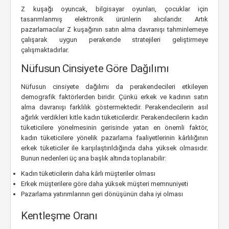
Z kuşağı oyuncak, bilgisayar oyunları, çocuklar için
tasarımlanmış elektronik ürünlerin alıcılarıdır. Artık
pazarlamacılar Z kuşağının satın alma davranışı tahminlemeye
çalışarak uygun perakende stratejileri geliştirmeye
çalışmaktadırlar.
Nüfusun Cinsiyete Göre Dağılımı
Nüfusun cinsiyete dağılımı da perakendecileri etkileyen
demografik faktörlerden biridir. Çünkü erkek ve kadının satın
alma davranışı farklılık göstermektedir. Perakendecilerin asıl
ağırlık verdikleri kitle kadın tüketicilerdir. Perakendecilerin kadın
tüketicilere yönelmesinin gerisinde yatan en önemli faktör,
kadın tüketicilere yönelik pazarlama faaliyetlerinin kârlılığının
erkek tüketiciler ile karşılaştırıldığında daha yüksek olmasıdır.
Bunun nedenleri üç ana başlık altında toplanabilir:
Kadın tüketicilerin daha kârlı müşteriler olması
Erkek müşterilere göre daha yüksek müşteri memnuniyeti
Pazarlama yatırımlarının geri dönüşünün daha iyi olması
Kentleşme Oranı