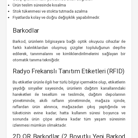
Ürün teslim süresinde kısalma
Stok tükenmesi ve stokta tutmada azalma
Fiyatlarda kolay ve doğru değişiklik yapabilmedir.
Barkodlar
Barkod, ürünlerin bilgisayara bağlı optik okuyucu cihazlar ile
farklı kalınlıklardan oluşmuş çizgiler topluluğunun deşifre
edilerek, tanınmalarını ve kimliklendirilmelerini sağlayan bir
otomatik tanıma tekniğidir.
Radyo Frekanslı Tanıtım Etiketleri (RFID)
Bu etiketler ürünle ilgili her türlü bilgiyi içermekte olup, etiketlerin
yaydığı sinyaller sayesinde, ürünlerin dağıtım kanallarındaki
hareketleri ile tesellüm ve teslimde, dağıtım depolarının
yönetiminde, akıllı rafların yönetiminde, mağaza içinde,
raflardan ürün alınınca, mağazadan çıkış yaptığında ve
tüketicinin evine kadar; hatta kullanım süresi boyunca ve
sonunda ürün çöpe atılana kadar tüm yaşam süresinin
izlenmesi mümkün olmaktadır.
2D QR Barkodlar (2 Boyutlu Yeni Barkod