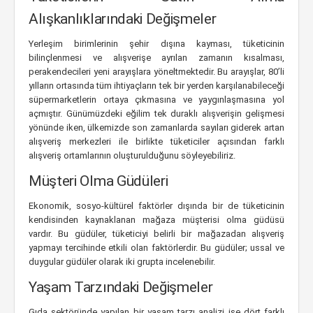
Alışkanlıklarındaki Değişmeler
Yerleşim birimlerinin şehir dışına kayması, tüketicinin
bilinçlenmesi ve alışverişe ayrılan zamanın kısalması,
perakendecileri yeni arayışlara yöneltmektedir. Bu arayışlar, 80’li
yılların ortasında tüm ihtiyaçların tek bir yerden karşılanabileceği
süpermarketlerin ortaya çıkmasına ve yaygınlaşmasına yol
açmıştır. Günümüzdeki eğilim tek duraklı alışverişin gelişmesi
yönünde iken, ülkemizde son zamanlarda sayıları giderek artan
alışveriş merkezleri ile birlikte tüketiciler açısından farklı
alışveriş ortamlarının oluşturulduğunu söyleyebiliriz.
Müşteri Olma Güdüleri
Ekonomik, sosyo-kültürel faktörler dışında bir de tüketicinin
kendisinden kaynaklanan mağaza müşterisi olma güdüsü
vardır. Bu güdüler, tüketiciyi belirli bir mağazadan alışveriş
yapmayı tercihinde etkili olan faktörlerdir. Bu güdüler; ussal ve
duygular güdüler olarak iki grupta incelenebilir.
Yaşam Tarzındaki Değişmeler
Gıda sektöründe yapılan bir yaşam tarzı analizi ise dört farklı