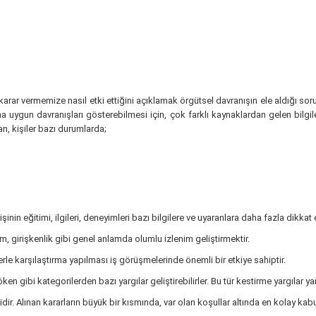
ve karar vermemize nasıl etki ettiğini açıklamak örgütsel davranışın ele aldığı so
na uygun davranışları gösterebilmesi için, çok farklı kaynaklardan gelen bilgi
n, kişiler bazı durumlarda;
şinin eğitimi, ilgileri, deneyimleri bazı bilgilere ve uyaranlara daha fazla dikkat 
m, girişkenlik gibi genel anlamda olumlu izlenim geliştirmektir.
lerle karşılaştırma yapılması iş görüşmelerinde önemli bir etkiye sahiptir.
öken gibi kategorilerden bazı yargılar geliştirebilirler. Bu tür kestirme yargılar ya
ir. Alınan kararların büyük bir kısmında, var olan koşullar altında en kolay ka