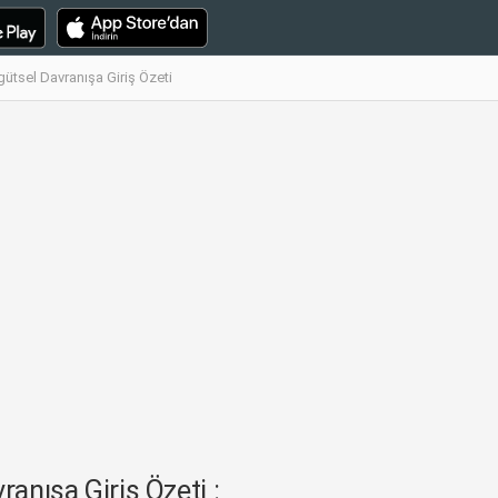
gütsel Davranışa Giriş Özeti
anışa Giriş Özeti :