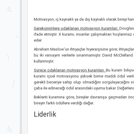
Motivasyon, iç kaynaklı ya da dış kaynaklı olarak bireyi har
Gereksinimlere odaklanan motivasyon kuramları:
Douglas 
ifade etmiştir. X kuramı; insanlar çalışmaktan hoşlanmaz di
eder.
Abraham Maslow’un ihtiyaçlar hiyerarşisine göre; ihtiyaçlar
bu iki varsayım verilerle sınanmamıştır. David McClelland 
kullanmıştır.
Sürece odaklanan motivasyon kuramları:
Bu kuram bilişse
kuramı içsel motivasyonu yüksek birine maddi ödül veril
gerekli beceriye sahip olup olmadığını sorgulayacağını s
çaba ile edineceği ödül arasındaki uyuma bakar. Değerlendi
Beklenti kuramına göre, bireyler davranışa geçmeden önce üç
bireyin farklı ödüllere verdiği değer.
Liderlik