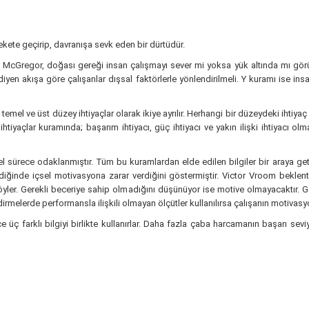
ekete geçirip, davranışa sevk eden bir dürtüdür.
McGregor, doğası gereği insan çalışmayı sever mi yoksa yük altında mı görür
yen akışa göre çalışanlar dışsal faktörlerle yönlendirilmeli. Y kuramı ise ins
 temel ve üst düzey ihtiyaçlar olarak ikiye ayrılır. Herhangi bir düzeydeki ihti
ihtiyaçlar kuramında; başarım ihtiyacı, güç ihtiyacı ve yakın ilişki ihtiyacı 
l sürece odaklanmıştır. Tüm bu kuramlardan elde edilen bilgiler bir araya get
diğinde içsel motivasyona zarar verdiğini göstermiştir. Victor Vroom bekle
öyler. Gerekli beceriye sahip olmadığını düşünüyor ise motive olmayacaktır.
rmelerde performansla ilişkili olmayan ölçütler kullanılırsa çalışanın motivasy
 farklı bilgiyi birlikte kullanırlar. Daha fazla çaba harcamanın başarı seviyesin