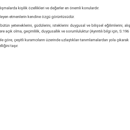
lışmalarda kişilik özellikleri ve değerler en önemli konulardır.
tkileyen etmenlerin kendine özgü görüntüsüdür.
ş bütün yeteneklerini, güdülerini, isteklerini duygusal ve bilişsel eğilimlerini, alı
re açık olma, geçimlilik, duygusallık ve sorumluluktur (Ayrıntılı bilgi için, S:196 
 göre, çeşitli kuramcıların üzerinde uzlaştıkları tanımlamalardan yola çıkarak d
iğini taşır.