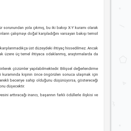
 sorunundan yola çıkmış, bu iki bakışı X-Y kuramı olarak
anların çalışmayı doğal karşıladığını varsayan bakışı temsil
yaç karşılanmadıkça üst düzeydeki ihtiyaç hissedilmez. Ancak
olmak üzere üç temel ihtiyaca odaklanmış, araştırmalarda da
irilerek çözümler yapılabilmektedir. Bilişsel değerlendirme
nti kuramında kişinin önce öngörülen sonuca ulaşmak için
 Gerekli beceriye sahip olduğunu düşünüyorsa, göstereceği
onu düşecektir.
i arttıracağı inancı, başarının farklı ödüllerle ilişkisi ve