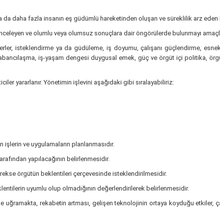
ya da daha fazla insanın eş güdümlü hareketinden oluşan ve süreklilik arz eden bir
 inceleyen ve olumlu veya olumsuz sonuçlara dair öngörülerde bulunmayı amaçlay
ğerler, isteklendirme ya da güdüleme, iş doyumu, çalışanı güçlendirme, esnek 
 yabancılaşma, iş-yaşam dengesi duygusal emek, güç ve örgüt içi politika, örgüt
ciler yararlanır. Yönetimin işlevini aşağıdaki gibi sıralayabiliriz:
n işlerin ve uygulamaların planlanmasıdır.
tarafından yapılacağının belirlenmesidir.
gerekse örgütün beklentileri çerçevesinde isteklendirilmesidir.
lentilerin uyumlu olup olmadığının değerlendirilerek belirlenmesidir.
 uğramakta, rekabetin artması, gelişen teknolojinin ortaya koyduğu etkiler, ça