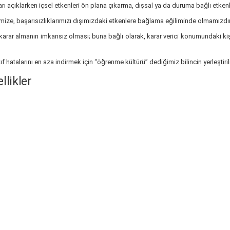
rı açıklarken içsel etkenleri ön plana çıkarma, dışsal ya da duruma bağlı etken
imize, başarısızlıklarımızı dışımızdaki etkenlere bağlama eğiliminde olmamızdır
nel karar almanın imkansız olması; buna bağlı olarak, karar verici konumundaki 
f hatalarını en aza indirmek için “öğrenme kültürü” dediğimiz bilincin yerleştiri
llikler