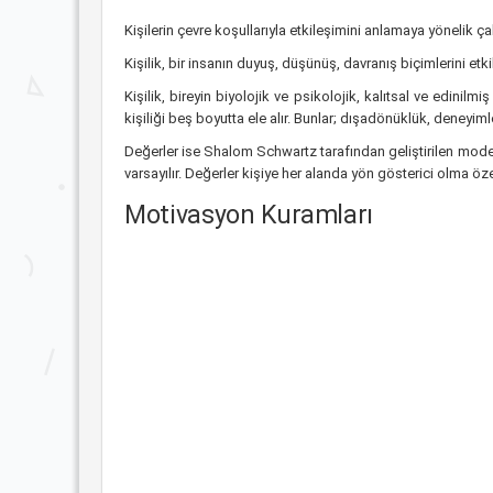
Kişilerin çevre koşullarıyla etkileşimini anlamaya yönelik ça
Kişilik, bir insanın duyuş, düşünüş, davranış biçimlerini e
Kişilik, bireyin biyolojik ve psikolojik, kalıtsal ve edinilmi
kişiliği beş boyutta ele alır. Bunlar; dışadönüklük, deneyimle
Değerler ise Shalom Schwartz tarafından geliştirilen modele
varsayılır. Değerler kişiye her alanda yön gösterici olma özell
Motivasyon Kuramları