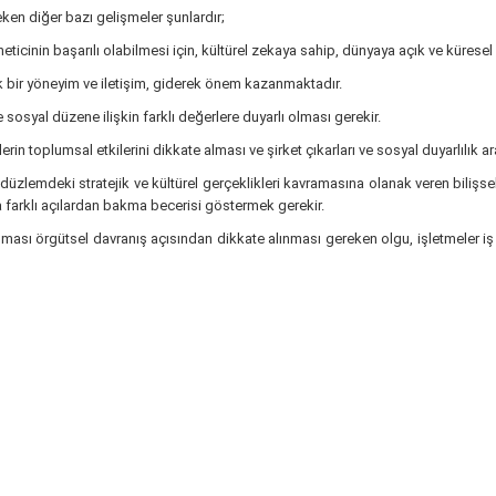
ken diğer bazı gelişmeler şunlardır;
eticinin başarılı olabilmesi için, kültürel zekaya sahip, dünyaya açık ve küresel
ek bir yöneyim ve iletişim, giderek önem kazanmaktadır.
 sosyal düzene ilişkin farklı değerlere duyarlı olması gerekir.
lerin toplumsal etkilerini dikkate alması ve şirket çıkarları ve sosyal duyarlılık 
 düzlemdeki stratejik ve kültürel gerçeklikleri kavramasına olanak veren bilişs
farklı açılardan bakma becerisi göstermek gerekir.
ması örgütsel davranış açısından dikkate alınması gereken olgu, işletmeler iş