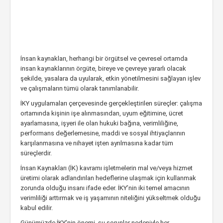
İnsan kaynakları, herhangi bir örgütsel ve çevresel ortamda
insan kaynaklarının örgüte, bireye ve çevreye yararlı olacak
şekilde, yasalara da uyularak, etkin yönetilmesini sağlayan işlev
ve çalışmaların tümü olarak tanımlanabilir.
İKY uygulamaları çerçevesinde gerçekleştirilen süreçler: çalışma
ortamında kişinin işe alınmasından, uyum eğitimine, ücret
ayarlamasına, işyeri ile olan hukuki bağına, verimliliğine,
performans değerlemesine, maddi ve sosyal ihtiyaçlarının
karşılanmasına ve nihayet işten ayrılmasına kadar tüm
süreçlerdir.
İnsan Kaynakları (İK) kavramı işletmelerin mal ve/veya hizmet
üretimi olarak adlandırılan hedeflerine ulaşmak için kullanmak
zorunda olduğu insanı ifade eder. İKY’nin iki temel amacının
verimliliği arttırmak ve iş yaşamının niteliğini yükseltmek olduğu
kabul edilir.
Günümüzde İKY’nin önemi, şu sorunlar nedeniyle her