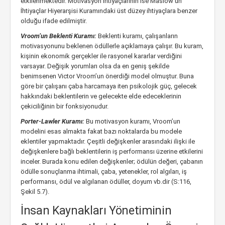
etkilenmektedir. Motivasyon ihtiyaçlarının ise Maslow’un
İhtiyaçlar Hiyerarşisi Kuramındaki üst düzey ihtiyaçlara benzer
olduğu ifade edilmiştir.
Vroom’un Beklenti Kuramı:
Beklenti kuramı, çalışanların
motivasyonunu beklenen ödüllerle açıklamaya çalışır. Bu kuram,
kişinin ekonomik gerçekler ile rasyonel kararlar verdiğini
varsayar. Değişik yorumları olsa da en geniş şekilde
benimsenen Victor Vroom’un önerdiği model olmuştur. Buna
göre bir çalışanı çaba harcamaya iten psikolojik güç, gelecek
hakkındaki beklentilerin ve gelecekte elde edeceklerinin
çekiciliğinin bir fonksiyonudur.
Porter-Lawler Kuramı:
Bu motivasyon kuramı, Vroom’un
modelini esas almakta fakat bazı noktalarda bu modele
eklentiler yapmaktadır. Çeşitli değişkenler arasındaki ilişki ile
değişkenlere bağlı beklentilerin iş performansı üzerine etkilerini
inceler. Burada konu edilen değişkenler; ödülün değeri, çabanın
ödülle sonuçlanma ihtimali, çaba, yetenekler, rol algıları, iş
performansı, ödül ve algılanan ödüller, doyum vb.dir (S:116,
Şekil 5.7).
İnsan Kaynakları Yönetiminin