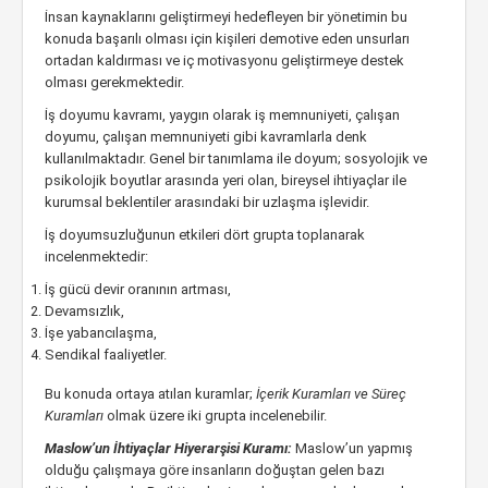
İnsan kaynaklarını geliştirmeyi hedefleyen bir yönetimin bu
konuda başarılı olması için kişileri demotive eden unsurları
ortadan kaldırması ve iç motivasyonu geliştirmeye destek
olması gerekmektedir.
İş doyumu kavramı, yaygın olarak iş memnuniyeti, çalışan
doyumu, çalışan memnuniyeti gibi kavramlarla denk
kullanılmaktadır. Genel bir tanımlama ile doyum; sosyolojik ve
psikolojik boyutlar arasında yeri olan, bireysel ihtiyaçlar ile
kurumsal beklentiler arasındaki bir uzlaşma işlevidir.
İş doyumsuzluğunun etkileri dört grupta toplanarak
incelenmektedir:
İş gücü devir oranının artması,
Devamsızlık,
İşe yabancılaşma,
Sendikal faaliyetler.
Bu konuda ortaya atılan kuramlar;
İçerik Kuramları ve Süreç
Kuramları
olmak üzere iki grupta incelenebilir.
Maslow’un İhtiyaçlar Hiyerarşisi Kuramı:
Maslow’un yapmış
olduğu çalışmaya göre insanların doğuştan gelen bazı