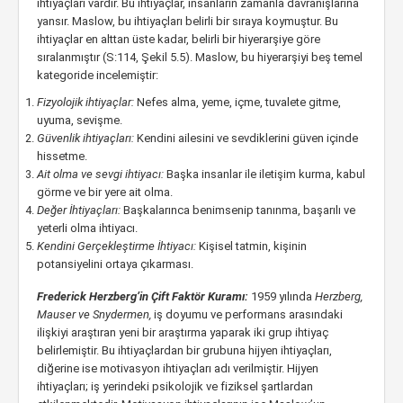
ihtiyaçları vardır. Bu ihtiyaçlar, insanların zamanla davranışlarına
yansır. Maslow, bu ihtiyaçları belirli bir sıraya koymuştur. Bu
ihtiyaçlar en alttan üste kadar, belirli bir hiyerarşiye göre
sıralanmıştır (S:114, Şekil 5.5). Maslow, bu hiyerarşiyi beş temel
kategoride incelemiştir:
Fizyolojik ihtiyaçlar:
Nefes alma, yeme, içme, tuvalete gitme,
uyuma, sevişme.
Güvenlik ihtiyaçları:
Kendini ailesini ve sevdiklerini güven içinde
hissetme.
Ait olma ve sevgi ihtiyacı:
Başka insanlar ile iletişim kurma, kabul
görme ve bir yere ait olma.
Değer İhtiyaçları:
Başkalarınca benimsenip tanınma, başarılı ve
yeterli olma ihtiyacı.
Kendini Gerçekleştirme İhtiyacı:
Kişisel tatmin, kişinin
potansiyelini ortaya çıkarması.
Frederick Herzberg’in Çift Faktör Kuramı:
1959 yılında
Herzberg,
Mauser ve Snydermen,
iş doyumu ve performans arasındaki
ilişkiyi araştıran yeni bir araştırma yaparak iki grup ihtiyaç
belirlemiştir. Bu ihtiyaçlardan bir grubuna hijyen ihtiyaçları,
diğerine ise motivasyon ihtiyaçları adı verilmiştir. Hijyen
ihtiyaçları; iş yerindeki psikolojik ve fiziksel şartlardan