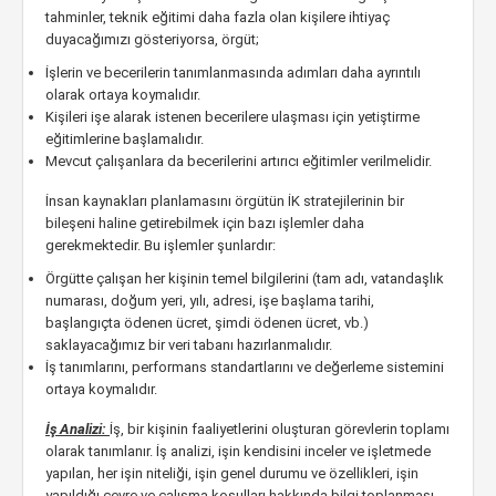
tahminler, teknik eğitimi daha fazla olan kişilere ihtiyaç
duyacağımızı gösteriyorsa, örgüt;
İşlerin ve becerilerin tanımlanmasında adımları daha ayrıntılı
olarak ortaya koymalıdır.
Kişileri işe alarak istenen becerilere ulaşması için yetiştirme
eğitimlerine başlamalıdır.
Mevcut çalışanlara da becerilerini artırıcı eğitimler verilmelidir.
İnsan kaynakları planlamasını örgütün İK stratejilerinin bir
bileşeni haline getirebilmek için bazı işlemler daha
gerekmektedir. Bu işlemler şunlardır:
Örgütte çalışan her kişinin temel bilgilerini (tam adı, vatandaşlık
numarası, doğum yeri, yılı, adresi, işe başlama tarihi,
başlangıçta ödenen ücret, şimdi ödenen ücret, vb.)
saklayacağımız bir veri tabanı hazırlanmalıdır.
İş tanımlarını, performans standartlarını ve değerleme sistemini
ortaya koymalıdır.
İş Analizi:
İş, bir kişinin faaliyetlerini oluşturan görevlerin toplamı
olarak tanımlanır. İş analizi, işin kendisini inceler ve işletmede
yapılan, her işin niteliği, işin genel durumu ve özellikleri, işin
yapıldığı çevre ve çalışma koşulları hakkında bilgi toplanması,