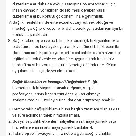
düzenlemeler, daha da yoğunlaşmıştır. Böylece yönetici için
insan kaynağını yönetirken gözetilmesi gereken yasal
düzenlemeler bu konuyu çok önemli hale getirmiştir.
Sağlık mesleklerinde entelektüel düzey, yüksek olduğu ve
mesleği gereği profesyoneller daha özerk çalıştıkları için ayrı bir
zorluk oluşmaktadır.
Sağlık teknolojileri ve tıp bilimi, kendisini çık hızlı yenilemekte
olduğundan bu hıza ayak uyduracak ve güncel bilgi/beceri ile
donanmış sağlık profesyonelleri ile çalışabilmek için hizmetiçi
eğitimlerin çok özenle ve tekniğine uygun olarak kesintisiz
sürdürülmesi bir zorunluluktur. Hizmetiçi eğitimler de İKY’nin
uygulama alanı içinde yer almaktadır.
Sağlık Meslekleri ve İnsangücü Değişimleri:
Sağlık
hizmetlerindeki yaşanan büyük değişim, sağlık
profesyonellerinin becerilerini daha yukarı çıkmaya
zorlamaktadır. Bu zorlayıcı unsurlar dört grupta toplanabilir:
Demografik değişiklikler ve buna bağlı hizmetlere olan sayısal
ve süre açısından talebin fazlalaşması,
Sosyal ve politik etkenler, maliyetleri azaltmaya yönelik veya
hizmetlere erişimi artırmaya yönelik baskılar vb.
Teknoloji ve inovasyonun hizmetlere getireceği olanaklar