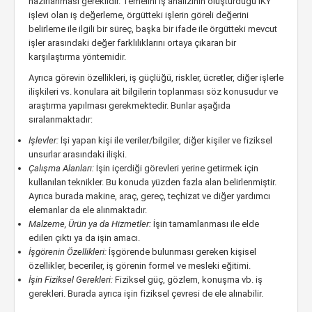
hazırlanması gereklidir. Temelini iş analizinin oluşturduğu İKY
işlevi olan iş değerleme, örgütteki işlerin göreli değerini
belirleme ile ilgili bir süreç, başka bir ifade ile örgütteki mevcut
işler arasındaki değer farklılıklarını ortaya çıkaran bir
karşılaştırma yöntemidir.
Ayrıca görevin özellikleri, iş güçlüğü, riskler, ücretler, diğer işlerle
ilişkileri vs. konulara ait bilgilerin toplanması söz konusudur ve
araştırma yapılması gerekmektedir. Bunlar aşağıda
sıralanmaktadır:
İşlevler:
İşi yapan kişi ile veriler/bilgiler, diğer kişiler ve fiziksel
unsurlar arasındaki ilişki.
Çalışma Alanları:
İşin içerdiği görevleri yerine getirmek için
kullanılan teknikler. Bu konuda yüzden fazla alan belirlenmiştir.
Ayrıca burada makine, araç, gereç, teçhizat ve diğer yardımcı
elemanlar da ele alınmaktadır.
Malzeme, Ürün ya da Hizmetler:
İşin tamamlanması ile elde
edilen çıktı ya da işin amacı.
İşgörenin Özellikleri:
İşgörende bulunması gereken kişisel
özellikler, beceriler, iş görenin formel ve mesleki eğitimi.
İşin Fiziksel Gerekleri:
Fiziksel güç, gözlem, konuşma vb. iş
gerekleri. Burada ayrıca işin fiziksel çevresi de ele alınabilir.