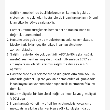
Sağlık hizmetlerinde özellikle bunun en karmaşık şekilde
sistemleşmiş şekli olan hastanelerde insan kaynaklarını önemli
kılan etkenler şöyle sıralanabilir:
Hizmet üretme süreçlerinin hemen her noktasına insan eli
değmek durumundadır.
Hastanelerde çok sayıda meslekten insanlar çalışmaktadır.
Meslek farklılıkları çeşitlendikçe insanları yönetmek
zorlaşmaktadır.
Sağlık meslekleri de çok çeşitlidir. ABD’de 80’i aşkın sağlık
mesleği resmen tanınmış durumdadır. Ülkemizde 2017 yılı
itibarıyla resmi olarak tanınmış sağlık meslek sayısı 40’ı
aşmıştır.
Hastanelerde aylık ödemelere bakıldığında ortalama %60-75
oranında giderler kişilere yapılan ödemelerden oluşmaktadır.
İnsan kaynakları yönetiminde başarısızlık, işletmenin felaketi
demektir.
Bütün maliyetler birlikte ele alındığında insan kaynağı maliyeti,
%50’yi aşar.
İnsan kaynağı yönetimiyle ilgili her işletmede iş ve çalışma
mevzuatının sıkı kuralları var iken sağlık kuruluşlarında bu