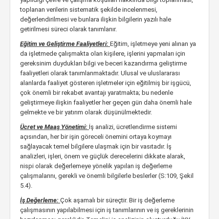
toplanan verilerin sistematik şekilde incelenmesi,
değerlendirilmesi ve bunlara ilişkin bilgilerin yazılı hale
getirilmesi süreci olarak tanımlanır.
Eğitim ve Geliştirme Faaliyetleri:
Eğitim, işletmeye yeni alınan ya
da işletmede çalışmakta olan kişilere, işlerini yapmaları için
gereksinim duydukları bilgi ve beceri kazandırma geliştirme
faaliyetleri olarak tanımlanmaktadır. Ulusal ve uluslararası
alanlarda faaliyet gösteren işletmeler için eğitilmiş bir işgücü,
çok önemli bir rekabet avantajı yaratmakta; bu nedenle
geliştirmeye ilişkin faaliyetler her geçen gün daha önemli hale
gelmekte ve bir yatırım olarak düşünülmektedir.
Ücret ve Maaş Yönetimi:
İş analizi, ücretlendirme sistemi
açısından, her bir işin göreceli önemini ortaya koymayı
sağlayacak temel bilgilere ulaşmak için bir vasıtadır. İş
analizleri, işleri, önem ve güçlük derecelerini dikkate alarak,
nispi olarak değerlemeye yönelik yapılan iş değerleme
çalışmalarını, gerekli ve önemli bilgilerle beslerler (S:109, Şekil
5.4).
İş Değerleme:
Çok aşamalı bir süreçtir. Bir iş değerleme
çalışmasının yapılabilmesi için iş tanımlarının ve iş gereklerinin