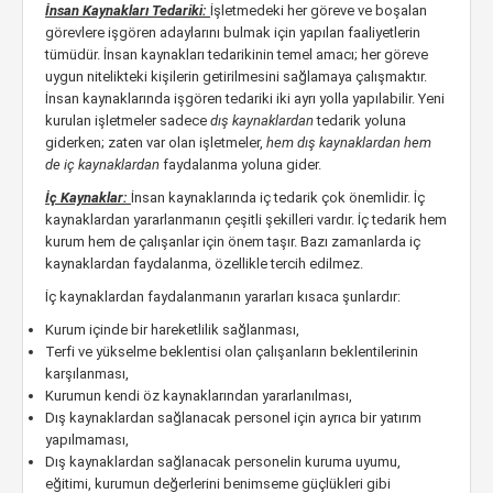
İnsan Kaynakları Tedariki:
İşletmedeki her göreve ve boşalan
görevlere işgören adaylarını bulmak için yapılan faaliyetlerin
tümüdür. İnsan kaynakları tedarikinin temel amacı; her göreve
uygun nitelikteki kişilerin getirilmesini sağlamaya çalışmaktır.
İnsan kaynaklarında işgören tedariki iki ayrı yolla yapılabilir. Yeni
kurulan işletmeler sadece
dış kaynaklardan
tedarik yoluna
giderken; zaten var olan işletmeler,
hem dış kaynaklardan hem
de iç kaynaklardan
faydalanma yoluna gider.
İç Kaynaklar:
İnsan kaynaklarında iç tedarik çok önemlidir. İç
kaynaklardan yararlanmanın çeşitli şekilleri vardır. İç tedarik hem
kurum hem de çalışanlar için önem taşır. Bazı zamanlarda iç
kaynaklardan faydalanma, özellikle tercih edilmez.
İç kaynaklardan faydalanmanın yararları kısaca şunlardır:
Kurum içinde bir hareketlilik sağlanması,
Terfi ve yükselme beklentisi olan çalışanların beklentilerinin
karşılanması,
Kurumun kendi öz kaynaklarından yararlanılması,
Dış kaynaklardan sağlanacak personel için ayrıca bir yatırım
yapılmaması,
Dış kaynaklardan sağlanacak personelin kuruma uyumu,
eğitimi, kurumun değerlerini benimseme güçlükleri gibi