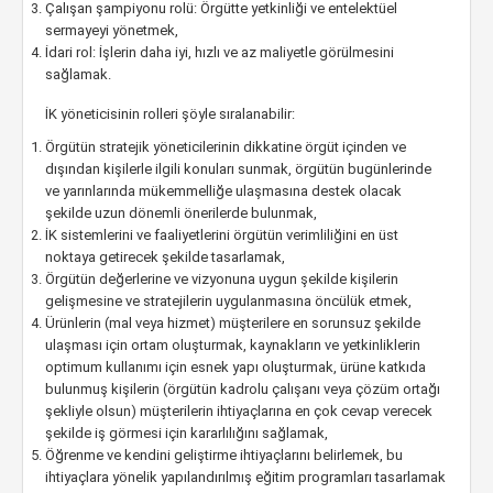
Çalışan şampiyonu rolü: Örgütte yetkinliği ve entelektüel
sermayeyi yönetmek,
İdari rol: İşlerin daha iyi, hızlı ve az maliyetle görülmesini
sağlamak.
İK yöneticisinin rolleri şöyle sıralanabilir:
Örgütün stratejik yöneticilerinin dikkatine örgüt içinden ve
dışından kişilerle ilgili konuları sunmak, örgütün bugünlerinde
ve yarınlarında mükemmelliğe ulaşmasına destek olacak
şekilde uzun dönemli önerilerde bulunmak,
İK sistemlerini ve faaliyetlerini örgütün verimliliğini en üst
noktaya getirecek şekilde tasarlamak,
Örgütün değerlerine ve vizyonuna uygun şekilde kişilerin
gelişmesine ve stratejilerin uygulanmasına öncülük etmek,
Ürünlerin (mal veya hizmet) müşterilere en sorunsuz şekilde
ulaşması için ortam oluşturmak, kaynakların ve yetkinliklerin
optimum kullanımı için esnek yapı oluşturmak, ürüne katkıda
bulunmuş kişilerin (örgütün kadrolu çalışanı veya çözüm ortağı
şekliyle olsun) müşterilerin ihtiyaçlarına en çok cevap verecek
şekilde iş görmesi için kararlılığını sağlamak,
Öğrenme ve kendini geliştirme ihtiyaçlarını belirlemek, bu
ihtiyaçlara yönelik yapılandırılmış eğitim programları tasarlamak