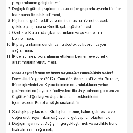
programlarının geliştirilmesi,
Değişik örgütsel grupların oluşup diğer gruplarla uyumlu ilişkiler
kurmasına öncülük edilmesi,
Kişilerin örgütün etkili ve verimli olmasına hizmet edecek
şekilde çalışmasına yönelik çaba gösterilmesi,
Özellikle İK alanında çıkan sorunların ve çözümlerinin
belirlenmesi,
İK programlarının sunulmasına destek ve koordinasyon
sağlanması,
İK geliştirme programlarının etkilerini belirlemeye yönelik
araştırmaların yürütülmesi.
İnsan Kaynaklarının ve İnsan Kaynakları Yöneticisinin
Rolleri:
Dave Ulrich’e göre (2017) İK’nın dört önemli rolü vardır. Bu roller,
İK’nın işlevlerini ve İK yöneticisinin sorumluluklarını yerine
getirmesini sağlayacak faaliyetlere ilişkin yapılması gereken ve
örgütteki diğer kişi ve departmanların beklentilerini
içermektedir. Bu roller şöyle sıralanabilir:
Stratejik paydaş rolü: Stratejilerin sonuç haline gelmesine ve
değer üretmeye imkân sağlayan örgüt yapıları oluşturmak,
Değişim ajanı rolü: Değişimi gerçekleştirmek ve özellikle bunun
hızlı olmasını sağlamak,