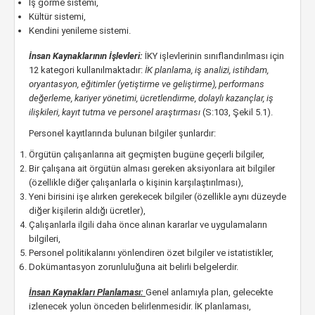
İş görme sistemi,
Kültür sistemi,
Kendini yenileme sistemi.
İnsan Kaynaklarının İşlevleri:
İKY işlevlerinin sınıflandırılması için
12 kategori kullanılmaktadır:
İK planlama, iş analizi, istihdam,
oryantasyon, eğitimler (yetiştirme ve geliştirme), performans
değerleme, kariyer yönetimi, ücretlendirme, dolaylı kazançlar, iş
ilişkileri, kayıt tutma ve personel araştırması
(S:103, Şekil 5.1).
Personel kayıtlarında bulunan bilgiler şunlardır:
Örgütün çalışanlarına ait geçmişten bugüne geçerli bilgiler,
Bir çalışana ait örgütün alması gereken aksiyonlara ait bilgiler
(özellikle diğer çalışanlarla o kişinin karşılaştırılması),
Yeni birisini işe alırken gerekecek bilgiler (özellikle aynı düzeyde
diğer kişilerin aldığı ücretler),
Çalışanlarla ilgili daha önce alınan kararlar ve uygulamaların
bilgileri,
Personel politikalarını yönlendiren özet bilgiler ve istatistikler,
Dokümantasyon zorunluluğuna ait belirli belgelerdir.
İnsan Kaynakları Planlaması:
Genel anlamıyla plan, gelecekte
izlenecek yolun önceden belirlenmesidir. İK planlaması,