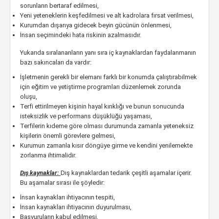
sorunların bertaraf edilmesi,
Yeni yeteneklerin keşfedilmesi ve alt kadrolara fırsat verilmesi,
Kurumdan dışarıya gidecek beyin gücünün önlenmesi,
İnsan seçimindeki hata riskinin azalmasıdır.
Yukarıda sıralananların yanı sıra iç kaynaklardan faydalanmanın
bazı sakıncaları da vardır:
İşletmenin gerekli bir elemanı farklı bir konumda çalıştırabilmek
için eğitim ve yetiştirme programları düzenlemek zorunda
oluşu,
Terfi ettirilmeyen kişinin hayal kırıklığı ve bunun sonucunda
isteksizlik ve performans düşüklüğü yaşaması,
Terfilerin kıdeme göre olması durumunda zamanla yeteneksiz
kişilerin önemli görevlere gelmesi,
Kurumun zamanla kısır döngüye girme ve kendini yenilemekte
zorlanma ihtimalidir.
Dış kaynaklar:
Dış kaynaklardan tedarik çeşitli aşamalar içerir.
Bu aşamalar sırası ile şöyledir:
İnsan kaynakları ihtiyacının tespiti,
İnsan kaynakları ihtiyacının duyurulması,
Başvuruların kabul edilmesi,