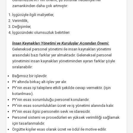
zamankinden daha çok artmıştır:
İşgücüyle ilgili maliyetler,
Verimlilik,
Değişimler,
İşgücündeki olumsuzluk belirtileri
İnsan Kaynakları Yönetimi ve Kuruluşlar Açısından Önemi:
Geleneksel personel yönetimi ile insan kaynakları yönetimi
arasındaki bazı farklar yer almaktadır. Geleneksel personel
yönetimini insan kaynakları yönetiminden ayıran farklar şöyle
sıralanabilir:
Bağımsız bir işlevdir.
PY altında birkaç alt-işlev yer alır.
PY’nin esas işi taleplere etkili şekilde cevap vermektir. (işin
kotarılması).
PY’nin esas sorumluluğu personel konularıdır.
PY’nin esas sorumlulukları ücret ve iş yönetimi alanında kalır.
PY’nin esas ilgisi personelin sevk ve idaresidir.
Personel sistemi ve prosedürleri en yüksek verimliliği sağlamak
için tasarlanmalıdır.
Örgütte kişiler esas olarak ücret ve ödül ile motive edilir.