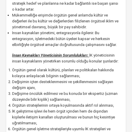
stratejik hedef ve planlarına ne kadar bağlantılı ise başarı şansı
o kadar artar.
Mükemmelliğe erişimde örgütün genel anlamda kültür ve
değerleri ile bu kültür ve değerlerden filizlenen örgütsel iklim ve
yönetimsel davranış, büyük bir pay sahibidir.
İnsan kaynakları yönetimi, entegrasyonla ilgilenir. Bu
entegrasyon, işletmedeki bütün üyeleri kapsar ve herkesin
elbirliğiyle örgütsel amaçlar doğrultusunda çalışmasını sağlar.
İnsan Kaynakları Yöneticisinin Sorumlulukları:
İK yöneticisinin
insan kaynaklarını yönetirken sorumlu olduğu konular şunlardır:
Örgütün genel olarak kültürü, planları ve politikaları hakkında
kolayca anlaşılacak bilginin sağlanması,
Değişimin içten desteklenmesini ve şekillenmesini sağlayan
değişim ajanı,
Değişime öncülük edilmesi ve bu konuda bir ekspertiz (uzman
düzeyinde bilir kişilik) sağlanması,
Örgütün stratejilerinin ortaya koyulmasında aktif rol alınması,
İK geliştirme işlevi ile hem örgüt içinden hem de dışından
kişilerle iletişim kanalları oluşturulması ve bunun hiç kesintiye
uğratılmaması,
Örgütün genel işletme stratejileriyle uyumlu İK stratejileri ve