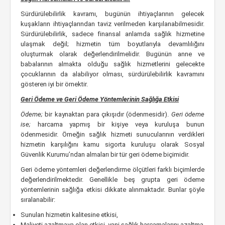
Sürdürülebilirlik kavramı, bugünün ihtiyaçlarının gelecek
kuşakların ihtiyaçlarından taviz verilmeden karşılanabilmesidir.
Sürdürülebilirlik, sadece finansal anlamda sağlık hizmetine
ulaşmak değil; hizmetin tüm boyutlarıyla devamlılığını
oluşturmak olarak değerlendirilmelidir. Bugünün anne ve
babalarının almakta olduğu sağlık hizmetlerini gelecekte
çocuklarının da alabiliyor olması, sürdürülebilirlik kavramını
gösteren iyi bir örnektir.
Geri Ödeme ve Geri Ödeme Yöntemlerinin Sağlığa Etkisi
Ödeme;
bir kaynaktan para çıkışıdır (ödenmesidir).
Geri ödeme
ise;
harcama yapmış bir kişiye veya kuruluşa bunun
ödenmesidir. Örneğin sağlık hizmeti sunucularının verdikleri
hizmetin karşılığını kamu sigorta kuruluşu olarak Sosyal
Güvenlik Kurumu’ndan almaları bir tür geri ödeme biçimidir.
Geri ödeme yöntemleri değerlendirme ölçütleri farklı biçimlerde
değerlendirilmektedir. Genellikle beş grupta geri ödeme
yöntemlerinin sağlığa etkisi dikkate alınmaktadır. Bunlar şöyle
sıralanabilir:
Sunulan hizmetin kalitesine etkisi,
Maliyeti azaltmaya olan etkisi, yani sağlık harcamalarını azaltma