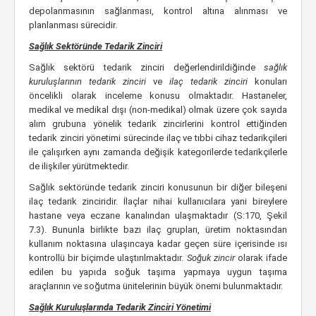
depolanmasının sağlanması, kontrol altına alınması ve
planlanması sürecidir.
Sağlık Sektöründe Tedarik Zinciri
Sağlık sektörü tedarik zinciri değerlendirildiğinde
sağlık
kuruluşlarının tedarik zinciri
ve
ilaç tedarik zinciri
konuları
öncelikli olarak inceleme konusu olmaktadır. Hastaneler,
medikal ve medikal dışı (non-medikal) olmak üzere çok sayıda
alım grubuna yönelik tedarik zincirlerini kontrol ettiğinden
tedarik zinciri yönetimi sürecinde ilaç ve tıbbi cihaz tedarikçileri
ile çalışırken aynı zamanda değişik kategorilerde tedarikçilerle
de ilişkiler yürütmektedir.
Sağlık sektöründe tedarik zinciri konusunun bir diğer bileşeni
ilaç tedarik zinciridir. İlaçlar nihai kullanıcılara yani bireylere
hastane veya eczane kanalından ulaşmaktadır (S:170, Şekil
7.3). Bununla birlikte bazı ilaç grupları, üretim noktasından
kullanım noktasına ulaşıncaya kadar geçen süre içerisinde ısı
kontrollü bir biçimde ulaştırılmaktadır.
Soğuk zincir
olarak ifade
edilen bu yapıda soğuk taşıma yapmaya uygun taşıma
araçlarının ve soğutma ünitelerinin büyük önemi bulunmaktadır.
Sağlık Kuruluşlarında Tedarik Zinciri Yönetimi