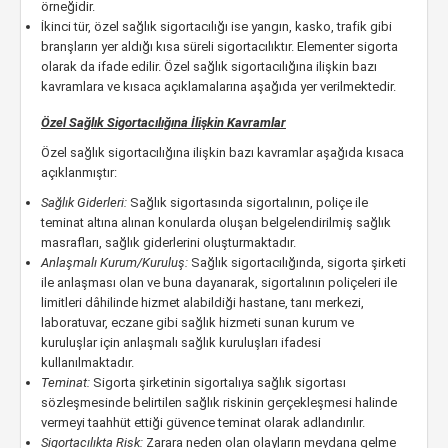
örneğidir.
İkinci tür, özel sağlık sigortacılığı ise yangın, kasko, trafik gibi
branşların yer aldığı kısa süreli sigortacılıktır. Elementer sigorta
olarak da ifade edilir. Özel sağlık sigortacılığına ilişkin bazı
kavramlara ve kısaca açıklamalarına aşağıda yer verilmektedir.
Özel Sağlık Sigortacılığına İlişkin Kavramlar
Özel sağlık sigortacılığına ilişkin bazı kavramlar aşağıda kısaca
açıklanmıştır:
Sağlık Giderleri:
Sağlık sigortasında sigortalının, poliçe ile
teminat altına alınan konularda oluşan belgelendirilmiş sağlık
masrafları, sağlık giderlerini oluşturmaktadır.
Anlaşmalı Kurum/Kuruluş:
Sağlık sigortacılığında, sigorta şirketi
ile anlaşması olan ve buna dayanarak, sigortalının poliçeleri ile
limitleri dâhilinde hizmet alabildiği hastane, tanı merkezi,
laboratuvar, eczane gibi sağlık hizmeti sunan kurum ve
kuruluşlar için anlaşmalı sağlık kuruluşları ifadesi
kullanılmaktadır.
Teminat:
Sigorta şirketinin sigortalıya sağlık sigortası
sözleşmesinde belirtilen sağlık riskinin gerçekleşmesi halinde
vermeyi taahhüt ettiği güvence teminat olarak adlandırılır.
Sigortacılıkta Risk:
Zarara neden olan olayların meydana gelme