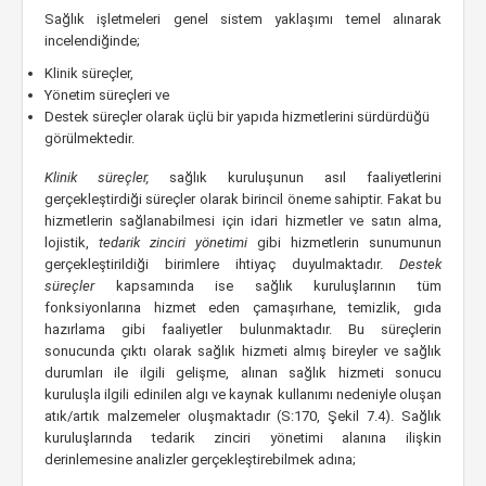
Sağlık işletmeleri genel sistem yaklaşımı temel alınarak
incelendiğinde;
Klinik süreçler,
Yönetim süreçleri ve
Destek süreçler olarak üçlü bir yapıda hizmetlerini sürdürdüğü
görülmektedir.
Klinik süreçler,
sağlık kuruluşunun asıl faaliyetlerini
gerçekleştirdiği süreçler olarak birincil öneme sahiptir. Fakat bu
hizmetlerin sağlanabilmesi için idari hizmetler ve satın alma,
lojistik,
tedarik zinciri yönetimi
gibi hizmetlerin sunumunun
gerçekleştirildiği birimlere ihtiyaç duyulmaktadır.
Destek
süreçler
kapsamında ise sağlık kuruluşlarının tüm
fonksiyonlarına hizmet eden çamaşırhane, temizlik, gıda
hazırlama gibi faaliyetler bulunmaktadır. Bu süreçlerin
sonucunda çıktı olarak sağlık hizmeti almış bireyler ve sağlık
durumları ile ilgili gelişme, alınan sağlık hizmeti sonucu
kuruluşla ilgili edinilen algı ve kaynak kullanımı nedeniyle oluşan
atık/artık malzemeler oluşmaktadır (S:170, Şekil 7.4). Sağlık
kuruluşlarında tedarik zinciri yönetimi alanına ilişkin
derinlemesine analizler gerçekleştirebilmek adına;