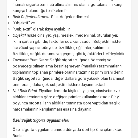
ihtimali sigorta teminatı altına alınmış olan sigortalananın karşı
karşıya bulunduğu tehlikelerdir.
Risk Değerlendirmesi:
Risk değerlendirmesi,
“Objektif” ve
“Sübjektif” olarak ikiye ayrılabilir.
Objektif riskte
cinsiyet, yaş, meslek, medeni hal, oturulan yer,
iklim şartları gibi dış faktörler söz konusudur. Sübjektif riskte
ise vücut yapısı, bünyesel özellikler, eğilimler, kalıtımsal
özellikler, sağlık durumu ve geçmiş gibi iç faktörler belirleyicidir.
Tazminat Prim Oranı:
Sağlık sigortacılığında ödenmiş ve
ödeneceği bilinen ama kesinleşmeyen (muallak) tazminatların
toplamının toplanan primlere oranına tazminat prim oranı denir.
Sağlık sigortacılığında, diğer dallara göre yüksek olan tazminat
prim oranı, daha çok subjektif risklere dayanmaktadır.
Net Risk Primi:
Fiyatlandırmada kişilerin yaşına, cinsiyetine ve
aldıkları teminata göre değişen primler kullanılmaktadır. Bir yıl
boyunca sigortalıların aldıkları teminata göre yaptıkları sağlık
harcamalarının karşılanması esasına dayanır.
Özel Sağlık Sigorta Uygulamaları
Özel sigorta uygulamalarında dünyada dört tip öne çıkmaktadır.
Bunlar;