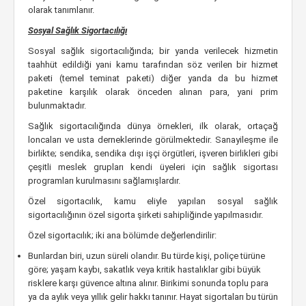
olarak tanımlanır.
Sosyal Sağlık Sigortacılığı
Sosyal sağlık sigortacılığında; bir yanda verilecek hizmetin
taahhüt edildiği yani kamu tarafından söz verilen bir hizmet
paketi (temel teminat paketi) diğer yanda da bu hizmet
paketine karşılık olarak önceden alınan para, yani prim
bulunmaktadır.
Sağlık sigortacılığında dünya örnekleri, ilk olarak, ortaçağ
loncaları ve usta derneklerinde görülmektedir. Sanayileşme ile
birlikte; sendika, sendika dışı işçi örgütleri, işveren birlikleri gibi
çeşitli meslek grupları kendi üyeleri için sağlık sigortası
programları kurulmasını sağlamışlardır.
Özel sigortacılık, kamu eliyle yapılan sosyal sağlık
sigortacılığının özel sigorta şirketi sahipliğinde yapılmasıdır.
Özel sigortacılık; iki ana bölümde değerlendirilir:
Bunlardan biri, uzun süreli olandır. Bu türde kişi, poliçe türüne
göre; yaşam kaybı, sakatlık veya kritik hastalıklar gibi büyük
risklere karşı güvence altına alınır. Birikimi sonunda toplu para
ya da aylık veya yıllık gelir hakkı tanınır. Hayat sigortaları bu türün