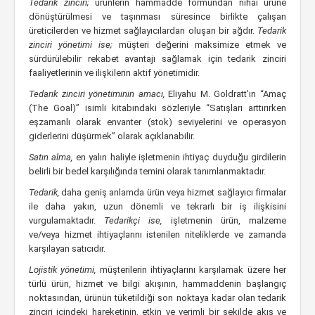
Tedarik zinciri;
ürünlerin hammadde formundan nihai ürüne
dönüştürülmesi ve taşınması süresince birlikte çalışan
üreticilerden ve hizmet sağlayıcılardan oluşan bir ağdır.
Tedarik
zinciri yönetimi ise;
müşteri değerini maksimize etmek ve
sürdürülebilir rekabet avantajı sağlamak için tedarik zinciri
faaliyetlerinin ve ilişkilerin aktif yönetimidir.
Tedarik zinciri yönetiminin amacı,
Eliyahu M. Goldratt’ın “Amaç
(The Goal)” isimli kitabındaki sözleriyle “Satışları arttırırken
eşzamanlı olarak envanter (stok) seviyelerini ve operasyon
giderlerini düşürmek” olarak açıklanabilir.
Satın alma,
en yalın haliyle işletmenin ihtiyaç duyduğu girdilerin
belirli bir bedel karşılığında temini olarak tanımlanmaktadır.
Tedarik,
daha geniş anlamda ürün veya hizmet sağlayıcı firmalar
ile daha yakın, uzun dönemli ve tekrarlı bir iş ilişkisini
vurgulamaktadır.
Tedarikçi ise,
işletmenin ürün, malzeme
ve/veya hizmet ihtiyaçlarını istenilen niteliklerde ve zamanda
karşılayan satıcıdır.
Lojistik yönetimi,
müşterilerin ihtiyaçlarını karşılamak üzere her
türlü ürün, hizmet ve bilgi akışının, hammaddenin başlangıç
noktasından, ürünün tüketildiği son noktaya kadar olan tedarik
zinciri içindeki hareketinin, etkin ve verimli bir şekilde akış ve