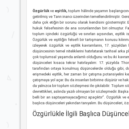
Özgürlük
ve
eşitlik,
toplum hâlinde yaşamın başlangıcından
getirilmiş ve Tanrı inancı üzerinden temellendirilmiştir. G
daha çok etiğin bir sorunu olarak kendisini göstermiştir. E
hukuk felsefesinin de ana sorunlarından biri olmuştur. F
toplum içindeki özgürlüğü ve sınırları açısından, eşitlik 
Özgürlük ve eşitliğin felsefi bir tartışmanın konusu kılın
izleyerek özgürlük ve eşitlik kavramlarını, 17. yüzyıl
düşüncesinin temel niteliklerini hatırlatarak tarihsel ark
çok toplumsal yaşamda anlamlı olduğunu ve bu iki kavramı
düşünceleri kısaca tekrar hatırlayalım: 17. yüzyılda
tarafından ortaya konulmuş düşüncelerde olduğu gibi,
erişmedeki eşitlik, her zaman bir çatışma potansiyelini ke
çatışmaya yol açar. Bu da insanları birbirine düşürür ve ha
da yalnızca bir toplum sözleşmesi ile çıkılabilir. Toplum s
devrettikleri, aslında yazılı olmayan bir sözleşmedir. Başka 
belli bir an saptayamayacağımız apaçıktır”. Özgürlük ve 
başlıca düşünceleri yakından tanıyalım. Bu düşünceleri, özgürl
Özgürlükle İlgili Başlıca Düşünce