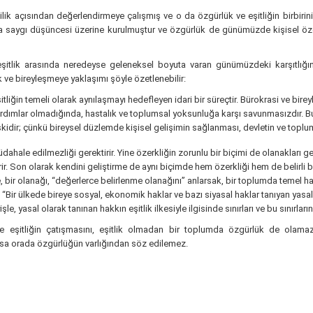
eycilik açısından değerlendirmeye çalışmış ve o da özgürlük ve eşitliğin birbirini
nsana saygı düşüncesi üzerine kurulmuştur ve özgürlük de günümüzde kişisel ö
şitlik arasında neredeyse geleneksel boyuta varan günümüzdeki karşıtlığın 
lik ve bireyleşmeye yaklaşımı şöyle özetlenebilir:
eşitliğin temeli olarak aynılaşmayı hedefleyen idari bir süreçtir. Bürokrasi ve b
yardımlar olmadığında, hastalık ve toplumsal yoksunluğa karşı savunmasızdır. B
 çelişkidir; çünkü bireysel düzlemde kişisel gelişimin sağlanması, devletin ve top
dahale edilmezliği gerektirir. Yine özerkliğin zorunlu bir biçimi de olanakları ge
ir. Son olarak kendini geliştirme de aynı biçimde hem özerkliği hem de belirli
bir olanağı, “değerlerce belirlenme olanağını” anlarsak, bir toplumda temel hak
“Bir ülkede bireye sosyal, ekonomik haklar ve bazı siyasal haklar tanıyan yasala
e, yasal olarak tanınan hakkın eşitlik ilkesiyle ilgisinde sınırları ve bu sınırları
e eşitliğin çatışmasını, eşitlik olmadan bir toplumda özgürlük de olama
sa orada özgürlüğün varlığından söz edilemez.