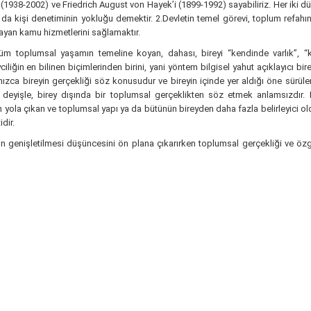
i (1938-2002) ve Friedrich August von Hayek’i (1899-1992) sayabiliriz. Her iki d
ya da kişi denetiminin yokluğu demektir. 2.Devletin temel görevi, toplum refa
yan kamu hizmetlerini sağlamaktır.
tüm toplumsal yaşamın temeline koyan, dahası, bireyi “kendinde varlık”, 
liğin en bilinen biçimlerinden birini, yani yöntem bilgisel yahut açıklayıcı bir
nızca bireyin gerçekliği söz konusudur ve bireyin içinde yer aldığı öne sürüle
 bir deyişle, birey dışında bir toplumsal gerçeklikten söz etmek anlamsızdı
n yola çıkan ve toplumsal yapı ya da bütünün bireyden daha fazla belirleyici 
dir.
n genişletilmesi düşüncesini ön plana çıkarırken toplumsal gerçekliği ve özgür