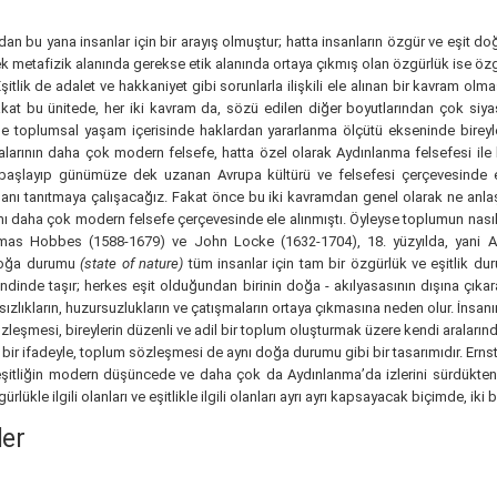
 bu yana insanlar için bir arayış olmuştur; hatta insanların özgür ve eşit doğdu
erek metafizik alanında gerekse etik alanında ortaya çıkmış olan özgürlük ise özg
şitlik de adalet ve hakkaniyet gibi sorunlarla ilişkili ele alınan bir kavram ol
akat bu ünitede, her iki kavram da, sözü edilen diğer boyutlarından çok siyas
ise toplumsal yaşam içerisinde haklardan yararlanma ölçütü ekseninde bireyler 
malarının daha çok modern felsefe, hatta özel olarak Aydınlanma felsefesi ile 
dan başlayıp günümüze dek uzanan Avrupa kültürü ve felsefesi çerçevesinde 
a planı tanıtmaya çalışacağız. Fakat önce bu iki kavramdan genel olarak ne anla
 daha çok modern felsefe çerçevesinde ele alınmıştı. Öyleyse toplumun nasıl
 Thomas Hobbes (1588-1679) ve John Locke (1632-1704), 18. yüzyılda, yan
 doğa durumu
(state of nature)
tüm insanlar için tam bir özgürlük ve eşitlik d
ndinde taşır; herkes eşit olduğundan birinin doğa - akılyasasının dışına çıka
ksızlıkların, huzursuzlukların ve çatışmaların ortaya çıkmasına neden olur. İnsan
özleşmesi, bireylerin düzenli ve adil bir toplum oluşturmak üzere kendi aralarınd
bir ifadeyle, toplum sözleşmesi de aynı doğa durumu gibi bir tasarımıdır. Ernst C
eşitliğin modern düşüncede ve daha çok da Aydınlanma’da izlerini sürdükten so
ükle ilgili olanları ve eşitlikle ilgili olanları ayrı ayrı kapsayacak biçimde, iki
ler