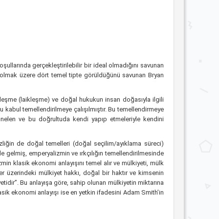
koşullarında gerçekleştirilebilir bir ideal olmadığını savunan
itlik olmak üzere dört temel tipte görüldüğünü savunan Bryan
erleşme (laikleşme) ve doğal hukukun insan doğasıyla ilgili
bu kabul temellendirilmeye çalışılmıştır. Bu temellendirmeye
yönelen ve bu doğrultuda kendi yapıp etmeleriyle kendini
izliğin de doğal temelleri (doğal seçilim/ayıklama süreci)
le gelmiş, emperyalizmin ve ırkçılığın temellendirilmesinde
zmin klasik ekonomi anlayışını temel alır ve mülkiyeti, mülk
r üzerindeki mülkiyet hakkı, doğal bir haktır ve kimsenin
yetidir”. Bu anlayışa göre, sahip olunan mülkiyetin miktarına
asik ekonomi anlayışı ise en yetkin ifadesini Adam Smith’in