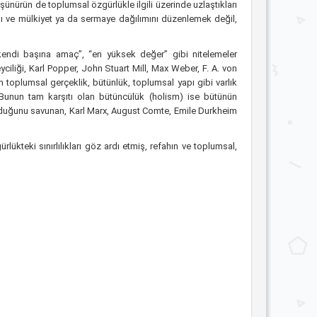
üşünürün de toplumsal özgürlükle ilgili üzerinde uzlaştıkları
hını ve mülkiyet ya da sermaye dağılımını düzenlemek değil,
“kendi başına amaç”, “en yüksek değer” gibi nitelemeler
eyciliği, Karl Popper, John Stuart Mill, Max Weber, F. A. von
n toplumsal gerçeklik, bütünlük, toplumsal yapı gibi varlık
r. Bunun tam karşıtı olan bütüncülük (holism) ise bütünün
olduğunu savunan, Karl Marx, August Comte, Emile Durkheim
lükteki sınırlılıkları göz ardı etmiş, refahın ve toplumsal,