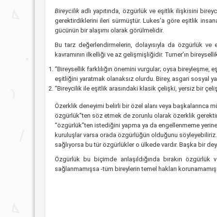
Bireycilik
adlı yapıtında, özgürlük ve eşitlik ilişkisini bir
gerektirdiklerini ileri sürmüştür. Lukes’a göre eşitlik i
gücünün bir alaşımı olarak görülmelidir.
Bu tarz değerlendirmelerin, dolayısıyla da özgürlük ve e
kavramının ilkelliği ve az gelişmişliğidir. Turner’ın bireysel
“Bireysellik farklılığın önemini vurgular; oysa bireyleşme, 
eşitliğini yaratmak olanaksız olurdu. Birey, asgari sosyal 
“Bireycilik ile eşitlik arasındaki klasik çelişki, yersiz bir
Özerklik deneyimi belirli bir özel alanı veya başkalarınca mü
özgürlük”ten söz etmek de zorunlu olarak özerklik gerektir
“özgürlük”ten istediğini yapma ya da engellenmeme yerine, 
kuruluşlar varsa orada özgürlüğün olduğunu söyleyebiliriz. 
sağlıyorsa bu tür özgürlükler o ülkede vardır. Başka bir deyişl
Özgürlük bu biçimde anlaşıldığında bırakın özgürlük v
sağlanmamışsa -tüm bireylerin temel hakları korunamamış