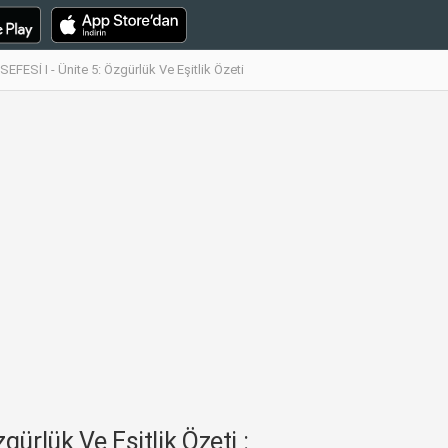
FESİ I - Ünite 5: Özgürlük Ve Eşitlik Özeti
ürlük Ve Eşitlik Özeti :