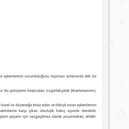
ve eylemlerinin sorumluluğunu taşıması anlamında etik bir
. Bu görüşlerin başlıcaları, özgürlükçülük (libertarianism),
 kural ve düzeneğe itiraz eden ve bilinçli insan eylemlerinin
imlerine karşı çıkan ideolojik bakış açısıdır denebilir.
oplum yaşamı için vazgeçilmez olarak yorumlarken, ahlâkî-