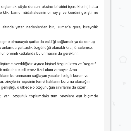
 dışlamak şöyle dursun, aksine birbirini içerdiklerini, hatta
zerklik, kamu müdahalesinin olmayışı ve kendini geliştirme
altında yatan nedenlerden biri, Turner’a göre, bireycilik
ireyleşme olmasaydı şartlarda eşitliği sağlamak ya da sonuç
u anlamda yurttaşlık özgürlüğü olanaklı kılar, örselemez.
lumun önemli katkılarda bulunmasını da gerektirir.
liştirme özerkliğidir. Ayrıca kişisel özgürlükten ve “negatif
 bir müdahale edilemez özel alanı varsayar. Ama
ların korunmasını sağlayan yasalar ile ilgili kurum ve
r, bireylerin hepsinin temel haklarını koruma olanağını
n genişliği, o ülkede o özgürlüğün sınırlarını da çizer”.
z, yani özgürlük toplumdaki tüm bireylere eşit biçimde