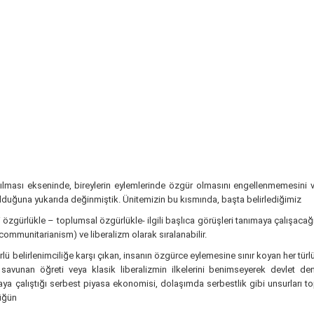
ışılması ekseninde, bireylerin eylemlerinde özgür olmasını engellenmemesini 
lduğuna yukarıda değinmiştik. Ünitemizin bu kısmında, başta belirlediğimiz
zgürlükle – toplumsal özgürlükle- ilgili başlıca görüşleri tanımaya çalışacağız
(communitarianism) ve liberalizm olarak sıralanabilir.
ü belirlenimciliğe karşı çıkan, insanın özgürce eylemesine sınır koyan her türlü
avunan öğreti veya klasik liberalizmin ilkelerini benimseyerek devlet denet
aya çalıştığı serbest piyasa ekonomisi, dolaşımda serbestlik gibi unsurları t
lüğün