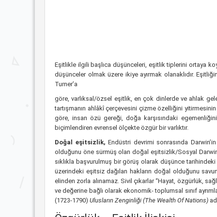
Eşitlikle ilgili başlıca düşünceleri, eşitlik tiplerini ortay
düşünceler olmak üzere ikiye ayırmak olanaklıdır. Eşitliğin
Turner’a
göre, varlıksal/özsel eşitlik, en çok dinlerde ve ahlak ge
tartışmanın ahlâkî çerçevesini çizme özelliğini yitirmesini
göre, insan özü gereği, doğa karşısındaki egemenliğini 
biçimlendiren evrensel ölçekte özgür bir varlıktır.
Doğal eşitsizlik,
Endüstri devrimi sonrasında Darwin’in 
olduğunu öne sürmüş olan doğal eşitsizlik/Sosyal Darwincil
sıklıkla başvurulmuş bir görüş olarak düşünce tarihindeki y
üzerindeki eşitsiz dağılan hakların doğal olduğunu savun
elinden zorla alınamaz. Sivil çıkarlar “Hayat, özgürlük, sağ
ve değerine bağlı olarak ekonomik- toplumsal sınıf ayrımla
(1723-1790)
Ulusların Zenginliği (The Wealth Of Nations)
ad