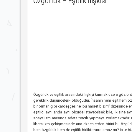
Özgürlük – Eşitlik İlişkisi
Özgürlük ve eşitlik arasındaki ilişkiyi kurmak üzere göz ön
gereklilik düşünceleri- olduğudur. İnsanın hem eşit hem ö
bir orman gibi kardeşçesine; bu hasret bizim” dizesinde en 
eşitliği aynı anda aynı ölçüde isteyebilsek bile, ikisine
sosyalizm arasında adeta tercih yapmaya zorlamaktadır. Ö
liberalizm çekişmesinde ana eksenlerden birini bu özgürl
hem özgürlük hem de eşitlik birlikte varolamaz mı? İş te bi