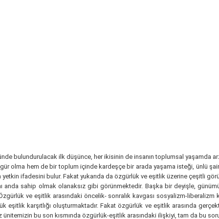
ünde bulundurulacak ilk düşünce, her ikisinin de insanın toplumsal yaşamda arzu
zgür olma hem de bir toplum içinde kardeşçe bir arada yaşama isteği, ünlü şai
yetkin ifadesini bulur. Fakat yukarıda da özgürlük ve eşitlik üzerine çeşitli gö
 aynı anda sahip olmak olanaksız gibi görünmektedir. Başka bir deyişle, günüm
zgürlük ve eşitlik arasındaki öncelik- sonralık kavgası sosyalizm-liberalizm
ük eşitlik karşıtlığı oluşturmaktadır. Fakat özgürlük ve eşitlik arasında ger
z ünitemizin bu son kısmında özgürlük-eşitlik arasındaki ilişkiyi, tam da bu so