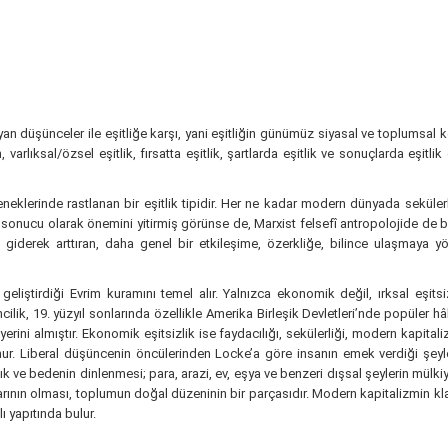
a koyan düşünceler ile eşitliğe karşı, yani eşitliğin günümüz siyasal ve toplumsal 
, varlıksal/özsel eşitlik, fırsatta eşitlik, şartlarda eşitlik ve sonuçlarda eş
leneklerinde rastlanan bir eşitlik tipidir. Her ne kadar modern dünyada sekül
n sonucu olarak önemini yitirmiş görünse de, Marxist felsefî antropolojide de 
giderek arttıran, daha genel bir etkileşime, özerkliğe, bilince ulaşmaya 
geliştirdiği Evrim kuramını temel alır. Yalnızca ekonomik değil, ırksal eşits
ik, 19. yüzyıl sonlarında özellikle Amerika Birleşik Devletleri’nde popüler hâ
erini almıştır. Ekonomik eşitsizlik ise faydacılığı, sekülerliği, modern kapitali
ur. Liberal düşüncenin öncülerinden Locke’a göre insanın emek verdiği şeyle
lık ve bedenin dinlenmesi; para, arazi, ev, eşya ve benzeri dışsal şeylerin mülki
rının olması, toplumun doğal düzeninin bir parçasıdır. Modern kapitalizmin kl
lı yapıtında bulur.