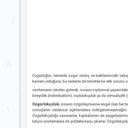
Özgürlüğün, temelde özgür istenç ve belirlenimcilik tart
kavram olduğuna, bu nedenle de temelde bir etik sorunu o
sınırlamanın izinden giderek, insanın toplumsal yaşamdaki ö
bireycilik (individualism), toplulukçuluk ya da cemaatçilik 
Özgürlükçülük,
insanın özgürleşmesine engel olan her türl
sonuçlarını nedensel açıklamalara indirgenemeyeceğini s
Özgürlükçülüğü savunanlar, kapitalizmin de yaygınlaştırm
tutucu sınırlamalara da şiddetle karşı çıkarlar. Özgürlükçü