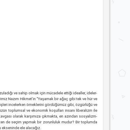
ladığı ve sahip olmak için mücadele ettiği idealler, ideler-
rimiz Nazım Hikmet’in “Yaşamak bir ağaç gibi tek ve hür ve
rüşleri incelerken örneklerini gördüğümüz gibi, özgürlüğü ve
üzün toplumsal ve ekonomik koşulları insanı liberalizm ile
 kavgası olarak karşımıza çıkmakta, en azından sosyalizm-
çekten de seçim yapmak bir zorunluluk mudur? Bir toplumda
ru ekseninde ele alacağız.