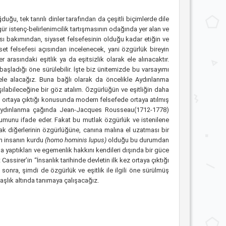
ğu, tek tanrılı dinler tarafından da çeşitli biçimlerde dile
ür istenç-belirlenimcilik tartışmasının odağında yer alan ve
ması bakımından, siyaset felsefesinin olduğu kadar etiğin ve
et felsefesi açısından incelenecek, yani özgürlük bireyin
arasındaki eşitlik ya da eşitsizlik olarak ele alınacaktır.
başladığı öne sürülebilir. İşte biz ünitemizde bu varsayımı
ele alacağız. Buna bağlı olarak da öncelikle Aydınlanma
şılabileceğine bir göz atalım. Özgürlüğün ve eşitliğin daha
 ortaya çıktığı konusunda modern felsefede ortaya atılmış
i Aydınlanma çağında Jean-Jacques Rousseau(1712-1778)
urumunu ifade eder. Fakat bu mutlak özgürlük ve istenilene
rak diğerlerinin özgürlüğüne, canına malına el uzatması bir
ın insanın kurdu
(homo hominis lupus)
olduğu bu durumdan
a yaptıkları ve egemenlik hakkını kendileri dışında bir güce
assirer’in “İnsanlık tarihinde devletin ilk kez ortaya çıktığı
nra, şimdi de özgürlük ve eşitlik ile ilgili öne sürülmüş
 başlık altında tanımaya çalışacağız.