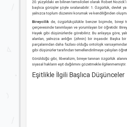
20. yüzyıldaki en bilinen temsilcileri olarak Robert Nozick’
başlıca görüşler şöyle sıralanabilir: 1. Özgürlük, devlet 
yalnızca toplum düzenini korumak ve kendiliğinden oluşma
Bireycilik
de, özgürlükçülükle benzer biçimde, bireyi 
çerçevesinde tanımlayan ve yorumlayan bir öğretidir. Bireyci
Hayek gibi düşünürlerde görebiliriz. Bu anlayışa göre, yal
alanları, yalnızca anlığın (zihnin) bir inşasıdır. Başka
parçalarından daha fazlası olduğu ontolojik varsayımında
gibi düşünürler tarafından temellendirilmeye çalışılan öğreti
Görüldüğü gibi, liberalizm, bireye tanınan özgürlük alanını
siyasal hakların eşit dağılımını gözetmekle ilgilenmemiştir.
Eşitlikle İlgili Başlıca Düşünceler