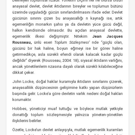
belirleyen toplumsal rızadır. Yönetim biçimi her ne olursa olsun
anayasal devlet, devlet iktidarının bireyler ve toplumun bütünü
üzerinde uyguladığı gücün sınırlandırılmasını ifade eder. Devlet
gücünün sınırını çizen bu anayasallığı n kaynağı ise, artık
egemenliğin monarkın şahsı ya da devletin yüce gücü değil,
halkın kendisinde olmasıdır. Bu açıdan anayasal devlette,
egemenlik ilkesi değişmiştir. Nitekim
Jean Jacques
Rousseau,
ünlü eseri
Toplum Sözleşmesi’
nde “güçlü olan,
gücünü bir hak haline, boyun eğmeyi ise bir görev haline
getirmedikçe, asla sürekli efendi olarak kalacak kadar güçlü
değildir” diyerek (Rousseau, 2004: 18); siyasal iktidarın varlığını,
ancak yönetilenlerin rızasına dayalı olarak sürekli kılabileceğine
dikkat çeker.
John Locke, doğal haklar kuramıyla iktidarın sınırlarını çizerek,
anayasallılık düşüncesinin gelişimine katkı yapan düşünürlerin
başında gelir. Locke’a göre devletin varlık nedeni doğal hakları
korumaktır.
Hobbes, yöneticiyi muaf tuttuğu ve böylece mutlak yetkiyle
donattığı toplum sözleşmesiyle yalnızca yöneten-yönetilen
ilişkilerini belirler.
Özetle, Locke’un devlet anlayışıyla, mutlak egemenlik kuramları