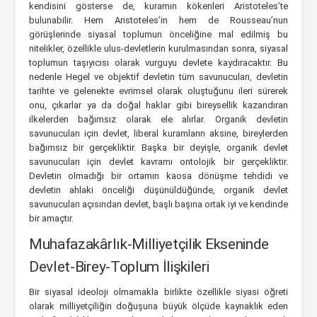
kendisini gösterse de, kuramın kökenleri Aristoteles’te
bulunabilir. Hem Aristoteles’in hem de Rousseau’nun
görüşlerinde siyasal toplumun önceliğine mal edilmiş bu
nitelikler, özellikle ulus-devletlerin kurulmasından sonra, siyasal
toplumun taşıyıcısı olarak vurguyu devlete kaydıracaktır. Bu
nedenle Hegel ve objektif devletin tüm savunucuları, devletin
tarihte ve gelenekte evrimsel olarak oluştuğunu ileri sürerek
onu, çıkarlar ya da doğal haklar gibi bireysellik kazandıran
ilkelerden bağımsız olarak ele alırlar. Organik devletin
savunucuları için devlet, liberal kuramların aksine, bireylerden
bağımsız bir gerçekliktir. Başka bir deyişle, organik devlet
savunucuları için devlet kavramı ontolojik bir gerçekliktir.
Devletin olmadığı bir ortamın kaosa dönüşme tehdidi ve
devletin ahlaki önceliği düşünüldüğünde, organik devlet
savunucuları açısından devlet, başlı başına ortak iyi ve kendinde
bir amaçtır.
Muhafazakârlık-Milliyetçilik Ekseninde
Devlet-Birey-Toplum İlişkileri
Bir siyasal ideoloji olmamakla birlikte özellikle siyasi öğreti
olarak milliyetçiliğin doğuşuna büyük ölçüde kaynaklık eden