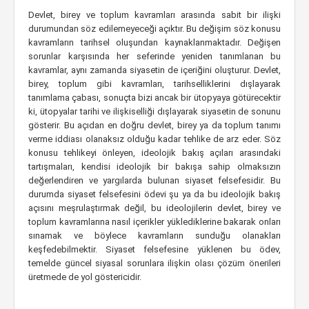
Devlet, birey ve toplum kavramları arasında sabit bir ilişki
durumundan söz edilemeyeceği açıktır. Bu değişim söz konusu
kavramların tarihsel oluşundan kaynaklanmaktadır. Değişen
sorunlar karşısında her seferinde yeniden tanımlanan bu
kavramlar, aynı zamanda siyasetin de içeriğini oluşturur. Devlet,
birey, toplum gibi kavramları, tarihselliklerini dışlayarak
tanımlama çabası, sonuçta bizi ancak bir ütopyaya götürecektir
ki, ütopyalar tarihi ve ilişkiselliği dışlayarak siyasetin de sonunu
gösterir. Bu açıdan en doğru devlet, birey ya da toplum tanımı
verme iddiası olanaksız olduğu kadar tehlike de arz eder. Söz
konusu tehlikeyi önleyen, ideolojik bakış açıları arasındaki
tartışmaları, kendisi ideolojik bir bakışa sahip olmaksızın
değerlendiren ve yargılarda bulunan siyaset felsefesidir. Bu
durumda siyaset felsefesini ödevi şu ya da bu ideolojik bakış
açısını meşrulaştırmak değil, bu ideolojilerin devlet, birey ve
toplum kavramlarına nasıl içerikler yüklediklerine bakarak onları
sınamak ve böylece kavramların sunduğu olanakları
keşfedebilmektir. Siyaset felsefesine yüklenen bu ödev,
temelde güncel siyasal sorunlara ilişkin olası çözüm önerileri
üretmede de yol göstericidir.