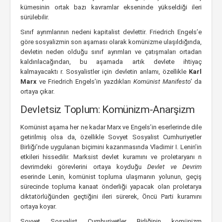
kümesinin ortak bazı kavramlar ekseninde yükseldiği ileri
sürülebilir.
Sınıf ayrımlarının nedeni kapitalist devlettir. Friedrich Engels’e
göre sosyalizmin son aşaması olarak komünizme ulaşıldığında,
devletin neden olduğu sınıf ayrımları ve çatışmaları ortadan
kaldırılacağından, bu aşamada artık devlete ihtiyaç
kalmayacaktı r. Sosyalistler için devletin anlamı, özellikle
Karl
Marx
ve Friedrich Engels’in yazdıkları
Komünist Manifesto’
da
ortaya çıkar.
Devletsiz Toplum: Komünizm-Anarşizm
Komünist aşama her ne kadar Marx ve Engels’in eserlerinde dile
getirilmiş olsa da, özellikle Sovyet Sosyalist Cumhuriyetler
Birliği’nde uygulanan biçimini kazanmasında Vladimir I. Lenin’in
etkileri hissedilir. Marksist devlet kuramını ve proletaryanı n
devrimdeki görevlerini ortaya koyduğu
Devlet ve Devrim
eserinde Lenin, komünist topluma ulaşmanın yolunun, geçiş
sürecinde topluma kanaat önderliği yapacak olan proletarya
diktatörlüğünden geçtiğini ileri sürerek, Öncü Parti kuramını
ortaya koyar.
Sovyet Sosyalist Cumhuriyetler Birliğinin komünizm