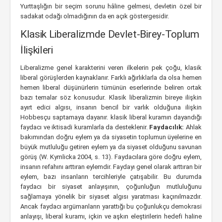
Yurttaşlığın bir seçim sorunu hâline gelmesi, devletin özel bir
sadakat odağı olmadığının da en açık göstergesidir.
Klasik Liberalizmde Devlet-Birey-Toplum
İlişkileri
Liberalizme genel karakterini veren ilkelerin pek çoğu, klasik
liberal görüşlerden kaynaklanır. Farklı ağırlıklarla da olsa hemen
hemen liberal düşünürlerin tümünün eserlerinde beliren ortak
bazı temalar söz konusudur. Klasik liberalizmin bireye ilişkin
ayırt edici algısı, insanın bencil bir varlık olduğuna ilişkin
Hobbesçu saptamaya dayanır. klasik liberal kuramın dayandığı
faydacı ve iktisadi kuramlarla da desteklenir.
Faydacılık:
Ahlak
bakımından doğru eylem ya da siyasetin toplumun üyelerine en
büyük mutluluğu getiren eylem ya da siyaset olduğunu savunan
görüş (W. Kymlicka 2004, s. 13). Faydacılara göre doğru eylem,
insanın refahını arttıran eylemdir. Faydayı genel olarak arttıran bir
eylem, bazı insanların tercihleriyle çatışabilir. Bu durumda
faydacı bir siyaset anlayışının, çoğunluğun mutluluğunu
sağlamaya yönelik bir siyaset algısı yaratması kaçınılmazdır.
Ancak faydacı argümanların yarattığı bu çoğunlukçu demokrasi
anlayışı, liberal kuramı, içkin ve aşkın eleştirilerin hedefi haline