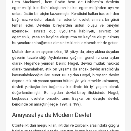
Hem Machiavelli, hem Bodin hem de Hobbes’ta devletin
egemenliği, kendisini oluşturan halkın egemenliğinden ayrı ve
onlara üstün bir biçim kazanmıştır. Kendisini halkın iradesinden
bağımsız ve üstün olarak ilan eden bir devlet, sınırsız bir gücü
temsil eder. Devletin bireylerden üstün oluşu ve bireyler
üzerindeki sınırsız güç uygulama kabiliyeti, sınırsız bir
egemenlik, yasaları keyfice oluşturma ve keyfice oluşturulmuş
bu yasalardan bağımsız olma niteliklerini de beraberinde getirir.
Mutlak devlet anlayışının izleri, 18. yüzyılda, birey aklına duyulan
güvenin tazelendiği Aydınlanma çağının genel ruhuna aykırı
olarak Hegel’de yeniden belirir. Hegel, devleti mutlak hakikat
olarak tanımlarken, etik bir yaşama da ancak devlet aracılığıyla
kavuşulabileceğini ileri sürer. Bu açıdan Hegel, bireylerin devlet
dışında etik bir yaşam şansını bütünüyle yok etmekle kalmamış,
devleti yurttaşlardan bağımsız kendinde bir iyi yaşam olarak
değerlendirmiştir. Bu açıdan devlet-birey ilişkisinde Hegel,
kuşkusuz devlete öncelik tanır. Başka bir deyişle devlet,
kendinde bir amaçtır (Hegel 1991, s. 199).
Anayasal ya da Modern Devlet
Otorite iktidarı meşru kılan, iktidar ve zorbalık arasındaki çizgiyi