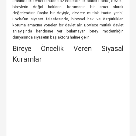
arasında iki temel farktan söz edilebilir: ilk olarak Locke, devleti,
bireylerin doğal haklarını korumanın bir aracı olarak
değerlendirir. Başka bir deyişle, devlete mutlak itaatin yerini,
Locke’un siyaset felsefesinde, bireysel hak ve özgürlükleri
koruma amacına yönelen bir devlet alır. Böylece mutlak devlet
anlayışında kendisine yer bulamayan birey, modernliğin
dünyasında siyasetin baş aktörü haline gelir.
Bireye Öncelik Veren Siyasal
Kuramlar