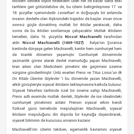
Modern devlete ilişkin niteliklerin izleri her ne kadar daha eski
tarihlere geri götürülebilse de, bu izlerin belirginleşmesi 17. ve
18. yüzyıllar içerisindedir.
Leviathan’
ın doğuşuyla bir anlamda
insanın devletle olan ilişkisindeki trajedisi de başlar. insan önce
sınırsız güçle donatılmış mutlak bir iktidar yaratacak, daha
sonra da bu iktidarı sınırlamaya çalışacaktır. Mutlak iktidarın
temelleri, daha 16. yüzyılda
Niccol Machiavelli
tarafından
atılır.
Niccol Machiavelli (1469-1527)
. İtalya’nın Şoransa
kentinde dünyaya gelen Machiavelli, kentin hem cumhuriyet hem
de tiranlık dönemini yaşamıştır. Cumhuriyet döneminde
yazmanlık görevi alarak devlet memurluğu yapan Machiavelli,
tiran ailesi olan Medicilerin yönetimi ele geçirmesi üzerine
sürgüne gönderilmiştir. Ünlü eserleri
Prens
ve
Titus Livius’un ilk
On Kitabı Üzerine Söylevler
’i bu dönemde yazan Machiavelli,
etkili görüşleriyle siyasal iktidarın laikleşmesine katkıda bulunur.
Siyaset felsefesi tarihinde özel bir öneme sahip Machiavelli,
Prens
adlı eserinde mutlak devleti,
Söylevler
de ise idealindeki
cumhuriyet yönetimini anlatır. Prensin siyasal erkini kendi
fiziksel gücü temelinde meşrulaştıran Machiavelli, siyasal
iktidarın meşruluğunu din dışında bir kaynağa dayandırarak,
siyaset biliminin de kurucusu unvanını kazanır.
Machiavelli’nin izlerini takiben, egemenlik kavramını siyaset