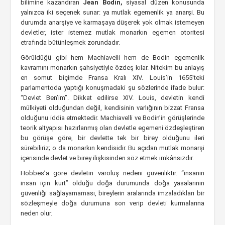
bilimine kazandıran
Jean Bodin,
siyasal düzen konusunda
yalnızca iki seçenek sunar: ya mutlak egemenlik ya anarşi. Bu
durumda anarşiye ve karmaşaya düşerek yok olmak istemeyen
devletler, ister istemez mutlak monarkın egemen otoritesi
etrafında bütünleşmek zorundadır.
Görüldüğü gibi hem Machiavelli hem de Bodin egemenlik
kavramını monarkın şahsiyetiyle özdeş kılar. Nitekim bu anlayış
en somut biçimde Fransa Kralı XIV. Louis’in 1655’teki
parlamentoda yaptığı konuşmadaki şu sözlerinde ifade bulur:
“Devlet Ben’im”. Dikkat edilirse XIV. Louis, devletin kendi
mülkiyeti olduğundan değil, kendisinin varlığının bizzat Fransa
olduğunu iddia etmektedir. Machiavelli ve Bodin’in görüşlerinde
teorik altyapısı hazırlanmış olan devletle egemeni özdeşleştiren
bu görüşe göre, bir devlette tek bir birey olduğunu ileri
sürebiliriz; o da monarkın kendisidir. Bu açıdan mutlak monarşi
içerisinde devlet ve birey ilişkisinden söz etmek imkânsızdır.
Hobbes’a göre devletin varoluş nedeni güvenliktir. “insanın
insan için kurt” olduğu doğa durumunda doğa yasalarının
güvenliği sağlayamaması, bireylerin aralarında imzaladıkları bir
sözleşmeyle doğa durumuna son verip devleti kurmalarına
neden olur.