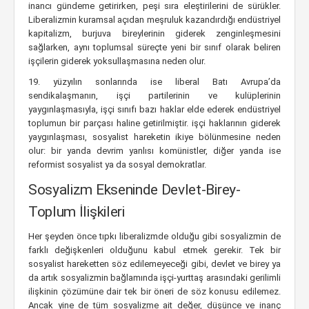
inancı gündeme getirirken, peşi sıra eleştirilerini de sürükler.
Liberalizmin kuramsal açıdan meşruluk kazandırdığı endüstriyel
kapitalizm, burjuva bireylerinin giderek zenginleşmesini
sağlarken, aynı toplumsal süreçte yeni bir sınıf olarak beliren
işçilerin giderek yoksullaşmasına neden olur.
19. yüzyılın sonlarında ise liberal Batı Avrupa’da
sendikalaşmanın, işçi partilerinin ve kulüplerinin
yaygınlaşmasıyla, işçi sınıfı bazı haklar elde ederek endüstriyel
toplumun bir parçası haline getirilmiştir. işçi haklarının giderek
yaygınlaşması, sosyalist hareketin ikiye bölünmesine neden
olur: bir yanda devrim yanlısı komünistler, diğer yanda ise
reformist sosyalist ya da sosyal demokratlar.
Sosyalizm Ekseninde Devlet-Birey-
Toplum İlişkileri
Her şeyden önce tıpkı liberalizmde olduğu gibi sosyalizmin de
farklı değişkenleri olduğunu kabul etmek gerekir. Tek bir
sosyalist hareketten söz edilemeyeceği gibi, devlet ve birey ya
da artık sosyalizmin bağlamında işçi-yurttaş arasındaki gerilimli
ilişkinin çözümüne dair tek bir öneri de söz konusu edilemez.
Ancak yine de tüm sosyalizme ait değer, düşünce ve inanç