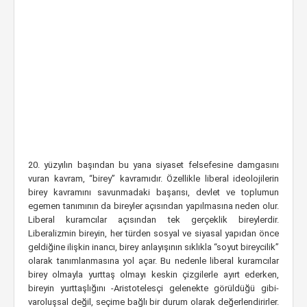
20. yüzyılın başından bu yana siyaset felsefesine damgasını
vuran kavram, “birey” kavramıdır. Özellikle liberal ideolojilerin
birey kavramını savunmadaki başarısı, devlet ve toplumun
egemen tanımının da bireyler açısından yapılmasına neden olur.
Liberal kuramcılar açısından tek gerçeklik bireylerdir.
Liberalizmin bireyin, her türden sosyal ve siyasal yapıdan önce
geldiğine ilişkin inancı, birey anlayışının sıklıkla “soyut bireycilik”
olarak tanımlanmasına yol açar. Bu nedenle liberal kuramcılar
birey olmayla yurttaş olmayı keskin çizgilerle ayırt ederken,
bireyin yurttaşlığını -Aristotelesçi gelenekte görüldüğü gibi-
varoluşsal değil, seçime bağlı bir durum olarak değerlendirirler.