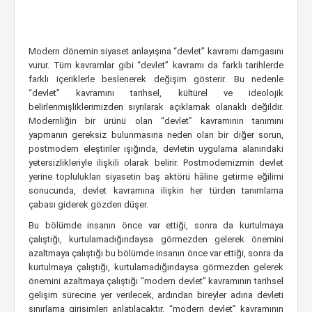
Modern dönemin siyaset anlayışına “devlet” kavramı damgasını
vurur. Tüm kavramlar gibi “devlet” kavramı da farklı tarihlerde
farklı içeriklerle beslenerek değişim gösterir. Bu nedenle
“devlet” kavramını tarihsel, kültürel ve ideolojik
belirlenmişliklerimizden sıyrılarak açıklamak olanaklı değildir.
Modernliğin bir ürünü olan “devlet” kavramının tanımını
yapmanın gereksiz bulunmasına neden olan bir diğer sorun,
postmodern eleştiriler ışığında, devletin uygulama alanındaki
yetersizlikleriyle ilişkili olarak belirir. Postmodernizmin devlet
yerine toplulukları siyasetin baş aktörü hâline getirme eğilimi
sonucunda, devlet kavramına ilişkin her türden tanımlama
çabası giderek gözden düşer.
Bu bölümde insanın önce var ettiği, sonra da kurtulmaya
çalıştığı, kurtulamadığındaysa görmezden gelerek önemini
azaltmaya çalıştığı bu bölümde insanın önce var ettiği, sonra da
kurtulmaya çalıştığı, kurtulamadığındaysa görmezden gelerek
önemini azaltmaya çalıştığı “modern devlet” kavramının tarihsel
gelişim sürecine yer verilecek, ardından bireyler adına devleti
sınırlama girişimleri anlatılacaktır. “modern devlet” kavramının