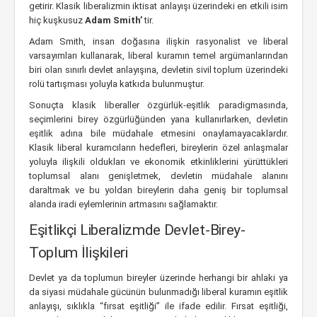
getirir. Klasik liberalizmin iktisat anlayışı üzerindeki en etkili isim
hiç kuşkusuz
Adam Smith’
tir.
Adam Smith, insan doğasına ilişkin rasyonalist ve liberal
varsayımları kullanarak, liberal kuramın temel argümanlarından
biri olan sınırlı devlet anlayışına, devletin sivil toplum üzerindeki
rolü tartışması yoluyla katkıda bulunmuştur.
Sonuçta klasik liberaller özgürlük-eşitlik paradigmasında,
seçimlerini birey özgürlüğünden yana kullanırlarken, devletin
eşitlik adına bile müdahale etmesini onaylamayacaklardır.
Klasik liberal kuramcıların hedefleri, bireylerin özel anlaşmalar
yoluyla ilişkili oldukları ve ekonomik etkinliklerini yürüttükleri
toplumsal alanı genişletmek, devletin müdahale alanını
daraltmak ve bu yoldan bireylerin daha geniş bir toplumsal
alanda iradi eylemlerinin artmasını sağlamaktır.
Eşitlikçi Liberalizmde Devlet-Birey-
Toplum İlişkileri
Devlet ya da toplumun bireyler üzerinde herhangi bir ahlaki ya
da siyasi müdahale gücünün bulunmadığı liberal kuramın eşitlik
anlayışı, sıklıkla “fırsat eşitliği” ile ifade edilir. Fırsat eşitliği,