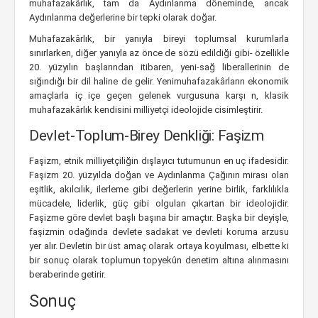
muhafazakârlık, tam da Aydınlanma döneminde, ancak
Aydınlanma değerlerine bir tepki olarak doğar.
Muhafazakârlık, bir yanıyla bireyi toplumsal kurumlarla
sınırlarken, diğer yanıyla az önce de sözü edildiği gibi- özellikle
20. yüzyılın başlarından itibaren, yeni-sağ liberallerinin de
sığındığı bir dil haline de gelir. Yenimuhafazakârların ekonomik
amaçlarla iç içe geçen gelenek vurgusuna karşı n, klasik
muhafazakârlık kendisini milliyetçi ideolojide cisimleştirir.
Devlet-Toplum-Birey Denkliği: Faşizm
Faşizm, etnik milliyetçiliğin dışlayıcı tutumunun en uç ifadesidir.
Faşizm 20. yüzyılda doğan ve Aydınlanma Çağının mirası olan
eşitlik, akılcılık, ilerleme gibi değerlerin yerine birlik, farklılıkla
mücadele, liderlik, güç gibi olguları çıkartan bir ideolojidir.
Faşizme göre devlet başlı başına bir amaçtır. Başka bir deyişle,
faşizmin odağında devlete sadakat ve devleti koruma arzusu
yer alır. Devletin bir üst amaç olarak ortaya koyulması, elbette ki
bir sonuç olarak toplumun topyekûn denetim altına alınmasını
beraberinde getirir.
Sonuç