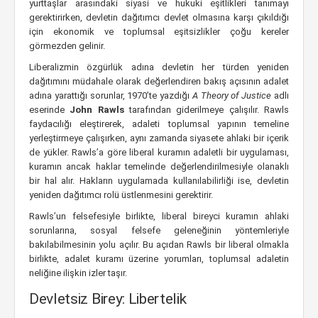
yurttaşlar arasındaki siyasi ve hukuki eşitlikleri tanımayı
gerektirirken, devletin dağıtımcı devlet olmasına karşı çıkıldığı
için ekonomik ve toplumsal eşitsizlikler çoğu kereler
görmezden gelinir.
Liberalizmin özgürlük adına devletin her türden yeniden
dağıtımını müdahale olarak değerlendiren bakış açısının adalet
adına yarattığı sorunlar, 1970’te yazdığı
A Theory of Justice
adlı
eserinde
John Rawls
tarafından giderilmeye çalışılır. Rawls
faydacılığı eleştirerek, adaleti toplumsal yapının temeline
yerleştirmeye çalışırken, aynı zamanda siyasete ahlaki bir içerik
de yükler. Rawls’a göre liberal kuramın adaletli bir uygulaması,
kuramın ancak haklar temelinde değerlendirilmesiyle olanaklı
bir hal alır. Hakların uygulamada kullanılabilirliği ise, devletin
yeniden dağıtımcı rolü üstlenmesini gerektirir.
Rawls’un felsefesiyle birlikte, liberal bireyci kuramın ahlaki
sorunlarına, sosyal felsefe geleneğinin yöntemleriyle
bakılabilmesinin yolu açılır. Bu açıdan Rawls bir liberal olmakla
birlikte, adalet kuramı üzerine yorumları, toplumsal adaletin
neliğine ilişkin izler taşır.
Devletsiz Birey: Libertelik