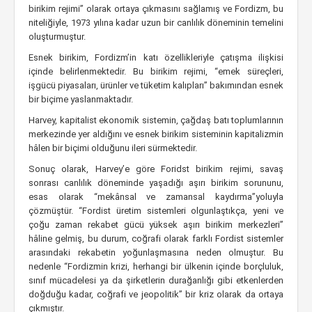
birikim rejimi” olarak ortaya çıkmasını sağlamış ve Fordizm, bu
niteliğiyle, 1973 yılına kadar uzun bir canlılık döneminin temelini
oluşturmuştur.
Esnek birikim, Fordizm’in katı özellikleriyle çatışma ilişkisi
içinde belirlenmektedir. Bu birikim rejimi, “emek süreçleri,
işgücü piyasaları, ürünler ve tüketim kalıpları” bakımından esnek
bir biçime yaslanmaktadır.
Harvey, kapitalist ekonomik sistemin, çağdaş batı toplumlarının
merkezinde yer aldığını ve esnek birikim sisteminin kapitalizmin
hâlen bir biçimi olduğunu ileri sürmektedir.
Sonuç olarak, Harvey’e göre Foridst birikim rejimi, savaş
sonrası canlılık döneminde yaşadığı aşırı birikim sorununu,
esas olarak “mekânsal ve zamansal kaydırma”yoluyla
çözmüştür. “Fordist üretim sistemleri olgunlaştıkça, yeni ve
çoğu zaman rekabet gücü yüksek aşırı birikim merkezleri”
hâline gelmiş, bu durum, coğrafi olarak farklı Fordist sistemler
arasındaki rekabetin yoğunlaşmasına neden olmuştur. Bu
nedenle “Fordizmin krizi, herhangi bir ülkenin içinde borçluluk,
sınıf mücadelesi ya da şirketlerin durağanlığı gibi etkenlerden
doğduğu kadar, coğrafi ve jeopolitik” bir kriz olarak da ortaya
çıkmıştır.