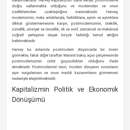
sallanmaktadır. Harvey kapitalizmin daha ileriye, postmoderne
doğru sallanmakta olduğunu ve modernden ve onun
özelliklerinden uzaklaştığına inanmaktadır. Harvey,
modernizmin, meta anlatılarıyla, farklılıklara, ayrım ve ayrıntılara
dikkat göstermemesine karşın, postmodernizmin, ötekilik,
öznellik, cinsiyet ve cinsellik, ırk ve sınıf, zamansal ve mekânsal
coğrafi yerleşime dayalı birçok farklılığı temsil ettiğini
belirtmektedir.
Harvey bu anlamda postmodern düşüncede bir önem
görmekte, fakat diğer taraftan Marxist bakış açısı çerçevesinde
postmodernizmin ciddi güçsüzlükleri olduğunu ifade
etmektedir. Postmodernist teori, modern dünyanın sorunlarını
aşırı vurgulaması ve onun maddi kazanımlarını görmemesi
nedeniyle eleştirilmektedir.
Kapitalizmin Politik ve Ekonomik
Dönüşümü