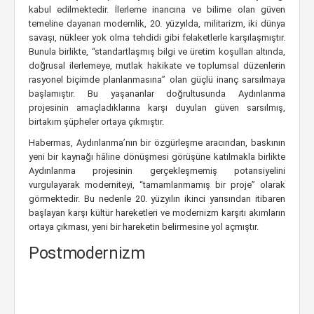
kabul edilmektedir. İlerleme inancına ve bilime olan güven
temeline dayanan modernlik, 20. yüzyılda, militarizm, iki dünya
savaşı, nükleer yok olma tehdidi gibi felaketlerle karşılaşmıştır.
Bunula birlikte, “standartlaşmış bilgi ve üretim koşulları altında,
doğrusal ilerlemeye, mutlak hakikate ve toplumsal düzenlerin
rasyonel biçimde planlanmasına” olan güçlü inanç sarsılmaya
başlamıştır. Bu yaşananlar doğrultusunda Aydınlanma
projesinin amaçladıklarına karşı duyulan güven sarsılmış,
birtakım şüpheler ortaya çıkmıştır.
Habermas, Aydınlanma’nın bir özgürleşme aracından, baskının
yeni bir kaynağı hâline dönüşmesi görüşüne katılmakla birlikte
Aydınlanma projesinin gerçekleşmemiş potansiyelini
vurgulayarak moderniteyi, “tamamlanmamış bir proje” olarak
görmektedir. Bu nedenle 20. yüzyılın ikinci yarısından itibaren
başlayan karşı kültür hareketleri ve modernizm karşıtı akımların
ortaya çıkması, yeni bir hareketin belirmesine yol açmıştır.
Postmodernizm