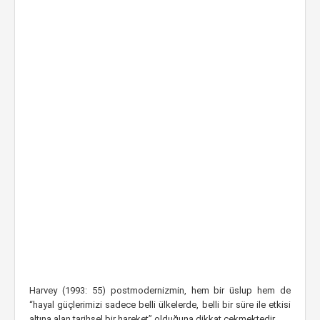
Harvey (1993: 55) postmodernizmin, hem bir üslup hem de
“hayal güçlerimizi sadece belli ülkelerde, belli bir süre ile etkisi
altına alan tarihsel bir hareket” olduğuna dikkat çekmektedir.