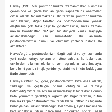
Harvey (1993: 58), postmodernizmi “zaman-mekân sıkışması
çevresinde ve içinde kurulan geniş kapsamlı bir önermeler”
dizisi olarak tanımlamaktadır. Bir taraftan postmodernizmin
sunduklarının, diğer taraftan da postmodernizme yönelik
eleştirilerin çok fazla çeşitlilik göstermesinin, ancak zaman-
mekân koordinatları değişen bir dünyada kimlik arayışıyla
açıklanabileceğini ileri sürmektedir. Bu anlamda
postmodernizmin olumlu ve olumsuz yönlerini birlikte ele
almaktadır.
Harvey’e göre, postmodernizm, özgürleştirici ve aynı zamanda
yeni şeyleri ortaya çıkaran bir yöne sahiptir. Bu bakımdan,
eskilerden sıkılmış olanların, yeni açılımların yaratılmasıyla,
kendilerini yeni bir imajla yeniden yaratabilme imkânı bulduğunu
ifade etmektedir.
Harvey’e (1993: 59) göre, postmodernizm bize esas olarak,
farklılığın ve çeşitliliğin önemli olduğunu ve dünyayı
betimlediğimiz dil ve söylem üzerinde büyük bir dikkatle durup
kafa yormamız gerektiğini öğretmiştir. Diğer taraftan, bütün
bunlara karşın postmodernizm, farklılıkların üretken bir biçimde
birbiriyle nasıl uzlaştırabileceğini belirtmemiş, ayrıca her insanın
karşısındakinin “dilini parçalarına böldükten sonra”, nasıl