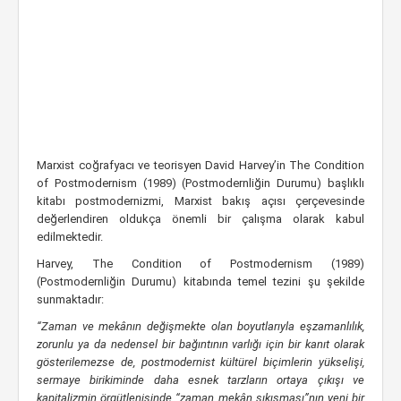
Marxist coğrafyacı ve teorisyen David Harvey’in The Condition
of Postmodernism (1989) (Postmodernliğin Durumu) başlıklı
kitabı postmodernizmi, Marxist bakış açısı çerçevesinde
değerlendiren oldukça önemli bir çalışma olarak kabul
edilmektedir.
Harvey, The Condition of Postmodernism (1989)
(Postmodernliğin Durumu) kitabında temel tezini şu şekilde
sunmaktadır:
“Zaman ve mekânın değişmekte olan boyutlarıyla eşzamanlılık,
zorunlu ya da nedensel bir bağıntının varlığı için bir kanıt olarak
gösterilemezse de, postmodernist kültürel biçimlerin yükselişi,
sermaye birikiminde daha esnek tarzların ortaya çıkışı ve
kapitalizmin örgütlenişinde “zaman mekân sıkışması”nın yeni bir