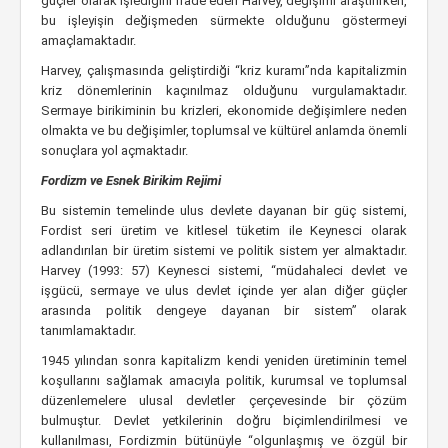
güçler olarak işlediğini ifade eden Harvey, değişimi araştırırken,
bu işleyişin değişmeden sürmekte olduğunu göstermeyi
amaçlamaktadır.
Harvey, çalışmasında geliştirdiği “kriz kuramı”nda kapitalizmin
kriz dönemlerinin kaçınılmaz olduğunu vurgulamaktadır.
Sermaye birikiminin bu krizleri, ekonomide değişimlere neden
olmakta ve bu değişimler, toplumsal ve kültürel anlamda önemli
sonuçlara yol açmaktadır.
Fordizm ve Esnek Birikim Rejimi
Bu sistemin temelinde ulus devlete dayanan bir güç sistemi,
Fordist seri üretim ve kitlesel tüketim ile Keynesci olarak
adlandırılan bir üretim sistemi ve politik sistem yer almaktadır.
Harvey (1993: 57) Keynesci sistemi, “müdahaleci devlet ve
işgücü, sermaye ve ulus devlet içinde yer alan diğer güçler
arasında politik dengeye dayanan bir sistem” olarak
tanımlamaktadır.
1945 yılından sonra kapitalizm kendi yeniden üretiminin temel
koşullarını sağlamak amacıyla politik, kurumsal ve toplumsal
düzenlemelere ulusal devletler çerçevesinde bir çözüm
bulmuştur. Devlet yetkilerinin doğru biçimlendirilmesi ve
kullanılması, Fordizmin bütünüyle “olgunlaşmış ve özgül bir