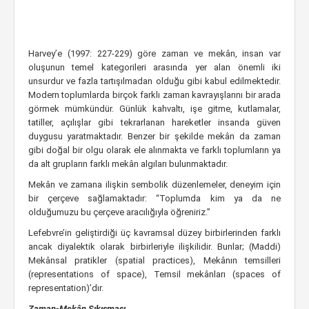
Harvey’e (1997: 227-229) göre zaman ve mekân, insan var
oluşunun temel kategorileri arasında yer alan önemli iki
unsurdur ve fazla tartışılmadan olduğu gibi kabul edilmektedir.
Modern toplumlarda birçok farklı zaman kavrayışlarını bir arada
görmek mümkündür. Günlük kahvaltı, işe gitme, kutlamalar,
tatiller, açılışlar gibi tekrarlanan hareketler insanda güven
duygusu yaratmaktadır. Benzer bir şekilde mekân da zaman
gibi doğal bir olgu olarak ele alınmakta ve farklı toplumların ya
da alt grupların farklı mekân algıları bulunmaktadır.
Mekân ve zamana ilişkin sembolik düzenlemeler, deneyim için
bir çerçeve sağlamaktadır: “Toplumda kim ya da ne
olduğumuzu bu çerçeve aracılığıyla öğreniriz.”
Lefebvre’in geliştirdiği üç kavramsal düzey birbirlerinden farklı
ancak diyalektik olarak birbirleriyle ilişkilidir. Bunlar; (Maddi)
Mekânsal pratikler (spatial practices), Mekânın temsilleri
(representations of space), Temsil mekânları (spaces of
representation)’dır.
Zaman-Mekân Sıkışması