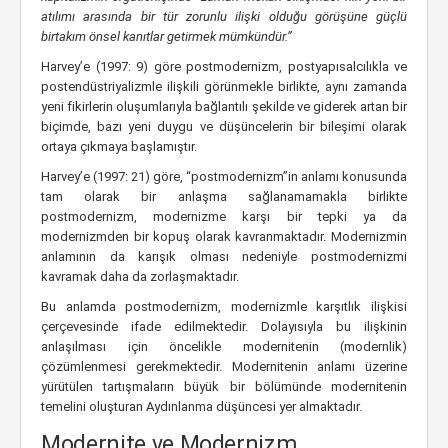
atılımı arasında bir tür zorunlu ilişki olduğu görüşüne güçlü
birtakım önsel kanıtlar getirmek mümkündür.”
Harvey’e (1997: 9) göre postmodernizm, postyapısalcılıkla ve
postendüstriyalizmle ilişkili görünmekle birlikte, aynı zamanda
yeni fikirlerin oluşumlarıyla bağlantılı şekilde ve giderek artan bir
biçimde, bazı yeni duygu ve düşüncelerin bir bileşimi olarak
ortaya çıkmaya başlamıştır.
Harvey’e (1997: 21) göre, “postmodernizm”in anlamı konusunda
tam olarak bir anlaşma sağlanamamakla birlikte
postmodernizm, modernizme karşı bir tepki ya da
modernizmden bir kopuş olarak kavranmaktadır. Modernizmin
anlamının da karışık olması nedeniyle postmodernizmi
kavramak daha da zorlaşmaktadır.
Bu anlamda postmodernizm, modernizmle karşıtlık ilişkisi
çerçevesinde ifade edilmektedir. Dolayısıyla bu ilişkinin
anlaşılması için öncelikle modernitenin (modernlik)
çözümlenmesi gerekmektedir. Modernitenin anlamı üzerine
yürütülen tartışmaların büyük bir bölümünde modernitenin
temelini oluşturan Aydınlanma düşüncesi yer almaktadır.
Modernite ve Modernizm