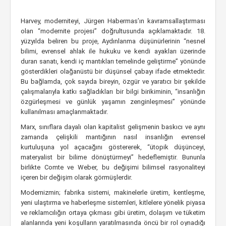
Harvey, moderniteyi, Jürgen Habermas’ın kavramsallaştırması
olan “modernite projesi” doğrultusunda açıklamaktadır. 18.
yüzyılda beliren bu proje, Aydınlanma düşünürlerinin “nesnel
bilimi, evrensel ahlak ile hukuku ve kendi ayakları üzerinde
duran sanatı, kendi iç mantıkları temelinde geliştirme” yönünde
gösterdikleri olağanüstü bir düşünsel çabayı ifade etmektedir.
Bu bağlamda, çok sayıda bireyin, özgür ve yaratıcı bir şekilde
çalışmalarıyla katkı sağladıkları bir bilgi birikiminin, “insanlığın
özgürleşmesi ve günlük yaşamın zenginleşmesi” yönünde
kullanılması amaçlanmaktadır.
Marx, sınıflara dayalı olan kapitalist gelişmenin baskıcı ve aynı
zamanda çelişkili mantığının nasıl insanlığın evrensel
kurtuluşuna yol açacağını göstererek, “ütopik düşünceyi,
materyalist bir bilime dönüştürmeyi” hedeflemiştir. Bununla
birlikte Comte ve Weber, bu değişimi bilimsel rasyonaliteyi
içeren bir değişim olarak görmüşlerdir.
Modernizmin; fabrika sistemi, makinelerle üretim, kentleşme,
yeni ulaştırma ve haberleşme sistemleri, kitlelere yönelik piyasa
ve reklamcılığın ortaya çıkması gibi üretim, dolaşım ve tüketim
alanlarında yeni koşulların yaratılmasında öncü bir rol oynadığı