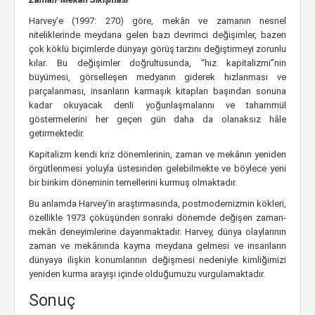
Harvey’e (1997: 270) göre, mekân ve zamanın nesnel
niteliklerinde meydana gelen bazı devrimci değişimler, bazen
çok köklü biçimlerde dünyayı görüş tarzını değiştirmeyi zorunlu
kılar. Bu değişimler doğrultusunda, “hız kapitalizmi”nin
büyümesi, görselleşen medyanın giderek hızlanması ve
parçalanması, insanların karmaşık kitapları başından sonuna
kadar okuyacak denli yoğunlaşmalarını ve tahammül
göstermelerini her geçen gün daha da olanaksız hâle
getirmektedir.
Kapitalizm kendi kriz dönemlerinin, zaman ve mekânın yeniden
örgütlenmesi yoluyla üstesinden gelebilmekte ve böylece yeni
bir birikim döneminin temellerini kurmuş olmaktadır.
Bu anlamda Harvey’in araştırmasında, postmodernizmin kökleri,
özellikle 1973 çöküşünden sonraki dönemde değişen zaman-
mekân deneyimlerine dayanmaktadır. Harvey, dünya olaylarının
zaman ve mekânında kayma meydana gelmesi ve insanların
dünyaya ilişkin konumlarının değişmesi nedeniyle kimliğimizi
yeniden kurma arayışı içinde olduğumuzu vurgulamaktadır.
Sonuç