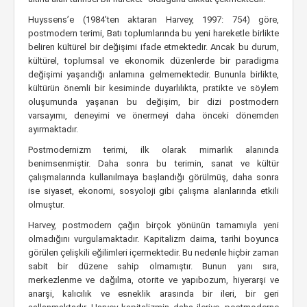
Huyssens’e (1984’ten aktaran Harvey, 1997: 754) göre,
postmodern terimi, Batı toplumlarında bu yeni hareketle birlikte
beliren kültürel bir değişimi ifade etmektedir. Ancak bu durum,
kültürel, toplumsal ve ekonomik düzenlerde bir paradigma
değişimi yaşandığı anlamına gelmemektedir. Bununla birlikte,
kültürün önemli bir kesiminde duyarlılıkta, pratikte ve söylem
oluşumunda yaşanan bu değişim, bir dizi postmodern
varsayımı, deneyimi ve önermeyi daha önceki dönemden
ayırmaktadır.
Postmodernizm terimi, ilk olarak mimarlık alanında
benimsenmiştir. Daha sonra bu terimin, sanat ve kültür
çalışmalarında kullanılmaya başlandığı görülmüş, daha sonra
ise siyaset, ekonomi, sosyoloji gibi çalışma alanlarında etkili
olmuştur.
Harvey, postmodern çağın birçok yönünün tamamıyla yeni
olmadığını vurgulamaktadır. Kapitalizm daima, tarihi boyunca
görülen çelişkili eğilimleri içermektedir. Bu nedenle hiçbir zaman
sabit bir düzene sahip olmamıştır. Bunun yanı sıra,
merkezlenme ve dağılma, otorite ve yapıbozum, hiyerarşi ve
anarşi, kalıcılık ve esneklik arasında bir ileri, bir geri