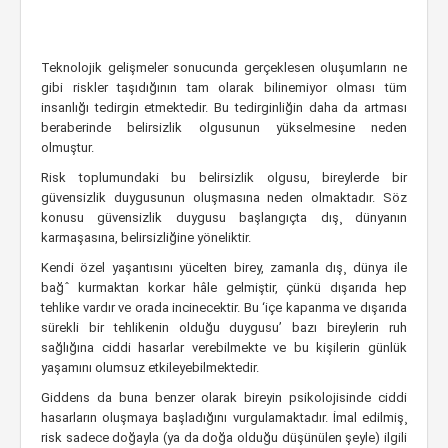
Teknolojik gelişmeler sonucunda gerçeklesen oluşumların ne
gibi riskler taşıdığının tam olarak bilinemiyor olması tüm
insanlığı tedirgin etmektedir. Bu tedirginliğin daha da artması
beraberinde belirsizlik olgusunun yükselmesine neden
olmuştur.
Risk toplumundaki bu belirsizlik olgusu, bireylerde bir
güvensizlik duygusunun oluşmasına neden olmaktadır. Söz
konusu güvensizlik duygusu başlangıçta dış¸ dünyanın
karmaşasına, belirsizliğine yöneliktir.
Kendi özel yaşantısını yücelten birey, zamanla dış¸ dünya ile
bağˆ kurmaktan korkar hâle gelmiştir, çünkü dışarıda hep
tehlike vardır ve orada incinecektir. Bu ‘içe kapanma ve dışarıda
sürekli bir tehlikenin olduğu duygusu’ bazı bireylerin ruh
sağlığına ciddi hasarlar verebilmekte ve bu kişilerin günlük
yaşamını olumsuz etkileyebilmektedir.
Giddens da buna benzer olarak bireyin psikolojisinde ciddi
hasarların oluşmaya başladığını vurgulamaktadır. İmal edilmiş¸
risk sadece doğayla (ya da doğa olduğu düşünülen şeyle) ilgili