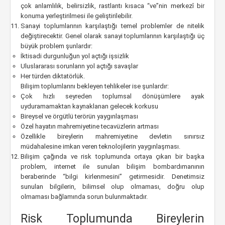
çok anlamlılık, belirsizlik, rastlantı kısaca “ve”nin merkezî bir
konuma yerleştirilmesi ile geliştirilebilir.
Sanayi toplumlarının karşılaştığı temel problemler de nitelik
değiştirecektir. Genel olarak sanayi toplumlarının karşılaştığı üç
büyük problem şunlardır:
İktisadi durgunluğun yol açtığı işsizlik
Uluslararası sorunların yol açtığı savaşlar
Her türden diktatörlük.
Bilişim toplumlarını bekleyen tehlikeler ise şunlardır:
Çok hızlı seyreden toplumsal dönüşümlere ayak
uyduramamaktan kaynaklanan gelecek korkusu
Bireysel ve örgütlü terörün yaygınlaşması
Özel hayatın mahremiyetine tecavüzlerin artması
Özellikle bireylerin mahremiyetine devletin sınırsız
müdahalesine imkan veren teknolojilerin yaygınlaşması.
Bilişim çağında ve risk toplumunda ortaya çıkan bir başka
problem, internet ile sunulan bilişim bombardımanının
beraberinde “bilgi kirlenmesini” getirmesidir. Denetimsiz
sunulan bilgilerin, bilimsel olup olmaması, doğru olup
olmaması bağlamında sorun bulunmaktadır.
Risk Toplumunda Bireylerin