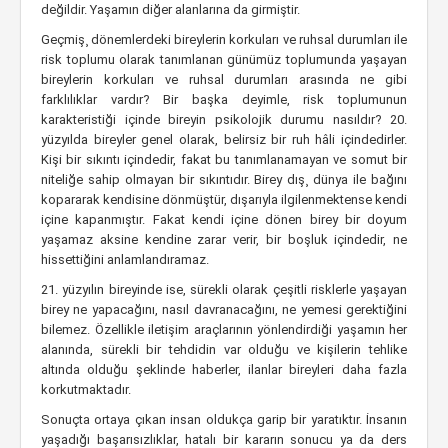
değildir. Yaşamın diğer alanlarına da girmiştir.
Geçmiş¸ dönemlerdeki bireylerin korkuları ve ruhsal durumları ile
risk toplumu olarak tanımlanan günümüz toplumunda yaşayan
bireylerin korkuları ve ruhsal durumları arasında ne gibi
farklılıklar vardır? Bir başka deyimle, risk toplumunun
karakteristiği içinde bireyin psikolojik durumu nasıldır? 20.
yüzyılda bireyler genel olarak, belirsiz bir ruh hâli içindedirler.
Kişi bir sıkıntı içindedir, fakat bu tanımlanamayan ve somut bir
niteliğe sahip olmayan bir sıkıntıdır. Birey dış¸ dünya ile bağını
kopararak kendisine dönmüştür, dışarıyla ilgilenmektense kendi
içine kapanmıştır. Fakat kendi içine dönen birey bir doyum
yaşamaz aksine kendine zarar verir, bir boşluk içindedir, ne
hissettiğini anlamlandıramaz.
21. yüzyılın bireyinde ise, sürekli olarak çeşitli risklerle yaşayan
birey ne yapacağını, nasıl davranacağını, ne yemesi gerektiğini
bilemez. Özellikle iletişim araçlarının yönlendirdiği yaşamın her
alanında, sürekli bir tehdidin var olduğu ve kişilerin tehlike
altında olduğu şeklinde haberler, ilanlar bireyleri daha fazla
korkutmaktadır.
Sonuçta ortaya çıkan insan oldukça garip bir yaratıktır. İnsanın
yaşadığı başarısızlıklar, hatalı bir kararın sonucu ya da ders