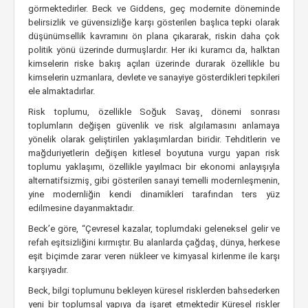
görmektedirler. Beck ve Giddens, geç modernite döneminde
belirsizlik ve güvensizliğe karşı gösterilen başlıca tepki olarak
düşünümsellik kavramını ön plana çıkararak, riskin daha çok
politik yönü üzerinde durmuşlardır. Her iki kuramcı da, halktan
kimselerin riske bakış açıları üzerinde durarak özellikle bu
kimselerin uzmanlara, devlete ve sanayiye gösterdikleri tepkileri
ele almaktadırlar.
Risk toplumu, özellikle Soğuk Savaş¸ dönemi sonrası
toplumların değişen güvenlik ve risk algılamasını anlamaya
yönelik olarak geliştirilen yaklaşımlardan biridir. Tehditlerin ve
mağduriyetlerin değişen kitlesel boyutuna vurgu yapan risk
toplumu yaklaşımı, özellikle yayılmacı bir ekonomi anlayışıyla
alternatifsizmiş¸ gibi gösterilen sanayi temelli modernleşmenin,
yine modernliğin kendi dinamikleri tarafından ters yüz
edilmesine dayanmaktadır.
Beck’e göre, “Çevresel kazalar, toplumdaki geleneksel gelir ve
refah eşitsizliğini kırmıştır. Bu alanlarda çağdaş¸ dünya, herkese
eşit biçimde zarar veren nükleer ve kimyasal kirlenme ile karşı
karşıyadır.
Beck, bilgi toplumunu bekleyen küresel risklerden bahsederken
yeni bir toplumsal yapıya da işaret etmektedir Küresel riskler