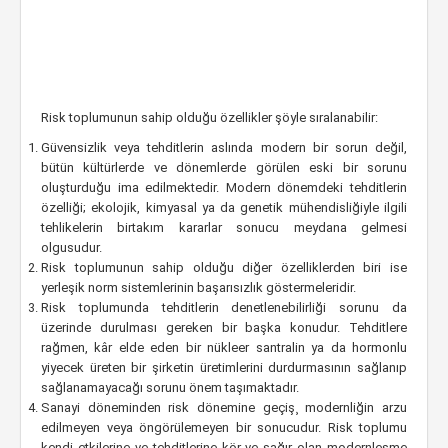
Risk toplumunun sahip olduğu özellikler şöyle sıralanabilir:
Güvensizlik veya tehditlerin aslında modern bir sorun değil,
bütün kültürlerde ve dönemlerde görülen eski bir sorunu
oluşturduğu ima edilmektedir. Modern dönemdeki tehditlerin
özelliği; ekolojik, kimyasal ya da genetik mühendisliğiyle ilgili
tehlikelerin birtakım kararlar sonucu meydana gelmesi
olgusudur.
Risk toplumunun sahip olduğu diğer özelliklerden biri ise
yerleşik norm sistemlerinin başarısızlık göstermeleridir.
Risk toplumunda tehditlerin denetlenebilirliği sorunu da
üzerinde durulması gereken bir başka konudur. Tehditlere
rağmen, kâr elde eden bir nükleer santralin ya da hormonlu
yiyecek üreten bir şirketin üretimlerini durdurmasının sağlanıp
sağlanamayacağı sorunu önem taşımaktadır.
Sanayi döneminden risk dönemine geçiş¸ modernliğin arzu
edilmeyen veya öngörülemeyen bir sonucudur. Risk toplumu
kendi etkilerine ve tehditlerine kör ve sağır olan modernleşme