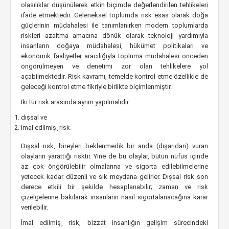
olasılıklar düşünülerek etkin biçimde değerlendirilen tehlikeleri
ifade etmektedir. Geleneksel toplumda risk esas olarak doğa
güçlerinin müdahalesi ile tanımlanırken modern toplumlarda
riskleri azaltma amacına dönük olarak teknoloji yardımıyla
insanların doğaya müdahalesi, hükümet politikaları ve
ekonomik faaliyetler aracılığıyla topluma müdahalesi önceden
öngörülmeyen ve denetimi zor olan tehlikelere yol
açabilmektedir. Risk kavramı, temelde kontrol etme özellikle de
geleceği kontrol etme fikriyle birlikte biçimlenmiştir.
İki tür risk arasında ayrım yapılmalıdır:
dışsal ve
imal edilmiş¸ risk.
Dışsal risk, bireyleri beklenmedik bir anda (dışarıdan) vuran
olayların yarattığı risktir. Yine de bu olaylar, bütün nüfus içinde
az çok öngörülebilir olmalarına ve sigorta edilebilmelerine
yetecek kadar düzenli ve sık meydana gelirler. Dışsal risk son
derece etkili bir şekilde hesaplanabilir; zaman ve risk
çizelgelerine bakılarak insanların nasıl sigortalanacağına karar
verilebilir.
İmal edilmiş¸ risk, bizzat insanlığın gelişim sürecindeki