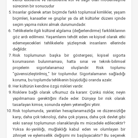
sürecinin bir sonucudur
İnsanlar giderek artan biçimde farklı toplumsal kimlikler, yaşam
biçimleri, kanaatler ve gruplar ya da alt kültürler düzeni içinde
seçim yapma riskini almak durumundadır.
Tehlikelerle ilgili kültürel algılama (değerlendirme) farklılıklarının
göz ardı edilmesi. Yaşamlarını tehdit eden ve kişisel olarak etki
edemeyecekleri tehlikelerle yüzleşmek insanların ellerinde
değildir.
Risk toplumunun başka bir göstergesi, kişisel sigorta
korumasının bulunmaması, hatta sınai ve teknik-bilimsel
projelerin sigortalanamaz oluşlarıdır. Risk toplumu
“güvensizleştirilmiş¸” bir toplumdur. Sigortalamanın sağladığı
koruma, bu toplumda tehlikenin büyüdüğü oranda azalır.
Her kültürün kendine özgü riskleri vardır.
Risklere bağlı olarak ufkumuz da kararır. Çünkü riskler, neyin
yapılmaması gerektiğini ifade eder. Dünyayı bir risk olarak
tasarlayan kimse, sonunda eylem yeteneğini yitirir.
Risk toplumunda, yaratılan hesaplanamazlığa ve düzensizliğe
karşı, daha çok teknoloji, daha çok piyasa, daha çok devlet gibi
eski sanayi toplumunun olanaklarıyla mı mücadele edilecektir?
Yoksa iki-yanlılığı, muğlaklığı kabul eden ve olumlayan bir
zihniyet ve eylemsellik değişimi mi başlayacaktır? Bu seçenek