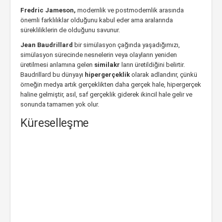
Fredric Jameson,
modernlik ve postmodernlik arasında
önemli farklılıklar olduğunu kabul eder ama aralarında
sürekliliklerin de olduğunu savunur.
Jean Baudrillard
bir simülasyon çağında yaşadığımızı,
simülasyon sürecinde nesnelerin veya olayların yeniden
üretilmesi anlamına gelen
similakr
ların üretildiğini belirtir.
Baudrillard bu dünyayı
hipergerçeklik
olarak adlandırır, çünkü
örneğin medya artık gerçeklikten daha gerçek hale, hipergerçek
haline gelmiştir, asıl, saf gerçeklik giderek ikincil hale gelir ve
sonunda tamamen yok olur.
Küreselleşme