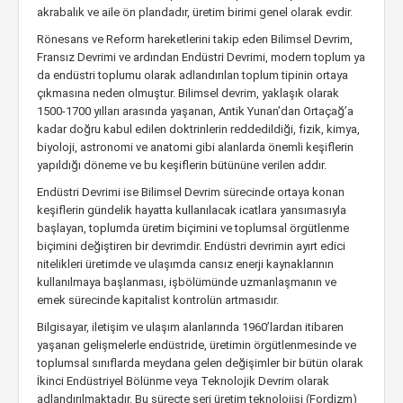
akrabalık ve aile ön plandadır, üretim birimi genel olarak evdir.
Rönesans ve Reform hareketlerini takip eden Bilimsel Devrim,
Fransız Devrimi ve ardından Endüstri Devrimi, modern toplum ya
da endüstri toplumu olarak adlandırılan toplum tipinin ortaya
çıkmasına neden olmuştur. Bilimsel devrim, yaklaşık olarak
1500-1700 yılları arasında yaşanan, Antik Yunan’dan Ortaçağ’a
kadar doğru kabul edilen doktrinlerin reddedildiği, fizik, kimya,
biyoloji, astronomi ve anatomi gibi alanlarda önemli keşiflerin
yapıldığı döneme ve bu keşiflerin bütününe verilen addır.
Endüstri Devrimi ise Bilimsel Devrim sürecinde ortaya konan
keşiflerin gündelik hayatta kullanılacak icatlara yansımasıyla
başlayan, toplumda üretim biçimini ve toplumsal örgütlenme
biçimini değiştiren bir devrimdir. Endüstri devrimin ayırt edici
nitelikleri üretimde ve ulaşımda cansız enerji kaynaklarının
kullanılmaya başlanması, işbölümünde uzmanlaşmanın ve
emek sürecinde kapitalist kontrolün artmasıdır.
Bilgisayar, iletişim ve ulaşım alanlarında 1960’lardan itibaren
yaşanan gelişmelerle endüstride, üretimin örgütlenmesinde ve
toplumsal sınıflarda meydana gelen değişimler bir bütün olarak
İkinci Endüstriyel Bölünme veya Teknolojik Devrim olarak
adlandırılmaktadır. Bu süreçte seri üretim teknolojisi (Fordizm)