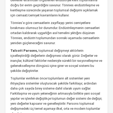
devletler etrafından örgütlenen endüstriyel kent toplumlarına
doğru bir evrim geçirdiğini savunur. Tönnies endüstrileşme ve
kentleşme sürecinde yaşanan toplumsal değişimi açıklamak
için cemaat/cemiyet kavramlarını kullanır.
Tönnies’e göre cemaatlerin zayıflayıp yerini cemiyetlere
bırakması olumsuz bir durumdur. Endüstrileşmenin cemaatleri
ortadan kaldırarak uygarlığın asıl temelini yıktığını düşünen
Tönnies, endüstri toplumundan sonraki aşamada cemaatlerin
yeniden güçleneceğini savunur.
Talcott Parsons,
toplumsal değişmeyi aktörlerin
içselleştirdiği değerlerin değişmesi olarak görür. Değerler ve
inançlar, kültürel faktörler nedeniyle sürekli bir rasyonelleşme ve
gelenekselleşme döngüsü içine girer ve sosyal sistemi bu
şekilde değiştirirler.
Toplumlar evrilirken önce toplumların alt sistemleri yeni
ihtiyaçlara sistemler oluşturacak şekilde farklılaşır, ardından
daha çok sayıda birey sisteme dahil olarak uyum sağlar.
Farklılaşma ve uyum yeteneğinin artmasıyla birlikte yani sosyal
yapılar ve işlevler değiştikçe toplumun değer sistemi de değişir,
yeni değerler kapsanır ve genelleştirilir. Parsons toplumsal
değişmedeki üç temel aşamayı ilkel, orta ve modern toplumlar