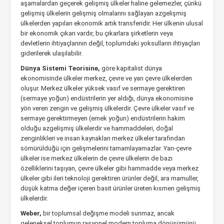
aşamalardan geçerek gelişmiş ülkeler haline gelemezler, çünkü
gelişmiş ülkelerin gelişmiş olmalarını sağlayan azgelişmiş
ülkelerden yapılan ekonomik artık transferidir. Her ülkenin ulusal
bir ekonomik çıkarı vardır, bu çıkarlara şirketlerin veya
devletlerin ihtiyaçlarının değil, toplumdaki yoksulların ihtiyaçları
giderilerek ulaşılabilir.
Dünya Sistemi Teorisine,
göre kapitalist dünya
ekonomisinde ülkeler merkez, çevre ve yarı çevre ülkelerden
oluşur. Merkez ülkeler yüksek vasıf ve sermaye gerektiren
(sermaye yoğun) endüstrilerin yer aldığı, dünya ekonomisine
yön veren zengin ve gelişmiş ülkelerdir. Çevre ülkeler vasıf ve
sermaye gerektirmeyen (emek yoğun) endüstrilerin hakim
olduğu azgelişmiş ülkelerdir ve hammaddeleri, doğal
zenginlikleri ve insan kaynakları merkez ülkeler tarafından
sömürüldüğü için gelişmelerini tamamlayamazlar. Yarı-çevre
ülkeler ise merkez ülkelerin de çevre ülkelerin de bazı
özelliklerini taşıyan, çevre ülkeler gibi hammadde veya merkez
ülkeler gibi ileri teknoloji gerektiren ürünler değil, ara mamuller,
düşük katma değer içeren basit ürünler üreten kısmen gelişmiş
ülkelerdir.
Weber,
bir toplumsal değişme modeli sunmaz, ancak
geleneksel toplumun rasyonel modern topluma dönüşümünü