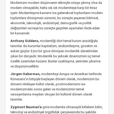
Modernizm modern düşüncenin etkisiyle ortaya çıkmış olsa da
modern olmayabilir, hatta sık sık moderniteye karşı bir itiraz
içerir. Modernleşme kavramı ise geleneksel toplumların modern
toplumlara dönüşmesi sürecini, bu süreçte yaşanan bilimsel,
ekonomik, teknolojik, endüstriyel, demografik ve politik
değişimleri ve/veya bu süreçte geçirilen aşamaları ifade eden
bir kavramdır.
Anthony Giddens,
modernliği dört temel kurum aracılığıyla
tanımlar. Bu kurumlar kapitalizm, endüstrileşme, gözetim ve
askeri güçtür. Ezici bir güce dönüşen modernlik denetimden
çıkan bir dünyadır. Modernlik bu yüksek dinamizmini üç temel
özellik üzerinden kazanır. Bunlar uzaklaşma, yerinden çıkarma
ve düşünümselliktir.
Jürgen Habermas,
moderniteyi Avrupa ve Amerikan tarihinde
Rönesans’ın bitişiyle başlayan dönem olarak, modernizmi bu
dönemi niteleyen kültür olarak, postmodernizmi ise
modernizmden sonra gelen ve modernizmin temel
varsayımlarına meydan okuyan bir kültürel dönem olarak
tanımlar.
Zygmunt Bauman’a
göre modernite olmasaydı kitlelerin bilim,
teknoloji ve endüstriyel örgütlülük çerçevesinde bu şekilde