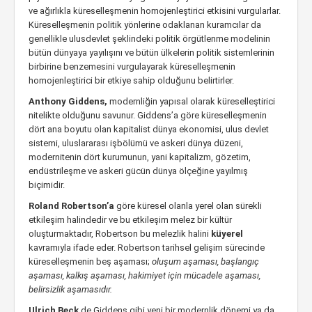
ve ağırlıkla küreselleşmenin homojenleştirici etkisini vurgularlar.
Küreselleşmenin politik yönlerine odaklanan kuramcılar da
genellikle ulusdevlet şeklindeki politik örgütlenme modelinin
bütün dünyaya yayılışını ve bütün ülkelerin politik sistemlerinin
birbirine benzemesini vurgulayarak küreselleşmenin
homojenleştirici bir etkiye sahip olduğunu belirtirler.
Anthony Giddens,
modernliğin yapısal olarak küreselleştirici
nitelikte olduğunu savunur. Giddens’a göre küreselleşmenin
dört ana boyutu olan kapitalist dünya ekonomisi, ulus devlet
sistemi, uluslararası işbölümü ve askeri dünya düzeni,
modernitenin dört kurumunun, yani kapitalizm, gözetim,
endüstrileşme ve askeri gücün dünya ölçeğine yayılmış
biçimidir.
Roland Robertson’a
göre küresel olanla yerel olan sürekli
etkileşim halindedir ve bu etkileşim melez bir kültür
oluşturmaktadır, Robertson bu melezlik halini
küyerel
kavramıyla ifade eder. Robertson tarihsel gelişim sürecinde
küreselleşmenin beş aşaması;
oluşum aşaması, başlangıç
aşaması, kalkış aşaması, hakimiyet için mücadele aşaması,
belirsizlik aşamasıdır.
Ulrich Beck
de Giddens gibi yeni bir modernlik dönemi ya da