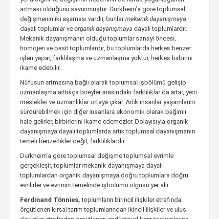
artması olduğunu savunmuştur. Durkheim’a göre toplumsal
değişmenin iki aşaması vardır, bunlar
mekanik dayanışmaya
dayalı toplumlar ve
organik dayanışmaya
dayalı toplumlardır.
Mekanik dayanışmanın olduğu toplumlar sanayi öncesi,
homojen ve basit toplumlardır, bu toplumlarda herkes benzer
işleri yapar, farklılaşma ve uzmanlaşma yoktur, herkes birbirini
ikame edebilir.
Nüfusun artmasına bağlı olarak toplumsal işbölümü gelişip
uzmanlaşma arttıkça bireyler arasındaki farklılıklar da artar, yeni
meslekler ve uzmanlıklar ortaya çıkar. Artık insanlar yaşamlarını
sürdürebilmek için diğer insanlara ekonomik olarak bağımlı
hale gelirler, birbirlerini ikame edemezler. Dolayısıyla organik
dayanışmaya dayalı toplumlarda artık toplumsal dayanışmanın
temeli benzerlikler değil, farklılıklardır.
Durkheim’a göre toplumsal değişme toplumsal evrimle
gerçekleşir, toplumlar mekanik dayanışmaya dayalı
toplumlardan organik dayanışmaya doğru toplumlara doğru
evrilirler ve evrimin temelinde işbölümü olgusu yer alır.
Ferdinand Tönnies,
toplumların birincil ilişkiler etrafında
örgütlenen kırsal tarım toplumlarından ikincil ilişkiler ve ulus