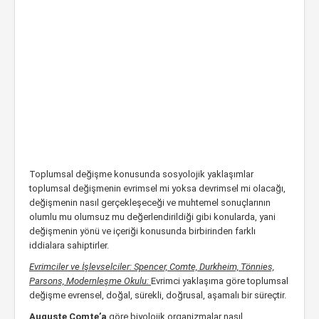
Toplumsal değişme konusunda sosyolojik yaklaşımlar
toplumsal değişmenin evrimsel mi yoksa devrimsel mi olacağı,
değişmenin nasıl gerçekleşeceği ve muhtemel sonuçlarının
olumlu mu olumsuz mu değerlendirildiği gibi konularda, yani
değişmenin yönü ve içeriği konusunda birbirinden farklı
iddialara sahiptirler.
Evrimciler ve İşlevselciler: Spencer, Comte, Durkheim, Tönnies,
Parsons, Modernleşme Okulu:
Evrimci yaklaşıma göre toplumsal
değişme evrensel, doğal, sürekli, doğrusal, aşamalı bir süreçtir.
Auguste Comte’a
göre biyolojik organizmalar nasıl