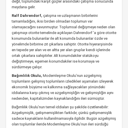
değil, toplumdaki karşıt güçler arasındaki çatışma sonucunda
meydana gelir.
Ralf Dahrendorf,
çatışma ve uzlaşmanın birbirlerini
tamamladığını, ikisi birden olmadan toplumun var
olamayacağını savunmuştur. Toplumsal değişmeye neden olan
çatışmayı otorite temelinde açıklayan Dahrendorf ’a göre otorite
konumunda bulunanlar ile alt konumda bulunanlar özde ve
yönelimde birbirine zıt çıkarlara sahiptir. Otorite hiyerarşisinde
en tepede yer alan ve en altta yer alan gruplar kendi içlerinde
ortak çıkarlara sahiptirler. Alt konumdakiler statükoyu
değiştirmeye, egemen konumdakiler ise korumaya ve
sürdürmeye çalışır.
Bağımlılık Okulu,
Modernleşme Okulu’nun azgelişmiş
toplumların gelişmiş toplumların izledikleri aşamaları izleyerek
ekonomik büyüme ve kalkınma sağlayacakları yönündeki
iddialarına karşı çıkmış ve azgelişmişliğin ve gelişmişliğin aynı
nedenden, kapitalizmden kaynaklandığını ileri sürmüştür.
Bağımlılık Okulu’nun temel iddiaları şu şekilde özetlenebilir:
Azgelişmişlik, gelişmemişlikten farklıdır, çünkü gelişmemişlik
sadece kaynakların kullanılmamasıyla ilgilidir. Bugün azgelişmiş
olan toplumlar ileride Modernleşme Okulu’nun ileri sürdüğü