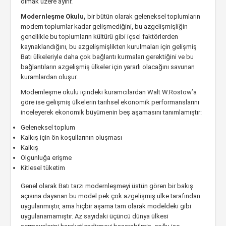
olmak üzere ayırır.
Modernleşme Okulu,
bir bütün olarak geleneksel toplumların
modern toplumlar kadar gelişmediğini, bu azgelişmişliğin
genellikle bu toplumların kültürü gibi içsel faktörlerden
kaynaklandığını, bu azgelişmişlikten kurulmaları için gelişmiş
Batı ülkeleriyle daha çok bağlantı kurmaları gerektiğini ve bu
bağlantıların azgelişmiş ülkeler için yararlı olacağını savunan
kuramlardan oluşur.
Modernleşme okulu içindeki kuramcılardan Walt W.Rostow’a
göre ise gelişmiş ülkelerin tarihsel ekonomik performanslarını
inceleyerek ekonomik büyümenin beş aşamasını tanımlamıştır:
Geleneksel toplum
Kalkış için ön koşullarının oluşması
Kalkış
Olgunluğa erişme
Kitlesel tüketim
Genel olarak Batı tarzı modernleşmeyi üstün gören bir bakış
açısına dayanan bu model pek çok azgelişmiş ülke tarafından
uygulanmıştır, ama hiçbir aşama tam olarak modeldeki gibi
uygulanamamıştır. Az sayıdaki üçüncü dünya ülkesi