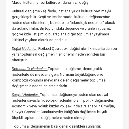
Maddi kültür manevi kültürden daha hızlı değişir.
Kültürel değişme keşiflerle, icatlarla ya da kültürel yayılmayla
gerçekleşebilir. Keşif ve icatlar maddi kültürün değişmesine
neden olan etkenlerdir, bu nedenle “teknolojik nedenler” olarak
da adlandırılırlar. Bir toplumdaki düşünce ve ürünlerin ticaret,
göç ve kitle iletişimi gibi araçlarla diğer toplumlar yayılması
kültürel yayılma olarak adlandırılır.
Doğal Nedenler:
Fiziksel Çevredeki değişimler ilk insanlardan bu
yana toplumsal değişmenin en önemli nedenlerinden biri
olmuştur.
Demografik Nedenler:
Toplumsal değişme, demografik
nedenlerle de meydana gelir. Nüfusun büyüklüğünde ve
kompozisyonunda meydana gelen değişmeler toplumsal
değişmenin nedenleri arasındadır.
Sosyal Nedenler:
Toplumsal değişmeye neden olan sosyal
nedenler savaşlar, ideolojik nedenler, planlı politik değişmeler,
ekonomik veya politik krizler vb. şeklinde sıralanabilir. Örneğin,
Sovyet Sosyalist Cumhuriyetler Birliği’nin dağılması büyük
ölçekli toplumsal değişmelere neden olmuştur.
Toplumsal değişmenin bazı genel özellikleri şunlardır: