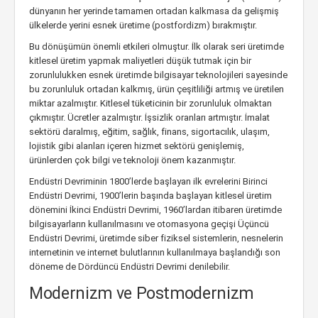
dünyanın her yerinde tamamen ortadan kalkmasa da gelişmiş
ülkelerde yerini esnek üretime (postfordizm) bırakmıştır.
Bu dönüşümün önemli etkileri olmuştur. İlk olarak seri üretimde
kitlesel üretim yapmak maliyetleri düşük tutmak için bir
zorunlulukken esnek üretimde bilgisayar teknolojileri sayesinde
bu zorunluluk ortadan kalkmış, ürün çeşitliliği artmış ve üretilen
miktar azalmıştır. Kitlesel tüketicinin bir zorunluluk olmaktan
çıkmıştır. Ücretler azalmıştır. İşsizlik oranları artmıştır. İmalat
sektörü daralmış, eğitim, sağlık, finans, sigortacılık, ulaşım,
lojistik gibi alanları içeren hizmet sektörü genişlemiş,
ürünlerden çok bilgi ve teknoloji önem kazanmıştır.
Endüstri Devriminin 1800’lerde başlayan ilk evrelerini Birinci
Endüstri Devrimi, 1900’lerin başında başlayan kitlesel üretim
dönemini İkinci Endüstri Devrimi, 1960’lardan itibaren üretimde
bilgisayarların kullanılmasını ve otomasyona geçişi Üçüncü
Endüstri Devrimi, üretimde siber fiziksel sistemlerin, nesnelerin
internetinin ve internet bulutlarının kullanılmaya başlandığı son
döneme de Dördüncü Endüstri Devrimi denilebilir.
Modernizm ve Postmodernizm