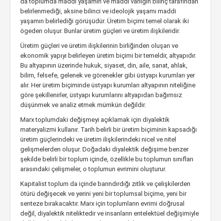
da toplumda maddi yaşamın ve maddi varlığın bilinç tarafından
belirlenmediği, aksine bilinci ve ideolojik yaşamı maddi
yaşamın belirlediği görüşüdür. Üretim biçimi temel olarak iki
ögeden oluşur. Bunlar üretim güçleri ve üretim ilişkileridir.
Üretim güçleri ve üretim ilişkilerinin birliğinden oluşan ve
ekonomik yapıyı belirleyen üretim biçimi bir temeldir, altyapıdır.
Bu altyapının üzerinde hukuk, siyaset, din, aile, sanat, ahlak,
bilim, felsefe, gelenek ve görenekler gibi üstyapı kurumları yer
alır. Her üretim biçiminde üstyapı kurumları altyapının niteliğine
göre şekillenirler, üstyapı kurumlarını altyapıdan bağımsız
düşünmek ve analiz etmek mümkün değildir.
Marx toplumdaki değişmeyi açıklamak için diyalektik
materyalizmi kullanır. Tarih belirli bir üretim biçiminin kapsadığı
üretim güçlerindeki ve üretim ilişkilerindeki nicel ve nitel
gelişmelerden oluşur. Doğadaki diyalektik değişime benzer
şekilde belirli bir toplum içinde, özellikle bu toplumun sınıfları
arasındaki çelişmeler, o toplumun evrimini oluşturur.
Kapitalist toplum da içinde barındırdığı zıtlık ve çelişkilerden
ötürü değişecek ve yerini yeni bir toplumsal biçime, yeni bir
senteze bırakacaktır. Marx için toplumların evrimi doğrusal
değil, diyalektik niteliktedir ve insanların entelektüel değişimiyle