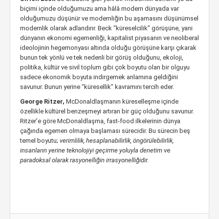
biçimi içinde olduğumuzu ama hâlâ modern dünyada var
olduğumuzu düşünür ve modernliğin bu aşamasını düşünümsel
modernlik olarak adlandırır. Beck “küreselcilik” görüşüne, yani
dünyanın ekonomi egemenliği, kapitalist piyasanın ve neoliberal
ideolojinin hegemonyası altında olduğu görüşüne karşı çıkarak
bunun tek yönlü ve tek nedenli bir görüş olduğunu, ekoloji,
politika, kültür ve sivil toplum gibi çok boyutu olan bir olguyu
sadece ekonomik boyuta indirgemek anlamına geldiğini
savunur. Bunun yerine “küresellik” kavramını tercih eder.
George Ritzer,
McDonaldlaşmanın küreselleşme içinde
özellikle kültürel benzeşmeyi artıran bir güç olduğunu savunur.
Ritzer’e göre McDonaldlaşma, fast-food ilkelerinin dünya
çağında egemen olmaya başlaması sürecidir. Bu sürecin beş
temel boyutu;
verimlilik, hesaplanabilirlik, öngörülebilirlik,
insanların yerine teknolojiyi geçirme yoluyla denetim
ve
paradoksal olarak rasyonelliğin irrasyonelliğidir.