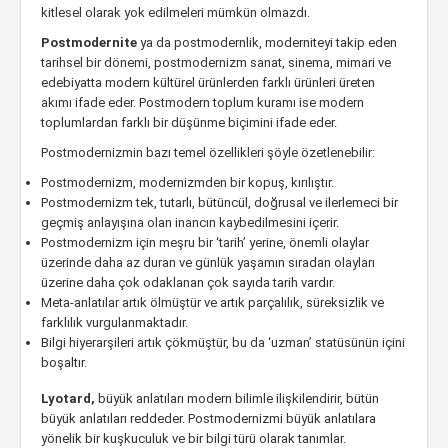
kitlesel olarak yok edilmeleri mümkün olmazdı.
Postmodernite
ya da postmodernlik, moderniteyi takip eden
tarihsel bir dönemi, postmodernizm sanat, sinema, mimari ve
edebiyatta modern kültürel ürünlerden farklı ürünleri üreten
akımı ifade eder. Postmodern toplum kuramı ise modern
toplumlardan farklı bir düşünme biçimini ifade eder.
Postmodernizmin bazı temel özellikleri şöyle özetlenebilir:
Postmodernizm, modernizmden bir kopuş, kırılıştır.
Postmodernizm tek, tutarlı, bütüncül, doğrusal ve ilerlemeci bir
geçmiş anlayışına olan inancın kaybedilmesini içerir.
Postmodernizm için meşru bir ‘tarih’ yerine, önemli olaylar
üzerinde daha az duran ve günlük yaşamın sıradan olayları
üzerine daha çok odaklanan çok sayıda tarih vardır.
Meta-anlatılar artık ölmüştür ve artık parçalılık, süreksizlik ve
farklılık vurgulanmaktadır.
Bilgi hiyerarşileri artık çökmüştür, bu da ‘uzman’ statüsünün içini
boşaltır.
Lyotard,
büyük anlatıları modern bilimle ilişkilendirir, bütün
büyük anlatıları reddeder. Postmodernizmi büyük anlatılara
yönelik bir kuşkuculuk ve bir bilgi türü olarak tanımlar.