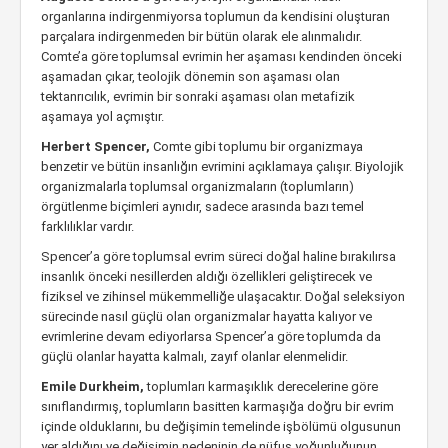
organlarına indirgenmiyorsa toplumun da kendisini oluşturan
parçalara indirgenmeden bir bütün olarak ele alınmalıdır.
Comte’a göre toplumsal evrimin her aşaması kendinden önceki
aşamadan çıkar, teolojik dönemin son aşaması olan
tektanrıcılık, evrimin bir sonraki aşaması olan metafizik
aşamaya yol açmıştır.
Herbert Spencer,
Comte gibi toplumu bir organizmaya
benzetir ve bütün insanlığın evrimini açıklamaya çalışır. Biyolojik
organizmalarla toplumsal organizmaların (toplumların)
örgütlenme biçimleri aynıdır, sadece arasında bazı temel
farklılıklar vardır.
Spencer’a göre toplumsal evrim süreci doğal haline bırakılırsa
insanlık önceki nesillerden aldığı özellikleri geliştirecek ve
fiziksel ve zihinsel mükemmelliğe ulaşacaktır. Doğal seleksiyon
sürecinde nasıl güçlü olan organizmalar hayatta kalıyor ve
evrimlerine devam ediyorlarsa Spencer’a göre toplumda da
güçlü olanlar hayatta kalmalı, zayıf olanlar elenmelidir.
Emile Durkheim,
toplumları karmaşıklık derecelerine göre
sınıflandırmış, toplumların basitten karmaşığa doğru bir evrim
içinde olduklarını, bu değişimin temelinde işbölümü olgusunun
yer aldığını ve değişimin nedeninin de nüfus yoğunluğunun