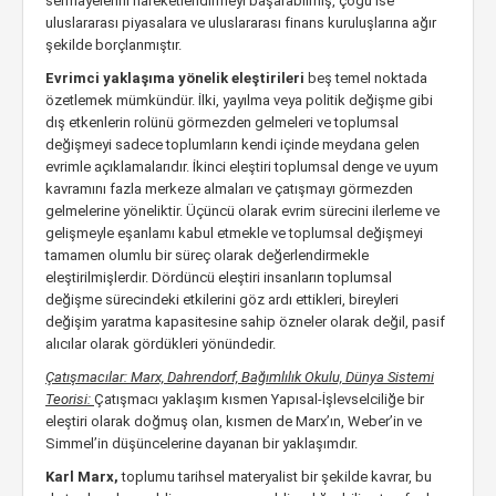
sermayelerini hareketlendirmeyi başarabilmiş, çoğu ise
uluslararası piyasalara ve uluslararası finans kuruluşlarına ağır
şekilde borçlanmıştır.
Evrimci yaklaşıma yönelik eleştirileri
beş temel noktada
özetlemek mümkündür. İlki, yayılma veya politik değişme gibi
dış etkenlerin rolünü görmezden gelmeleri ve toplumsal
değişmeyi sadece toplumların kendi içinde meydana gelen
evrimle açıklamalarıdır. İkinci eleştiri toplumsal denge ve uyum
kavramını fazla merkeze almaları ve çatışmayı görmezden
gelmelerine yöneliktir. Üçüncü olarak evrim sürecini ilerleme ve
gelişmeyle eşanlamı kabul etmekle ve toplumsal değişmeyi
tamamen olumlu bir süreç olarak değerlendirmekle
eleştirilmişlerdir. Dördüncü eleştiri insanların toplumsal
değişme sürecindeki etkilerini göz ardı ettikleri, bireyleri
değişim yaratma kapasitesine sahip özneler olarak değil, pasif
alıcılar olarak gördükleri yönündedir.
Çatışmacılar: Marx, Dahrendorf, Bağımlılık Okulu, Dünya Sistemi
Teorisi:
Çatışmacı yaklaşım kısmen Yapısal-İşlevselciliğe bir
eleştiri olarak doğmuş olan, kısmen de Marx’ın, Weber’in ve
Simmel’in düşüncelerine dayanan bir yaklaşımdır.
Karl Marx,
toplumu tarihsel materyalist bir şekilde kavrar, bu