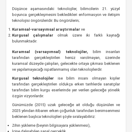
Düşünce aşamasındaki teknolojiler, bilimcilerin 21. yüzyıl
boyunca gerçekleşmesini bekledikleri enformasyon ve iletişim
teknolojisi öngörüleridir. Bu öngörülerin;
Kuramsal-varsayımsal araştırmalar
ve
Kurgusal çalışmalar
olmak üzere iki farklı kaynağı
bulunmaktadır.
Kuramsal (varsayımsal) teknolojiler,
bilim insanları
tarafından gerçekleştirilen henüz varolmayan, üzerinde
kuramsal düzeyde çalışılan, gelecekte ortaya çıkması beklenen
ve yapılamayacağı ispatlanmamış olan teknolojilerdir.
Kurgusal teknolojiler
ise bilim insanı olmayan kişiler
tarafından gerçekleştirilen oldukça erken tarihlerde sanatçılar
tarafından bilim kurgu eserlerinde yer verilen geleceğe yönelik
özgün vizyonlardır.
Günümüzde (2015) uzak geleceğe ait olduğu düşünülen ve
2025 yılından itibaren erken çoğunluk tarafından benimsenmesi
beklenen başlıca teknolojileri şöyle sıralayabiliriz:
Zihin yükleme (beynin bilgisayara yüklenmesi),
İçine dalınabilen sanal gerçeklik,