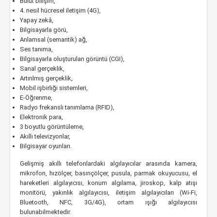
Bulut bilişim,
4. nesil hücresel iletişim (4G),
Yapay zekâ,
Bilgisayarla görü,
Anlamsal (semantik) ağ,
Ses tanıma,
Bilgisayarla oluşturulan görüntü (CGI),
Sanal gerçeklik,
Artırılmış gerçeklik,
Mobil işbirliği sistemleri,
E-Öğrenme,
Radyo frekanslı tanımlama (RFID),
Elektronik para,
3 boyutlu görüntüleme,
Akıllı televizyonlar,
Bilgisayar oyunları.
Gelişmiş akıllı telefonlardaki algılayıcılar arasında kamera,
mikrofon, hızölçer, basınçölçer, pusula, parmak okuyucusu, el
hareketleri algılayıcısı, konum algılama, jiroskop, kalp atışı
monitörü, yakınlık algılayıcısı, iletişim algılayıcıları (Wi-Fi,
Bluetooth, NFC, 3G/4G), ortam ışığı algılayıcısı
bulunabilmektedir.