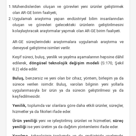
Mühendislerden oluşan ve görevleri yeni ürünler geliştirmek
olan AR-GE birim faaliyeti,
Uygulamalı araştırma yapan endüstriyel bilim insanlarından
oluşan ve görevleri gelecekteki ürünlerin geliştirilmesini
kolaylaştıracak araştırmalar yapmak olan AR-GE birim faaliyeti.
AR-GE süreçlerindeki araştırmalara uygulamalı araştırma ve
deneysel geliştirme isimleri verilir.
Keşif süreci, buluş, yenilik ve yayılma aşamalarının hepsine dâhil
edilerek,
döngüsel teknolojik değişim modeli
(S:170, Şekil
8.2) elde edilir.
Buluş,
benzersiz ve yeni olan bir cihaz, yöntem, birleşim ya da
sürece verilen isimdir. Buluş, varolan bilginin yeni yollarla
uygulanmasıyla bir ürün ya da sürecin geliştirilmesi ya da
keşfedilmesidir.
Yenilik,
toplumda var olanlara göre daha etkili ürünler, süreçler,
hizmetler ya da fikirleri ifade eder.
Ürün yeniliği
yeni ve iyileştirilmiş ürünleri ve hizmetleri;
süreç
yeniliği
ise yeni üretim ya da dağıtım yöntemlerini ifade eder.
Yayılma,
teknolojinin toplumda ya da endüstride yayılımıdır.