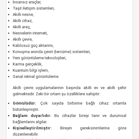
İnsansız araçlar,
Taşıt iletişim sistemleri,
Akıllı nesne,
Akıllı cihaz,
Akıllı araç,
Nesnelerin interneti,
Akıllı çevre,
Kablosuz güç aktarımı,
Konuşma anında çeviri (tercüme) sistemleri,
Yeni görüntüleme teknolojileri,
Karma gerçeklik,
Kuantum bilgi işlem,
Sanal retinal görüntüleme.
Akıllı çevre uygulamalarının başında akıllı ev ve akıllı şehir
gelmektedir. Zeki bir ortam şu özelliklere sahiptir:
Gömülüdür:
Çok sayıda birbirine bağlı cihaz ortamla
bütünleşmiştir.
Bağlam duyarlıdır:
Bu cihazlar bireyi tanır ve durumsal
bağlamlarını algılar.
Kişiselleştirilmiştir:
Bireyin gereksinimlerine göre
düzenlenebilir.