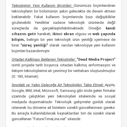
Teknolojinin Yeni Kullanım Biçimleri:
Günümüzü biçimlendiren
teknolojilerin bir bölümünün yakın gelecekte de devam etmesi
beklenebilir. Fakat kullanım biçimlerinde bazı değişiklikler
gözlenebilir. Yenilikler sadece teknolojik ürünlerde değil
süreçlerde de gerçekleştirilebilmektedir. Örneğin
kendi
cihazını getir
hareketi,
ikinci ekran
olgusu ve
web çapında
bilişim,
belirgin bir yeni teknolojik ürün yeniliği içermese de
birer
“süreç yeniliği”
olarak varolan teknolojiye yeni kullanım
biçimleri kazandırmıştır.
Ortadan Kalkması Beklenen Teknolojiler:
“Dead Media Project”
isimli projede tarih boyunca ortadan kalkmış enformasyon ve
iletişim teknolojilerine ait çevrimiçi bir veritabanı oluşturulmuştur
(S: 183, İnternet).
Sınırdaki ve Yakın Geleceğe Ait Teknolojileri Takip
Etmek:
Apple,
Google, IBM, Intel, Microsoft, Samsung gibi önde gelen firmalar
üzerinde çalıştıkları yeni teknolojileri sitelerinde ve sosyal
medyada duyurmaktadır. Teknolojik gelişmeler günlük olarak
izlenerek bu döneme ait listelerin sürekli güncellenmesi gerekir.
Bu amaçla kullanılabilecek kaynaklardan biri de sürekli olarak
güncellenen “FutureTimeLine.net” sitesidir.