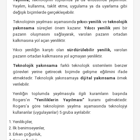
Yayılım, kullanma, taklit etme, uygulama ya da uyarlama gibi
değişik biçimlerde gerçekleşebilir.
Teknolojinin yayılması aşamasında
yıkıcı yenilik
ve
teknolojik
yakınsama
süreçleri önem kazanır.
Yıkıcı yenilik
yeni bir
pazarın oluşmasını sağlayarak, varolan pazarın ortadan
kalkmasına yol açan yeniliktir.
Yıkıcı yeniliğin karşıtı olan
sürdürülebilir yenilik,
varolan
pazarın ortadan kalkmasına yol açmayan yeniliktir.
Teknolojik yakınsama
farklı teknolojik sistemlerin benzer
görevleri yerine getirecek biçimde gelişme eğilimini ifade
etmektedir. Teknolojik yakınsamaya
dijital yakınsama
örnek
verilebilir.
Yeniliğin toplumda yayılmasıyla ilgili kuramların başında
Rogers’ın
“Yeniliklerin Yayılması”
kuramı gelmektedir.
Rogers’a göre teknolojinin yayılma aşamasında teknolojiyi
kullananlar (uygulayanlar) 5 gruba ayrılabilir:
Yenilikçiler,
İlk benimseyenler,
Erken çoğunluk,