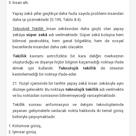
İnsan altı.
Yapay zekâ yıllar geçtikçe daha fazla sayıda problemi insandan
daha iyi çözmektedir (S:195, Tablo 8.4).
Teknolojik Tekillik:
İnsan zekâsından daha güçlü olan yapay
zekâya
süper zekâ
adı verilmektedir. Süper zekâ kolayca hem
bilimsel yaratıcılıkta, hem genel bilgelikte, hem de sosyal
becerilerde insandan daha zeki olacaktır.
Tekillik
kavramı astrofizikte bir kara deliğin merkezinin
oluşturduğu ve dışarıya hiçbir bilginin kaçamadığı noktayı ifade
etmek için kullanılır.
Teknolojik tekillik
de ötesinin
kestirilemediği bir noktayı ifade eder.
21. Yüzyıl içerisinde bir tarihte yapay zekâ insan zekâsıyla aynı
düzeye gelecektir. Bu noktaya
teknolojik tekillik
adı verilmekte
ve bu noktadan sonrasının bilinemeyeceği varsayılmaktadır.
Tekillik sonrası enformasyon ve iletişim teknolojilerinde
yaşanan gelişmelerle varılacak nokta hakkında iki temel görüş
birbiriyle çarpışmaktadır:
Kötümser görüş,
İyimser görüş.