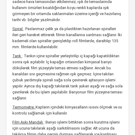
sadece hava temasından etkilenmez; ışık ile temaslarında
kullanım ömürleri kısaldığından koyu renkli kaplarda ışık
görmeyen bir ortamda saklanmaları üzerine içeriği ve hazırlanış
tarihi vb. bilgiler yazılmalıdır.
Spiral
: Paslanmaz çelik ya da plastikten hazırlanan spiralleri
ileri geri hareket ettirerek filmin kanallarına sarılması sağlanır. İki
kademeli olan spiraller genişletilip roll filmlerde, daraltılıp 135
mm. filmlerde kullanılabilir.
Tank
: Tankın içine spiraller yerleştirilip iç kapağı kapatıldıktan
sonra ışık açılabilir. İç kapağın ortasından kimyasal banyo
dökülerek film yüzeyiyle temas etmesi sağlanır. Ancak bu
kanaldan sıvı geçmesine rağmen ışık geçmez. İçine takılan
çubuk yardımıyla spirali sağa sola çevirerek ajitasyon işlemi
yapılır. Ayrıca dış kapağı takılarak tank yukarı aşağı ve sağa sola
çevrilerek de bu işlem yapılabilir. Banyonun film yüzeyine teması
sağlanır.
Termometre:
Kapların içindeki kimyasalların ısısını ölçmek ve ısı
kontrolü sağlamak için kullanılır.
Film Askı Mandalı
: Banyo işlemi bittikten sonra kurutma işlemi
için ucuna takılarak aşağı sarkıtılmasını sağlar. Alt ucuna da
takılırsa filmin daha gergin durması sağlanarak içe kıvrılması