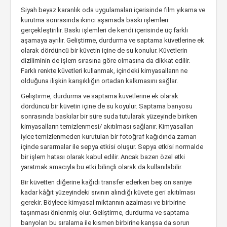
Siyah beyaz karanlık oda uygulamaları içerisinde film yıkama ve
kurutma sonrasında ikinci aşamada baskı işlemleri
gerçekleştirilir. Baskı işlemleri de kendi içerisinde üç farklı
aşamaya ayrılır. Geliştirme, durdurma ve saptama küvetlerine ek
olarak dördüncü bir küvetin içine de su konulur. Küvetlerin
diziliminin de işlem sırasına göre olmasına da dikkat edilir.
Farklı renkte küvetleri kullanmak, içindeki kimyasalların ne
olduğuna ilişkin karışıklığın ortadan kalkmasını sağlar.
Geliştirme, durdurma ve saptama küvetlerine ek olarak
dördüncü bir küvetin içine de su koyulur. Saptama banyosu
sonrasında baskılar bir süre suda tutularak yüzeyinde biriken
kimyasalların temizlenmesi/ akıtılması sağlanır. Kimyasalları
iyice temizlenmeden kurutulan bir fotoğraf kağıdında zaman
içinde sararmalar ile sepya etkisi oluşur. Sepya etkisi normalde
bir işlem hatası olarak kabul edilir. Ancak bazen özel etki
yaratmak amacıyla bu etki bilinçli olarak da kullanılabilir.
Bir küvetten diğerine kağıdı transfer ederken beş on saniye
kadar kâğıt yüzeyindeki sıvının alındığı küvete geri akıtılması
gerekir. Böylece kimyasal miktarının azalması ve birbirine
taşınması önlenmiş olur. Geliştirme, durdurma ve saptama
banyoları bu sıralama ile kısmen birbirine karışsa da sorun