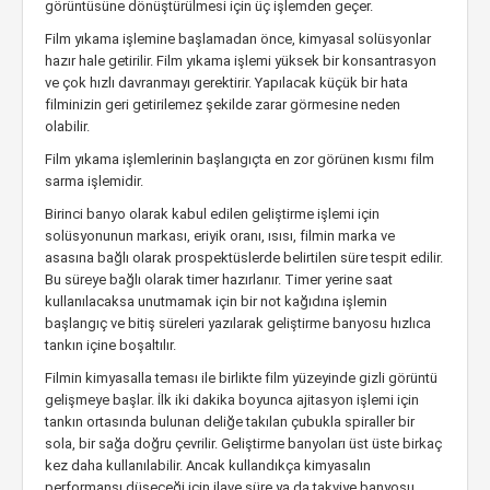
görüntüsüne dönüştürülmesi için üç işlemden geçer.
Film yıkama işlemine başlamadan önce, kimyasal solüsyonlar
hazır hale getirilir. Film yıkama işlemi yüksek bir konsantrasyon
ve çok hızlı davranmayı gerektirir. Yapılacak küçük bir hata
filminizin geri getirilemez şekilde zarar görmesine neden
olabilir.
Film yıkama işlemlerinin başlangıçta en zor görünen kısmı film
sarma işlemidir.
Birinci banyo olarak kabul edilen geliştirme işlemi için
solüsyonunun markası, eriyik oranı, ısısı, filmin marka ve
asasına bağlı olarak prospektüslerde belirtilen süre tespit edilir.
Bu süreye bağlı olarak timer hazırlanır. Timer yerine saat
kullanılacaksa unutmamak için bir not kağıdına işlemin
başlangıç ve bitiş süreleri yazılarak geliştirme banyosu hızlıca
tankın içine boşaltılır.
Filmin kimyasalla teması ile birlikte film yüzeyinde gizli görüntü
gelişmeye başlar. İlk iki dakika boyunca ajitasyon işlemi için
tankın ortasında bulunan deliğe takılan çubukla spiraller bir
sola, bir sağa doğru çevrilir. Geliştirme banyoları üst üste birkaç
kez daha kullanılabilir. Ancak kullandıkça kimyasalın
performansı düşeceği için ilave süre ya da takviye banyosu