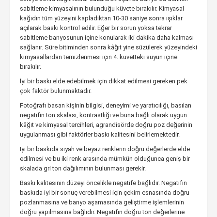
sabitleme kimyasalının bulunduğu küvete bırakılır. Kimyasal
kağıdın tüm yüzeyini kapladıktan 10-30 saniye sonra ışıklar
açılarak baskı kontrol edilir. Eğer bir sorun yoksa tekrar
sabitleme banyosunun içine konularak iki dakika daha kalması
sağlanır. Süre bitiminden sonra kâğıt yine süzülerek yüzeyindeki
kimyasallardan temizlenmesi için 4. küvetteki suyun içine
bırakılır.
İyi bir baskı elde edebilmek için dikkat edilmesi gereken pek
çok faktör bulunmaktadır.
Fotoğrafı basan kişinin bilgisi, deneyimi ve yaratıcılığı, basılan
negatifin ton skalası, kontrastlığı ve buna bağlı olarak uygun
kâğıt ve kimyasal tercihleri, agrandisörde doğru poz değerinin
uygulanması gibi faktörler baskı kalitesini belirlemektedir.
İyi bir baskıda siyah ve beyaz renklerin doğru değerlerde elde
edilmesi ve bu iki renk arasında mümkün olduğunca geniş bir
skalada gri ton dağılımının bulunması gerekir.
Baskı kalitesinin düzeyi öncelikle negatife bağlıdır. Negatifin
baskıda iyi bir sonuç verebilmesi için çekim esnasında doğru
pozlanmasına ve banyo aşamasında geliştirme işlemlerinin
doğru yapılmasına bağlıdır. Negatifin doğru ton değerlerine