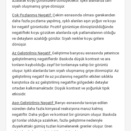
azalarak koyu görüntülere dönüşecektir. Işıklı alanlarda tam
siyah oluşmamış griye dönüşür.
Çok Pozlanmış Negatif:
Çekim esnasında olması gerekenden
daha fazla pozlama yapılmış, ışıklı alanları aşırı yoğun ve koyu
bir negatif görüntüdür. Pozitif görüntüye dönüştürüldüğünde
negatifteki koyu gözüken alanlarda ışık patlamalarının olduğu
ve detayların azaldığı görülür. Siyah renkler koyu grilere
dönüşür.
Az Geliştirilmiş Negatif:
Geliştirme banyosu esnasında yeterince
geliştirilmemiş negatiflerdir. Baskıda düşük kontrast ve ara
tonların kaybolduğu zayıf bir tonlamaya sahip bir görüntü
oluşur. Işıklı alanlarda tam siyah oluşmamış griye dönmüştür. Az
geliştirilmiş negatif ile az pozlanmış negatifin etkileri sıklıkla
karıştırılsa da az geliştirilmiş negatifte gölgedeki detaylar
ortadan kalkmamaktadır. Düşük kontrast ve yoğunluk tipik
etkisidir.
Aşırı Geliştirilmiş Negatif:
Banyo esnasında tavsiye edilen
süreden daha fazla kimyasal reaksiyona maruz kalmış
negatiftir. Daha yoğun ve kontrast bir görünüm oluşur. Baskıda
gri tonlar oldukça azalırken, fazla geliştirme nedeniyle
duyarkattaki gümüş tuzları kümelenerek grenler oluşur. Gren