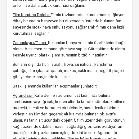
önlenir ve daha çabuk kuruması sağlanır.
Film Kurutma Dolabı:
Filmin tozlanmadan kurutulması sağlayan
dikey bir çadıra benzeyen bu düzeneğin üstünde bulunan fan
sayesinde sıcak hava sirkülasyonu sağlanarak filmin daha hızlı
kurutulması sağlanır.
Zamanlayıcı/Timer:
Kullanılan banyo ve filmin özelliklerine bağlı
olarak belirlenen zamana göre ayar yapılır. Süre bitiminde alarm
sesiyle uyarıcı olarak işlem süresinin bittiğini hatırlatır.
Bunların dışında huni, sürahi, kova, su ısıtıcısı, karıştırma
çubuğu, film çıkarıcı aparatı, makas, ışıklı masa, negatif poşeti
gibi yardımcı araçlar da kullanılır.
Baskı işleminde kullanılan ekipmanlar şunlardır:
Agrandisör:
Kafa denilen bölümün üst kısmında bulunan
lambasının yaydığı ışık, hemen altında kondensör olarak bilinen
mercekten eşit ve homojen bir biçimde, şase denilen birime
yerleştirilen filmden geçerek alt kısımda bulunan objektife
ulaşır. Kafanın alt ucundaki objektif, film üzerindeki görüntünün
kâğıt üzerinde odaklanmasını sağladığı gibi, içindeki diyafram
aracılığı ile de pozlamanın ışık şiddetini belirler. Agrandisör
objektiflerinin odak uzaklıkları film ve kâğıt boyutuna göre