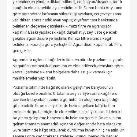
yerleştirirken yönüne dikkat edilmeli, emülsiyon/duyarkat tarafı
aşağıda olacak şekilde yerleştirilmelidir. Sonra baskı boyutuna
göre agrandisör kafasının yüksekliği ayarlanır, çerçeveye karar
verildikten sonra netlik ayarı yapılır, diyafram test baskısında
belirlenen değerine getirilerek kırmızı filtre ve agrandisör
kapatılır. Baskı yapılacak kâğıt duyarkat yüzeyi üste gelecek
şekilde agrandisöre yerleştirilir. Kırmızı filtre altında kâğıt
belirlenen kadraja göre yerleştirilir. Agrandisör kapatılarak filtre
geri çekilir.
Agrandisör açılarak kağıdın belirlenen sürede pozlaması yapılır.
Negatifin kontrastlık durumuna ve elde edilecek detaylara göre
kadraj içerisinde kısmi bölgelere daha az ışık vermek için
maskelemeler yapılabilir.
Pozlama bitiminde kâğıt ilk olarak geliştirme banyosunun
olduğu küvete bırakılır. Ortalama beş saniye sonra kâğıt ters
çevrilerek duyarkat üzerinde görüntünün oluşmaya başladığı
gözlenebilir. İlk on saniye içinde hızlıca gelişen kâğıtta tüm
tonların doğru bir biçimde elde edilmesi için yaklaşık iki dakika
boyunca geliştirme banyosunda kalması gerekir. Önce alınırsa
gelişme tamamlanamadığı için ton değerlerinde hata olacaktır.
Süre bitiminde kâğıt süzülerek durdurma küvetinin içine atılır. On
saniye sonra kâğıt tekrar süzülerek üçüncü banyo da denilen