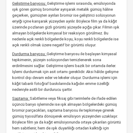
Geliştirme banyosu:
Geliştirme işlemi sırasında, emülsiyonda
ışık gören gümüş bromürler ayrışarak metalik gümüş hâline
geçerken, gümüşten ayrılan bromür ise geliştirici solüsyonun
eriyiği içine karışarak yüzeyden ayrılır. Böylece film ya da kâğıt
üzerinde pozlanan gizli görüntü yüzeyde açığa çıkar. Filmin ışık
almayan bölgelerde kimyasal bir reaksiyon görülmez. Bu
nedenle açık renkli bölgelerde koyu, koyu renkli bölgelerde ise
açık renkli olmak üzere negatif bir görüntü oluşur.
Durdurma banyosu:
Geliştirme banyosu ile başlayan kimyasal
tepkimenin, yüzeyin solüsyondan temizlenerek sona
erdirilmesini sağlar. Geliştirme işlemi bazik bir ortamda ilerler.
İşlemi durdurmak için asit ortamı gereklidir. Aksi hâlde gelişme
kontrol dışı devam eder ve lekeler oluşur. Durdurma işlemi için
kâğıt tabanlı fotoğraf baskılarında kağıdın emme özelliği
nedeniyle asitli bir durdurucu şarttır.
Saptama:
Sabitleme veya fiksaj gibi terimlerle de ifade edilen
üçüncü banyo işleminde ise ışık almayan bölgelerdeki gümüş
bromür parçacıkları, saptama banyosu ile tepkimeye girerek
gümüş tiyosülfata dönüşerek emülsiyon yüzeyinden uzaklaşır.
Böylece film ya da kağıt emülsiyonunda ortaya çıkarılan görüntü
hem sabitlenir, hem de ışık duyarlılığı ortadan kalktığı için