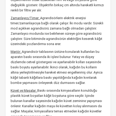
değişiklik gösterir. Objektifin birkaç cm altında hareketli kırmızı
renkli bir filtre yer alır.
Zamanlayıcı/Timer:
Agrandisörlerin elektrik enerjisi
timer/zamanlayıcıya bağlı olarak çalışır. İki modu vardır. Sürekli
mod açıkken agrandisörü zamana bağlı olmadan çalıştırır.
Zamanlayıcı modunda ise belirlenen süreye göre agrandisörü
çalıştırır. Süre bitiminde agrandisörün elektriğini keserek kâğıt
üzerindeki pozlandırma sona erer.
Marjör:
Agrandisör tablasının üstüne konularak kullanılan bu
aparatın baskı sırasında iki işlevi bulunur. Yatay ve düşey
düzlemde cetvel göstergesi ve ayarlanabilir kolları sayesinde
baskı boyutu ayarlanabilir. İkinci olarak, kağıdın bu kolların
altına yerleştirilmesiyle hareket etmesi engellenmiş olur. Ayrıca
kâğıt tabanlı kâğıtlara baskı yapıldığında kağıdın kıvrılarak
bombe yapmasını önleyerek düz durmasını sağlar.
Küvet ve Maşalar:
Baskı sırasında kimyasalların konulduğu
plastik küvet boyutları kâğıt boyutuna göre seçilir. İçinde
bulunan kanallar sayesinde kağıdın küvet zeminine yapışması
önlenir. Kanallar kağıdın maşa ile küvetten kolay alınmasını da
sağlar. Maşalar, kimyasallara temas etmeden kağıdın küvetler