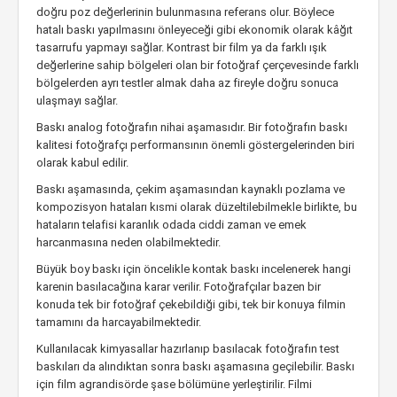
doğru poz değerlerinin bulunmasına referans olur. Böylece
hatalı baskı yapılmasını önleyeceği gibi ekonomik olarak kâğıt
tasarrufu yapmayı sağlar. Kontrast bir film ya da farklı ışık
değerlerine sahip bölgeleri olan bir fotoğraf çerçevesinde farklı
bölgelerden ayrı testler almak daha az fireyle doğru sonuca
ulaşmayı sağlar.
Baskı analog fotoğrafın nihai aşamasıdır. Bir fotoğrafın baskı
kalitesi fotoğrafçı performansının önemli göstergelerinden biri
olarak kabul edilir.
Baskı aşamasında, çekim aşamasından kaynaklı pozlama ve
kompozisyon hataları kısmi olarak düzeltilebilmekle birlikte, bu
hataların telafisi karanlık odada ciddi zaman ve emek
harcanmasına neden olabilmektedir.
Büyük boy baskı için öncelikle kontak baskı incelenerek hangi
karenin basılacağına karar verilir. Fotoğrafçılar bazen bir
konuda tek bir fotoğraf çekebildiği gibi, tek bir konuya filmin
tamamını da harcayabilmektedir.
Kullanılacak kimyasallar hazırlanıp basılacak fotoğrafın test
baskıları da alındıktan sonra baskı aşamasına geçilebilir. Baskı
için film agrandisörde şase bölümüne yerleştirilir. Filmi