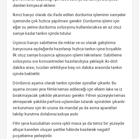
denilen kimyasal eklenir.
İkinci banyo olarak da ifade edilen durdurma işleminin saniyeler
içerisinde çok hızlıca yapılması gerekir. Durdurma işlemi için
eğer su yerine durdurma solüsyonu kullanılacaksa en az otuz
saniye kadar tankın içinde tutulur.
Üçüncü banyo sabitleme de miktar ve ısı olarak geliştirme
banyosuna eşdeğerde hazırlanıp hızlıca tankın içine boşaltılır.
İlk otuz saniye boyunca ajitasyon işlemi tekrarlanır. Sabitleme
solüsyonu sıvı konsantreden hazırlandıysa yaklaşık iki-dört
dakika arası, tozdan eritildiyse beş-on dakika arasında tankın
içinde bekletilir.
Dördüncü aşama olarak tankın içinden spiraller çıkarılır. Bu
aşama öncesi yine filmle temas edileceği için ellerin leke ve iz
bırakmayacak şekilde yıkanması gerekir. Filmin yüzeyiyle temas
etmeyecek şekilde perfore uçlarından tutarak spiralden çıkarılır
ve kuruması için iki ucuna da mandal ya da asma aparatları
takılıp kurutma dolabına/askıya asılır.
Film iyice kuruduktan sonra ışıklı masa ya da temiz bir yüzeyde
altışar kareden oluşan şeritler hâlinde kesilerek negatif
poşetlerine yerleştirilir.