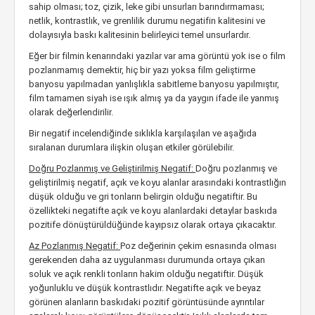
sahip olması; toz, çizik, leke gibi unsurları barındırmaması;
netlik, kontrastlık, ve grenlilik durumu negatifin kalitesini ve
dolayısıyla baskı kalitesinin belirleyici temel unsurlardır.
Eğer bir filmin kenarındaki yazılar var ama görüntü yok ise o film
pozlanmamış demektir, hiç bir yazı yoksa film geliştirme
banyosu yapılmadan yanlışlıkla sabitleme banyosu yapılmıştır,
film tamamen siyah ise ışık almış ya da yaygın ifade ile yanmış
olarak değerlendirilir.
Bir negatif incelendiğinde sıklıkla karşılaşılan ve aşağıda
sıralanan durumlara ilişkin oluşan etkiler görülebilir.
Doğru Pozlanmış ve Geliştirilmiş Negatif:
Doğru pozlanmış ve
geliştirilmiş negatif, açık ve koyu alanlar arasındaki kontrastlığın
düşük olduğu ve gri tonların belirgin olduğu negatiftir. Bu
özellikteki negatifte açık ve koyu alanlardaki detaylar baskıda
pozitife dönüştürüldüğünde kayıpsız olarak ortaya çıkacaktır.
Az Pozlanmış Negatif:
Poz değerinin çekim esnasında olması
gerekenden daha az uygulanması durumunda ortaya çıkan
soluk ve açık renkli tonların hakim olduğu negatiftir. Düşük
yoğunluklu ve düşük kontrastlıdır. Negatifte açık ve beyaz
görünen alanların baskıdaki pozitif görüntüsünde ayrıntılar