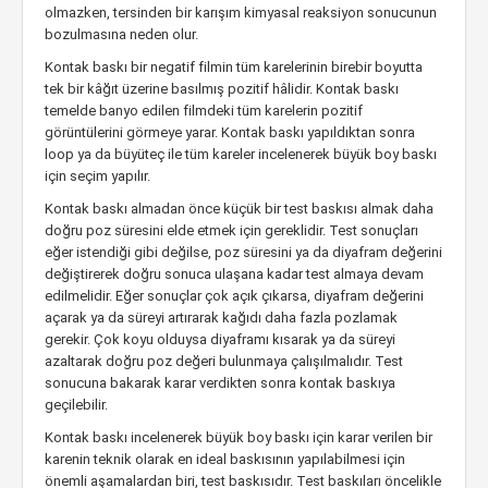
olmazken, tersinden bir karışım kimyasal reaksiyon sonucunun
bozulmasına neden olur.
Kontak baskı bir negatif filmin tüm karelerinin birebir boyutta
tek bir kâğıt üzerine basılmış pozitif hâlidir. Kontak baskı
temelde banyo edilen filmdeki tüm karelerin pozitif
görüntülerini görmeye yarar. Kontak baskı yapıldıktan sonra
loop ya da büyüteç ile tüm kareler incelenerek büyük boy baskı
için seçim yapılır.
Kontak baskı almadan önce küçük bir test baskısı almak daha
doğru poz süresini elde etmek için gereklidir. Test sonuçları
eğer istendiği gibi değilse, poz süresini ya da diyafram değerini
değiştirerek doğru sonuca ulaşana kadar test almaya devam
edilmelidir. Eğer sonuçlar çok açık çıkarsa, diyafram değerini
açarak ya da süreyi artırarak kağıdı daha fazla pozlamak
gerekir. Çok koyu olduysa diyaframı kısarak ya da süreyi
azaltarak doğru poz değeri bulunmaya çalışılmalıdır. Test
sonucuna bakarak karar verdikten sonra kontak baskıya
geçilebilir.
Kontak baskı incelenerek büyük boy baskı için karar verilen bir
karenin teknik olarak en ideal baskısının yapılabilmesi için
önemli aşamalardan biri, test baskısıdır. Test baskıları öncelikle