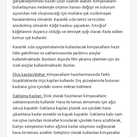
gerçekleştirilmesi bazen uzun saatleri alabilir. Kimyasalların
buharlaşması nedeniyle ortamın havası değişir ve solunum
açısından risk oluşturacağı için mutlaka ışık sızdırmayan
havalandırma olmalıdır. Karanlık oda temiz ve tozdan
arındırılmış olmalıdır. Kâğıt baskısı yaparken, fotoğraf
kâğıtlarının duyarsız olduğu ve emniyet ışığı olarak ifade edilen
kırmızı ışık kullanılır.
Karanlık oda uygulamalarında kullanılacak kimyasalların hazır
hâle getirilmesi ve saklanmasında yardımcı araçlar
kullanılmaktadır. Bunların dışında film yıkama işlemleri için de
özel araçlar kullanılmaktadır. Bunlar;
Ölçü kapları/Beher:
Kimyasalların hazırlanmasında farklı
büyüklüklerde ölçü kapları kullanılır. Dış yüzeylerinde bulunan
kadrana göre içindeki sıvının miktarı belirlenir.
Saklama Kapları:
Stok olarak hazırlanan kimyasalların
saklanmasında kullanılır. Hava ile temas etmemesi için ağzı
sıkıca kapatılır. Saklama kapları plastik ise içindeki hava
çıkartılana kadar esnetilir ve kapak kapatılır. Saklama kabı cam
ise içine camdan misketler konularak içindeki hava azaltılarak,
banyo seviyesinin kabın ağzına kadar ulaşması sağlanarak
hava ile teması azaltılır. Geliştirici olarak kullanılan kimyasallar