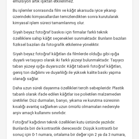
emülsiyon artık ışıktan etkilenmez.
Bu işlemler sonrasında film ve kâğıt akarsuda iyice yıkanıp
üzerindeki kimyasallardan temizlendikten sonra kurutularak
kimyasal işlem süreci tamamlanmış olur.
Siyah beyaz fotoğraf baskısı için firmalar farklı teknik
özelliklere sahip kâğıt seçenekleri sunmaktadır. Bunların bazıları
fiziksel bazıları da fotografik etkilerine yöneliktir.
Siyah beyaz fotoğraf kâğıtları da filmlerde olduğu gibi ışığa
duyarlı ve taşıyıcı olarak iki farklı yüzeyi bulunmaktadır. Taşıyıcı
taban yüzeyi ışığa duyarsızdır. Kâğıt tabanlı fotoğraf kâğıtları,
geniş ton dağılımı ve duyarlılığı ile yüksek kalite baskı yapma
olanağı sağlar.
Daha uzun süreli dayanma özellikleri tercih sebepleridir. Plastik
tabanlı olarak ifade edilen kâğıtlar ise polietilen malzemeden
üretilirler. Düz durmaları, banyo, yıkama ve kurutma süresinin
kısalığı avantaj sağlarken uzun ömürlü olmamaları nedeniyle
arşiv amaçlı kullanımı sınırlıdır.
Fotoğraf kağıdının teknik özellikleri kutu üstünde yazılıdır.
Bunlarda biri de kontrastlık derecesidir. Düşük kontrastlı bir
sonuç için 0-1 numara, ortalama bir değer için 2 ya da 3 numara,