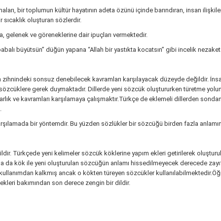
maları, bir toplumun kültür hayatının adeta özünü içinde barındıran, insan ilişkil
r sıcaklık oluşturan sözlerdir.
ta, gelenek ve göreneklerine dair ipuçları vermektedir.
abalı büyütsün” düğün yapana “Allah bir yastıkta kocatsın” gibi incelik nezaket i
n zihnindeki sonsuz denebilecek kavramları karşılayacak düzeyde değildir. İns
 sözcüklere gerek duymaktadır. Dillerde yeni sözcük oluştururken türetme yoluna g
arlık ve kavramları karşılamaya çalışmaktır.Türkçe de eklemeli dillerden sonda
.
rşılamada bir yöntemdir. Bu yüzden sözlükler bir sözcüğü birden fazla anlamını 
dir. Türkçede yeni kelimeler sözcük köklerine yapım ekleri getirilerek oluşturu
arda da kök ile yeni oluşturulan sözcüğün anlamı hissedilmeyecek derecede zayı
 kullanımdan kalkmış ancak o kökten türeyen sözcükler kullanılabilmektedi
kleri bakımından son derece zengin bir dildir.