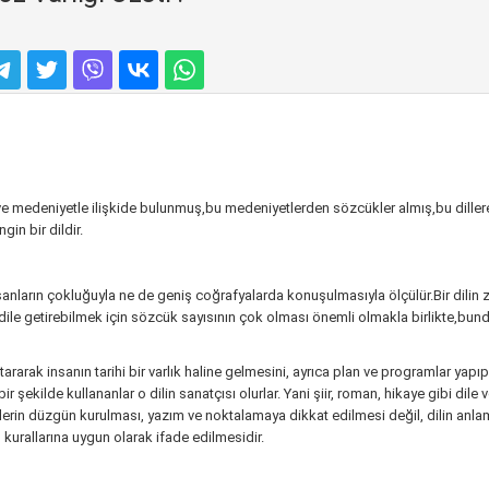
e medeniyetle ilişkide bulunmuş,bu medeniyetlerden sözcükler almış,bu diller
in bir dildir.
nsanların çokluğuyla ne de geniş coğrafyalarda konuşulmasıyla ölçülür.Bir dilin ze
dile getirebilmek için sözcük sayısının çok olması önemli olmakla birlikte,bu
tararak insanın tarihi bir varlık haline gelmesini, ayrıca plan ve programlar ya
n bir şekilde kullananlar o dilin sanatçısı olurlar. Yani şiir, roman, hikaye gibi di
lelerin düzgün kurulması, yazım ve noktalamaya dikkat edilmesi değil, dilin anla
l kurallarına uygun olarak ifade edilmesidir.