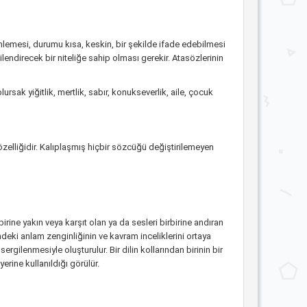
emlemesi, durumu kısa, keskin, bir şekilde ifade edebilmesi
endirecek bir niteliğe sahip olması gerekir. Atasözlerinin
rsak yiğitlik, mertlik, sabır, konukseverlik, aile, çocuk
özelliğidir. Kalıplaşmış hiçbir sözcüğü değiştirilemeyen
ine yakın veya karşıt olan ya da sesleri birbirine andıran
deki anlam zenginliğinin ve kavram inceliklerini ortaya
ergilenmesiyle oluşturulur. Bir dilin kollarından birinin bir
erine kullanıldığı görülür.