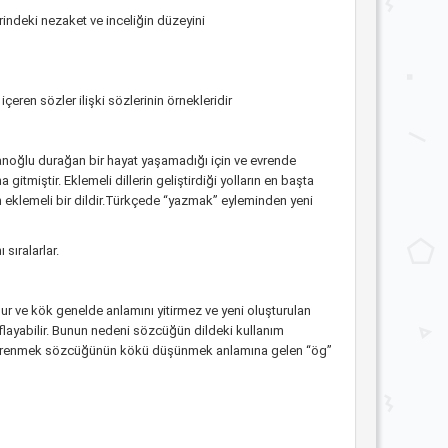
erindeki nezaket ve inceliğin düzeyini
çeren sözler ilişki sözlerinin örnekleridir
anoğlu durağan bir hayat yaşamadığı için ve evrende
itmiştir. Eklemeli dillerin geliştirdiği yolların en başta
n eklemeli bir dildir.Türkçede “yazmak” eyleminden yeni
sıralarlar.
lur ve kök genelde anlamını yitirmez ve yeni oluşturulan
flayabilir. Bunun nedeni sözcüğün dildeki kullanım
r.Öğrenmek sözcüğünün kökü düşünmek anlamına gelen “ög”