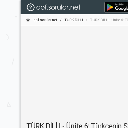
aof.sorular.net
TÜRK DİLİ I
TÜRK DİLİ I - Ünite 6: T
TÜRK DİLİ I - Ünite 6: Türkçenin Sö