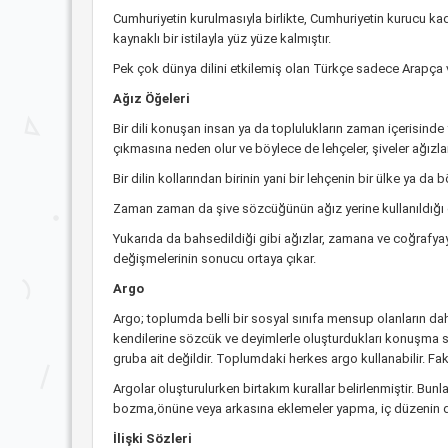
Cumhuriyetin kurulmasıyla birlikte, Cumhuriyetin kurucu ka
kaynaklı bir istilayla yüz yüze kalmıştır.
Pek çok dünya dilini etkilemiş olan Türkçe sadece Arapça v
Ağız Öğeleri
Bir dili konuşan insan ya da toplulukların zaman içerisinde 
çıkmasına neden olur ve böylece de lehçeler, şiveler ağızlar
Bir dilin kollarından birinin yani bir lehçenin bir ülke ya da 
Zaman zaman da şive sözcüğünün ağız yerine kullanıldığı 
Yukarıda da bahsedildiği gibi ağızlar, zamana ve coğrafyaya 
değişmelerinin sonucu ortaya çıkar.
Argo
Argo; toplumda belli bir sosyal sınıfa mensup olanların d
kendilerine sözcük ve deyimlerle oluşturdukları konuşma si
gruba ait değildir. Toplumdaki herkes argo kullanabilir. Fa
Argolar oluşturulurken birtakım kurallar belirlenmiştir. Bun
bozma,önüne veya arkasına eklemeler yapma, iç düzenin deği
İlişki Sözleri