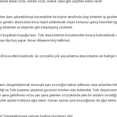
da atalar sözü, eskiler sözü, makal, nakıl gibi çeşitleri adları vardır.
an ders çıkarabilmeyi becerebilen bir kişinin etrafında olup bitenleri iyi gözl
gerekir. Atasözüne konu teşkil edebilecek olayın konunun geniş kesimleri ilgil
gı bildirirler ve deyimler gibi kalıplaşmış sözlerdir.
rini kuşaktan kuşağa taşır. Türk atasözlerinin konularından kısaca bahsedecek olu
 Yuvayı dişi kuş yapar. Aman dileyene kılıç kalkmaz….
dil kısa etkili keskindir. Az sözcükle çok şey anlatma atasözlerinin en belirgin 
amı zenginleştirmek amacıyla aynı sözcüğün tekrar edilmesi veya anlamları birbir
liği ve Türk beyninin yaşatma gücünün ürünleri olan ikilemeler, Türk düşüncesin
n yana getirilmesi ve bu yan yana getirilen sözcüklerde yeni bir anlatım önceliği s
rinden ayrılan kollarına ağız denir. Zaman zaman şive sözcüğünün de ağız terimi y
ir.”HanyayıKonyayı,sensen,hayhay,olurolmaz,gibi.