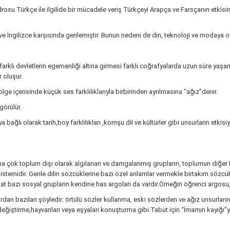
drosu Türkçe ile ilgilide bir mücadele veriş Türkçeyi Arapça ve Farsçanın etkis
e İngilizce karşısında gerilemiştir. Bunun nedeni de din, teknoloji ve modaya o
farklı devletlerin egemenliği altına girmesi farklı coğrafyalarda uzun süre yaşama
 oluşur.
bölge içerisinde küçük ses farklılıklarıyla birbirinden ayrılmasına “ağız”denir.
görülür.
bağlı olarak tarih,boy farklılıkları ,komşu dil ve kültürler gibi unsurların etki
aha çok toplum dışı olarak algılanan ve damgalanmış grupların, toplumun diğe
stemidir. Genle dilin sözcüklerine bazı özel anlamlar vermekle birtakım sözcükl
kat bazı sosyal grupların kendine has argoları da vardır.Örneğin öğrenci argosu
lardan bazıları şöyledir: örtülü sözler kullanma, eski sözlerden ve ağız unsurla
ştirme,hayvanları veya eşyaları konuşturma gibi.Tabut için “İmamın kayığı”ya d