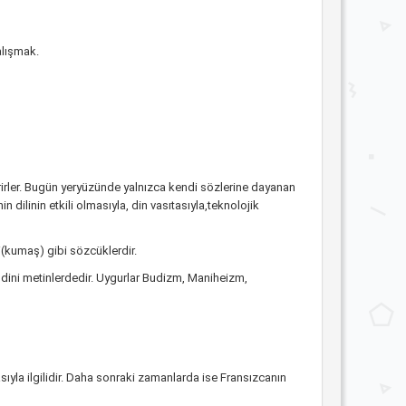
alışmak.
 verirler. Bugün yeryüzünde yalnızca kendi sözlerine dayanan
in dilinin etkili olmasıyla, din vasıtasıyla,teknolojik
i(kumaş) gibi sözcüklerdir.
k dini metinlerdedir. Uygurlar Budizm, Maniheizm,
ıyla ilgilidir. Daha sonraki zamanlarda ise Fransızcanın