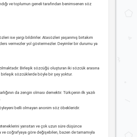
zandığı ve toplumun geneli tarafından benimsenen söz
zleri ise yargı bildirirler. Atasözleri yaşanmış birtakım
 ders vermezler yol göstermezler. Deyimler bir durumu ya
azılmaktadır. Birleşik sözcüğü oluşturan iki sözcük arasına
birleşik sözcüklerde böyle bir şey yoktur.
arlığının da zengin olması demektir. Türkçenin ilk yazılı
.
öyleyeni belli olmayan anonim söz öbekleridir.
m yeteneklerini yansıtan ve çok uzun süre düşünce
a ve coğrafyaya göre değişebilen, bazen de tamamıyla