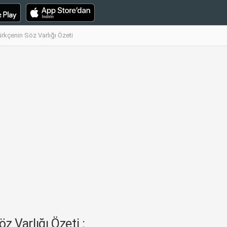
ürkçenin Söz Varlığı Özeti
z Varlığı Özeti :