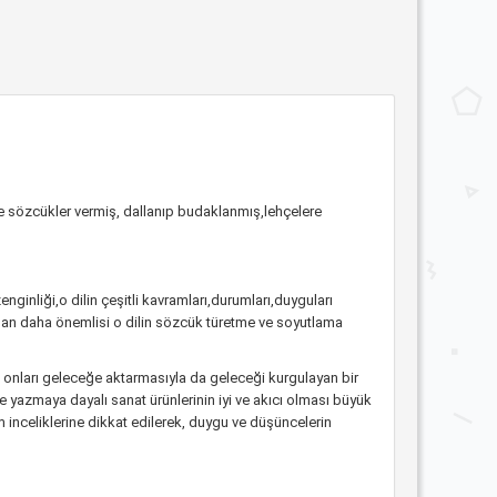
e sözcükler vermiş, dallanıp budaklanmış,lehçelere
nginliği,o dilin çeşitli kavramları,durumları,duyguları
ndan daha önemlisi o dilin sözcük türetme ve soyutlama
pıp onları geleceğe aktarmasıyla da geleceği kurgulayan bir
le ve yazmaya dayalı sanat ürünlerinin iyi ve akıcı olması büyük
m inceliklerine dikkat edilerek, duygu ve düşüncelerin