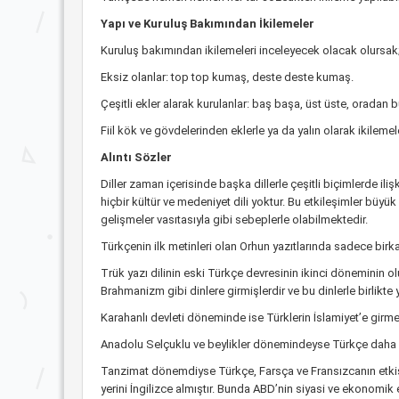
Yapı ve Kuruluş Bakımından İkilemeler
Kuruluş bakımından ikilemeleri inceleyecek olacak olursak; y
Eksiz olanlar: top top kumaş, deste deste kumaş.
Çeşitli ekler alarak kurulanlar: baş başa, üst üste, orada
Fiil kök ve gövdelerinden eklerle ya da yalın olarak ikile
Alıntı Sözler
Diller zaman içerisinde başka dillerle çeşitli biçimlerde il
hiçbir kültür ve medeniyet dili yoktur. Bu etkileşimler büyük d
gelişmeler vasıtasıyla gibi sebeplerle olabilmektedir.
Türkçenin ilk metinleri olan Orhun yazıtlarında sadece bir
Trük yazı dilinin eski Türkçe devresinin ikinci döneminin o
Brahmanizm gibi dinlere girmişlerdir ve bu dinlerle birlikte
Karahanlı devleti döneminde ise Türklerin İslamiyet’e girm
Anadolu Selçuklu ve beylikler dönemindeyse Türkçe daha s
Tanzimat dönemdiyse Türkçe, Farsça ve Fransızcanın etkisin
yerini İngilizce almıştır. Bunda ABD’nin siyasi ve ekonomik 