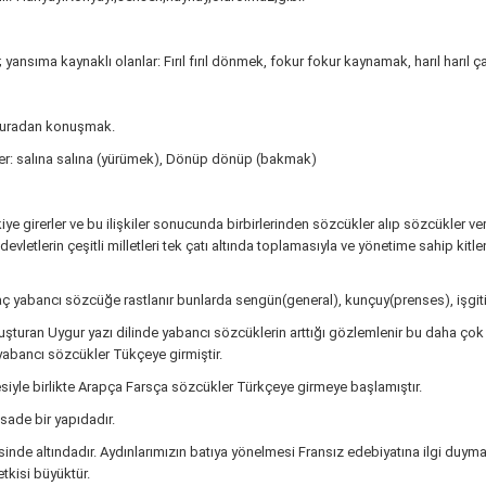
ansıma kaynaklı olanlar: Fırıl fırıl dönmek, fokur fokur kaynamak, harıl harıl ç
n buradan konuşmak.
meler: salına salına (yürümek), Dönüp dönüp (bakmak)
işkiye girerler ve bu ilişkiler sonucunda birbirlerinden sözcükler alıp sözcükler
evletlerin çeşitli milletleri tek çatı altında toplamasıyla ve yönetime sahip kitlen
kaç yabancı sözcüğe rastlanır bunlarda sengün(general), kunçuy(prenses), işgit
luşturan Uygur yazı dilinde yabancı sözcüklerin arttığı gözlemlenir bu daha ço
 yabancı sözcükler Tükçeye girmiştir.
esiyle birlikte Arapça Farsça sözcükler Türkçeye girmeye başlamıştır.
ade bir yapıdadır.
de altındadır. Aydınlarımızın batıya yönelmesi Fransız edebiyatına ilgi duymas
etkisi büyüktür.