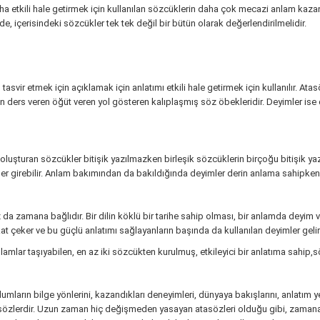
aha etkili hale getirmek için kullanılan sözcüklerin daha çok mecazi anlam ka
e, içerisindeki sözcükler tek tek değil bir bütün olarak değerlendirilmelidir.
asvir etmek için açıklamak için anlatımı etkili hale getirmek için kullanılır. Atasö
 ders veren öğüt veren yol gösteren kalıplaşmış söz öbekleridir. Deyimler ise
i oluşturan sözcükler bitişik yazılmazken birleşik sözcüklerin birçoğu bitişik y
er girebilir. Anlam bakımından da bakıldığında deyimler derin anlama sahipken 
 da zamana bağlıdır. Bir dilin köklü bir tarihe sahip olması, bir anlamda deyim v
at çeker ve bu güçlü anlatımı sağlayanların başında da kullanılan deyimler gelir
mlar taşıyabilen, en az iki sözcükten kurulmuş, etkileyici bir anlatıma sahip,s
oplumların bilge yönlerini, kazandıkları deneyimleri, dünyaya bakışlarını, anlatı
sözlerdir. Uzun zaman hiç değişmeden yasayan atasözleri olduğu gibi, zaman