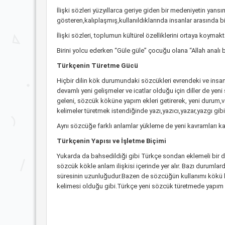
İlişki sözleri yüzyıllarca geriye giden bir medeniyetin yansı
gösteren,kalıplaşmış,kullanıldıklarında insanlar arasında bi
İlişki sözleri, toplumun kültürel özelliklerini ortaya koymak
Birini yolcu ederken “Güle güle” çocuğu olana “Allah analı b
Türkçenin Türetme Gücü
Hiçbir dilin kök durumundaki sözcükleri evrendeki ve insa
devamlı yeni gelişmeler ve icatlar olduğu için diller de yeni
geleni, sözcük köküne yapım ekleri getirerek, yeni durum,v
kelimeler türetmek istendiğinde yazı,yazıcı,yazar,yazgı gibi
Aynı sözcüğe farklı anlamlar yükleme de yeni kavramları ka
Türkçenin Yapısı ve İşletme Biçimi
Yukarda da bahsedildiği gibi Türkçe sondan eklemeli bir dil
sözcük kökle anlam ilişkisi içerinde yer alır. Bazı duruml
süresinin uzunluğudur.Bazen de sözcüğün kullanımı kökü
kelimesi olduğu gibi.Türkçe yeni sözcük türetmede yapım e