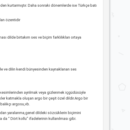
inden kurtarmıştır. Daha sonraki dönemlerde ise Türkçe batı
lan özentidir
sı dilde birtakım ses ve biçim farklılıkları ortaya
siyle ve dilin kendi bünyesinden kaynaklanan ses
r kesimlerinden ayrılmak veya gizlenmek içgüdüsüyle
er katmakla oluşan argo bir çeşit özel dildir.Argo bir
,balıkçı argosu,vb.
rından yaralanma,genel dildeki sözcüklerin biçimini
a “ Dört kollu” ifadelerinin kullanılması gibi.