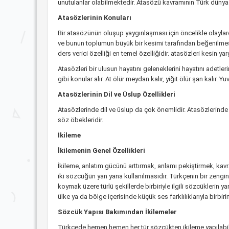
unutulanlar olabilmektedir. Atasözü kavramının Türk dünyasın
Atasözlerinin Konuları
Bir atasözünün oluşup yaygınlaşması için öncelikle olaylard
ve bunun toplumun büyük bir kesimi tarafından beğenilmesi 
ders verici özelliği en temel özelliğidir. atasözleri kesin yar
Atasözleri bir ulusun hayatını geleneklerini hayatını adetle
gibi konular alır. At ölür meydan kalır, yiğit ölür şan kalır.
Atasözlerinin Dil ve Üslup Özellikleri
Atasözlerinde dil ve üslup da çok önemlidir. Atasözlerinde 
söz öbekleridir.
İkileme
İkilemenin Genel Özellikleri
İkileme, anlatım gücünü arttırmak, anlamı pekiştirmek, kavr
iki sözcüğün yan yana kullanılmasıdır. Türkçenin bir zengin
koymak üzere türlü şekillerde birbiriyle ilgili sözcüklerin ya
ülke ya da bölge içerisinde küçük ses farklılıklarıyla birbi
Sözcük Yapısı Bakımından İkilemeler
Türkçede hemen hemen her tür sözcükten ikileme yapılabil