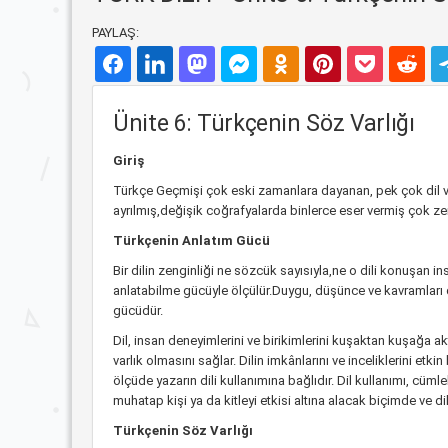
PAYLAŞ:
Ünite 6: Türkçenin Söz Varlığı
Giriş
Türkçe Geçmişi çok eski zamanlara dayanan, pek çok dil v
ayrılmış,değişik coğrafyalarda binlerce eser vermiş çok zeng
Türkçenin Anlatım Gücü
Bir dilin zenginliği ne sözcük sayısıyla,ne o dili konuşan i
anlatabilme gücüyle ölçülür.Duygu, düşünce ve kavramları 
gücüdür.
Dil, insan deneyimlerini ve birikimlerini kuşaktan kuşağa ak
varlık olmasını sağlar. Dilin imkânlarını ve inceliklerini etki
ölçüde yazarın dili kullanımına bağlıdır. Dil kullanımı, cüm
muhatap kişi ya da kitleyi etkisi altına alacak biçimde ve di
Türkçenin Söz Varlığı