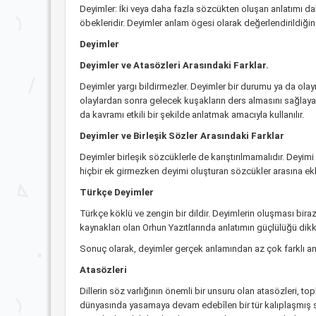
Deyimler: İki veya daha fazla sözcükten oluşan anlatımı d
öbekleridir. Deyimler anlam ögesi olarak değerlendirildiğind
Deyimler
Deyimler ve Atasözleri Arasındaki Farklar.
Deyimler yargı bildirmezler. Deyimler bir durumu ya da olayı t
olaylardan sonra gelecek kuşakların ders almasını sağlayan
da kavramı etkili bir şekilde anlatmak amacıyla kullanılır.
Deyimler ve Birleşik Sözler Arasındaki Farklar
Deyimler birleşik sözcüklerle de karıştırılmamalıdır. Deyim
hiçbir ek girmezken deyimi oluşturan sözcükler arasına ekl
Türkçe Deyimler
Türkçe köklü ve zengin bir dildir. Deyimlerin oluşması biraz
kaynakları olan Orhun Yazıtlarında anlatımın güçlülüğü dikk
Sonuç olarak, deyimler gerçek anlamından az çok farklı anla
Atasözleri
Dillerin söz varlığının önemli bir unsuru olan atasözleri, t
dünyasında yasamaya devam edebîlen bir tür kalıplaşmış 