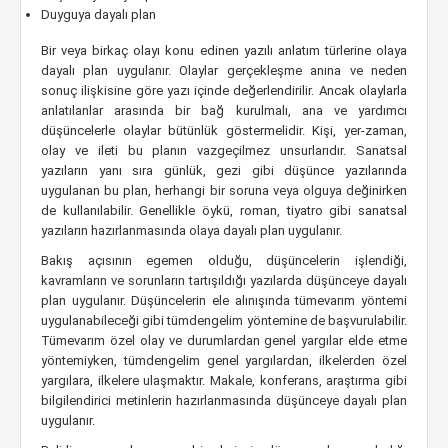
Duyguya dayalı plan
Bir veya birkaç olayı konu edinen yazılı anlatım türlerine olaya
dayalı plan uygulanır. Olaylar gerçekleşme anına ve neden
sonuç ilişkisine göre yazı içinde değerlendirilir. Ancak olaylarla
anlatılanlar arasında bir bağ kurulmalı, ana ve yardımcı
düşüncelerle olaylar bütünlük göstermelidir. Kişi, yer-zaman,
olay ve ileti bu planın vazgeçilmez unsurlarıdır. Sanatsal
yazıların yanı sıra günlük, gezi gibi düşünce yazılarında
uygulanan bu plan, herhangi bir soruna veya olguya değinirken
de kullanılabilir. Genellikle öykü, roman, tiyatro gibi sanatsal
yazıların hazırlanmasında olaya dayalı plan uygulanır.
Bakış açısının egemen olduğu, düşüncelerin işlendiği,
kavramların ve sorunların tartışıldığı yazılarda düşünceye dayalı
plan uygulanır. Düşüncelerin ele alınışında tümevarım yöntemi
uygulanabileceği gibi tümdengelim yöntemine de başvurulabilir.
Tümevarım özel olay ve durumlardan genel yargılar elde etme
yöntemiyken, tümdengelim genel yargılardan, ilkelerden özel
yargılara, ilkelere ulaşmaktır. Makale, konferans, araştırma gibi
bilgilendirici metinlerin hazırlanmasında düşünceye dayalı plan
uygulanır.