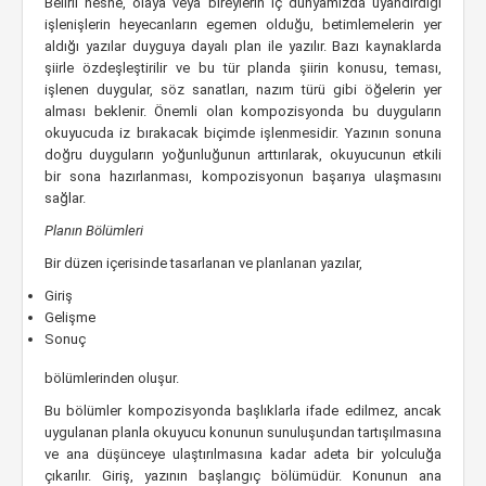
Belirli nesne, olaya veya bireylerin iç dünyamızda uyandırdığı
işlenişlerin heyecanların egemen olduğu, betimlemelerin yer
aldığı yazılar duyguya dayalı plan ile yazılır. Bazı kaynaklarda
şiirle özdeşleştirilir ve bu tür planda şiirin konusu, teması,
işlenen duygular, söz sanatları, nazım türü gibi öğelerin yer
alması beklenir. Önemli olan kompozisyonda bu duyguların
okuyucuda iz bırakacak biçimde işlenmesidir. Yazının sonuna
doğru duyguların yoğunluğunun arttırılarak, okuyucunun etkili
bir sona hazırlanması, kompozisyonun başarıya ulaşmasını
sağlar.
Planın Bölümleri
Bir düzen içerisinde tasarlanan ve planlanan yazılar,
Giriş
Gelişme
Sonuç
bölümlerinden oluşur.
Bu bölümler kompozisyonda başlıklarla ifade edilmez, ancak
uygulanan planla okuyucu konunun sunuluşundan tartışılmasına
ve ana düşünceye ulaştırılmasına kadar adeta bir yolculuğa
çıkarılır. Giriş, yazının başlangıç bölümüdür. Konunun ana