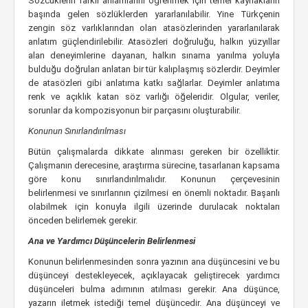
Sözcüklerin farklı anlamlarını öğrenmek için temel kaynakların
başında gelen sözlüklerden yararlanılabilir. Yine Türkçenin
zengin söz varlıklarından olan atasözlerinden yararlanılarak
anlatım güçlendirilebilir. Atasözleri doğruluğu, halkın yüzyıllar
alan deneyimlerine dayanan, halkın sınama yanılma yoluyla
bulduğu doğruları anlatan bir tür kalıplaşmış sözlerdir. Deyimler
de atasözleri gibi anlatıma katkı sağlarlar. Deyimler anlatıma
renk ve açıklık katan söz varlığı öğeleridir. Olgular, veriler,
sorunlar da kompozisyonun bir parçasını oluşturabilir.
Konunun Sınırlandırılması
Bütün çalışmalarda dikkate alınması gereken bir özelliktir.
Çalışmanın derecesine, araştırma sürecine, tasarlanan kapsama
göre konu sınırlandırılmalıdır. Konunun çerçevesinin
belirlenmesi ve sınırlarının çizilmesi en önemli noktadır. Başarılı
olabilmek için konuyla ilgili üzerinde durulacak noktaları
önceden belirlemek gerekir.
Ana ve Yardımcı Düşüncelerin Belirlenmesi
Konunun belirlenmesinden sonra yazının ana düşüncesini ve bu
düşünceyi destekleyecek, açıklayacak geliştirecek yardımcı
düşünceleri bulma adımının atılması gerekir. Ana düşünce,
yazarın iletmek istediği temel düşüncedir. Ana düşünceyi ve