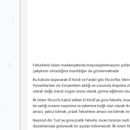
Felsefenin İslam medeniyetinde meşrulaştırılmasının yolları
çelişkinin olmadığına inanıldığını da göstermektedir.
Bu kabule dayanarak El Kindi ve Farabî gibi filozoflar, hikm
Yunanlılardan da Süryanilerin aldığı ve sonunda Araplara ul
olarak değil, kendi özgün ürünü olarak görme eğilimini olu
İlk İslam filozofu kabul edilen El-Kindi’ye göre felsefe, ins
ile varlığı insanın seçimine ve eylemine bağlı olan olarak iki
amacı, yalnız bilmek, pratik felsefenin amacı ise bilmek ve
Nasirüd-din Tusî’ye göre pratik felsefe, insan türünün iradi 
düzenlemeye götürecek bir açıdan bilinmesidir. İlk İslam filo