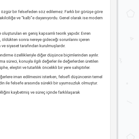
e özgür bir felsefeden söz edilemez. Farklı bir görüşe göre
nakilciliğe ve “kalb”e dayanıyordu. Genel olarak ise modern
e oluşturulan en geniş kapsamlı teorik yapıdır. Evren
i, öldükten sonra nereye gideceği sorunlarını içeren
m ve siyaset tarafından kurulmuşlardır.
lendirme özellikleriyle diğer düşünce biçimlerinden ayrılır.
ma süreci, konuyla ilgili değerler ile değerlerden üretilen
 eleştiri ve tutarlılık öncelikli bir yere sahiptirler.
eğerlere iman edilmesini isterken, felsefî düşüncenin temel
n ile felsefe arasında sürekli bir uyumsuzluk olmuştur.
elliğini kaybetmiş ve süreç içinde farklılaşarak