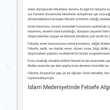
İslam dünyasında felsefenin durumu ile ilgili bir tartışma
ise Osmanlı döneminde felsefenin anlaşılması için sözcüğün
dönemdekilere benzeyen felsefe ve bilimin olduğu iddiaları
Evren tasavvuru, insanın evrendeki konumunu açıklamak için,
tasavvuru, evrenin nasıl kurulduğu, dünyanın yaşanılır hale
düşüncelerden oluşan ve bilimsel olmaktan çok teorik bir yapı
Felsefe, evren tasavvurunun temel konularını, değer dizileri i
Felsefe, varlık, var olanlar, evren, düzen, insan, bilgi, ahl
düşüncelerin şüpheci ve eleştirel bir tarzda sorgulanmasını ger
Konu ortaklığı olmakla birlikte felsefe ile din arasındaki 
ilkeleri arasında yer alan şüphe iman etmenin önündeki en
Felsefe, bireysel bir yapı ya da uğraştır. Dinin temelleri, he
toplumsallaşmıştır.
İslam Medeniyetinde Felsefe Algı