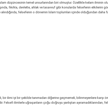
slam düşüncesinin temel unsurlarından biri olmuştur. Özellikle kelam ilminin ol
ışında, fıkıhta, devlette, ahlak ve tasavvuf gibi konularda felsefenin etkilerin
e alındığında, felsefenin o dönemin İslam toplumları içinde olduğundan da
i, bir ilimi iyi bir şekilde tanımadan diğerine geçmemeli, bilinmeyenlere karşı ö
aldir. Felsefi ilimlerle uğraşanların çoğu doğruyu yanlıştan ayıramadıklarından, f