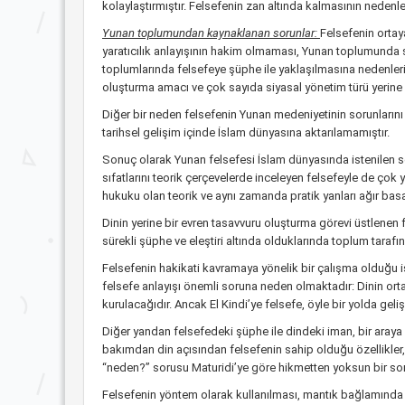
kolaylaştırmıştır. Felsefenin zan altında kalmasının nedenler
Yunan toplumundan kaynaklanan sorunlar:
Felsefenin ortay
yaratıcılık anlayışının hakim olmaması, Yunan toplumunda sını
toplumlarında felsefeye şüphe ile yaklaşılmasına nedenlerin
oluşturma amacı ve çok sayıda siyasal yönetim türü yerine
Diğer bir neden felsefenin Yunan medeniyetinin sorunlarını
tarihsel gelişim içinde İslam dünyasına aktarılamamıştır.
Sonuç olarak Yunan felsefesi İslam dünyasında istenilen son
sıfatlarını teorik çerçevelerde inceleyen felsefeyle de çok yak
hukuku olan teorik ve aynı zamanda pratik yanları ağır basa
Dinin yerine bir evren tasavvuru oluşturma görevi üstlenen fe
sürekli şüphe ve eleştiri altında olduklarında toplum tar
Felsefenin hakikati kavramaya yönelik bir çalışma olduğu ise
felsefe anlayışı önemli soruna neden olmaktadır: Dinin orta
kurulacağıdır. Ancak El Kindi’ye felsefe, öyle bir yolda ge
Diğer yandan felsefedeki şüphe ile dindeki iman, bir araya g
bakımdan din açısından felsefenin sahip olduğu özellikler,
“neden?” sorusu Maturidi’ye göre hikmetten yoksun bir so
Felsefenin yöntem olarak kullanılması, mantık bağlamında 