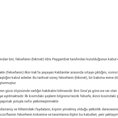
ndan biri, felsefenin (hikmet) İdris Peygamber tarafından kurulduğunun kabul e
etin (felsefenin) ilkin Irak’ta yaşayan Keldaniler arasında ortaya çıktığını, sonr
aştığını kabul ederler. Bu tarihsel süreç felsefenin (hikmet), bir bakıma evine
şturmuştur.
anın gücü ölçüsünde varlığın hakikatini bilmesidir. İbni Sina’ya göre ise var ola
ye ayrılmaktadır. İlk kısımdaki şeylerin bilgisine teorik felsefe, ikinci kısımdaki 
 yapmak yoluyla nefsi yetkinleştirmektir.
davranış ve fiillerindeki faydaların, kişinin yönelmiş olduğu yetkinlik derecesine 
zoflarının felsefenin kökenine ve tanımlarına ilişkin bu kabulleri, yeni yaklaşım 