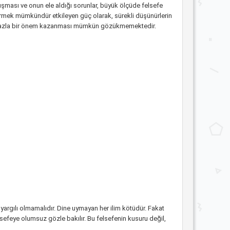
uşması ve onun ele aldığı sorunlar, büyük ölçüde felsefe
i görmek mümkündür etkileyen güç olarak, sürekli düşünürlerin
ha fazla bir önem kazanması mümkün gözükmemektedir.
nyargılı olmamalıdır. Dine uymayan her ilim kötüdür. Fakat
elsefeye olumsuz gözle bakılır. Bu felsefenin kusuru değil,