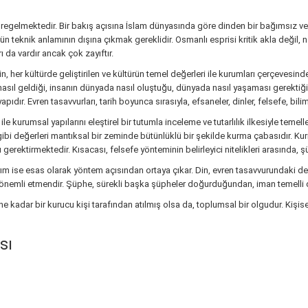
 süregelmektedir. Bir bakış açısına İslam dünyasında göre dinden bir bağımsız v
 teknik anlamının dışına çıkmak gereklidir. Osmanlı esprisi kritik akla değil, 
 da vardır ancak çok zayıftır.
 her kültürde geliştirilen ve kültürün temel değerleri ile kurumları çerçevesind
 nasıl geldiği, insanın dünyada nasıl oluştuğu, dünyada nasıl yaşaması gerektiğ
dır. Evren tasavvurları, tarih boyunca sırasıyla, efsaneler, dinler, felsefe, bili
le kurumsal yapılarını eleştirel bir tutumla inceleme ve tutarlılık ilkesiyle temel
âk gibi değerleri mantıksal bir zeminde bütünlüklü bir şekilde kurma çabasıdır. Kur
ektirmektedir. Kısacası, felsefe yönteminin belirleyici nitelikleri arasında, şüphe,
ayrım ise esas olarak yöntem açısından ortaya çıkar. Din, evren tasavvurundaki d
 önemli etmendir. Şüphe, sürekli başka şüpheler doğurduğundan, iman temelli di
r ne kadar bir kurucu kişi tarafından atılmış olsa da, toplumsal bir olgudur. Kişis
sı