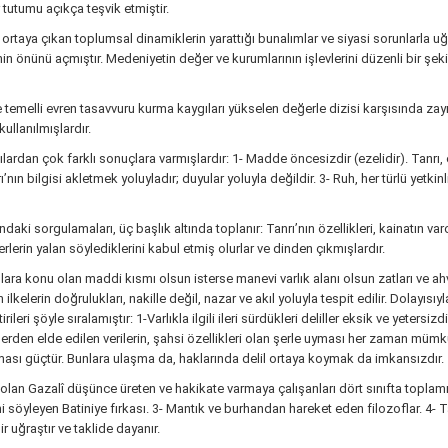
r tutumu açıkça teşvik etmiştir.
ortaya çıkan toplumsal dinamiklerin yarattığı bunalımlar ve siyasi sorunlarla u
n önünü açmıştır. Medeniyetin değer ve kurumlarının işlevlerini düzenli bir şekil
e temelli evren tasavvuru kurma kaygıları yükselen değerle dizisi karşısında zayı
llanılmışlardır.
dan çok farklı sonuçlara varmışlardır: 1- Madde öncesizdir (ezelidir). Tanrı, evren
rı’nın bilgisi akletmek yoluyladır; duyular yoluyla değildir. 3- Ruh, her türlü yetk
aki sorgulamaları, üç başlık altında toplanır: Tanrı’nın özellikleri, kainatın va
erin yalan söylediklerini kabul etmiş olurlar ve dinden çıkmışlardır.
lara konu olan maddi kısmı olsun isterse manevi varlık alanı olsun zatları ve ahv
 ilkelerin doğrulukları, nakille değil, nazar ve akıl yoluyla tespit edilir. Dolayıs
eri şöyle sıralamıştır: 1-Varlıkla ilgili ileri sürdükleri deliller eksik ve yetersizdir.
rden elde edilen verilerin, şahsi özellikleri olan şerle uyması her zaman mümkü
nması güçtür. Bunlara ulaşma da, haklarında delil ortaya koymak da imkansızdır.
n Gazalî düşünce üreten ve hakikate varmaya çalışanları dört sınıfta toplamıştı
 söyleyen Batiniye fırkası. 3- Mantık ve burhandan hareket eden filozoflar. 4- 
 uğraştır ve taklide dayanır.