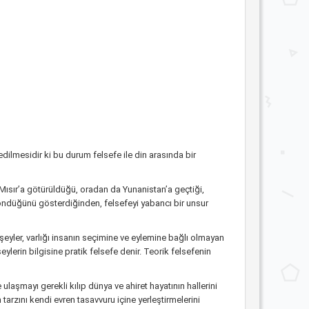
dilmesidir ki bu durum felsefe ile din arasında bir
a Mısır’a götürüldüğü, oradan da Yunanistan’a geçtiği,
 döndüğünü gösterdiğinden, felsefeyi yabancı bir unsur
n şeyler, varlığı insanın seçimine ve eylemine bağlı olmayan
şeylerin bilgisine pratik felsefe denir. Teorik felsefenin
ulaşmayı gerekli kılıp dünya ve ahiret hayatının hallerini
tarzını kendi evren tasavvuru içine yerleştirmelerini