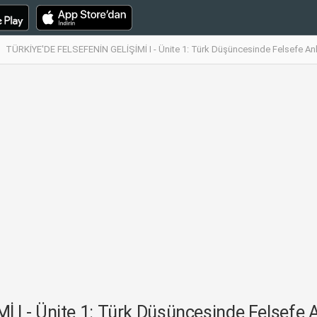
TÜRKİYE'DE FELSEFENİN GELİŞİMİ I - Ünite 1: Türk Düşüncesinde Felsefe Anla
 - Ünite 1: Türk Düşüncesinde Felsefe Anl