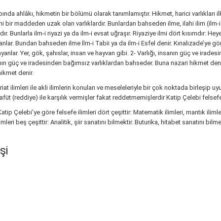
ında ahlâkı, hikmetin bir bölümü olarak tanımlamıştır. Hikmet, harici varlıkları il
i bir maddeden uzak olan varlıklardır. Bunlardan bahseden ilme, ilahi ilim (ilm-
 Bunlarla ilm-i riyazi ya da ilm-i evsat uğraşır. Riyaziye ilmi dört kısımdır: Heye
lar. Bundan bahseden ilme İlm-i Tabii ya da ilm-i Esfel denir. Kınalızade’ye göre,
anlar. Yer, gök, şahıslar, insan ve hayvan gibi. 2- Varlığı, insanın güç ve iradesine 
- İnsanın güç ve iradesinden bağımsız varlıklardan bahseder. Buna nazari hikmet de
ikmet denir.
şeriat ilimleri ile akli ilimlerin konuları ve meseleleriyle bir çok noktada birleşi
afüt (reddiye) ile karşılık vermişler fakat reddetmemişlerdir Katip Çelebi felse
tip Çelebi’ye göre felsefe ilimleri dört çeşittir: Matematik ilimleri, mantık ilimleri
ri beş çeşittir: Analitik, şiir sanatını bilmektir. Buturika, hitabet sanatını bilmek
şi