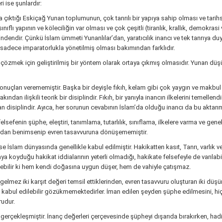
i ise şunlardır:
a çıktığı Eskiçağ Yunan toplumunun, çok tanrılı bir yapıya sahip olması ve tarihs
flı yapının ve köleciliğin var olması ve çok çeşitli (tiranlık, krallık, demokrasi
dendir. Çünkü İslam ümmeti Yunanlılar’dan, yaratıcılık inancı ve tek tanrıya du
 sadece imparatorlukla yönetilmiş olması bakımından farklıdır.
 çözmek için geliştirilmiş bir yöntem olarak ortaya çıkmış olmasıdır. Yunan düş
uçları verememiştir. Başka bir deyişle fıkıh, kelam gibi çok yaygın ve makbul dis
ından ilişkili teorik bir disiplindir. Fıkıh, bir yanıyla inancın ilkelerini temellend
n disiplindir. Ayıca, her sorunun cevabının İslam’da olduğu inancı da bu aktarım
lsefenin şüphe, eleştiri, tanımlama, tutarlılık, sınıflama, ilkelere varma ve gen
afından benimsenip evren tasavvuruna dönüşememiştir.
 İslam dünyasında genellikle kabul edilmiştir. Hakikatten kasıt, Tanrı, varlık ve
ya koyduğu hakikat iddialarının yeterli olmadığı, hakikate felsefeyle de varılab
lişebilir ki hem kendi doğasına uygun düşer, hem de vahiyle çatışmaz.
elmez iki karşıt değeri temsil ettiklerinden, evren tasavvuru oluşturan iki düşün
 kabul edilebilir gözükmemektedirler. İman edilen şeyden şüphe edilmesini, hiç
rudur.
gerçekleşmiştir. İnanç değerleri çerçevesinde şüpheyi dışarıda bırakırken, h