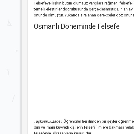
Felsefeye ilişkin bütün olumsuz yargılara rağmen, felsefe İ
temelli eleştiriler doğrultusunda gerçekleşmiştir. Din anlay
önünde olmuştur. Yukarıda sıralanan gerekçeler göz önün
Osmanlı Döneminde Felsefe
Taşköprülüzade
:
Öğrenciler her ilimden bir şeyler öğrenmel
dini ve imanı kuvvetli kişilerin felsefi ilimlere bakması hel
felsefeyle uğraşanların kusurudur .