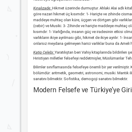
Kınalızade:
Hikmet üzerinde durmuştur. Ahlaki Alai adlı kitab
göre nazari hikmet üç kısımdır: 1- Hariçte ve zihinde cisman
maddeye muhtaç olan küre, üçgen ve dörtgen gibi varlıklardır.
(cebir) ve Musiki. 3- Zihinde ve hariçte maddeye muhtaç olan
kısımdır: 1- Varlığında, insanın güç ve iradesinin etkisi olmay
varlıkların ikiye ayrılması gibi, hikmet de ikiye ayrılır: 1
onlarsız meydana gelmeyen harici varlıklar buna da Ameli h
Katip Çelebi:
Yaratılıştan beri Vahiy kitaplarında bildirilen 
Hıristiyan milletler felsefeyi reddetmişler, Müslümanlar Teh
Bilimler sınıflamasında felsefeye önemli bir yer verilmiştir. Ka
bölümdür: aritmetik, geometri, astronomi, musiki. Mantık ilimle
sanatını bilmektir. Sofistika, demogoji sanatını bilmektir.
Modern Felsefe ve Türkiye’ye Giri