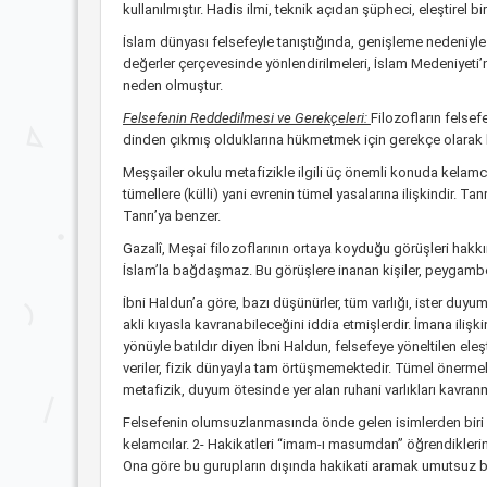
kullanılmıştır. Hadis ilmi, teknik açıdan şüpheci, eleştirel bi
İslam dünyası felsefeyle tanıştığında, genişleme nedeniyle 
değerler çerçevesinde yönlendirilmeleri, İslam Medeniyeti’ni
neden olmuştur.
Felsefenin Reddedilmesi ve Gerekçeleri:
Filozofların felsef
dinden çıkmış olduklarına hükmetmek için gerekçe olarak ku
Meşşailer okulu metafizikle ilgili üç önemli konuda kelamcılar
tümellere (külli) yani evrenin tümel yasalarına ilişkindir. Tan
Tanrı’ya benzer.
Gazalî, Meşai filozoflarının ortaya koyduğu görüşleri hakkınd
İslam’la bağdaşmaz. Bu görüşlere inanan kişiler, peygamberl
İbni Haldun’a göre, bazı düşünürler, tüm varlığı, ister duyum
akli kıyasla kavranabileceğini iddia etmişlerdir. İmana ilişkin
yönüyle batıldır diyen İbni Haldun, felsefeye yöneltilen eleştiril
veriler, fizik dünyayla tam örtüşmemektedir. Tümel önermele
metafizik, duyum ötesinde yer alan ruhani varlıkları kavra
Felsefenin olumsuzlanmasında önde gelen isimlerden biri ola
kelamcılar. 2- Hakikatleri “imam-ı masumdan” öğrendiklerini
Ona göre bu gurupların dışında hakikati aramak umutsuz bir