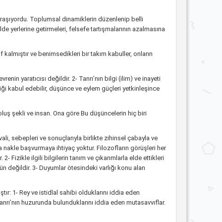
ğraşıyordu. Toplumsal dinamiklerin düzenlenip belli
de yerlerine getirmeleri, felsefe tartışmalarının azalmasına
f kalmıştır ve benimsedikleri bir takım kabuller, onların
in yaratıcısı değildir. 2- Tanrı’nın bilgi (ilim) ve inayeti
inliği kabul edebilir, düşünce ve eylem güçleri yetkinleşince
roluş şekli ve insan. Ona göre Bu düşüncelerin hiç biri
ali, sebepleri ve sonuçlarıyla birlikte zihinsel çabayla ve
ıyla nakle başvurmaya ihtiyaç yoktur. Filozofların görüşleri her
 2- Fizikle ilgili bilgilerin tanım ve çıkarımlarla elde ettikleri
n değildir. 3- Duyumlar ötesindeki varlığı konu alan
r: 1- Rey ve istidlal sahibi olduklarını iddia eden
Tanrı’nın huzurunda bulunduklarını iddia eden mutasavvıflar.