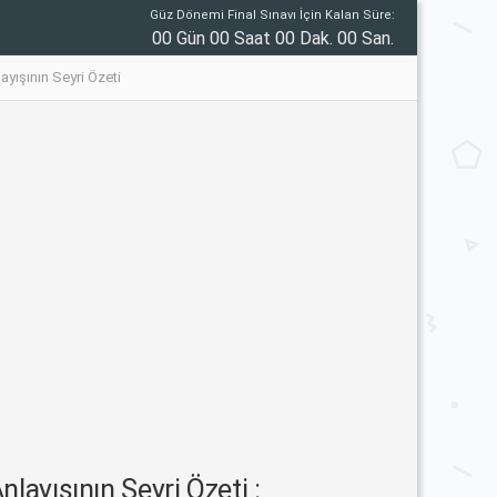
Güz Dönemi Final Sınavı İçin Kalan Süre:
00 Gün 00 Saat 00 Dak. 00 San.
yışının Seyri Özeti
ayışının Seyri Özeti :