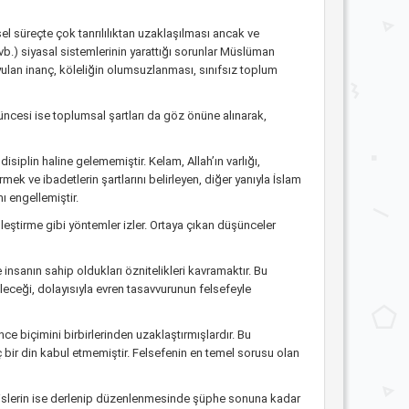
el süreçte çok tanrılılıktan uzaklaşılması ancak ve
 vb.) siyasal sistemlerinin yarattığı sorunlar Müslüman
yulan inanç, köleliğin olumsuzlanması, sınıfsız toplum
üncesi ise toplumsal şartları da göz önüne alınarak,
iplin haline gelememiştir. Kelam, Allah’ın varlığı,
irmek ve ibadetlerin şartlarını belirleyen, diğer yanıyla İslam
ı engellemiştir.
elleştirme gibi yöntemler izler. Ortaya çıkan düşünceler
 insanın sahip oldukları öznitelikleri kavramaktır. Bu
ileceği, dolayısıyla evren tasavvurunun felsefeyle
ce biçimini birbirlerinden uzaklaştırmışlardır. Bu
 bir din kabul etmemiştir. Felsefenin en temel sorusu olan
adislerin ise derlenip düzenlenmesinde şüphe sonuna kadar