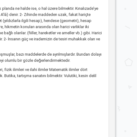
k planda ne halde ise, o hal üzere bilmektir. Kınalızade’ye
i A’lâ) denir. 2- Zihinde maddeden uzak, fakat hariçte
t (yıldızlarla ilgili hesap), hendese (geometri), hesap
 hikmetin konuları arasında olan harici varlıklar iki
bağlı olanlar. (fiiller, hareketler ve ameller vb.) gibi. Harici
nir. 2- İnsanın güç ve irademizin de tesiri muhakkak olan ve
p uyuşmuşlar, bazı maddelerde de ayrılmışlardır. Bundan dolayı
feyi olumlu bir gözle değerlendirmektedir.
, fizik ilimleri ve ilahi ilimler Matematik ilimler dört
. Butika, tartışma sanatını bilmektir. Vulutiki, kesin delil