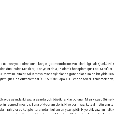
 seviyede olmalarına karşın, geometride ise Mısırlılar bilgiliydi. Çünkü Nil neh
leri düşünülen Mısırlılar, Pi sayısını da 3,16 olarak hesaplamıştır. Eski Mısır’ıla
ur. Mevsim isimleri Nil’in mevsimsel taşkınlarına göre adlar alsa da bir yılda 36
liştirmiştir. Sos düzenlemesi İ.S. 1582’de Papa XIII. Gregor son düzenlemeleri 
lse de aslında iki yazı arasında çok büyük farklar bulunur. Mısır yazısı, Sümer
enin resmedilmesidir. Buna piktogram denir. Hiyeroglif yazı kutsal metinlerin ta
an, rahipler ve katipler tarafından kullanılan yazı tipidir. Hiyeratik yazının halk 