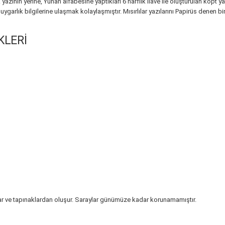
yazının yerine, Yunan alfabesine yaptıkları 6 harflik ilave ile oluşturulan kopt yaz
rlık bilgilerine ulaşmak kolaylaşmıştır. Mısırlılar yazılarını Papirüs denen bi
KLERİ
zar ve tapınaklardan oluşur. Saraylar günümüze kadar korunamamıştır.