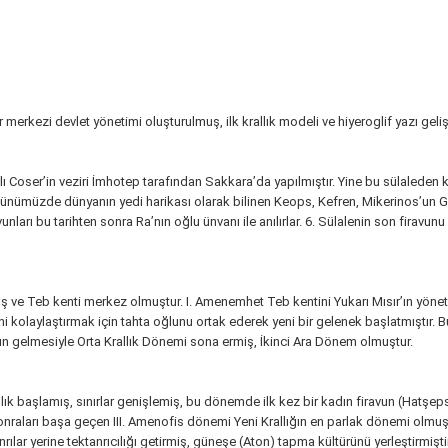
r merkezi devlet yönetimi oluşturulmuş, ilk krallık modeli ve hiyeroglif yazı gelişti
ralı Coser’in veziri İmhotep tarafından Sakkara’da yapılmıştır. Yine bu sülaleden
ve günümüzde dünyanın yedi harikası olarak bilinen Keops, Kefren, Mikerinos’un G
nları bu tarihten sonra Ra’nın oğlu ünvanı ile anılırlar. 6. Sülalenin son firavu
ş ve Teb kenti merkez olmuştur. I. Amenemhet Teb kentini Yukarı Mısır’ın yöneti
olaylaştırmak için tahta oğlunu ortak ederek yeni bir gelenek başlatmıştır. Bu s
rın gelmesiyle Orta Krallık Dönemi sona ermiş, İkinci Ara Dönem olmuştur.
ık başlamış, sınırlar genişlemiş, bu dönemde ilk kez bir kadın firavun (Hatşepsu
nraları başa geçen III. Amenofis dönemi Yeni Krallığın en parlak dönemi olmuş,
ılar yerine tektanrıcılığı getirmiş, güneşe (Aton) tapma kültürünü yerleştirmiştir