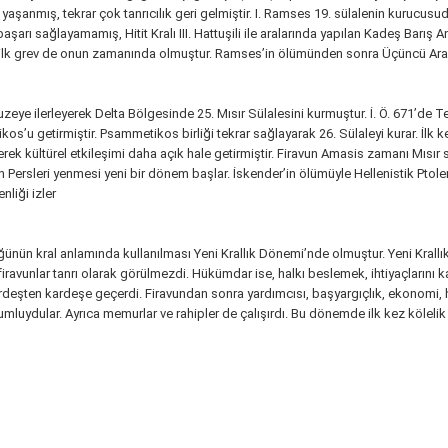
şanmış, tekrar çok tanrıcılık geri gelmiştir. I. Ramses 19. sülalenin kurucusudur
arı sağlayamamış, Hitit Kralı III. Hattuşili ile aralarında yapılan Kadeş Barış An
teki ilk grev de onun zamanında olmuştur. Ramses’in ölümünden sonra Üçüncü Ara
zeye ilerleyerek Delta Bölgesinde 25. Mısır Sülalesini kurmuştur. İ. Ö. 671’de Te
os’u getirmiştir. Psammetikos birliği tekrar sağlayarak 26. Sülaleyi kurar. İlk
ererek kültürel etkileşimi daha açık hale getirmiştir. Firavun Amasis zamanı Mı
’in Persleri yenmesi yeni bir dönem başlar. İskender’in ölümüyle Hellenistik Pto
liği izler
üğünün kral anlamında kullanılması Yeni Krallık Dönemi’nde olmuştur. Yeni Krallık
 firavunlar tanrı olarak görülmezdi. Hükümdar ise, halkı beslemek, ihtiyaçlarını
deşten kardeşe geçerdi. Firavundan sonra yardımcısı, başyargıçlık, ekonomi, h
sorumluydular. Ayrıca memurlar ve rahipler de çalışırdı. Bu dönemde ilk kez kölel