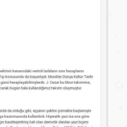
rinin kenarındaki verimli tarlaların sınır hesaplarını
r Tıp konusunda da başarılıydı. Mısırlılar Dünya Kültür Tarihi
5 günü hesaplayabilmişlerdir. J. Cezar bu Mısır takvimine,
yaparak bugün hala kullandığımız takvim oluşmuştur.
lerde de olduğu gibi, eşyanın şeklini çizmekle başlamıştır
şa kazınmasında kullanılırdı. Hiyeratik yazı ise ona göre
için basitleştirilmiş hali olan demotik denilen yazı biçimi