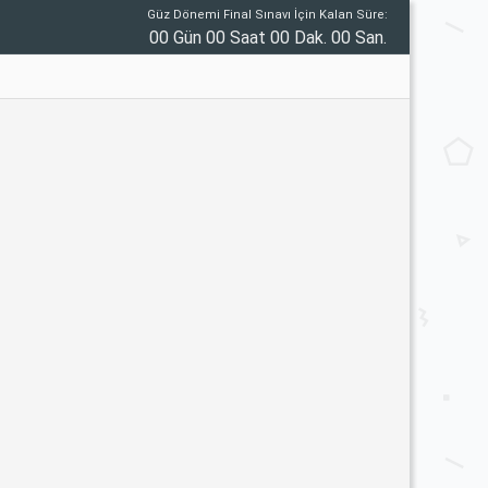
Güz Dönemi Final Sınavı İçin Kalan Süre:
00 Gün 00 Saat 00 Dak. 00 San.