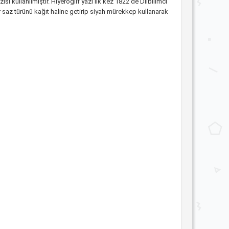
ısı kullanılmıştır. Hiyeroglif yazı ilk kez 1822’de Dilbilimci
r saz türünü kağıt haline getirip siyah mürekkep kullanarak