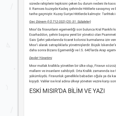
sürede rahiplerin tepkisini çeken bu durum nedeni ile kaos ya
II. Ramses kuzeyde Kadeş şehrinde Hititlerle savaşmış ve baş
tarihe geçmiştir. Kuzey Suriye Hititlerde kalmıştır. Tarih
Geç Dönem (İ.Ö.712-332) (25.-31. Sülaleler)
Mısır’da firavunların egemenliği son bulunca Kral Piankhi ku
Esarhaddon, şehrin başına yerel bir yönetici olan Psammetik
Sais Şehri yakınlarında ticaret kolonisi kurmalarına izin v
Mısır’ı alarak satraplıklarla yönetmişlerdir. Büyük İskender
daha sonra Bizans Egemenliği ve İ.S. 640’larda Arap egemen
Devlet Yönetimi
Mısır mutlak krallıkla yönetilen bir ülke olup, Firavun sözc
malların ve insanların sahibiydi. Orta Krallık zamanında ise
yükümlüydü. Firavunluk genellikle babadan oğula ya da kar
kişiydi. Valiler ise kral adına ülkeyi yöneten vezire karşı 
ESKİ MISIR’DA BİLİM VE YAZI