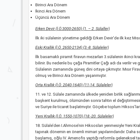
Birinci Ara Dönem
İkinci Ara Dönem
Üçüncü Ara Dönem
Erken Devir (İ.Ö.3000-2650) (1. – 2. Sülaller)
İlk iki sülalenin yönetime geldiği Erken Devir’de ilk kez Mısı
Eski Krallık (İ.Ö. 2650-2134) (3.-8. Sülaleler)
İlk basamaklı piramit firavun mezarları 3.sülalenin ikinci k
bilinir. Bu nedenle bu çağa Piramitler Çağı adı da verilir 
Sülalenin zamanında güneş dini ortaya çıkmıştır. Mısır Firavu
olmuş ve Birinci Ara Dönem yaşanmıştır.
Orta Krallık (İ.Ö. 2040-1640) (11-14. Sülaleler)
11. ve 12. Sülale zamanında ülkede yeniden birlik sağlanmı
başkent kurulmuş, ölümünden sonra tahtın el değiştirmesini k
ve Suriye ile ticaret başlatmıştır. Göçebe toplum Hiksos’la
Yeni Krallık (İ.Ö. 1550-1070) (18.-20. Sülaleler)
18. Sülale’den I.Ahmose’nin Hiksosları yenmesiyle Yeni Krall
tapınak dönemin en önemli mimari yapılarındandır. Daha so
başlamış, oğlu IV. Amenofis yaptığı reformla geleneksel tanr