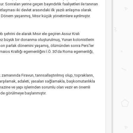
. Sonraları yerine geçen bayındırlık faaliyetleri ile tanınan
tlaşması iki devlet arasındaki ilk yazılı anlaşma olarak
 Dönem yaşanmış, Mısır küçük yönetimlere ayrılmıştır.
b şehrini de alarak Mısır ele geçiren Assur Kralı
 kez büyük bir donanma oluşturulmuş, Yunan kolonistlerin
sır son parlak dönemini yaşamış, ölümünden sonra Pers’ler
lemaios Krallığı egemenliğini İ.Ö. 30’da Roma egemenliği,
 zamanında Firavun, tanrısallaştırılmış olup, toprakların,
 karşılamak, adaleti, yasaları sağlamakla, başkomutanlıkla
azine ve yapı işlerinden sorumlu olan vezir en önemli
ik de görülmeye başlanmıştır.