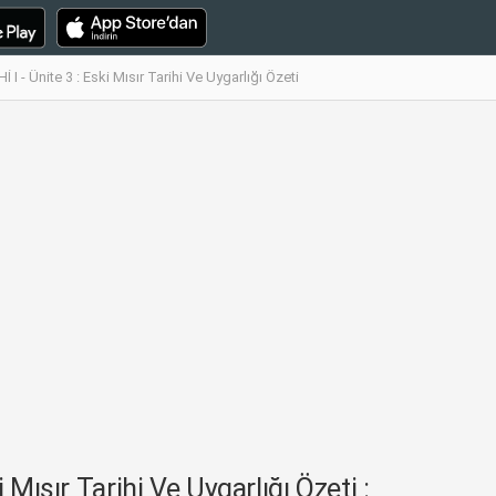
I - Ünite 3 : Eski Mısır Tarihi Ve Uygarlığı Özeti
Mısır Tarihi Ve Uygarlığı Özeti :