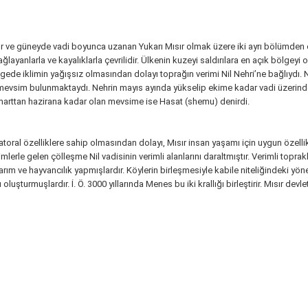
sır ve güneyde vadi boyunca uzanan Yukarı Mısır olmak üzere iki ayrı bölümden 
layanlarla ve kayalıklarla çevrilidir. Ülkenin kuzeyi saldırılara en açık bölgey
 iklimin yağışsız olmasından dolayı toprağın verimi Nil Nehri’ne bağlıydı. Nil N
 üç mevsim bulunmaktaydı. Nehrin mayıs ayında yükselip ekime kadar vadi üzerin
marttan hazirana kadar olan mevsime ise Hasat (shemu) denirdi.
kvatoral özelliklere sahip olmasından dolayı, Mısır insan yaşamı için uygun özellik
le gelen çölleşme Nil vadisinin verimli alanlarını daraltmıştır. Verimli toprak
 tarım ve hayvancılık yapmışlardır. Köylerin birleşmesiyle kabile niteliğindeki 
 oluşturmuşlardır. İ. Ö. 3000 yıllarında Menes bu iki krallığı birleştirir. Mısır dev