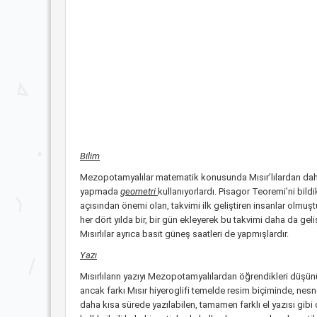
Bilim
Mezopotamyalılar matematik konusunda Mısır’lılardan daha üst
yapmada
geometri
kullanıyorlardı. Pisagor Teoremi’ni bildik
açısından önemi olan, takvimi ilk geliştiren insanlar olmuşt
her dört yılda bir, bir gün ekleyerek bu takvimi daha da ge
Mısırlılar ayrıca basit güneş saatleri de yapmışlardır.
Yazı
Mısırlıların yazıyı Mezopotamyalılardan öğrendikleri düşünü
ancak farkı Mısır hiyeroglifi temelde resim biçiminde, nesn
daha kısa sürede yazılabilen, tamamen farklı el yazısı gibi ol