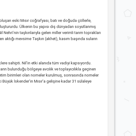
oluşan eski Mısır coğrafyası, batı ve doğuda çöllerle,
i oluştururdu. Ülkenin bu yapısı dış dünyadan soyutlanmış
ehri’nin taşkınlarıyla gelen miller verimli tarım toprakları
den aktığı mevsime Taşkın (akhet), kasım başında suların
lere sahipti. Nil’in etki alanıda tüm vadiyi kapsıyordu.
ların bulunduğu bölgeye avcılık ve toplayıcılıkla geçinen
yönetim birimleri olan nomeler kurulmuş, sonrasında nomeler
leti Büyük İskender’in Mısır’a gelişine kadar 31 sülaleye