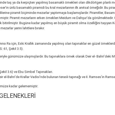
nde taş ya da kerpiçten yapılmış basamaklı örnekleri olan dikdörtgen planlı mez
ser’in ünlü basamaklı piramidi bu kral mezarlarının ilk anıtsal örneğidir. Bu pir
dilerine piramit biçiminde mezarlar yaptırmaya başlamışlardır. Piramitler, Basama
miştir. Piramit mezarların erken örnekleri Meidum ve Dahşur’da görülmektedir. Ö
bitirilmiştir. Bugüne kadar yapılmış en büyük piramit olma özelliğini taşıyan Ke
zarlar yerini lahitlere bırakır.
anrısı Ra için, Eski Krallık zamanında yapılmış olan tapınaklar en güzel örneklerdi
S: 61, Şekil 3.5).
eriyle günümüze ulaşmışlardır. Bu tapınaklara örnek olarak Deir el- Bahri’deki M
 Şekil 3.6) ve Ebu Simbel Tapınakları.
Deir el-Bahri’de Krallar Vadisi’nde bulunan teraslı tapınağı ve II. Ramses’in Ram
nümüze kadar gelememiştir.
 GELENEKLERİ