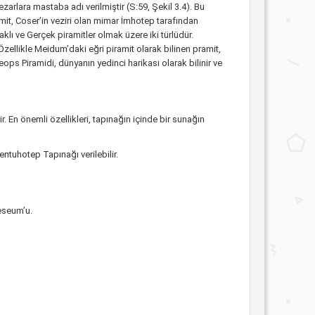
arlara mastaba adı verilmiştir (S:59, Şekil 3.4). Bu
amit, Coser’in veziri olan mimar İmhotep tarafından
klı ve Gerçek piramitler olmak üzere iki türlüdür.
zellikle Meidum’daki eğri piramit olarak bilinen pramit,
ops Piramidi, dünyanın yedinci harikası olarak bilinir ve
r. En önemli özellikleri, tapınağın içinde bir sunağın
entuhotep Tapınağı verilebilir.
seseum’u.