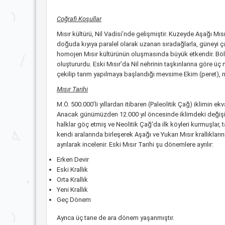
Coğrafi Koşullar
Mısır kültürü, Nil Vadisi’nde gelişmiştir. Kuzeyde Aşağı Mı
doğuda kıyıya paralel olarak uzanan sıradağlarla, güneyi çağ
homojen Mısır kültürünün oluşmasında büyük etkendir. Bölgede
oluştururdu. Eski Mısır’da Nil nehrinin taşkınlarına göre
çekilip tarım yapılmaya başlandığı mevsime Ekim (peret), 
Mısır Tarihi
M.Ö. 500.000’li yıllardan itibaren (Paleolitik Çağ) iklimin e
Anacak günümüzden 12.000 yıl öncesinde iklimdeki değişimler
halklar göç etmiş ve Neolitik Çağ’da ilk köyleri kurmuşlar,
kendi aralarında birleşerek Aşağı ve Yukarı Mısır krallıklarını
ayrılarak incelenir. Eski Mısır Tarihi şu dönemlere ayrılır:
Erken Devir
Eski Krallık
Orta Krallık
Yeni Krallık
Geç Dönem
Ayrıca üç tane de ara dönem yaşanmıştır.