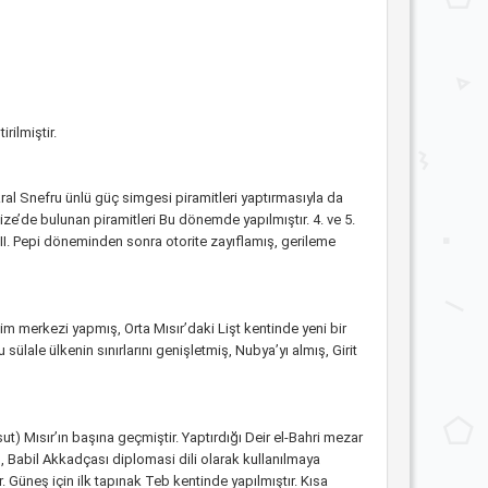
rilmiştir.
 kral Snefru ünlü güç simgesi piramitleri yaptırmasıyla da
ize’de bulunan piramitleri Bu dönemde yapılmıştır. 4. ve 5.
nu II. Pepi döneminden sonra otorite zayıflamış, gerileme
m merkezi yapmış, Orta Mısır’daki Lişt kentinde yeni bir
ülale ülkenin sınırlarını genişletmiş, Nubya’yı almış, Girit
t) Mısır’ın başına geçmiştir. Yaptırdığı Deir el-Bahri mezar
 Babil Akkadçası diplomasi dili olarak kullanılmaya
. Güneş için ilk tapınak Teb kentinde yapılmıştır. Kısa