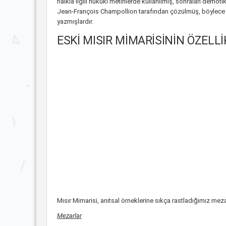
halkla ilgili hukuki metinlerde kullanılmış, sonraları demotik 
Jean-François Champollion tarafından çözülmüş, böylece uyga
yazmışlardır.
ESKİ MISIR MİMARİSİNİN ÖZELLİ
Mısır Mimarisi, anıtsal örneklerine sıkça rastladığımız me
Mezarlar