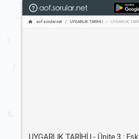
aof.sorular.net
UYGARLIK TARİHİ I
UYGARLIK TARİHİ 
UYGARLIK TARİHİ I - Ünite 3 : Eski 