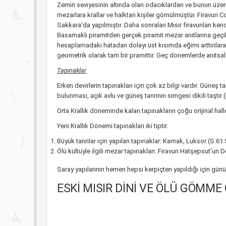
Zemin seviyesinin altında olan odacıklardan ve bunun üzeri
mezarlara krallar ve halktan kişiler gömülmüştür. Firavun Co
Sakkara’da yapılmıştır. Daha sonraları Mısır firavunları ken
Basamaklı piramitden gerçek piramit mezar anıtlarına geçil
hesaplamadaki hatadan dolayı üst kısımda eğimi arttırılarak 
geometrik olarak tam bir pramittir. Geç dönemlerde anıtsal me
Tapınaklar
Erken devirlerin tapınakları için çok az bilgi vardır. Güneş t
bulunması, açık avlu ve güneş tanrının simgesi dikili taştır (
Orta Krallık döneminde kalan tapınakların çoğu orijinal hall
Yeni Krallık Dönemi tapınakları iki tiptir.
Büyük tanrılar için yapılan tapınaklar: Karnak, Luksor (S:61
Ölü kültüyle ilgili mezar tapınakları: Firavun Hatşepsut’un 
Saray yapılarının hemen hepsi kerpiçten yapıldığı için gü
ESKİ MISIR DİNİ VE ÖLÜ GÖMME