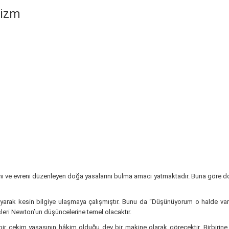
lizm
ı ve evreni düzenleyen doğa yasalarını bulma amacı yatmaktadır. Buna göre d
yarak kesin bilgiye ulaşmaya çalışmıştır. Bunu da “Düşünüyorum o halde varı
eri Newton’un düşüncelerine temel olacaktır.
çekim yasasının hâkim olduğu dev bir makine olarak görecektir. Birbirine yakı