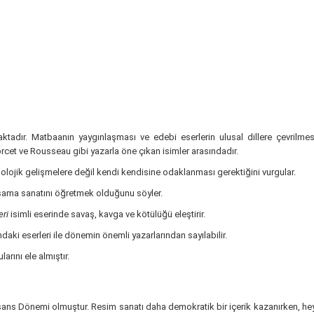
tadır. Matbaanın yaygınlaşması ve edebi eserlerin ulusal dillere çevrilmesi
orcet ve Rousseau gibi yazarla öne çıkan isimler arasındadır.
olojik gelişmelere değil kendi kendisine odaklanması gerektiğini vurgular.
aşama sanatını öğretmek olduğunu söyler.
eri
isimli eserinde savaş, kavga ve kötülüğü eleştirir.
ındaki eserleri ile dönemin önemli yazarlarından sayılabilir.
rını ele almıştır.
sans Dönemi olmuştur. Resim sanatı daha demokratik bir içerik kazanırken, heyk