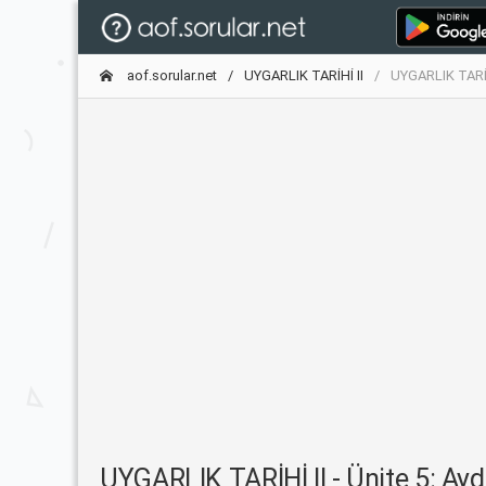
aof.sorular.net
UYGARLIK TARİHİ II
UYGARLIK TARİHİ
UYGARLIK TARİHİ II - Ünite 5: Aydı