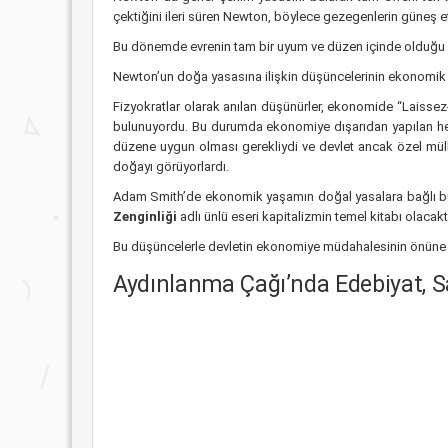
çektiğini ileri süren Newton, böylece gezegenlerin güneş et
Bu dönemde evrenin tam bir uyum ve düzen içinde olduğu 
Newton’un doğa yasasına ilişkin düşüncelerinin ekonomik y
Fizyokratlar olarak anılan düşünürler, ekonomide “Laissez
bulunuyordu. Bu durumda ekonomiye dışarıdan yapılan he
düzene uygun olması gerekliydi ve devlet ancak özel mülki
doğayı görüyorlardı.
Adam Smith’de ekonomik yaşamın doğal yasalara bağlı bu
Zenginliği
adlı ünlü eseri kapitalizmin temel kitabı olaca
Bu düşüncelerle devletin ekonomiye müdahalesinin önüne g
Aydınlanma Çağı’nda Edebiyat, 