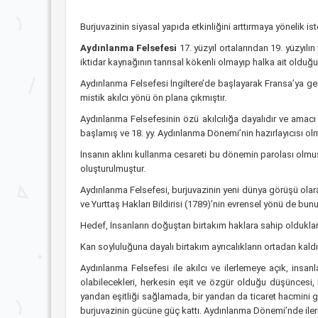
Burjuvazinin siyasal yapıda etkinliğini arttırmaya yönelik 
Aydınlanma Felsefesi
17. yüzyıl ortalarından 19. yüzyılı
iktidar kaynağının tanrısal kökenli olmayıp halka ait olduğ
Aydınlanma Felsefesi İngiltere’de başlayarak Fransa’ya geç
mistik akılcı yönü ön plana çıkmıştır.
Aydınlanma Felsefesinin özü akılcılığa dayalıdır ve amacı K
başlamış ve 18. yy. Aydınlanma Dönemi’nin hazırlayıcısı ol
İnsanın aklını kullanma cesareti bu dönemin parolası olmu
oluşturulmuştur.
Aydınlanma Felsefesi, burjuvazinin yeni dünya görüşü olar
ve Yurttaş Hakları Bildirisi (1789)’nin evrensel yönü de bun
Hedef, İnsanların doğuştan birtakım haklara sahip oldukların
Kan soyluluğuna dayalı birtakım ayrıcalıkların ortadan kal
Aydınlanma Felsefesi ile akılcı ve ilerlemeye açık, ins
olabilecekleri, herkesin eşit ve özgür olduğu düşüncesi, 
yandan eşitliği sağlamada, bir yandan da ticaret hacmini ge
burjuvazinin gücüne güç kattı. Aydınlanma Dönemi’nde ileri 