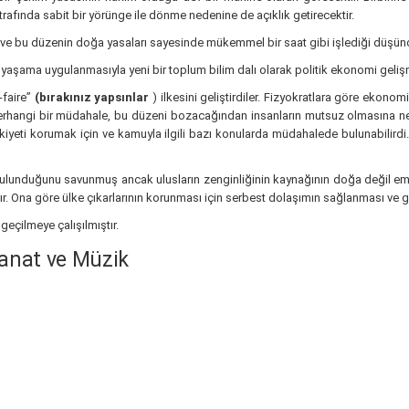
rafında sabit bir yörünge ile dönme nedenine de açıklık getirecektir.
ve bu düzenin doğa yasaları sayesinde mükemmel bir saat gibi işlediği düşün
aşama uygulanmasıyla yeni bir toplum bilim dalı olarak politik ekonomi geliş
-faire”
(bırakınız yapsınlar
) ilkesini geliştirdiler. Fizyokratlara göre ekono
rhangi bir müdahale, bu düzeni bozacağından insanların mutsuz olmasına ne
yeti korumak için ve kamuyla ilgili bazı konularda müdahalede bulunabilirdi. A
lunduğunu savunmuş ancak ulusların zenginliğinin kaynağının doğa değil eme
ktır. Ona göre ülke çıkarlarının korunması için serbest dolaşımın sağlanması ve 
eçilmeye çalışılmıştır.
Sanat ve Müzik