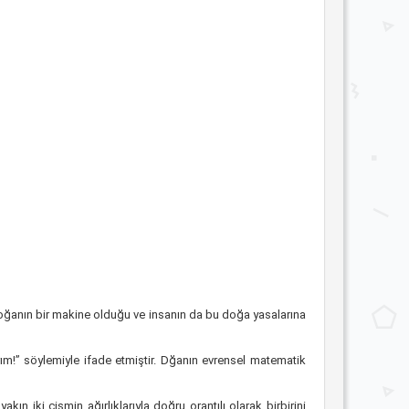
oğanın bir makine olduğu ve insanın da bu doğa yasalarına
m!” söylemiyle ifade etmiştir. Dğanın evrensel matematik
n iki cismin ağırlıklarıyla doğru orantılı olarak birbirini