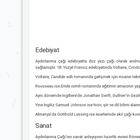
Edebiyat
Aydınlanma çağı edebiyatta düz yazı çağı olarak anılmak
sağlamıştır. 18. Yüzyıl Fransız edebiyatında Voltaire, Cond
Voltaire,
Candide
adlı romanında gelişmek için insanın tekn
Rousseau ise
Emile
isimli romanında eğitimin amacının y
Aynı dönemde İngiltere’de Jonathan Swift,
Gulliver’in Gezil
Yine İngiliz Samuel Johnson ise hiciv, şiir ve dil bilimi alan
Almanya’da Gotthold Lessing ise eserlerinde akıl çağı konula
Sanat
Aydınlanma Çağı’nın sanat anlayışının hazırlık evresi Röne