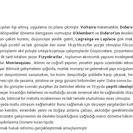
yulan ilgi artmış, uygulama ön plana çıkmıştır.
Voltaire
matematikle,
Dider
ansiklopediler döneme damgasını vurmuştur.
D’Alembert
ve
Diderot’un
Ansikl
un çekim kuramı, düşünceye yenilik getirir,
Lagrange ve Laplace
gök mekan
ilgili pozitif ve laik görüşler ileri sürer. 18.yy.filozoflar yüzyılı olmuştur Fi
r, görüşlerini akıl yoluyla ortaya koymaya çalışmışlardır. Düşüncelere, çözümle
 ilk tarih kitabını yazar.
Fizyokratlar
, toplumun ekonomik yapısını inceleyerek, 
lar.
Montesquieu
, iklimin ve coğrafi yapının, yönetim yapısı üzerindeki etkisi
 koyar. Bilimsel gelişmelerin ışığında, mutlak monarşi ve geleneksel yapı sorgulanm
dın despotizmini savunurken, bir kısmı despotluğa şiddetle karşı çıkarak, b
i için de yasama, yürütme ve yargı gücünü birbirinden ayırır. Daha sonra bu 
r. Bu görüşler sonraki yüzyılları da derinden etkiler ve 19.yy.da
çeşitli ideolo
çer. İnsanlığın ilerlemesi ve mutluluğu ancak evrensel akıl ile sağlanabilir d
de, bilimsel bir metotla incelenmesi ve laik temele oturtulması esas olmuştur.
yada mutlu olmasını sağlamaktır. Bunu sağlamak için de peşin yargılardan kurtu
n kendini, evrendeki yerini ve doğayı anlama çabası, akılcılığın gereklerindendi
e ticaretin gelişmesinin de devletin büyüklüğünü sağladığı inancı döneme hâkim
Aydınlanma Dönemi insan tipidir.
getirmek hukuk reformu gerçekleştirmek amaçlanmıştır.