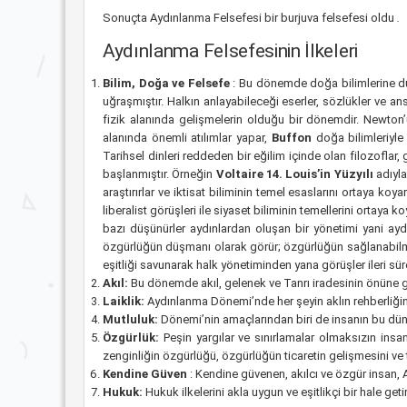
Sonuçta Aydınlanma Felsefesi bir burjuva felsefesi oldu
.
Aydınlanma Felsefesinin İlkeleri
Bilim, Doğa ve Felsefe
: Bu dönemde doğa bilimlerine du
uğraşmıştır. Halkın anlayabileceği eserler, sözlükler ve 
fizik alanında gelişmelerin olduğu bir dönemdir. Newton’
alanında önemli atılımlar yapar,
Buffon
doğa bilimleriyle 
Tarihsel dinleri reddeden bir eğilim içinde olan filozofla
başlanmıştır. Örneğin
Voltaire 14. Louis’in Yüzyılı
adıyla
araştırırlar ve iktisat biliminin temel esaslarını ortaya koyar
liberalist görüşleri ile siyaset biliminin temellerini ortaya
bazı düşünürler aydınlardan oluşan bir yönetimi yani ay
özgürlüğün düşmanı olarak görür; özgürlüğün sağlanabilmes
eşitliği savunarak halk yönetiminden yana görüşler ileri süre
Akıl:
Bu dönemde akıl, gelenek ve Tanrı iradesinin önüne ge
Laiklik:
Aydınlanma Dönemi’nde her şeyin aklın rehberliğin
Mutluluk:
Dönemi’nin amaçlarından biri de insanın bu dün
Özgürlük:
Peşin yargılar ve sınırlamalar olmaksızın insanı
zenginliğin özgürlüğü, özgürlüğün ticaretin gelişmesini v
Kendine Güven
: Kendine güvenen, akılcı ve özgür insan, 
Hukuk:
Hukuk ilkelerini akla uygun ve eşitlikçi bir hale 