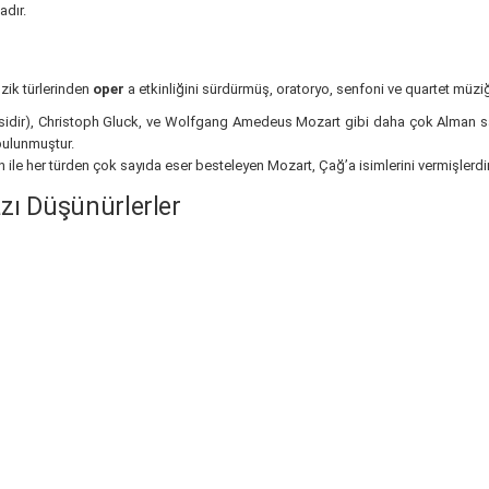
adır.
zik türlerinden
oper
a etkinliğini sürdürmüş, oratoryo, senfoni ve quartet müziğin
cisidir), Christoph Gluck, ve Wolfgang Amedeus Mozart gibi daha çok Alman s
bulunmuştur.
 ile her türden çok sayıda eser besteleyen Mozart, Çağ’a isimlerini vermişlerdir
zı Düşünürlerler