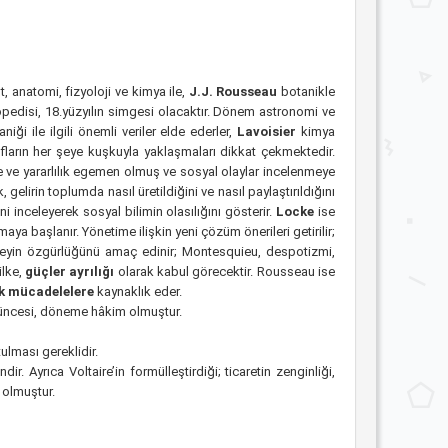
o
t, anatomi, fizyoloji ve kimya ile,
J.J. Rousseau
botanikle
opedisi, 18.yüzyılın simgesi olacaktır. Dönem astronomi ve
iği ile ilgili önemli veriler elde ederler,
Lavoisier
kimya
lozofların her şeye kuşkuyla yaklaşmaları dikkat çekmektedir.
me ve yararlılık egemen olmuş ve sosyal olaylar incelenmeye
gelirin toplumda nasıl üretildiğini ve nasıl paylaştırıldığını
ni inceleyerek sosyal bilimin olasılığını gösterir.
Locke
ise
aya başlanır. Yönetime ilişkin yeni çözüm önerileri getirilir;
ireyin özgürlüğünü amaç edinir; Montesquieu, despotizmi,
ilke,
güçler ayrılığı
olarak kabul görecektir. Rousseau ise
jik mücadelelere
kaynaklık eder.
üşüncesi, döneme hâkim olmuştur.
lması gereklidir.
r. Ayrıca Voltaire’in formülleştirdiği; ticaretin zenginliği,
 olmuştur.