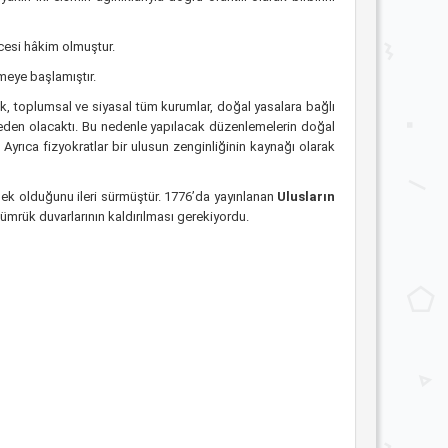
cesi hâkim olmuştur.
meye başlamıştır.
mik, toplumsal ve siyasal tüm kurumlar, doğal yasalara bağlı
den olacaktı. Bu nedenle yapılacak düzenlemelerin doğal
yrıca fizyokratlar bir ulusun zenginliğinin kaynağı olarak
k olduğunu ileri sürmüştür. 1776’da yayınlanan
Ulusların
gümrük duvarlarının kaldırılması gerekiyordu.