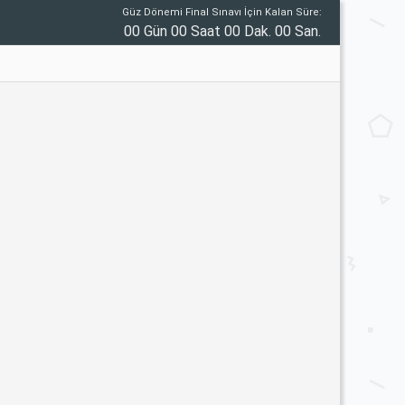
Güz Dönemi Final Sınavı İçin Kalan Süre:
00 Gün 00 Saat 00 Dak. 00 San.