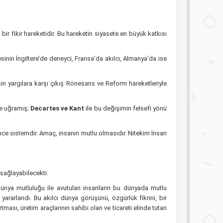
bir fikir hareketidir. Bu hareketin siyasete en büyük katkısı
inin İngiltere’de deneyci, Fransa’da akılcı, Almanya’da ise
eşin yargılara karşı çıkış Rönesans ve Reform hareketleriyle
me uğramış;
Decartes ve Kant
ile bu değişimin felsefi yönü
ce sistemdir. Amaç, insanın mutlu olmasıdır. Nitekim İnsan
sağlayabilecekti.
dünya mutluluğu ile avutulan insanların bu dünyada mutlu
ararlandı. Bu akılcı dünya görüşünü, özgürlük fikrini, bir
ası, üretim araçlarının sahibi olan ve ticareti elinde tutan