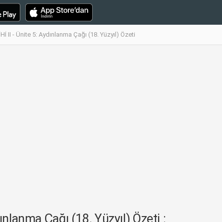
 II - Ünite 5: Aydınlanma Çağı (18. Yüzyıl) Özeti
nlanma Çağı (18. Yüzyıl) Özeti :