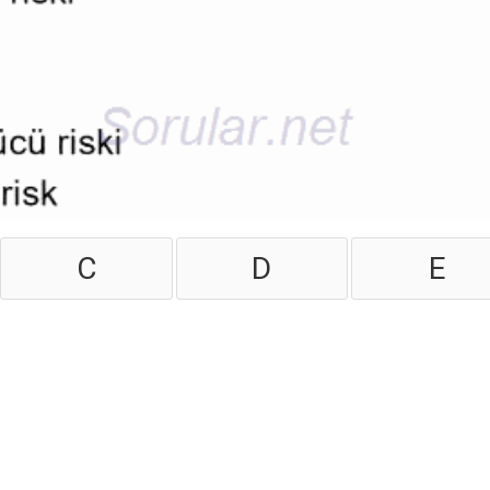
C
D
E