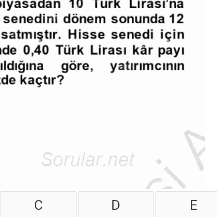
C
D
E