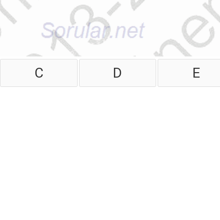
C
D
E