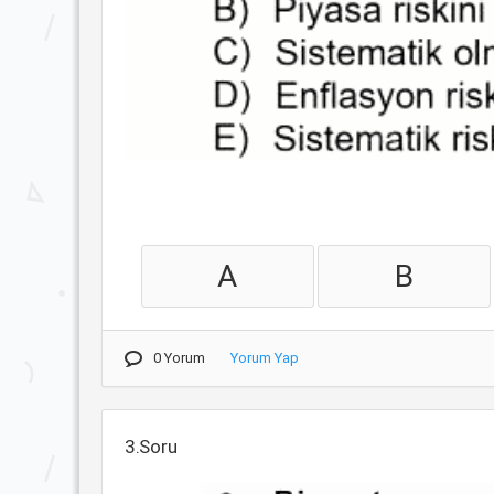
A
B
0 Yorum
Yorum Yap
3.Soru