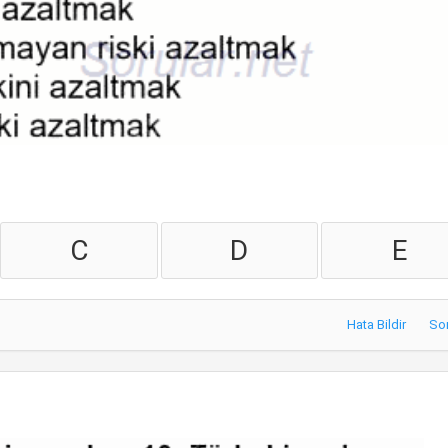
C
D
E
Hata Bildir
So