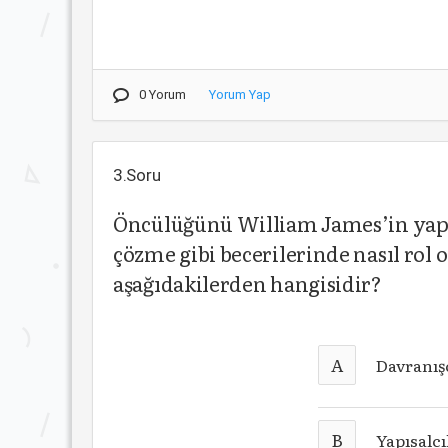
0 Yorum
Yorum Yap
3.Soru
Öncülüğünü William James’in yaptı
çözme gibi becerilerinde nasıl ro
aşağıdakilerden hangisidir?
A
Davranışç
B
Yapısalcı