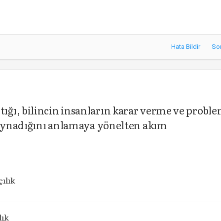
Hata Bildir
So
ğı, bilincin insanların karar verme ve probl
l oynadığını anlamaya yönelten akım
ılık
lık