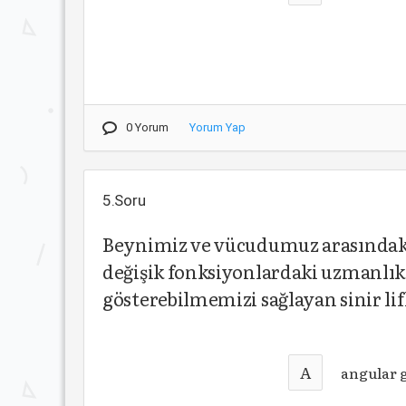
0 Yorum
Yorum Yap
5.Soru
Beynimiz ve vücudumuz arasındaki 
değişik fonksiyonlardaki uzmanlık
gösterebilmemizi sağlayan sinir lif
A
angular 