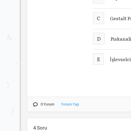
C
Gestalt P
D
Piskanal
E
İşlevselci
0 Yorum
Yorum Yap
4.Soru