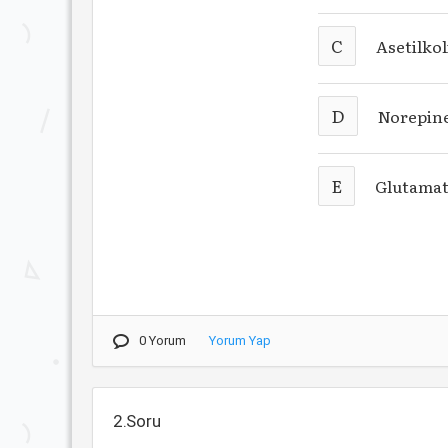
C
Asetilkol
D
Norepine
E
Glutama
0 Yorum
Yorum Yap
2.Soru