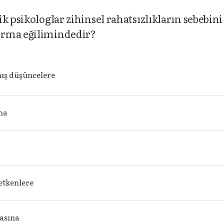
k psikologlar zihinsel rahatsızlıkların sebebini
ırma eğilimindedir?
ış düşüncelere
ına
etkenlere
asına