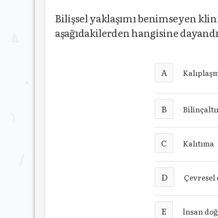
Bilişsel yaklaşımı benimseyen klini
aşağıdakilerden hangisine dayand
A
Kalıplaşm
B
Bilinçalt
C
Kalıtıma
D
Çevresel 
E
İnsan doğ