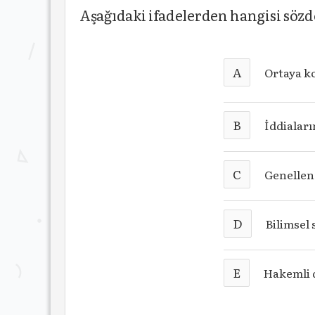
Aşağıdaki ifadelerden hangisi sözde
A
Ortaya ko
B
İddialar
C
Genellene
D
Bilimsel 
E
Hakemli d