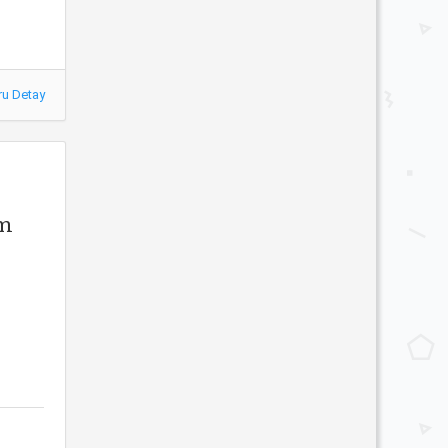
ru Detay
em