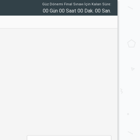
Güz Dönemi Final Sınavı İçin Kalan Süre:
00 Gün 00 Saat 00 Dak. 00 San.