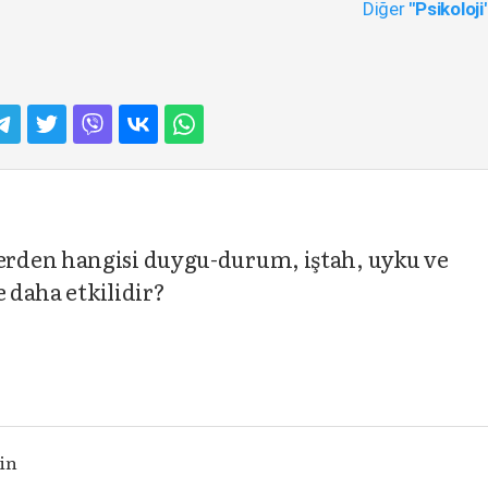
Diğer
"Psikoloji
rden hangisi duygu-durum, iştah, uyku ve
e daha etkilidir?
n
in