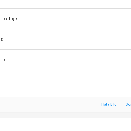
sikolojisi
iz
lik
Hata Bildir
So