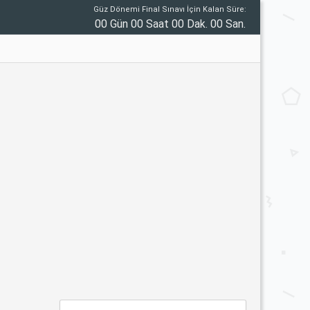
Güz Dönemi Final Sınavı İçin Kalan Süre:
00 Gün 00 Saat 00 Dak. 00 San.