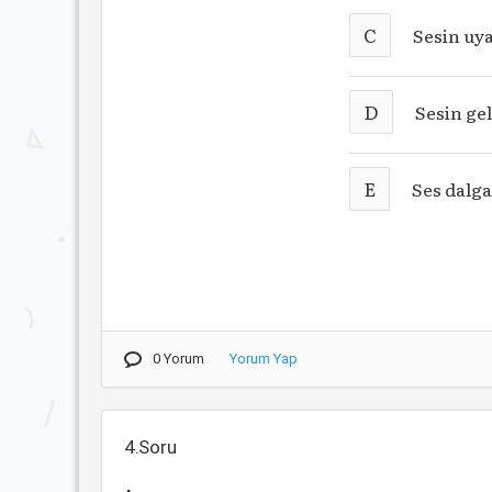
C
Sesin uya
D
Sesin ge
E
Ses dalga
0 Yorum
Yorum Yap
4.Soru