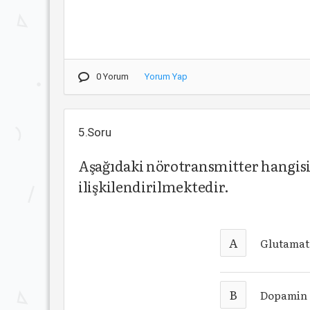
0 Yorum
Yorum Yap
5.Soru
Aşağıdaki nörotransmitter hangis
ilişkilendirilmektedir.
A
Glutamat
B
Dopamin