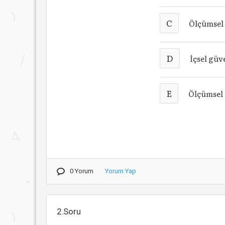
C
Ölçümsel 
D
İçsel güv
E
Ölçümsel 
0 Yorum
Yorum Yap
2.Soru