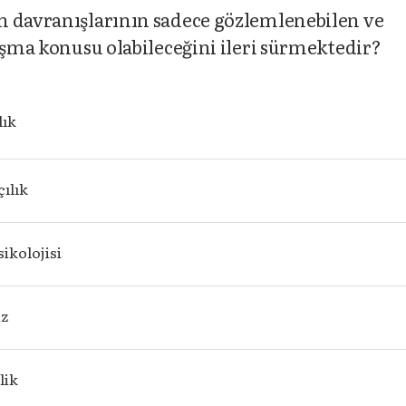
n davranışlarının sadece gözlemlenebilen ve
ışma konusu olabileceğini ileri sürmektedir?
lık
ılık
sikolojisi
iz
lik