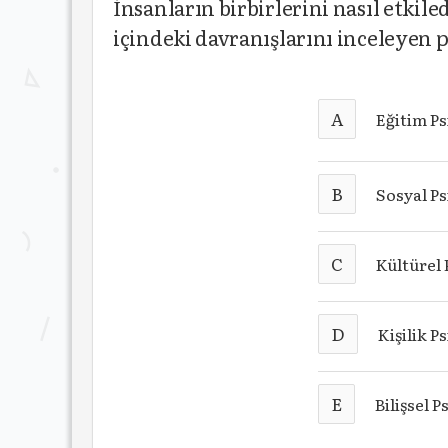
İnsanların birbirlerini nasıl etkiled
içindeki davranışlarını inceleyen p
A
Eğitim Ps
B
Sosyal Ps
C
Kültürel 
D
Kişilik Ps
E
Bilişsel P