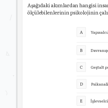
Aşağıdaki akımlardan hangisi insa
ölçülebilenlerinin psikolojinin çal
A
Yapısalcı
B
Davranışç
C
Geştalt p
D
Psikanal
E
İşlevselci