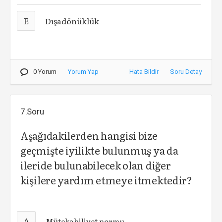
E
Dışadönüklük
0 Yorum
Yorum Yap
Hata Bildir
Soru Detay
7.Soru
Aşağıdakilerden hangisi bize
geçmişte iyilikte bulunmuş ya da
ileride bulunabilecek olan diğer
kişilere yardım etmeye itmektedir?
A
Mütekabiliyet normu