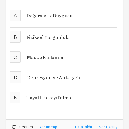
A
Değersizlik Duygusu
B
Fiziksel Yorgunluk
C
Madde Kullanımı
D
Depresyon ve Anksiyete
E
Hayattan keyif alma
0 Yorum
Yorum Yap
Hata Bildir
Soru Detay