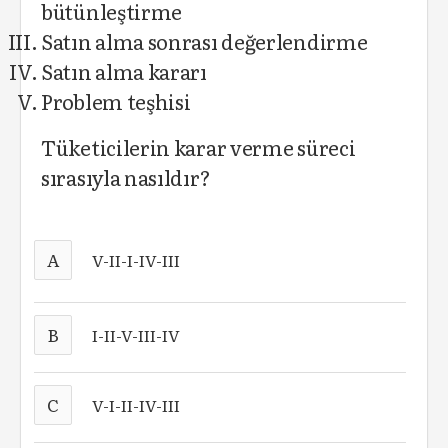
bütünleştirme
Satın alma sonrası değerlendirme
Satın alma kararı
Problem teşhisi
Tüketicilerin karar verme süreci
sırasıyla nasıldır?
A
V-II-I-IV-III
B
I-II-V-III-IV
C
V-I-II-IV-III