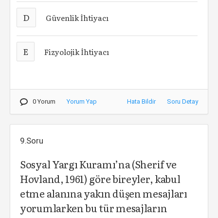
D
Güvenlik İhtiyacı
E
Fizyolojik İhtiyacı
0 Yorum
Yorum Yap
Hata Bildir
Soru Detay
9.Soru
Sosyal Yargı Kuramı’na (Sherif ve
Hovland, 1961) göre bireyler, kabul
etme alanına yakın düşen mesajları
yorumlarken bu tür mesajların