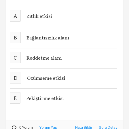
A
Zıtlık etkisi
B
Bağlantısızlık alanı
C
Reddetme alanı
D
Özümseme etkisi
E
Pekiştirme etkisi
0 Yorum
Yorum Yap
Hata Bildir
Soru Detay