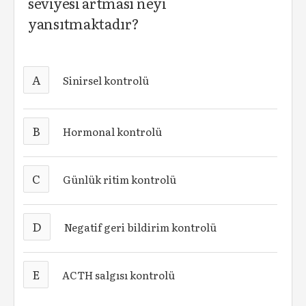
seviyesi artması neyi
yansıtmaktadır?
A
Sinirsel kontrolü
B
Hormonal kontrolü
C
Günlük ritim kontrolü
D
Negatif geri bildirim kontrolü
E
ACTH salgısı kontrolü