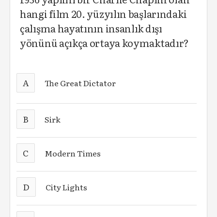
hangi film 20. yüzyılın başlarındaki
çalışma hayatının insanlık dışı
yönünü açıkça ortaya koymaktadır?
A
The Great Dictator
B
Sirk
C
Modern Times
D
City Lights