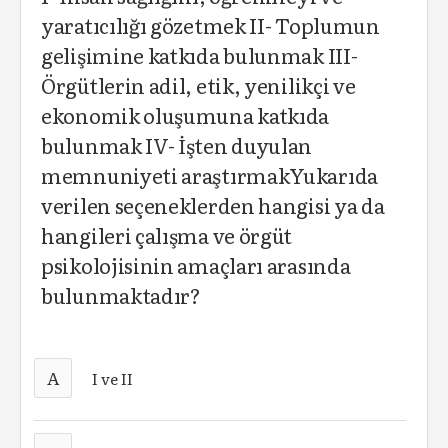
yaratıcılığı gözetmek II- Toplumun
gelişimine katkıda bulunmak III-
Örgütlerin adil, etik, yenilikçi ve
ekonomik oluşumuna katkıda
bulunmak IV- İşten duyulan
memnuniyeti araştırmakYukarıda
verilen seçeneklerden hangisi ya da
hangileri çalışma ve örgüt
psikolojisinin amaçları arasında
bulunmaktadır?
A
I ve II