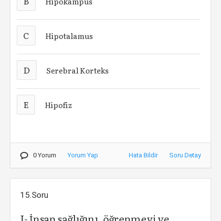
B
Hipokampus
C
Hipotalamus
D
Serebral Korteks
E
Hipofiz
0 Yorum
Yorum Yap
Hata Bildir
Soru Detay
15.Soru
I- İnsan sağlığını, öğrenmeyi ve