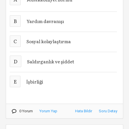
B
Yardım davranışı
C
Sosyal kolaylaştırma
D
Saldırganlık ve şiddet
E
İşbirliği
0 Yorum
Yorum Yap
Hata Bildir
Soru Detay