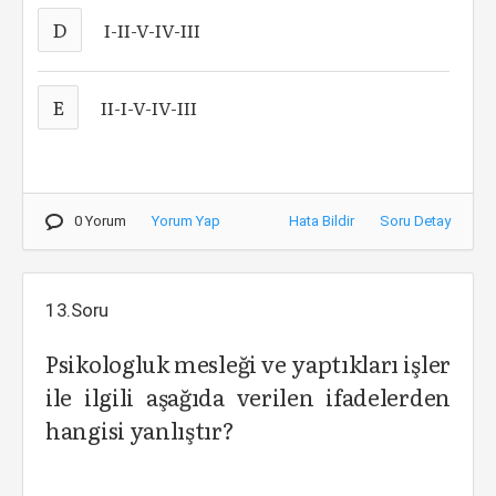
D
I-II-V-IV-III
E
II-I-V-IV-III
0 Yorum
Yorum Yap
Hata Bildir
Soru Detay
13.Soru
Psikologluk mesleği ve yaptıkları işler
ile ilgili aşağıda verilen ifadelerden
hangisi yanlıştır?