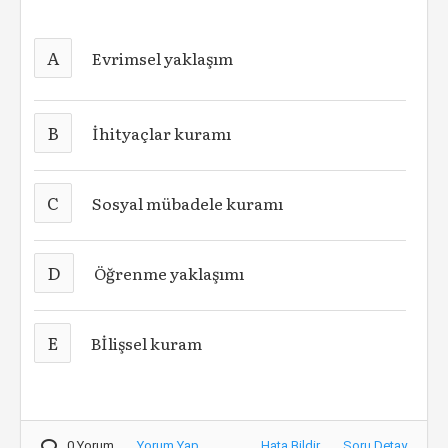
A
Evrimsel yaklaşım
B
İhityaçlar kuramı
C
Sosyal mübadele kuramı
D
Öğrenme yaklaşımı
E
Bİlişsel kuram
0 Yorum
Yorum Yap
Hata Bildir
Soru Detay