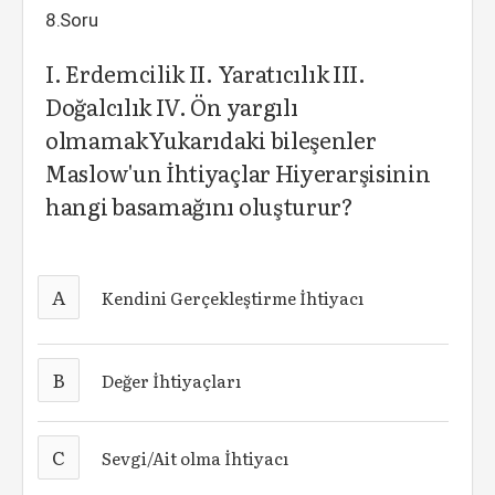
8.Soru
I. Erdemcilik II. Yaratıcılık III.
Doğalcılık IV. Ön yargılı
olmamakYukarıdaki bileşenler
Maslow'un İhtiyaçlar Hiyerarşisinin
hangi basamağını oluşturur?
A
Kendini Gerçekleştirme İhtiyacı
B
Değer İhtiyaçları
C
Sevgi/Ait olma İhtiyacı