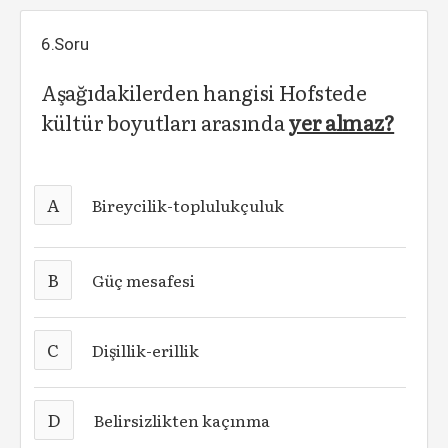
6.Soru
Aşağıdakilerden hangisi Hofstede
kültür boyutları arasında
yer almaz?
A
Bireycilik-toplulukçuluk
B
Güç mesafesi
C
Dişillik-erillik
D
Belirsizlikten kaçınma