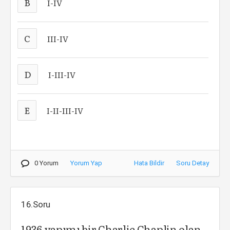
B
I-IV
C
III-IV
D
I-III-IV
E
I-II-III-IV
0 Yorum
Yorum Yap
Hata Bildir
Soru Detay
16.Soru
1936 yapımı bir Charlie Chaplin olan