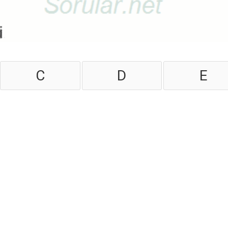
C
D
E