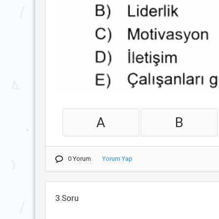
A
B
0 Yorum
Yorum Yap
3.Soru