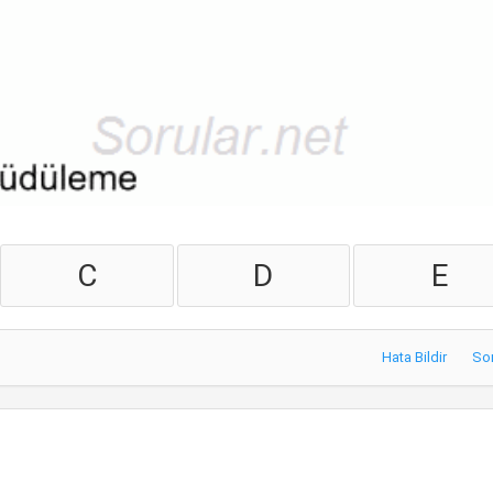
C
D
E
Hata Bildir
So