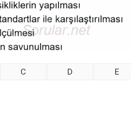
C
D
E