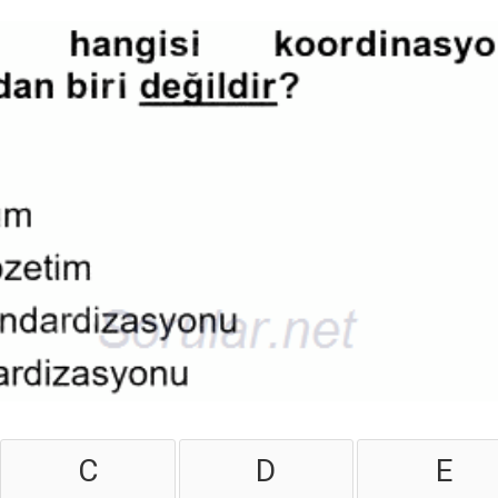
C
D
E