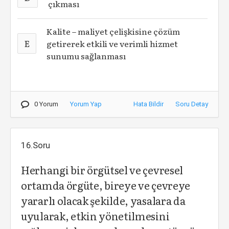
çıkması
Kalite – maliyet çelişkisine çözüm
E
getirerek etkili ve verimli hizmet
sunumu sağlanması
0 Yorum
Yorum Yap
Hata Bildir
Soru Detay
16.Soru
Herhangi bir örgütsel ve çevresel
ortamda örgüte, bireye ve çevreye
yararlı olacak şekilde, yasalara da
uyularak, etkin yönetilmesini