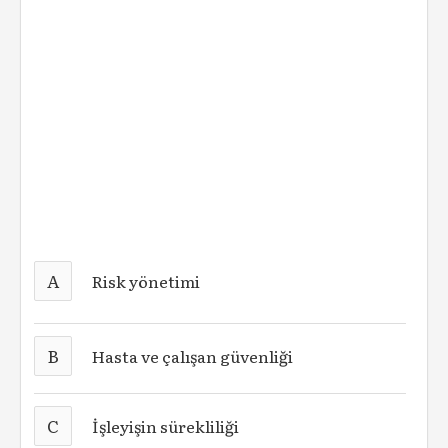
A
Risk yönetimi
B
Hasta ve çalışan güvenliği
C
İşleyişin sürekliliği