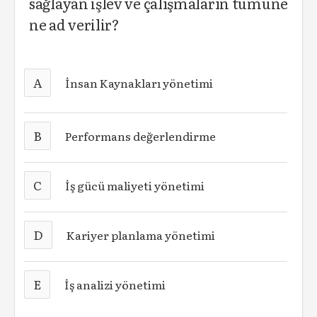
sağlayan işlev ve çalışmaların tümüne
ne ad verilir?
A
İnsan Kaynakları yönetimi
B
Performans değerlendirme
C
İş gücü maliyeti yönetimi
D
Kariyer planlama yönetimi
E
İş analizi yönetimi