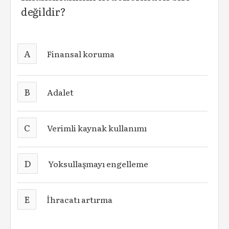
değildir?
A
Finansal koruma
B
Adalet
C
Verimli kaynak kullanımı
D
Yoksullaşmayı engelleme
E
İhracatı artırma