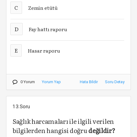
C
Zemin etütü
D
Fay hattı raporu
E
Hasar raporu
0 Yorum
Yorum Yap
Hata Bildir
Soru Detay
13.Soru
Sağlık harcamaları ile ilgili verilen
bilgilerden hangisi doğru
değildir?