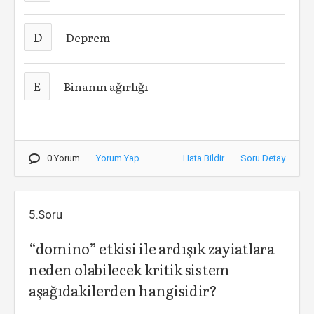
D
Deprem
E
Binanın ağırlığı
0 Yorum
Yorum Yap
Hata Bildir
Soru Detay
5.Soru
“domino” etkisi ile ardışık zayiatlara
neden olabilecek kritik sistem
aşağıdakilerden hangisidir?