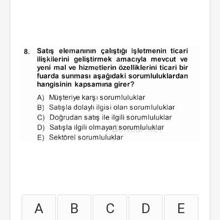
A
B
C
D
E