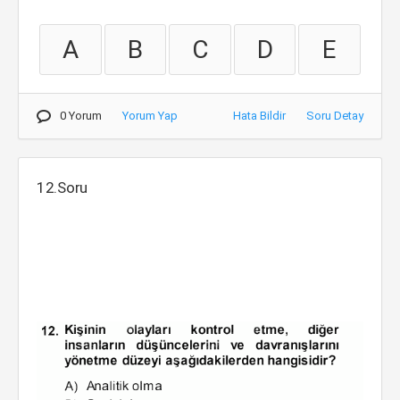
A
B
C
D
E
0 Yorum
Yorum Yap
Hata Bildir
Soru Detay
12.Soru