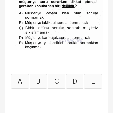
A
B
C
D
E