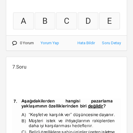
A
B
C
D
E
0 Yorum
Yorum Yap
Hata Bildir
Soru Detay
7.Soru