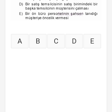
A
B
C
D
E