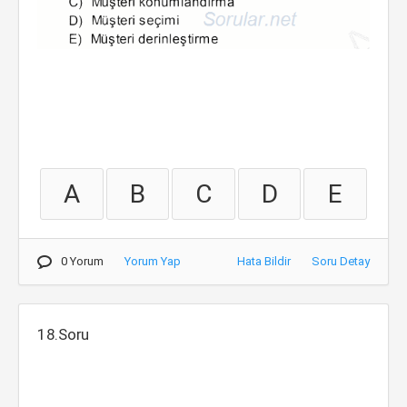
A
B
C
D
E
0 Yorum
Yorum Yap
Hata Bildir
Soru Detay
18.Soru