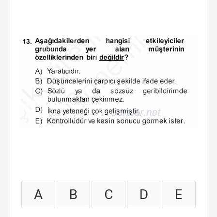
A
B
C
D
E