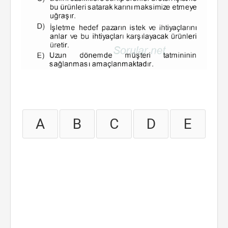
A
B
C
D
E