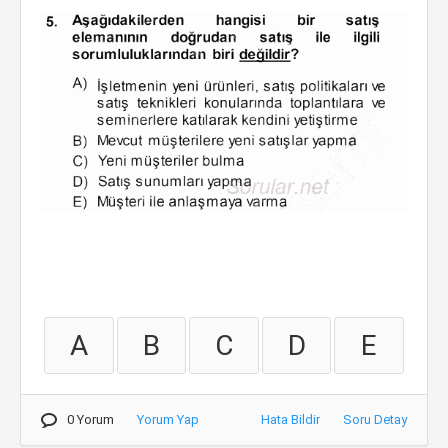
A
B
C
D
E
0 Yorum
Yorum Yap
Hata Bildir
Soru Detay