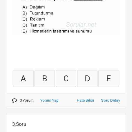
A
B
C
D
E
0 Yorum
Yorum Yap
Hata Bildir
Soru Detay
3.Soru