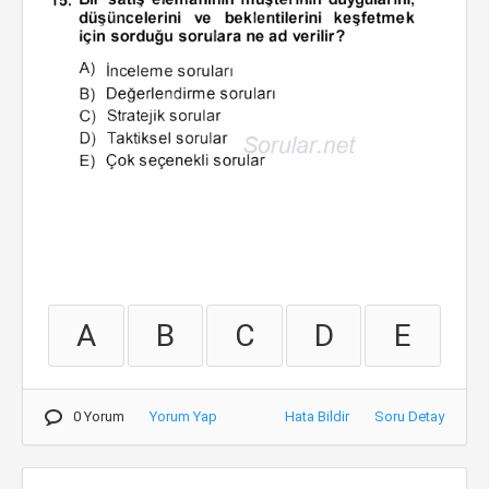
A
B
C
D
E
0 Yorum
Yorum Yap
Hata Bildir
Soru Detay