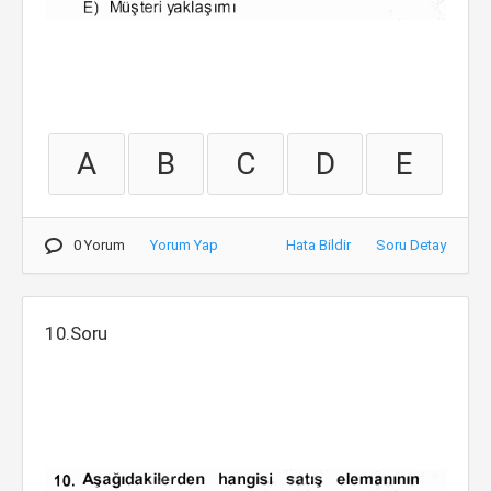
A
B
C
D
E
0 Yorum
Yorum Yap
Hata Bildir
Soru Detay
10.Soru