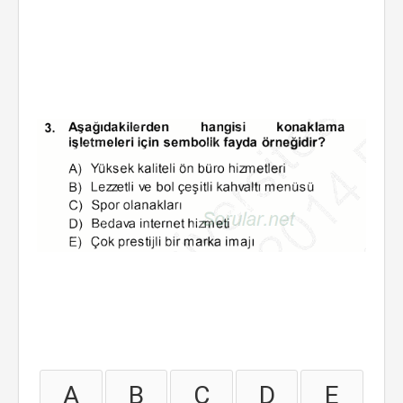
A
B
C
D
E