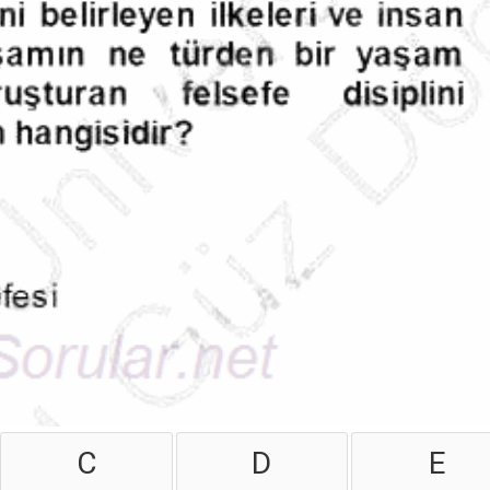
C
D
E