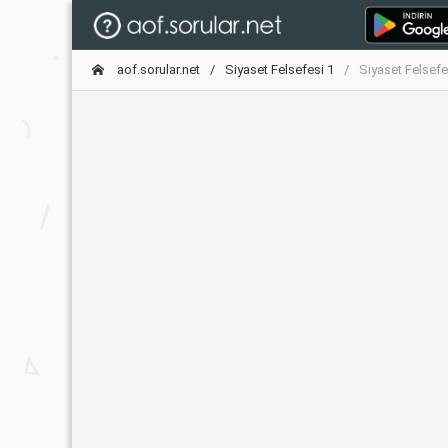
aof.sorular.net
Siyaset Felsefesi 1
Siyaset Felsef