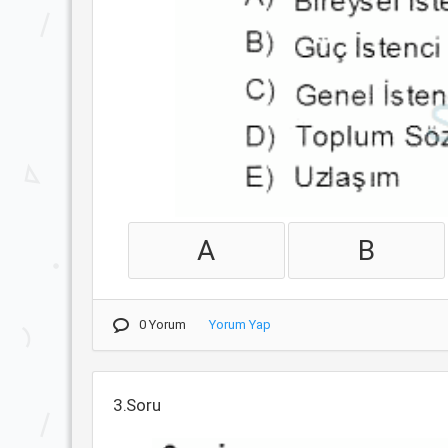
A
B
0 Yorum
Yorum Yap
3.Soru