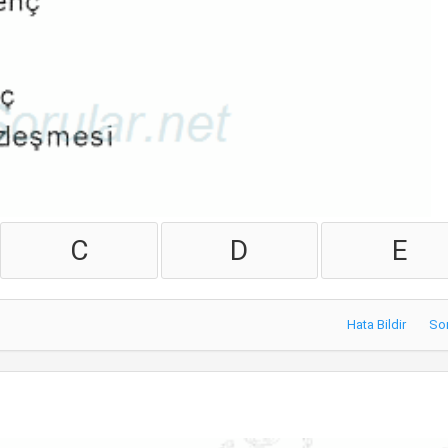
C
D
E
Hata Bildir
So