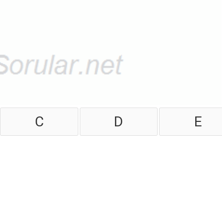
C
D
E