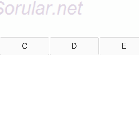
C
D
E