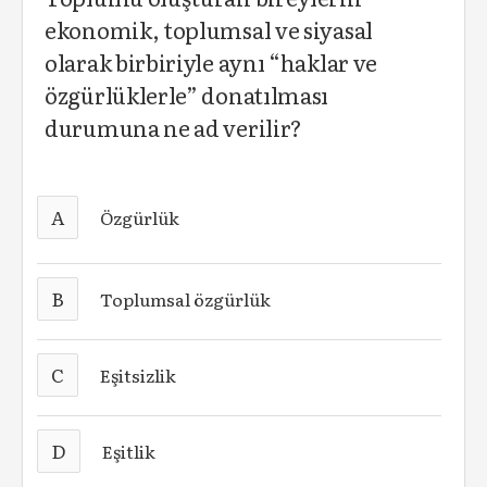
ekonomik, toplumsal ve siyasal
olarak birbiriyle aynı “haklar ve
özgürlüklerle” donatılması
durumuna ne ad verilir?
A
Özgürlük
B
Toplumsal özgürlük
C
Eşitsizlik
D
Eşitlik