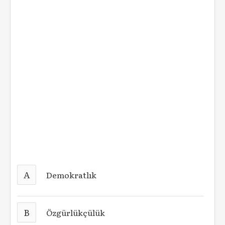
A
Demokratlık
B
Özgürlükçülük