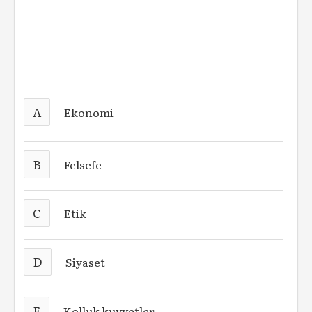
A
Ekonomi
B
Felsefe
C
Etik
D
Siyaset
E
Kolluk kuvvetler