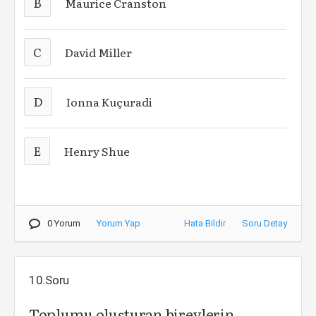
B
Maurice Cranston
C
David Miller
D
Ionna Kuçuradi
E
Henry Shue
0 Yorum
Yorum Yap
Hata Bildir
Soru Detay
10.Soru
Toplumu oluşturan bireylerin