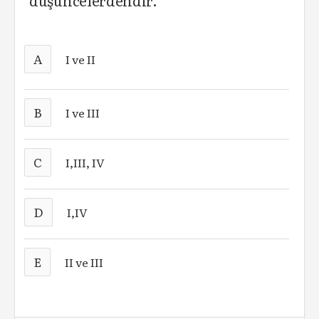
düşüncelerdendir.
A
I ve II
B
I ve III
C
I,III, IV
D
I,IV
E
II ve III