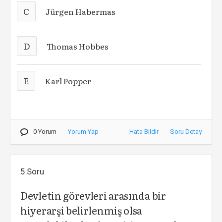
C
Jürgen Habermas
D
Thomas Hobbes
E
Karl Popper
0 Yorum
Yorum Yap
Hata Bildir
Soru Detay
5.Soru
Devletin görevleri arasında bir
hiyerarşi belirlenmiş olsa