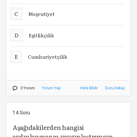
C
Meşrutiyet
D
Eşitlikçilik
E
Cumhuriyetçilik
0 Yorum
Yorum Yap
Hata Bildir
Soru Detay
14.Soru
Aşağıdakilerden hangisi
aydınlanmanın yaygınlaştırmaya