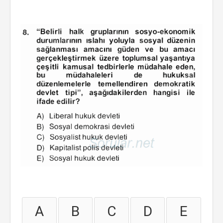
A
B
C
D
E