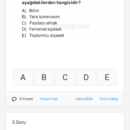
A
B
C
D
E
0 Yorum
Yorum Yap
Hata Bildir
Soru Detay
3.Soru