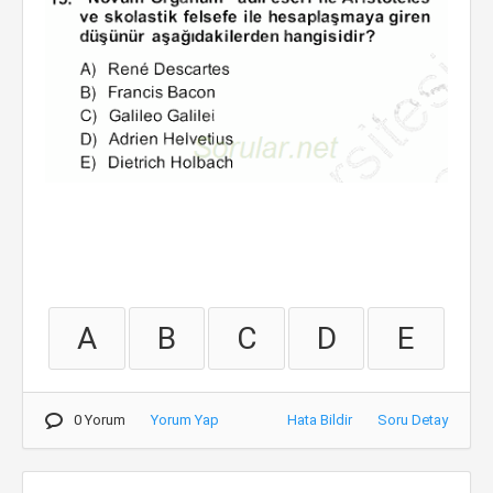
A
B
C
D
E
0 Yorum
Yorum Yap
Hata Bildir
Soru Detay