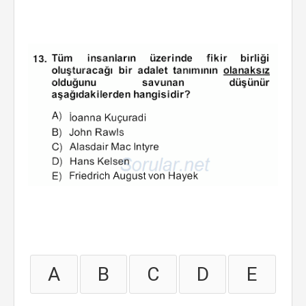
A
B
C
D
E