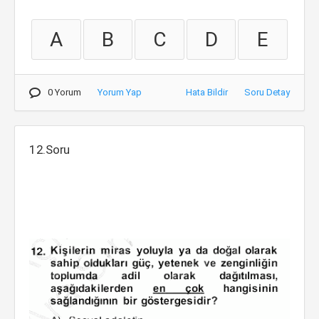
A
B
C
D
E
0 Yorum
Yorum Yap
Hata Bildir
Soru Detay
12.Soru