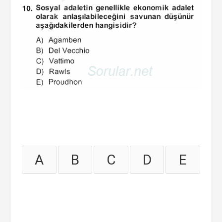
A
B
C
D
E