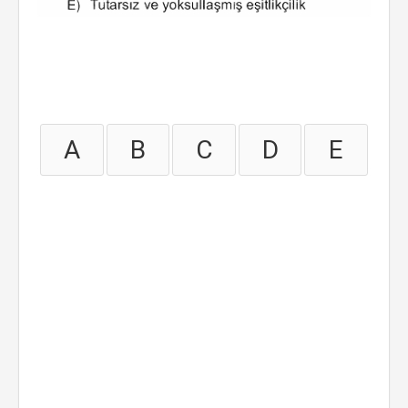
A
B
C
D
E