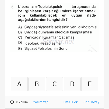
A
B
C
D
E
0 Yorum
Yorum Yap
Hata Bildir
Soru Detay