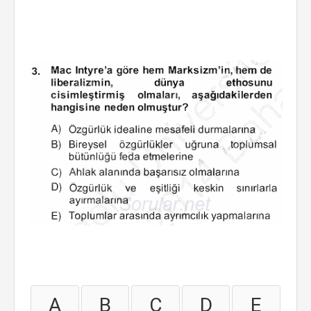
A
B
C
D
E