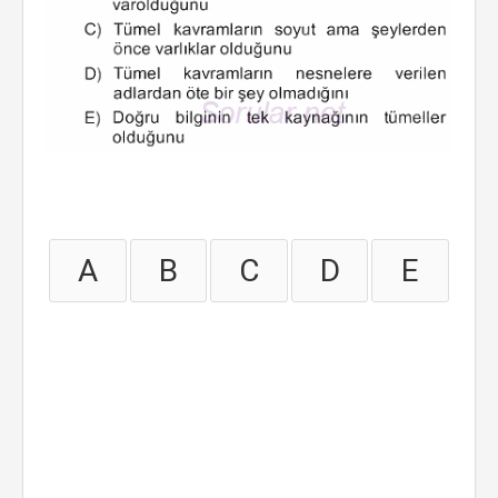
A
B
C
D
E