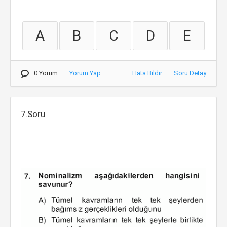
A
B
C
D
E
0 Yorum
Yorum Yap
Hata Bildir
Soru Detay
7.Soru