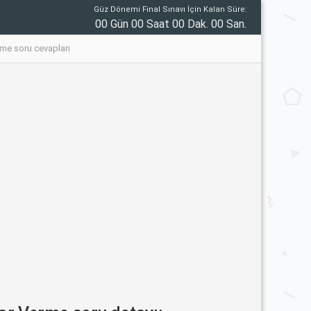
Güz Dönemi Final Sınavı İçin Kalan Süre:
00 Gün 00 Saat 00 Dak. 00 San.
me soru cevapları