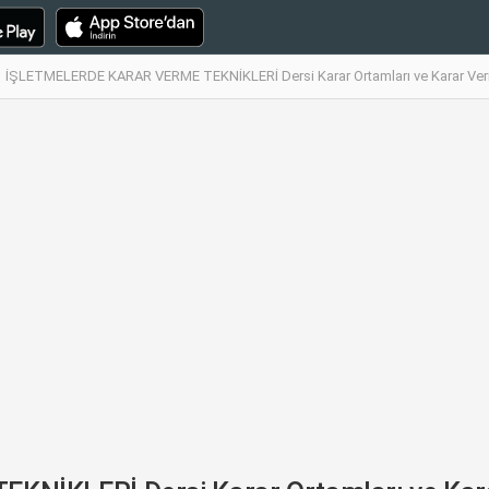
İŞLETMELERDE KARAR VERME TEKNİKLERİ Dersi Karar Ortamları ve Karar Ver