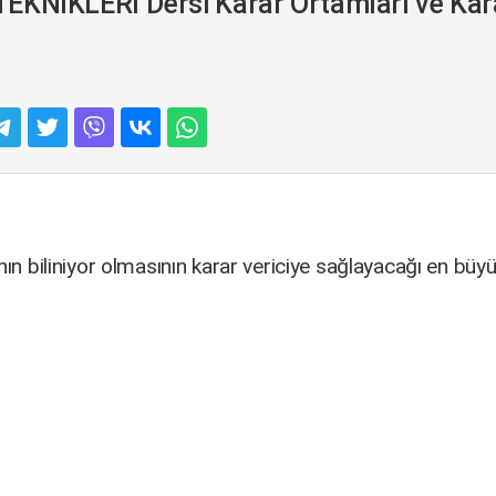
İKLERİ Dersi Karar Ortamları ve Kara
nın biliniyor olmasının karar vericiye sağlayacağı en büy