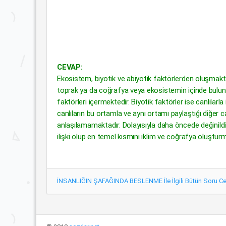
CEVAP:
Ekosistem, biyotik ve abiyotik faktörlerden oluşmaktad
toprak ya da coğrafya veya ekosistemin içinde bulunduğu
faktörleri içermektedir. Biyotik faktörler ise canlılarla
canlıların bu ortamla ve aynı ortamı paylaştığı diğer can
anlaşılamamaktadır. Dolayısıyla daha öncede değinildiği
ilişki olup en temel kısmını iklim ve coğrafya oluşturm
İNSANLIĞIN ŞAFAĞINDA BESLENME İle İlgili Bütün Soru Ce