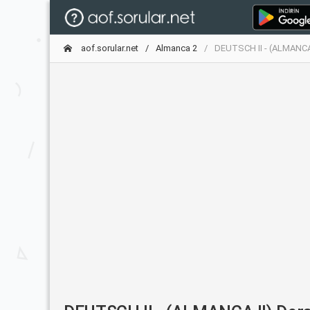
aof.sorular.net
Almanca 2
DEUTSCH II - (ALMANCA I