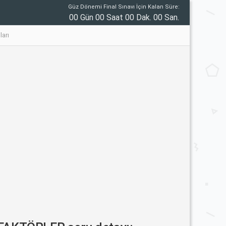
Güz Dönemi Final Sınavı İçin Kalan Süre:
00 Gün 00 Saat 00 Dak. 00 San.
arı