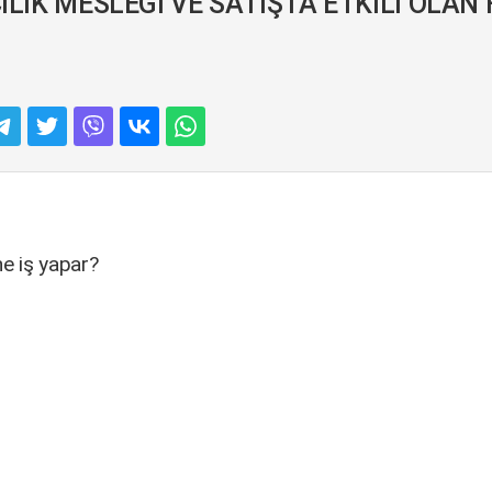
ILIK MESLEĞİ VE SATIŞTA ETKİLİ OLAN 
ne iş yapar?