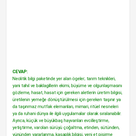
CEVAP:
Neolitik bilgi paketinde yer alan ögeler; tarım teknikleri,
yani tahıl ve baklagillerin ekimi, büyüme ve olgunlaşmasını
gözleme, hasat, hasat için gereken aletlerin üretim bilgisi,
üretilenin yemeğe dönüştürülmesi için gereken taşınır ya
da taşınmaz mutfak elemanları, mimari, ritüel nesneleri
ya da ruhani dünya ile ilgili uygulamalar olarak sıralanabilir.
Ayrıca, küçük ve büyükbaş hayvanları evcilleştirme,
yetiştirme, varolan sürüyü çoğaltma, etinden, sütünden,
yününden yararlanma, kasaplık bilgisi, yeni et pişirme