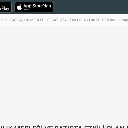
 Dersi SATIŞÇILIK MESLEĞİ VE SATIŞTA ETKİLİ OLAN FAKTÖRLER soru cevapl