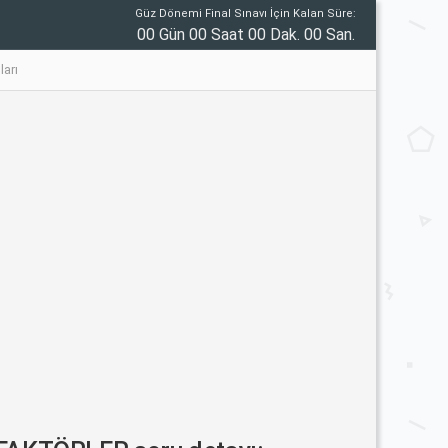
Güz Dönemi Final Sınavı İçin Kalan Süre:
00 Gün 00 Saat 00 Dak. 00 San.
arı