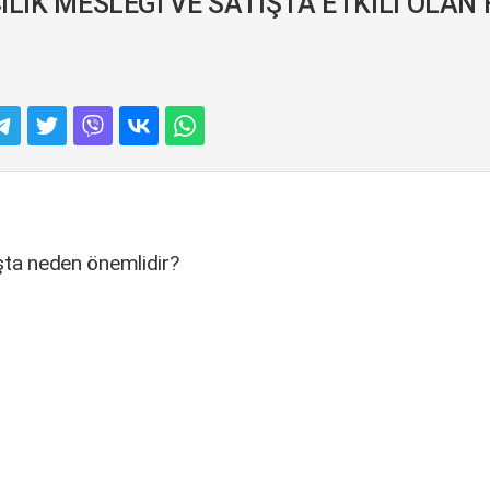
ILIK MESLEĞİ VE SATIŞTA ETKİLİ OLAN 
ışta neden önemlidir?