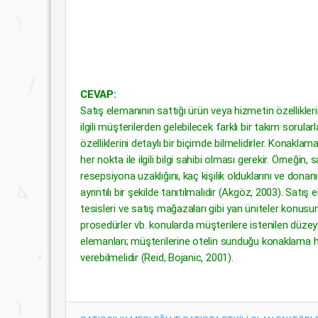
CEVAP:
Satış elemanının sattığı ürün veya hizmetin özellikleri
ilgili müşterilerden gelebilecek farklı bir takım sorular
özelliklerini detaylı bir biçimde bilmelidirler. Konaklam
her nokta ile ilgili bilgi sahibi olması gerekir. Örneğ
resepsiyona uzaklığını, kaç kişilik olduklarını ve don
ayrıntılı bir şekilde tanıtılmalıdır (Akgöz, 2003). Sat
tesisleri ve satış mağazaları gibi yan üniteler konusunda
prosedürler vb. konularda müşterilere istenilen düzeyde b
elemanları; müşterilerine otelin sunduğu konaklama hiz
verebilmelidir (Reid, Bojanic, 2001).