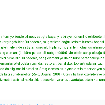
ni tüm yönleriyle bilmesi, satışta başarıyı etkileyen önemli özelliklerden 
la karşılaşabilirler. Bu nedenle, müşterilerle doğru iletişim kurarak başarı
a işletmelerinde satıştan sorumlu kişilerin, müşterilerin olası sorularını c
in, satış elemanı (ön büro personeli, satış müdürü, vb) otelin sahip olduğu
anımını bilmelidir. Bu nedenle, satış elemanı ya da ön büro personeli işe
ış elemanları otel odaları dışında; restoran, bar, disko, toplantı odaları,
 da bilgi sahibi olmalıdır. Satış elemanları, ayrıca otelin rezervasyon politi
ilgi sunabilmelidir (Reid, Bojanic, 2001). Otelin fiziksel özellikleri ve ote
metini satın almakla elde edecekleri yararlar, avantajlar, otelin konumu