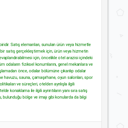
biridir. Satış elemanları, sunulan ürün veya hizmetle
lı bir satış gerçekleştirmek için, ürün veya hizmetin
evaplandırabilmesi için, öncelikle otel arazisi içindeki
 tüm odaların fiziksel konumlarını, genel mekanlara ve
 başlamadan önce, odalar bölümüne çıkarılıp odalar
 yüzme havuzu, sauna, çamaşırhane, oyun salonları, spor
kaları ve süreçleri, otelden ayrılışla ilgili
lde konaklama ile ilgili ayrıntıların yanı sıra satış
, bulunduğu bölge ve imajı gibi konularda da bilgi