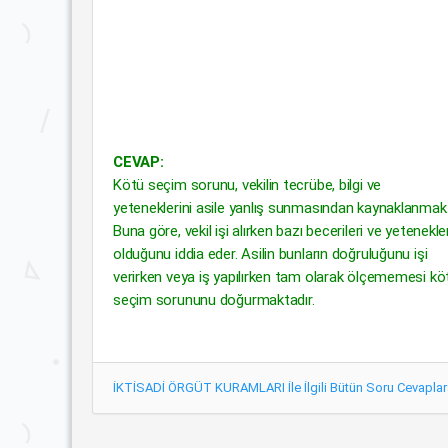
CEVAP:
Kötü seçim sorunu, vekilin tecrübe, bilgi ve
yeteneklerini asile yanlış sunmasından kaynaklanmakt
Buna göre, vekil işi alırken bazı becerileri ve yetenekler
olduğunu iddia eder. Asilin bunların doğruluğunu işi
verirken veya iş yapılırken tam olarak ölçememesi kö
seçim sorununu doğurmaktadır.
İKTİSADİ ÖRGÜT KURAMLARI İle İlgili Bütün Soru Cevaplar