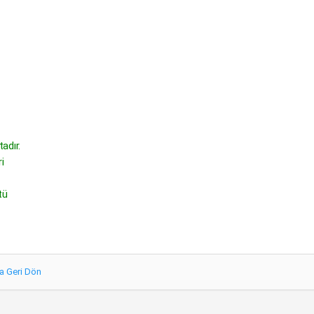
adır.
i
tü
a Geri Dön