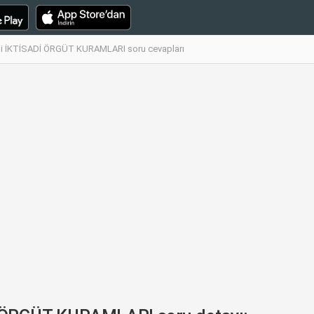
 İKTİSADİ ÖRGÜT KURAMLARI soru cevapları