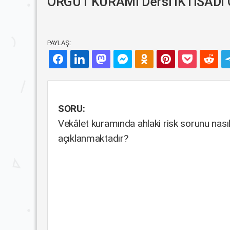
ÖRGÜT KURAMI Dersi İKTİSADİ 
PAYLAŞ:
SORU:
Vekâlet kuramında ahlaki risk sorunu nası
açıklanmaktadır?