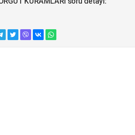
ÖRGÜT KURAMLARI soru detayı:
l