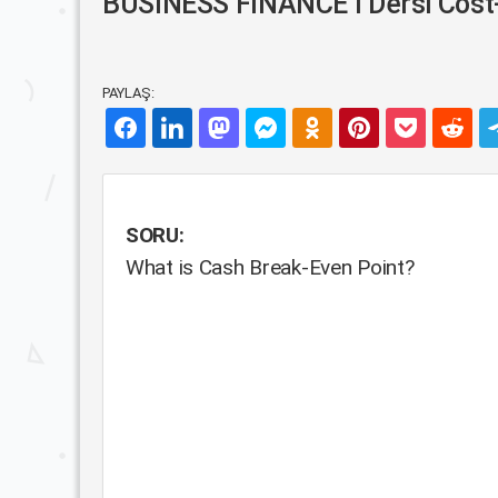
BUSINESS FINANCE I Dersi Cost-V
PAYLAŞ:
SORU:
What is Cash Break-Even Point?