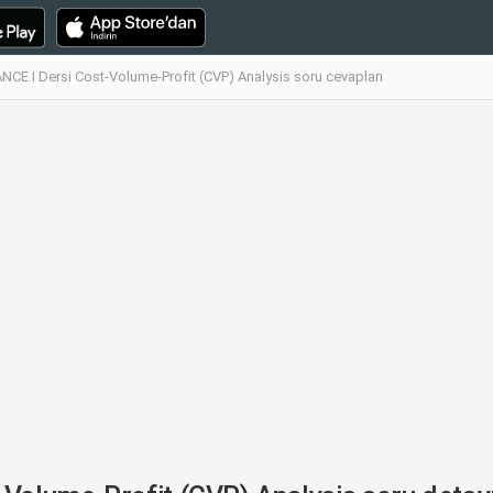
E I Dersi Cost-Volume-Profit (CVP) Analysis soru cevapları