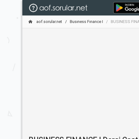
aof.sorular.net
Busıness Fınance I
BUSINESS FINANC