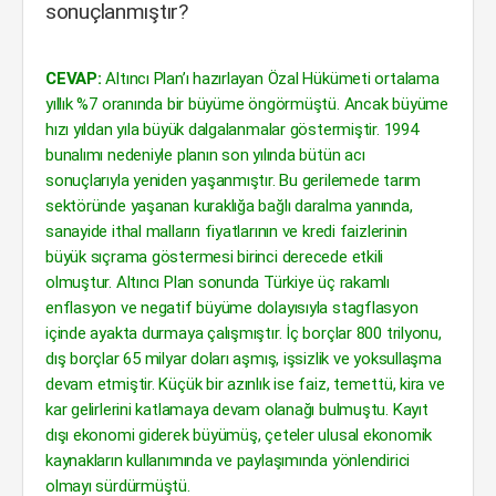
sonuçlanmıştır?
CEVAP:
Altıncı Plan’ı hazırlayan Özal Hükümeti ortalama
yıllık %7 oranında bir büyüme öngörmüştü. Ancak büyüme
hızı yıldan yıla büyük dalgalanmalar göstermiştir. 1994
bunalımı nedeniyle planın son yılında bütün acı
sonuçlarıyla yeniden yaşanmıştır. Bu gerilemede tarım
sektöründe yaşanan kuraklığa bağlı daralma yanında,
sanayide ithal malların fiyatlarının ve kredi faizlerinin
büyük sıçrama göstermesi birinci derecede etkili
olmuştur. Altıncı Plan sonunda Türkiye üç rakamlı
enflasyon ve negatif büyüme dolayısıyla stagflasyon
içinde ayakta durmaya çalışmıştır. İç borçlar 800 trilyonu,
dış borçlar 65 milyar doları aşmış, işsizlik ve yoksullaşma
devam etmiştir. Küçük bir azınlık ise faiz, temettü, kira ve
kar gelirlerini katlamaya devam olanağı bulmuştu. Kayıt
dışı ekonomi giderek büyümüş, çeteler ulusal ekonomik
kaynakların kullanımında ve paylaşımında yönlendirici
olmayı sürdürmüştü.