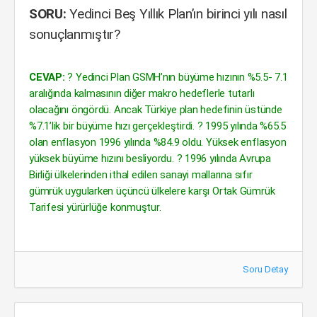
SORU:
Yedinci Beş Yıllık Plan’ın birinci yılı nasıl
sonuçlanmıştır?
CEVAP:
? Yedinci Plan GSMH’nın büyüme hızının %5.5- 7.1
aralığında kalmasının diğer makro hedeflerle tutarlı
olacağını öngördü. Ancak Türkiye plan hedefinin üstünde
%7.1’lik bir büyüme hızı gerçekleştirdi. ? 1995 yılında %65.5
olan enflasyon 1996 yılında %84.9 oldu. Yüksek enflasyon
yüksek büyüme hızını besliyordu. ? 1996 yılında Avrupa
Birliği ülkelerinden ithal edilen sanayi mallarına sıfır
gümrük uygularken üçüncü ülkelere karşı Ortak Gümrük
Tarifesi yürürlüğe konmuştur.
Soru Detay