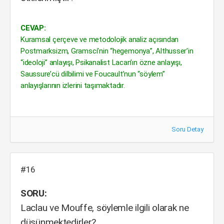
CEVAP:
Kuramsal çerçeve ve metodolojik analiz açısından
Postmarksizm, Gramsci’nin “hegemonya”, Althusser’in
“ideoloji” anlayışı, Psikanalist Lacan’ın özne anlayışı,
Saussure’cü dilbilimi ve Foucault’nun “söylem”
anlayışlarının izlerini taşımaktadır.
Soru Detay
#16
SORU:
Laclau ve Mouffe, söylemle ilgili olarak ne
düşünmektedirler?