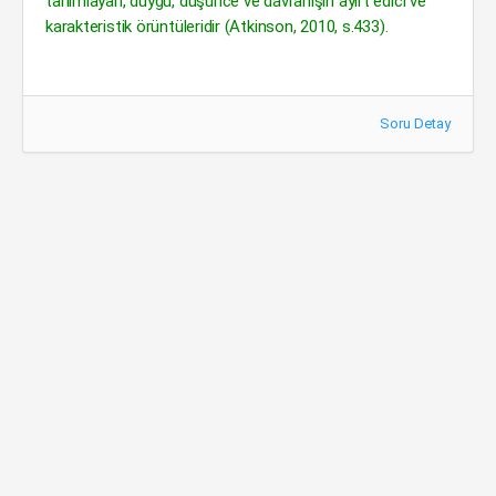
tanımlayan, duygu, düşünce ve davranışın ayırt edici ve
karakteristik örüntüleridir (Atkinson, 2010, s.433).
Soru Detay