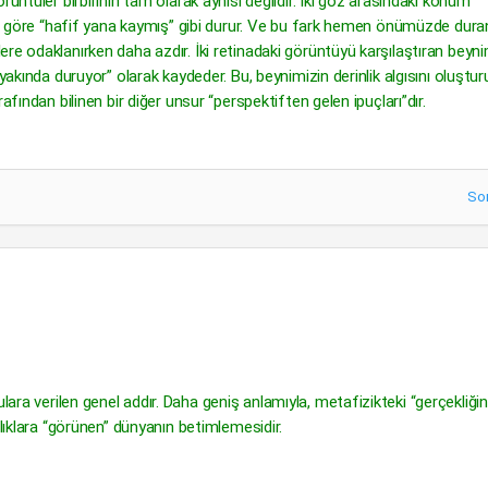
üntüler birbirinin tam olarak aynısı değildir. İki göz arasındaki konum
ine göre “hafif yana kaymış” gibi durur. Ve bu fark hemen önümüzde dura
re odaklanırken daha azdır. İki retinadaki görüntüyü karşılaştıran beyni
yakında duruyor” olarak kaydeder. Bu, beynimizin derinlik algısını oluştu
afından bilinen bir diğer unsur “perspektiften gelen ipuçları”dır.
So
ara verilen genel addır. Daha geniş anlamıyla, metafizikteki “gerçekliğin
rlıklara “görünen” dünyanın betimlemesidir.