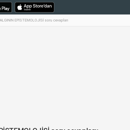
ALGININ EPİSTEMOLOJİSİ soru cevapları