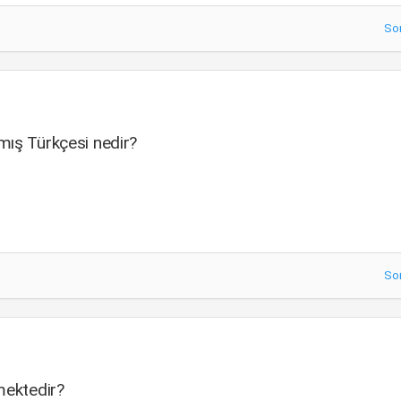
So
mış Türkçesi nedir?
So
mektedir?