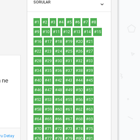
SORULAR
#1
#2
#3
#4
#5
#6
#7
#8
#9
#10
#11
#12
#13
#14
#15
#16
#17
#18
#19
#20
#21
#22
#23
#24
#25
#26
#27
#28
#29
#30
#31
#32
#33
#34
#35
#36
#37
#38
#39
n ne
#40
#41
#42
#43
#44
#45
#46
#47
#48
#49
#50
#51
#52
#53
#54
#55
#56
#57
#58
#59
#60
#61
#62
#63
#64
#65
#66
#67
#68
#69
#70
#71
#72
#73
#74
#75
ru Detay
#76
#77
#78
#79
#80
#81