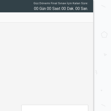
Güz Dönemi Final Sınavı İçin Kalan Süre:
00 Gün 00 Saat 00 Dak. 00 San.