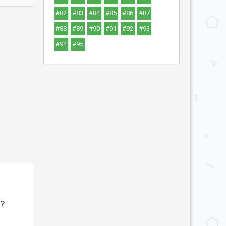
#82
#83
#84
#85
#86
#87
#88
#89
#90
#91
#92
#93
#94
#95
r?