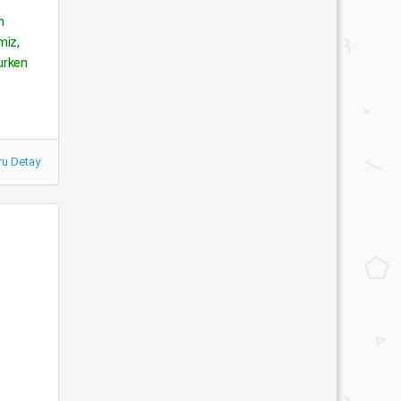
n
miz,
rurken
ru Detay