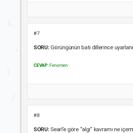
#7
SORU:
Görüngünün batı dillerince uyarlan
CEVAP:
Fenomen
#8
SORU:
Searl’e göre “algı” kavramı ne içer