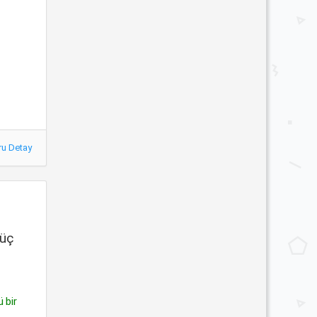
ru Detay
 üç
 bir