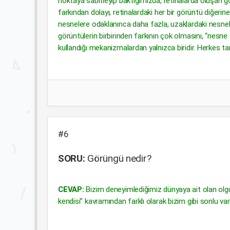
noktaya sabitleyip baktığımızda, retinalarda oluşan gör
farkından dolayı, retinalardaki her bir görüntü diğer
nesnelere odaklanınca daha fazla, uzaklardaki nesnele
görüntülerin birbirinden farkının çok olmasını, “nesne 
kullandığı mekanizmalardan yalnızca biridir. Herkes tar
#6
SORU:
Görüngü nedir?
CEVAP:
Bizim deneyimlediğimiz dünyaya ait olan olgul
kendisi” kavramından farklı olarak bizim gibi sonlu va