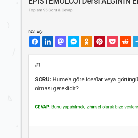
EPİSTEMOLOJİ Dersi ALGININ EP
Toplam 95 Soru & Cevap
PAYLAŞ:
#1
SORU:
Hume’a göre idea’lar veya görüngüle
olması gereklidir?
CEVAP:
Bunu yapabilmek, zihinsel olarak bize verilerin