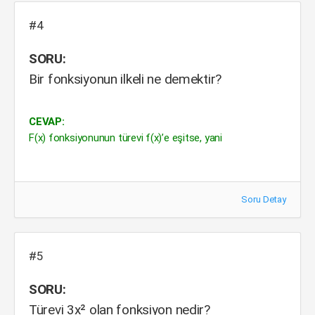
#4
SORU:
Bir fonksiyonun ilkeli ne demektir?
CEVAP:
F(x) fonksiyonunun türevi f(x)’e eşitse, yani
Soru Detay
#5
SORU:
Türevi 3x² olan fonksiyon nedir?