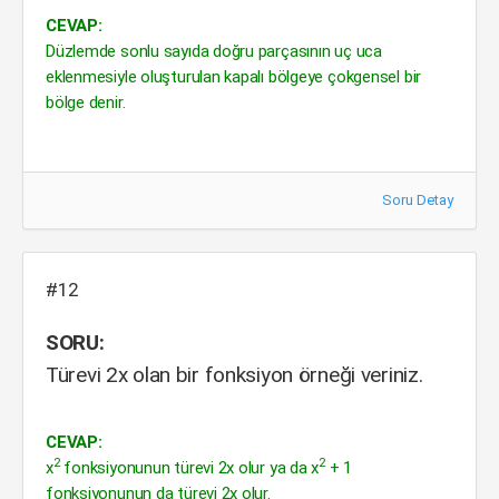
CEVAP:
Düzlemde sonlu sayıda doğru parçasının uç uca
eklenmesiyle oluşturulan kapalı bölgeye çokgensel bir
bölge denir.
Soru Detay
#12
SORU:
Türevi 2x olan bir fonksiyon örneği veriniz.
CEVAP:
2
2
x
fonksiyonunun türevi 2x olur ya da x
+ 1
fonksiyonunun da türevi 2x olur.