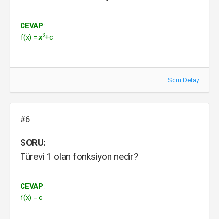
CEVAP:
3
f(x) =
x
+c
Soru Detay
#6
SORU:
Türevi 1 olan fonksiyon nedir?
CEVAP:
f(x) = c