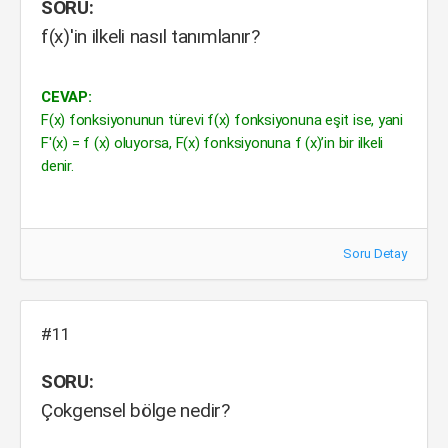
SORU:
f(x)'in ilkeli nasıl tanımlanır?
CEVAP:
F(x) fonksiyonunun türevi f(x) fonksiyonuna eşit ise, yani
F'(x) = f (x) oluyorsa, F(x) fonksiyonuna f (x)’in bir ilkeli
denir.
Soru Detay
#11
SORU:
Çokgensel bölge nedir?