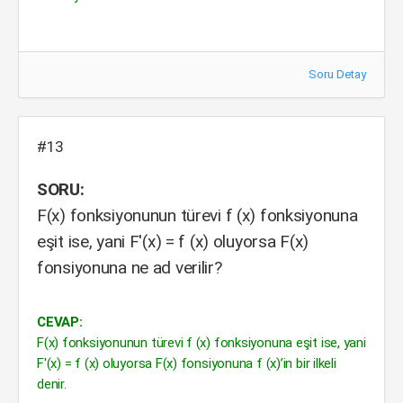
Soru Detay
#13
SORU:
F(x) fonksiyonunun türevi f (x) fonksiyonuna
eşit ise, yani F'(x) = f (x) oluyorsa F(x)
fonsiyonuna ne ad verilir?
CEVAP:
F(x) fonksiyonunun türevi f (x) fonksiyonuna eşit ise, yani
F'(x) = f (x) oluyorsa F(x) fonsiyonuna f (x)’in bir ilkeli
denir.