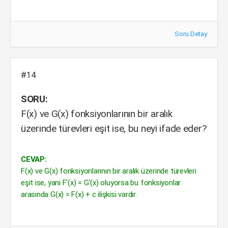
Soru Detay
#14
SORU:
F(x) ve G(x) fonksiyonlarının bir aralık
üzerinde türevleri eşit ise, bu neyi ifade eder?
CEVAP:
F(x) ve G(x) fonksiyonlarının bir aralık üzerinde türevleri
eşit ise, yani F'(x) = G'(x) oluyorsa bu fonksiyonlar
arasında G(x) = F(x) + c ilişkisi vardır.