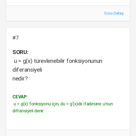
Soru Detay
#7
SORU:
u = g(x) türevlenebilir fonksiyonunun
diferansiyeli
nedir?
CEVAP:
u = g(x) fonksiyonu için, du = g'(x)dx ifadesine u'nun
difransiyeli denir.