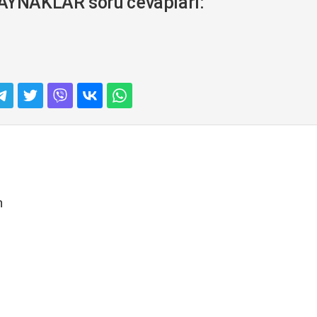
AYNAKLAR soru cevapları:
n