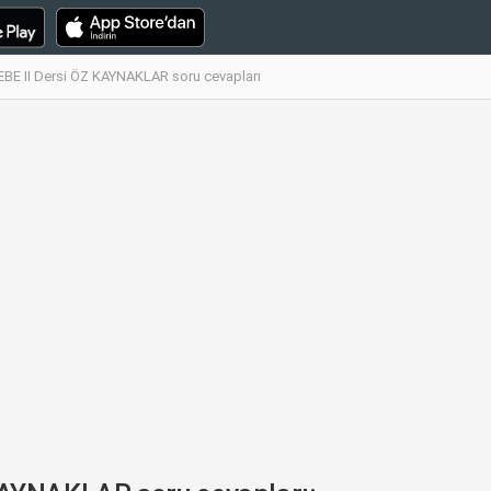
 II Dersi ÖZ KAYNAKLAR soru cevapları