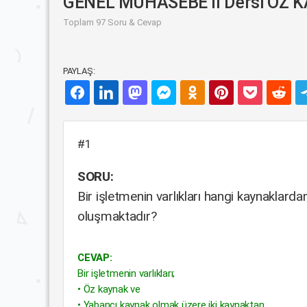
GENEL MUHASEBE II Dersi ÖZ K
Toplam 97 Soru & Cevap
PAYLAŞ:
#1
SORU:
Bir işletmenin varlıkları hangi kaynaklarda
oluşmaktadır?
CEVAP:
Bir işletmenin varlıkları;
• Öz kaynak ve
• Yabancı kaynak olmak üzere iki kaynaktan