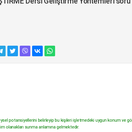
İRME Dersi Geliştirme Yöntemleri soru
eysel potansiyellerini belirleyip bu kişileri işletmedeki uygun konum ve g
işim olanakları sunma anlamına gelmektedir.