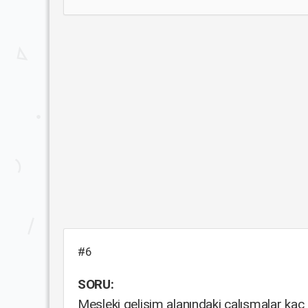
#6
SORU:
Mesleki gelişim alanındaki çalışmalar kaç b