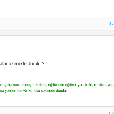
So
malar üzerinde durulur?
kım çalışması, sunuş teknikleri, eğiticilerin eğitimi, yaratıcılık, motivasyo
r alma yöntemleri vb. konular üzerinde durulur.
So