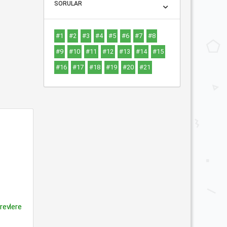
SORULAR
#1
#2
#3
#4
#5
#6
#7
#8
#9
#10
#11
#12
#13
#14
#15
#16
#17
#18
#19
#20
#21
örevlere