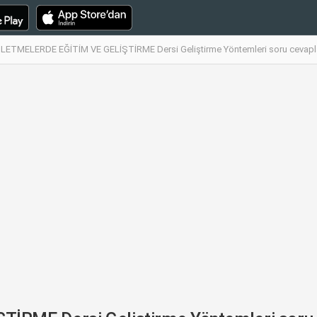
ŞLETMELERDE EĞİTİM VE GELİŞTİRME Dersi Geliştirme Yöntemleri soru cevapl