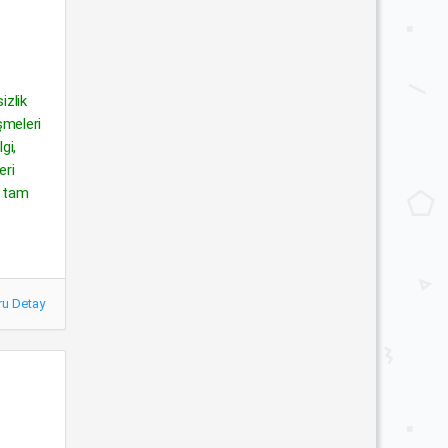
izlik
şmeleri
gi,
eri
e tam
ru Detay