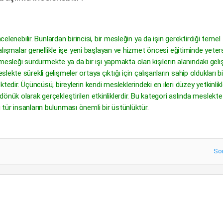
celenebilir. Bunlardan birincisi, bir mesleğin ya da işin gerektirdiği temel
çalışmalar genellikle işe yeni başlayan ve hizmet öncesi eğitiminde yeters
r mesleği sürdürmekte ya da bir işi yapmakta olan kişilerin alanındaki geli
kte sürekli gelişmeler ortaya çıktığı için çalışanların sahip oldukları bil
edir. Üçüncüsü, bireylerin kendi mesleklerindeki en ileri düzey yetkinlikl
önük olarak gerçekleştirilen etkinliklerdir. Bu kategori aslında meslekt
tür insanların bulunması önemli bir üstünlüktür.
So