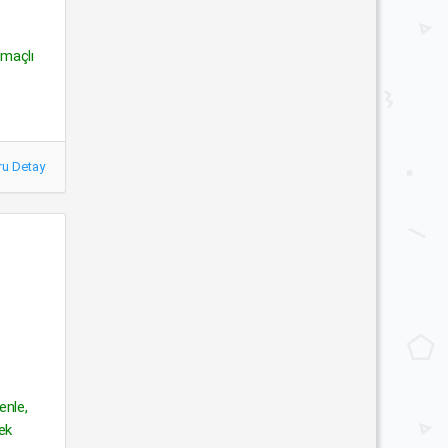
amaçlı
ru Detay
enle,
ek