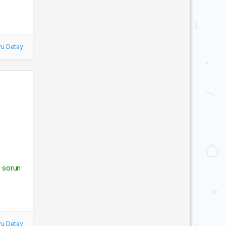
ru Detay
n, sorun
ru Detay