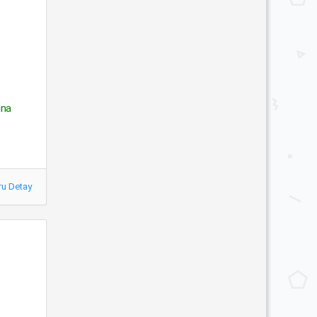
una
ru Detay