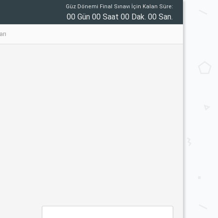
Güz Dönemi Final Sınavı İçin Kalan Süre:
00 Gün 00 Saat 00 Dak. 00 San.
arı