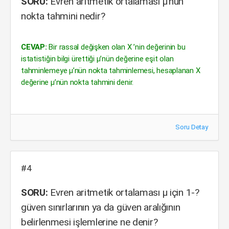
SORU:
Evren aritmetik ortalaması µ’nün
nokta tahmini nedir?
CEVAP:
Bir rassal değişken olan X ’nin değerinin bu
istatistiğin bilgi ürettiği µ’nün değerine eşit olan
tahminlemeye µ’nün nokta tahminlemesi, hesaplanan X
değerine µ’nün nokta tahmini denir.
Soru Detay
#4
SORU:
Evren aritmetik ortalaması µ için 1-?
güven sınırlarının ya da güven aralığının
belirlenmesi işlemlerine ne denir?