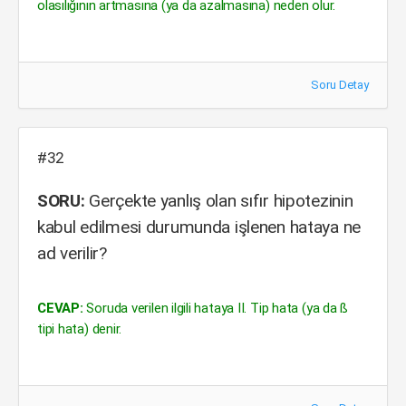
olasılığının artmasına (ya da azalmasına) neden olur.
Soru Detay
#32
SORU:
Gerçekte yanlış olan sıfır hipotezinin
kabul edilmesi durumunda işlenen hataya ne
ad verilir?
CEVAP:
Soruda verilen ilgili hataya II. Tip hata (ya da ß
tipi hata) denir.