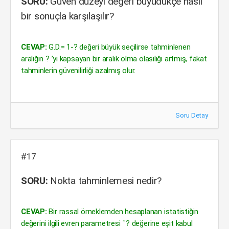
SORU:
Güven düzeyi değeri büyüdükçe nasıl
bir sonuçla karşılaşılır?
CEVAP:
G.D.= 1-? değeri büyük seçilirse tahminlenen
aralığın ? ’yı kapsayan bir aralık olma olasılığı artmış, fakat
tahminlerin güvenilirliği azalmış olur.
Soru Detay
#17
SORU:
Nokta tahminlemesi nedir?
CEVAP:
Bir rassal örneklemden hesaplanan istatistiğin
değerini ilgili evren parametresi ˆ? değerine eşit kabul