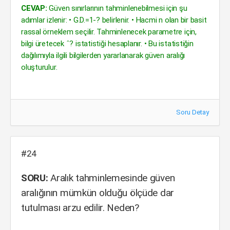
CEVAP:
Güven sınırlarının tahminlenebilmesi için şu
adımlar izlenir: • G.D.=1-? belirlenir. • Hacmi n olan bir basit
rassal örneklem seçilir. Tahminlenecek parametre için,
bilgi üretecek ˆ? istatistiği hesaplanır. • Bu istatistiğin
dağılımıyla ilgili bilgilerden yararlanarak güven aralığı
oluşturulur.
Soru Detay
#24
SORU:
Aralık tahminlemesinde güven
aralığının mümkün olduğu ölçüde dar
tutulması arzu edilir. Neden?