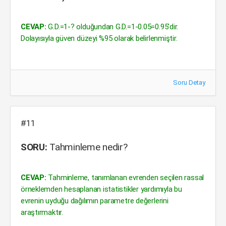
CEVAP:
G.D.=1-? olduğundan G.D.=1-0.05=0.95’dir.
Dolayısıyla güven düzeyi %95 olarak belirlenmiştir.
Soru Detay
#11
SORU:
Tahminleme nedir?
CEVAP:
Tahminleme, tanımlanan evrenden seçilen rassal
örneklemden hesaplanan istatistikler yardımıyla bu
evrenin uyduğu dağılımın parametre değerlerini
araştırmaktır.