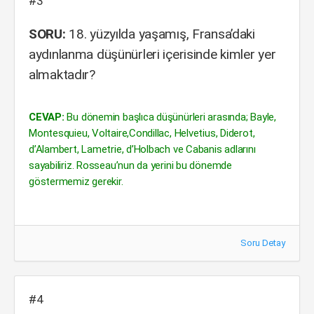
#3
SORU:
18. yüzyılda yaşamış, Fransa’daki
aydınlanma düşünürleri içerisinde kimler yer
almaktadır?
CEVAP:
Bu dönemin başlıca düşünürleri arasında; Bayle,
Montesquieu, Voltaire,Condillac, Helvetius, Diderot,
d’Alambert, Lametrie, d’Holbach ve Cabanis adlarını
sayabiliriz. Rosseau’nun da yerini bu dönemde
göstermemiz gerekir.
Soru Detay
#4