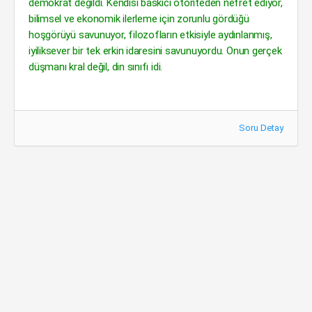
demokrat değildi. Kendisi baskıcı otoriteden nefret ediyor,
bilimsel ve ekonomik ilerleme için zorunlu gördüğü
hoşgörüyü savunuyor, filozofların etkisiyle aydınlanmış,
iyiliksever bir tek erkin idaresini savunuyordu. Onun gerçek
düşmanı kral değil, din sınıfı idi.
Soru Detay