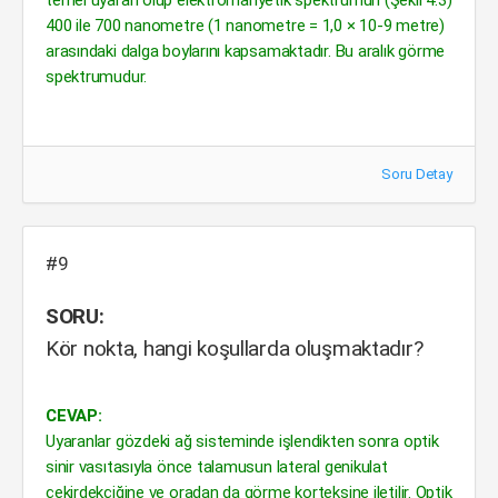
temel uyaran olup elektromanyetik spektrumun (Şekil 4.3)
400 ile 700 nanometre (1 nanometre = 1,0 × 10-9 metre)
arasındaki dalga boylarını kapsamaktadır. Bu aralık görme
spektrumudur.
Soru Detay
#9
SORU:
Kör nokta, hangi koşullarda oluşmaktadır?
CEVAP:
Uyaranlar gözdeki ağ sisteminde işlendikten sonra optik
sinir vasıtasıyla önce talamusun lateral genikulat
çekirdekçiğine ve oradan da görme korteksine iletilir. Optik